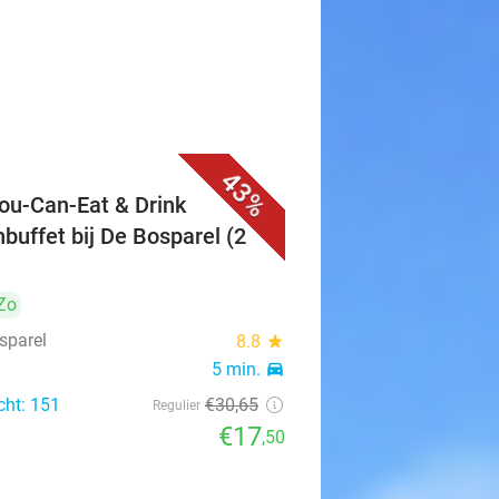
43%
You-Can-Eat & Drink
hbuffet bij De Bosparel (2
Zo
sparel
8.8
star
5 min.
directions_car
cht: 151
€30
,65
Regulier
€17
,50