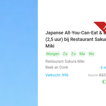
1
Japanse All-You-Can-Eat & D
(2,5 uur) bij Restaurant Saku
Miki
Morgen
Za
Zo
Ma
Wo
Restaurant Sakura Miki
Beek en Donk
6 
Verkocht: 996
€37
Regulier
€