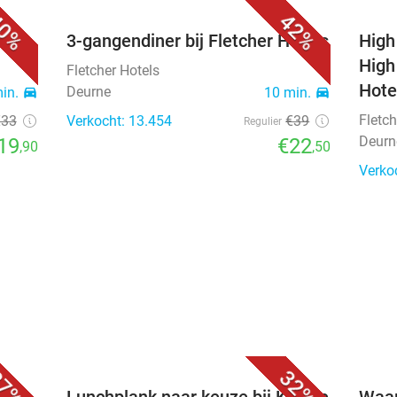
0%
42%
els
3-gangendiner bij Fletcher Hotels
High
High
Fletcher Hotels
Hote
Deurne
min.
directions_car
10 min.
directions_car
Fletch
€33
Verkocht: 13.454
€39
Regulier
Deurn
19
€22
,90
,50
Verko
7%
32%