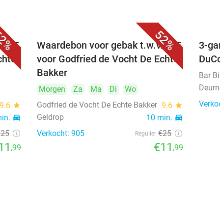
2%
52%
. €25
Waardebon voor gebak t.w.v. €25
3-ga
chte
voor Godfried de Vocht De Echte
DuC
Bakker
Bar B
Deurn
Morgen
Za
Ma
Di
Wo
Verko
Godfried de Vocht De Echte Bakker
9.6
star
9.6
star
Geldrop
min.
directions_car
10 min.
directions_car
€25
Verkocht: 905
€25
Regulier
11
€11
,99
,99