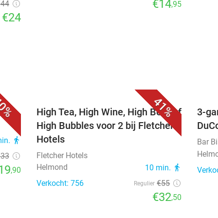
€14
€44
,95
€24
0%
41%
els
High Tea, High Wine, High Beer of
3-ga
High Bubbles voor 2 bij Fletcher
DuC
Hotels
min.
directions_walk
Bar B
Helm
Fletcher Hotels
€33
Helmond
19
10 min.
directions_walk
,90
Verko
Verkocht: 756
€55
Regulier
€32
,50