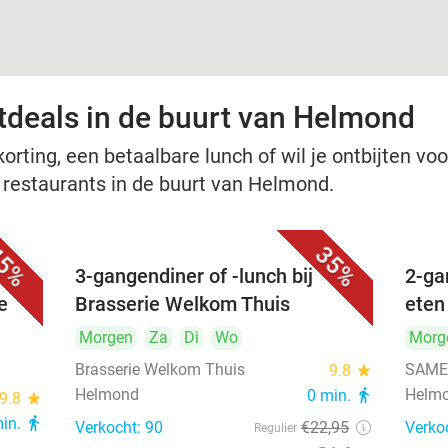
tdeals in de buurt van Helmond
rting, een betaalbare lunch of wil je ontbijten voor
e restaurants in de buurt van Helmond.
5%
35%
3-gangendiner of -lunch bij
2-ga
e
Brasserie Welkom Thuis
eten
Morgen
Za
Di
Wo
Morg
Brasserie Welkom Thuis
SAMEN
9.8
star
Helmond
Helm
0 min.
directions_walk
9.8
star
min.
directions_walk
Verkocht: 90
€22
,95
Verko
Regulier