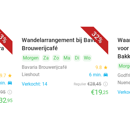
3%
32%
rink
Wandelarrangement bij Bavaria
Waar
ra
Brouwerijcafé
voor
Bakk
Morgen
Za
Zo
Ma
Di
Wo
Morg
Bavaria Brouwerijcafé
9.8
star
Lieshout
6 min.
directions_car
Godfr
9.7
star
Nuen
min.
directions_car
Verkocht: 14
€28
,45
Regulier
€19
,95
Verko
,25
32
,95