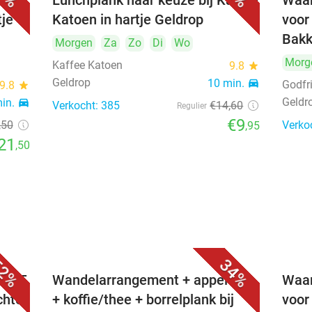
e +
Lunchplank naar keuze bij Kaffee
Waar
tje
Katoen in hartje Geldrop
voor
Bakk
Morgen
Za
Zo
Di
Wo
Morg
Kaffee Katoen
9.8
star
Geldrop
10 min.
directions_car
Godfr
9.8
star
Geldr
min.
directions_car
Verkocht: 385
€14
,60
Regulier
€9
,50
Verko
,95
21
,50
2%
34%
. €25
Wandelarrangement + appelflap
Waar
chte
+ koffie/thee + borrelplank bij
voor