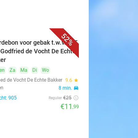
52%
debon voor gebak t.w.v. €25
 Godfried de Vocht De Echte
er
en
Za
Ma
Di
Wo
ied de Vocht De Echte Bakker
9.6
star
en
8 min.
directions_car
cht: 905
€25
Regulier
€11
,99