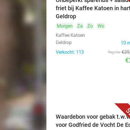
Onbeperkt spareribs + salad
friet bij Kaffee Katoen in har
Geldrop
Morgen
Za
Zo
Wo
Kaffee Katoen
Geldrop
10 
Verkocht: 113
€29
Regulier
€
5
Waardebon voor gebak t.w.v
voor Godfried de Vocht De E