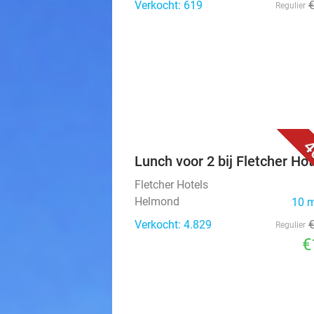
Verkocht: 619
Regulier
4
Lunch voor 2 bij Fletcher Hot
Fletcher Hotels
Helmond
10 
Verkocht: 4.829
Regulier
€