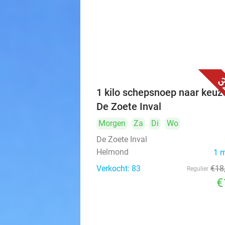
3
1 kilo schepsnoep naar keuze
De Zoete Inval
Morgen
Za
Di
Wo
De Zoete Inval
Helmond
1 
Verkocht: 83
€18
Regulier
€