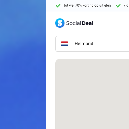
Tot wel 70% korting op uit eten
7 d
Helmond