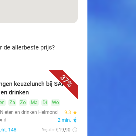
 de allerbeste prijs?
37%
ngen keuzelunch bij SAMEN
 en drinken
en
Za
Zo
Ma
Di
Wo
 eten en drinken Helmond
9.3
star
ond
2 min.
directions_walk
cht: 148
€19
,90
Regulier