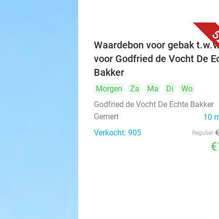
5
Waardebon voor gebak t.w.v
voor Godfried de Vocht De E
Bakker
Morgen
Za
Ma
Di
Wo
Godfried de Vocht De Echte Bakker
Gemert
10 
Verkocht: 905
Regulier
€