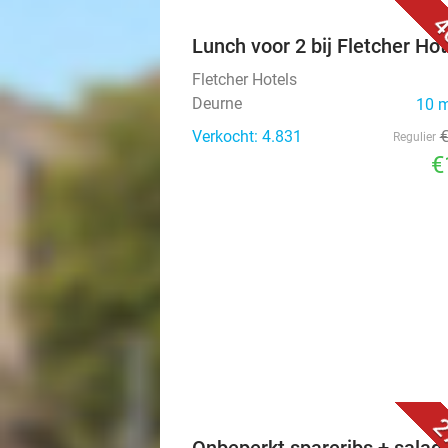
4
Lunch voor 2 bij Fletcher Hot
Fletcher Hotels
Deurne
10 
Verkocht: 4.831
Regulier
€
2