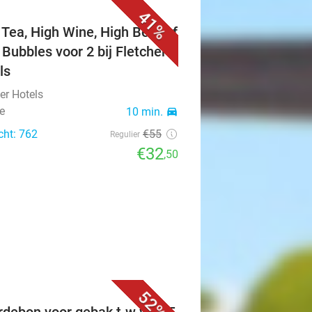
41%
 Tea, High Wine, High Beer of
 Bubbles voor 2 bij Fletcher
ls
er Hotels
e
10 min.
directions_car
cht: 762
€55
Regulier
€32
,50
52%