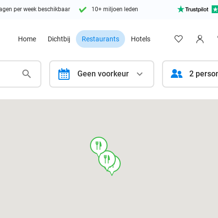
agen per week beschikbaar
10+ miljoen leden
Home
Dichtbij
Restaurants
Hotels
calendar
Geen voorkeur
2 perso
food
food
food