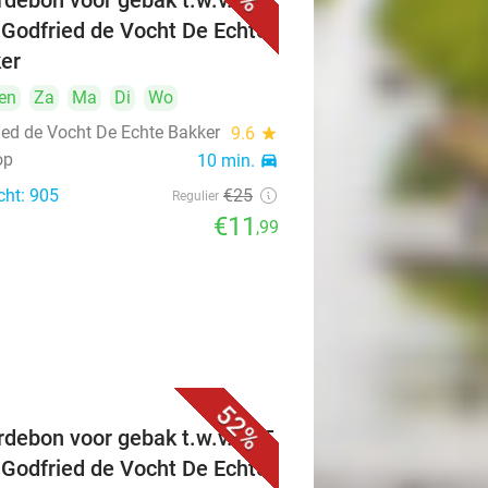
debon voor gebak t.w.v. €25
 Godfried de Vocht De Echte
er
en
Za
Ma
Di
Wo
ied de Vocht De Echte Bakker
9.6
star
op
10 min.
directions_car
cht: 905
€25
Regulier
€11
,99
52%
debon voor gebak t.w.v. €25
 Godfried de Vocht De Echte