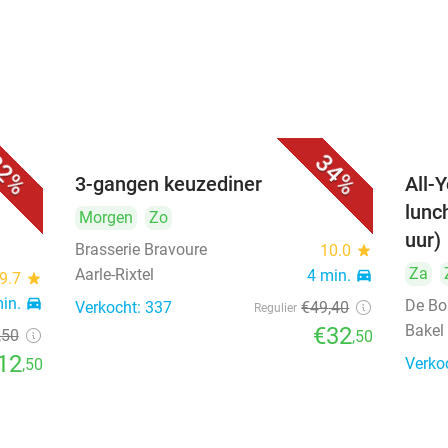
2%
34%
 bij
3-gangen keuzediner
All-
lunc
Morgen
Zo
uur)
Brasserie Bravoure
10.0
star
Za
Aarle-Rixtel
4 min.
directions_car
9.7
star
min.
directions_car
De Bo
Verkocht: 337
€49
,40
Regulier
Bakel
€32
,50
,50
12
Verko
,50