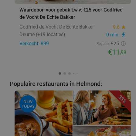
3-gangen keuzelunch + rondleiding
41%
Waardebon voor gebak t.w.v. €25 voor Godfried
melkveehouderij bij Boer en Wij
de Vocht De Echte Bakker
Boer en Wij
9.9
star
Godfried de Vocht De Echte Bakker
9.6
star
Boekel
18 min.
directions_car
Deurne (+19 locaties)
0 min.
directions_walk
Verkocht: 287
€17
Regulier
Verkocht: 899
€25
Regulier
€9
,95
€11
,99
Waardebon voor gebak t.w.v. €25 voor
52%
Godfried de Vocht De Echte Bakker
Populaire restaurants in Helmond:
Morgen
Za
Ma
Di
Wo
33%
NEW
Godfried de Vocht De Echte Bakker
9.6
star
TODAY
Leende
18 min.
directions_car
Verkocht: 899
€25
Regulier
€11
,99