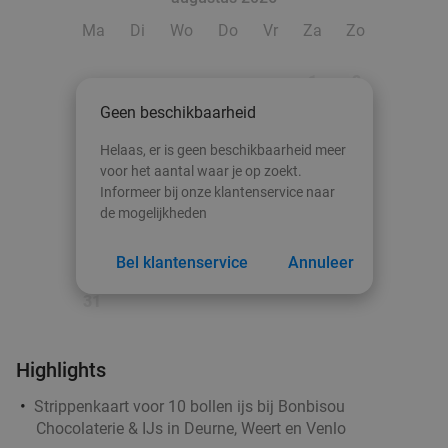
Eindhoven
15 min.
directions_car
Ma
Di
Wo
Do
Vr
Za
Zo
Verkocht: 702
€24
,50
Regulier
€14
,95
1
2
Geen beschikbaarheid
3
4
5
6
7
8
9
Helaas, er is geen beschikbaarheid meer
10
11
12
13
14
15
16
voor het aantal waar je op zoekt.
2 rijstbowls om af te halen
33%
Informeer bij onze klantenservice naar
Morgen
Za
Ma
Di
Wo
17
18
19
20
21
22
23
de mogelijkheden
Lunchroom Freshh
9.9
star
24
25
26
27
28
29
30
Bel klantenservice
Annuleer
Eindhoven
16 min.
directions_car
Verkocht: 77
€18
,70
31
Regulier
€12
,50
Highlights
Strippenkaart voor 10 bollen ijs bij Bonbisou
Waardebon voor gebak t.w.v. €25 voor
52%
Chocolaterie & IJs in Deurne, Weert en Venlo
Godfried de Vocht De Echte Bakker