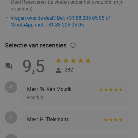
Deal Reserveren' (te vinden onder het overzicht:
mijn
Teds Eindhoven Strijp-S
vouchers
)
Za
Zo
Ma
Di
Wo
Vragen over de deal? Bel: +31 88 205 05 05 of
WhatsApp met: +31 88 205 05 05
Teds Eindhoven Strijp-S
9.4
star
Eindhoven
16 min.
directions_car
Verkocht: 507
€22
,95
Regulier
Selectie van recensies
info_outlined
€14
,95
9,5
282
Burrito + drankje bij Chidóz in Eindhoven
36%
W.
Mevr. W. Van Mourik
Chidoz Eindhoven Strijp-S
Heerlijk
Eindhoven
16 min.
directions_car
Verkocht: 25
€14
,50
Regulier
€9
H.
,25
Mevr. H. Tielemans