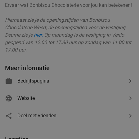
Ervaar wat Bonbisou Chocolaterie voor jou kan betekenen!
Waardebon voor gebak t.w.v. €25 voor
52%
Hiernaast zie je de openingstijden van Bonbisou
Godfried de Vocht De Echte Bakker
Chocolaterie Weert, de openingstijden voor de vestiging
Deurne zie je
hier
.
Op maandag is de vestiging in Venlo
Morgen
Za
Ma
Di
Wo
geopend van 12.00 tot 17.30 uur, op zondag van 11.00 tot
Godfried de Vocht De Echte Bakker
9.6
star
17.00 uur.
Eindhoven
17 min.
directions_car
Verkocht: 899
€25
Regulier
Meer informatie
€11
,99
Bedrijfspagina
Website
3-gangendiner met loaded schnitzel naar
36%
keuze bij Hof van Brabant
Deel met vrienden
Vandaag
Morgen
Hof van Brabant
9.7
star
Eindhoven
17 min.
directions_car