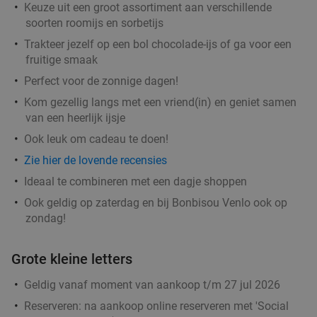
Keuze uit een groot assortiment aan verschillende
Morgen
Za
Ma
Di
Wo
soorten roomijs en sorbetijs
Godfried de Vocht De Echte Bakker
9.6
star
Trakteer jezelf op een bol chocolade-ijs of ga voor een
Eindhoven
16 min.
directions_car
fruitige smaak
Verkocht: 899
€25
Perfect voor de zonnige dagen!
Regulier
€11
,99
Kom gezellig langs met een vriend(in) en geniet samen
van een heerlijk ijsje
Ook leuk om cadeau te doen!
Sushibox (48 of 64 stuks) afhalen bij Twapan
62%
Zie hier de lovende recensies
Morgen
Za
Zo
Di
Wo
Ideaal te combineren met een dagje shoppen
Twapan
Ook geldig op zaterdag en bij Bonbisou Venlo ook op
9.1
star
zondag!
Eindhoven
16 min.
directions_car
Verkocht: 156
€78
,95
Regulier
Grote kleine letters
€29
,95
Geldig vanaf moment van aankoop t/m 27 jul 2026
Reserveren:
na aankoop online reserveren met 'Social
High tea (1,5 uur), shared brunch of ontbijt bij
35%