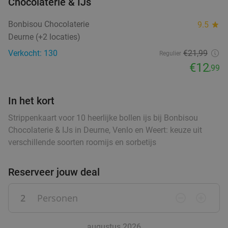
Chocolaterie & IJs
€29
,95
food
Bonbisou Chocolaterie
9.5
star
food
Deurne (+2 locaties)
4-gangendiner van de chef bij Bodega Maxima
28%
Verkocht: 130
€21
,99
Regulier
€12
,99
Vandaag
Morgen
Za
Zo
Wo
Bodega Maxima
9.0
star
In het kort
Eindhoven
15 min.
directions_car
Strippenkaart voor 10 heerlijke bollen ijs bij Bonbisou
Verkocht: 182
€38
,95
Regulier
Chocolaterie & IJs in Deurne, Venlo en Weert: keuze uit
€27
,95
verschillende soorten roomijs en sorbetijs
Reserveer jouw deal
Lunchplank in Eindhoven
39%
2
Personen
remove_circle_outline
add_circle_outline
Morgen
Za
Zo
Wo
food
food
Velosoof Lunch - Bar - Diner
9.8
star
augustus 2026