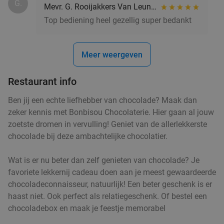
G.
Mevr. G. Rooijakkers Van Leunen
All-You-Can-Eat & Drink (2,5 uur) bij Lundi
14%
Top bediening heel gezellig super bedankt
Morgen
Za
Zo
Di
Wo
Lundi Eindhoven
9.3
star
Eindhoven
16 min.
directions_car
Meer weergeven
Verkocht: 533
€42
,95
Regulier
Restaurant info
€36
,95
Ben jij een echte liefhebber van chocolade? Maak dan
zeker kennis met Bonbisou Chocolaterie. Hier gaan al jouw
Waardebon voor gebak t.w.v. €25 voor
zoetste dromen in vervulling! Geniet van de allerlekkerste
52%
chocolade bij deze ambachtelijke chocolatier.
Godfried de Vocht De Echte Bakker
Morgen
Za
Ma
Di
Wo
Wat is er nu beter dan zelf genieten van chocolade? Je
Godfried de Vocht De Echte Bakker
9.6
star
favoriete lekkernij cadeau doen aan je meest gewaardeerde
Eindhoven
16 min.
directions_car
chocoladeconnaisseur, natuurlijk! Een beter geschenk is er
haast niet. Ook perfect als relatiegeschenk. Of bestel een
Verkocht: 899
€25
Regulier
chocoladebox en maak je feestje memorabel
€11
,99