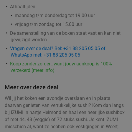
€11
,99
Afhaaltijden
maandag t/m donderdag tot 19.00 uur
vrijdag t/m zondag tot 15.00 uur
Waardebon voor gebak t.w.v. €25 voor
52%
De samenstelling van de boxen staat vast en kan niet
Godfried de Vocht De Echte Bakker
gewijzigd worden
Vandaag
Morgen
Ma
Di
Wo
Do
Vragen over de deal? Bel: +31 88 205 05 05 of
WhatsApp met: +31 88 205 05 05
Godfried de Vocht De Echte Bakker
9.6
star
Eindhoven
17 min.
directions_car
Koop zonder zorgen, want jouw aankoop is 100%
verzekerd (meer info)
Verkocht: 915
€25
Regulier
€11
,99
Meer over deze deal
Wil jij het koken een avondje overslaan en in plaats
3-gangendiner met loaded schnitzel naar
36%
daarvan genieten van verrukkelijke sushi? Kom dan langs
keuze bij Hof van Brabant
bij IZUMI in hartje Helmond en haal een heerlijke sushibox
af met 44, 48 (veggie) of 72 stuks sushi. Je kent IZUMI
Vandaag
misschien al, want ze hebben ook vestigingen in Weert,
Hof van Brabant
9.7
star