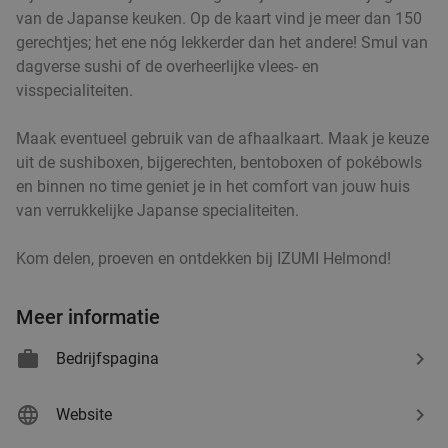
van de Japanse keuken. Op de kaart vind je meer dan 150
Verkocht: 622
€42
,60
Regulier
gerechtjes; het ene nóg lekkerder dan het andere! Smul van
€32
,50
dagverse sushi of de overheerlijke vlees- en
visspecialiteiten.
Roemeens 3-gangen keuzediner bij Restaurant
48%
Maak eventueel gebruik van de afhaalkaart. Maak je keuze
Casa Romanaesca
uit de sushiboxen, bijgerechten, bentoboxen of pokébowls
en binnen no time geniet je in het comfort van jouw huis
Vandaag
Morgen
Zo
Ma
Wo
Do
van verrukkelijke Japanse specialiteiten.
Restaurant Casa Romaneasca
9.2
star
Sint-Oedenrode
19 min.
directions_car
Kom delen, proeven en ontdekken bij IZUMI Helmond!
Verkocht: 228
€42
,50
Regulier
€21
,95
Meer informatie
Bedrijfspagina
2-gangen keuzelunch
33%
Website
Dagbesteding De Lavendel
10.0
star
Griendtsveen