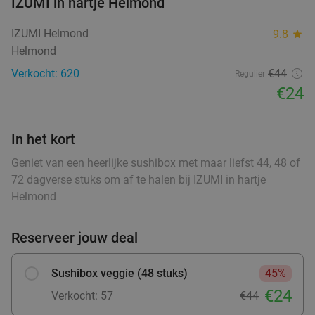
IZUMI in hartje Helmond
Verkocht: 451
€37
,95
Regulier
food
IZUMI Helmond
9.8
star
€29
,95
food
Helmond
Verkocht: 620
€44
Regulier
4-gangendiner van de chef bij Bodega Maxima
28%
€24
Vandaag
Morgen
Zo
Wo
Do
In het kort
Bodega Maxima
9.0
star
Geniet van een heerlijke sushibox met maar liefst 44, 48 of
Eindhoven
15 min.
directions_car
72 dagverse stuks om af te halen bij IZUMI in hartje
Verkocht: 182
€38
,95
Regulier
Helmond
€27
,95
Reserveer jouw deal
Lunchplank in Eindhoven
39%
Sushibox veggie (48 stuks)
45%
food
food
€24
Verkocht: 57
€44
Vandaag
Morgen
Zo
Wo
Do