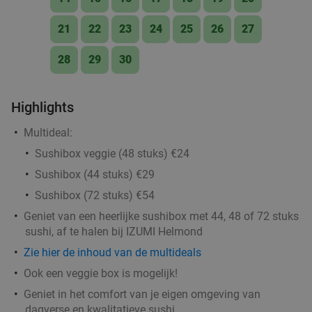
High tea (1,5 uur), shared brunch of ontbijt bij
35%
21
22
23
24
25
26
27
Teds Eindhoven Strijp-S
Morgen
Zo
Ma
Di
Wo
Do
28
29
30
Teds Eindhoven Strijp-S
9.4
star
Eindhoven
16 min.
directions_car
Highlights
Verkocht: 507
€22
,95
Regulier
Multideal:
€14
,95
Sushibox veggie (48 stuks) €24
Sushibox (44 stuks) €29
Sushibox (72 stuks) €54
Burrito + drankje bij Chidóz in Eindhoven
36%
Geniet van een heerlijke sushibox met 44, 48 of 72 stuks
Chidoz Eindhoven Strijp-S
sushi, af te halen bij IZUMI Helmond
Eindhoven
16 min.
directions_car
Zie hier de inhoud van de multideals
Verkocht: 25
€14
,50
Regulier
Ook een veggie box is mogelijk!
€9
,25
Geniet in het comfort van je eigen omgeving van
dagverse en kwalitatieve sushi