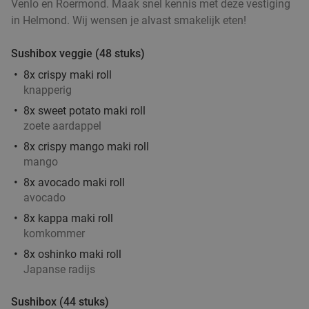
Venlo en Roermond. Maak snel kennis met deze vestiging
Eindhoven
17 min.
directions_car
in Helmond. Wij wensen je alvast smakelijk eten!
Verkocht: 125
€41
,95
Regulier
Sushibox veggie (48 stuks)
€26
,95
8x crispy maki roll
knapperig
8x sweet potato maki roll
2-gangen keuzelunch bij Lunchroom ´t Hof to
36%
zoete aardappel
Go
8x crispy mango maki roll
Vandaag
Morgen
mango
Lunchroom 't Hof to Go
10.0
star
8x avocado maki roll
Eindhoven
17 min.
directions_car
avocado
8x kappa maki roll
Verkocht: 119
€20
,95
Regulier
komkommer
€13
,50
8x oshinko maki roll
Japanse radijs
Mediterraan 3-gangen keuzediner bij Sint
23%
Sushibox (44 stuks)