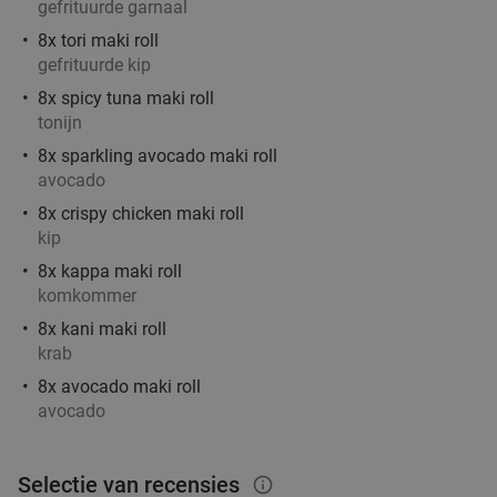
gefrituurde garnaal
8x tori maki roll
3-gangen keuzelunch + rondleiding
41%
gefrituurde kip
melkveehouderij bij Boer en Wij
8x spicy tuna maki roll
tonijn
Boer en Wij
9.9
star
Boekel
18 min.
directions_car
8x sparkling avocado maki roll
avocado
Verkocht: 287
€17
Regulier
8x crispy chicken maki roll
€9
,95
kip
8x kappa maki roll
komkommer
Waardebon voor gebak t.w.v. €25 voor
52%
8x kani maki roll
Godfried de Vocht De Echte Bakker
krab
Vandaag
Morgen
Ma
Di
Wo
Do
8x avocado maki roll
avocado
Godfried de Vocht De Echte Bakker
9.6
star
Leende
18 min.
directions_car
Verkocht: 915
€25
Regulier
Selectie van recensies
info_outlined