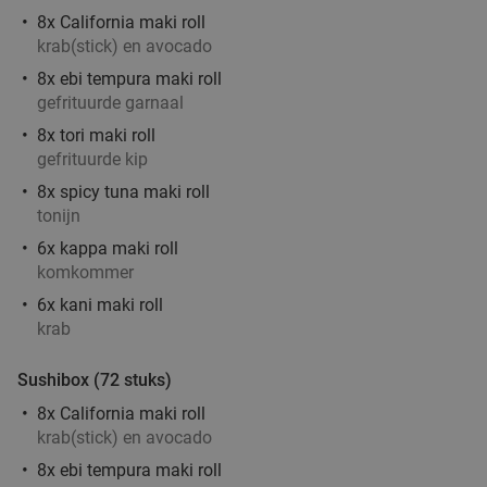
Maria
8x California maki roll
Vandaag
Morgen
Zo
Di
Wo
Do
krab(stick) en avocado
Sint Maria
9.8
star
8x ebi tempura maki roll
gefrituurde garnaal
Waalre
18 min.
directions_car
8x tori maki roll
Verkocht: 275
€32
,50
Regulier
gefrituurde kip
€24
,95
8x spicy tuna maki roll
tonijn
6x kappa maki roll
Waardebon voor gebak t.w.v. €25 voor
52%
komkommer
Godfried de Vocht De Echte Bakker
6x kani maki roll
Vandaag
Morgen
Ma
Di
Wo
Do
krab
Godfried de Vocht De Echte Bakker
9.6
star
Sushibox (72 stuks)
Waalre
18 min.
directions_car
8x California maki roll
Verkocht: 915
€25
Regulier
krab(stick) en avocado
€11
,99
8x ebi tempura maki roll