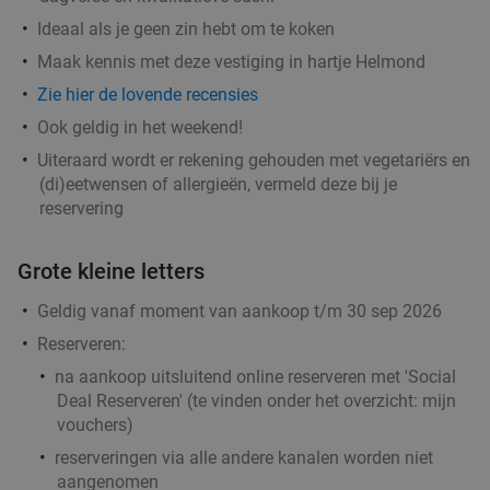
Ideaal als je geen zin hebt om te koken
All-You-Can-Eat & Drink (2,5 uur) bij Lundi
14%
Maak kennis met deze vestiging in hartje Helmond
Vandaag
Morgen
Zo
Di
Wo
Do
Zie hier de lovende recensies
Lundi Eindhoven
9.3
star
Ook geldig in het weekend!
Eindhoven
16 min.
directions_car
Uiteraard wordt er rekening gehouden met vegetariërs en
(di)eetwensen of allergieën, vermeld deze bij je
Verkocht: 544
€42
,95
Regulier
reservering
€36
,95
Grote kleine letters
Waardebon voor gebak t.w.v. €25 voor
52%
Geldig vanaf moment van aankoop t/m 30 sep 2026
Godfried de Vocht De Echte Bakker
Reserveren:
Vandaag
Morgen
Ma
Di
Wo
Do
na aankoop
uitsluitend online reserveren
met 'Social
Deal Reserveren' (te vinden onder het overzicht:
mijn
Godfried de Vocht De Echte Bakker
9.6
star
vouchers
)
Eindhoven
16 min.
directions_car
reserveringen via alle andere kanalen worden niet
Verkocht: 915
€25
Regulier
aangenomen