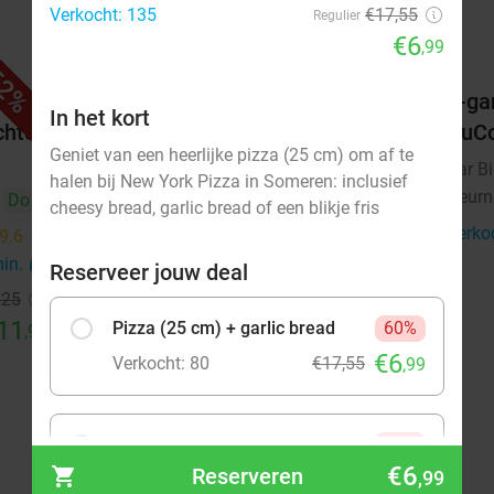
Verkocht: 135
€17,55
Regulier
€6
,99
2%
52%
. €25
Waardebon voor gebak t.w.v. €25
3-ga
In het kort
chte
voor Godfried de Vocht De Echte
DuC
Geniet van een heerlijke pizza (25 cm) om af te
Bakker
Bar B
halen bij New York Pizza in Someren: inclusief
Deurn
Do
Vandaag
Morgen
Ma
Di
Wo
Do
cheesy bread, garlic bread of een blikje fris
Verko
Godfried de Vocht De Echte Bakker
9.6
star
9.6
star
Geldrop
min.
directions_car
10 min.
directions_car
Reserveer jouw deal
€25
Verkocht: 915
€25
Regulier
11
€11
Pizza (25 cm) + garlic bread
60%
,99
,99
€6
Verkocht: 80
€17,55
,99
Pizza (25 cm) + cheesy bread
60%
€6
Reserveren
€6
,99
Verkocht: 37
€17,55
,99