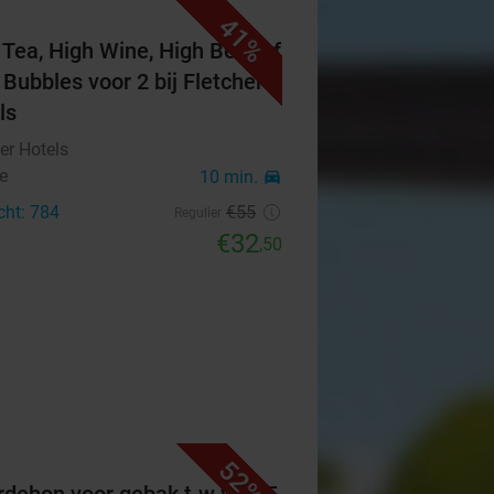
41%
 Tea, High Wine, High Beer of
 Bubbles voor 2 bij Fletcher
ls
er Hotels
e
10 min.
directions_car
cht: 784
€55
Regulier
€32
,50
52%