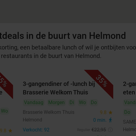
tdeals in de buurt van Helmond
rting, een betaalbare lunch of wil je ontbijten voor
e restaurants in de buurt van Helmond.
5%
35%
3-gangendiner of -lunch bij
2-ga
e
Brasserie Welkom Thuis
eten
Vandaag
Morgen
Di
Wo
Do
Vand
Wo
Brasserie Welkom Thuis
Do
9.8
star
Helmond
0 min.
directions_walk
SAMEN
Helm
Verkocht: 92
€22
,95
9.8
star
Regulier