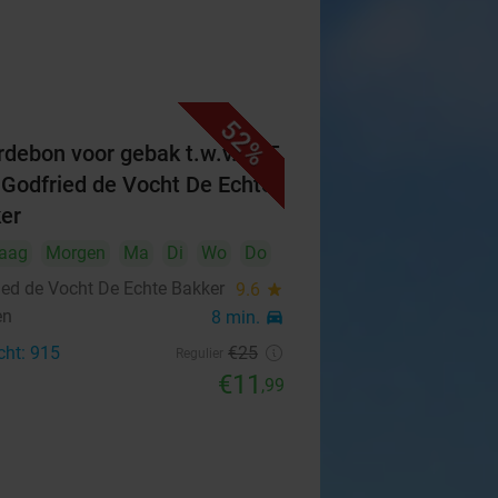
52%
debon voor gebak t.w.v. €25
 Godfried de Vocht De Echte
er
aag
Morgen
Ma
Di
Wo
Do
ied de Vocht De Echte Bakker
9.6
star
en
8 min.
directions_car
cht: 915
€25
Regulier
€11
,99