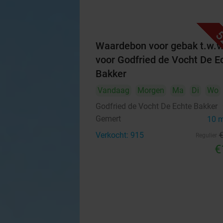
5
Waardebon voor gebak t.w.v
voor Godfried de Vocht De E
Bakker
Vandaag
Morgen
Ma
Di
Wo
Godfried de Vocht De Echte Bakker
Gemert
10 
Verkocht: 915
Regulier
€