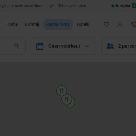
agen per week beschikbaar
10+ miljoen leden
Home
Dichtbij
Restaurants
Hotels
calendar
Geen voorkeur
2 perso
food
food
food