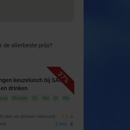
 de allerbeste prijs?
37%
ngen keuzelunch bij SAMEN
 en drinken
aag
Morgen
Zo
Ma
Di
Wo
 eten en drinken Helmond
9.3
star
ond
2 min.
directions_walk