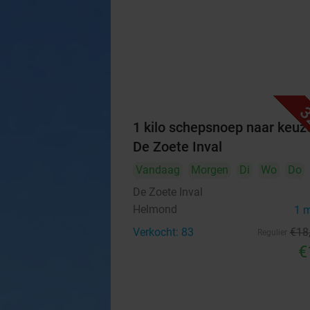
3
1 kilo schepsnoep naar keuze
De Zoete Inval
Vandaag
Morgen
Di
Wo
Do
De Zoete Inval
Helmond
1 
Verkocht: 83
€18
Regulier
€