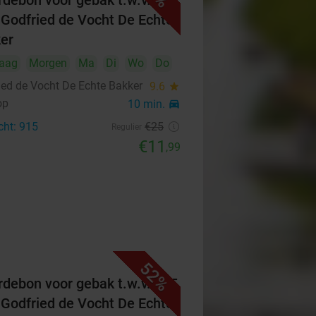
debon voor gebak t.w.v. €25
 Godfried de Vocht De Echte
er
aag
Morgen
Ma
Di
Wo
Do
ied de Vocht De Echte Bakker
9.6
star
op
10 min.
directions_car
cht: 915
€25
Regulier
€11
,99
52%
debon voor gebak t.w.v. €25
 Godfried de Vocht De Echte