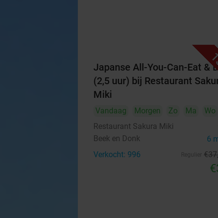
1
Japanse All-You-Can-Eat & D
(2,5 uur) bij Restaurant Saku
Miki
Vandaag
Morgen
Zo
Ma
Wo
Restaurant Sakura Miki
Beek en Donk
6 
Verkocht: 996
€37
Regulier
€