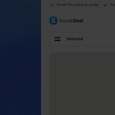
Tot wel 70% korting op uit eten
7 d
Helmond