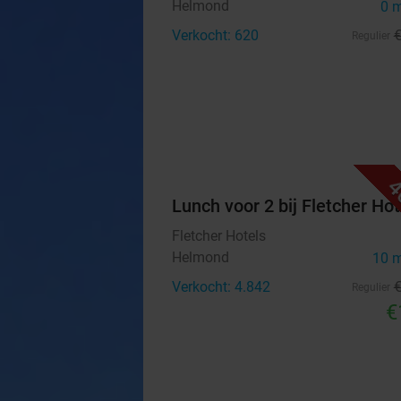
Helmond
0 
Verkocht: 620
Regulier
4
Lunch voor 2 bij Fletcher Hot
Fletcher Hotels
Helmond
10 
Verkocht: 4.842
Regulier
€