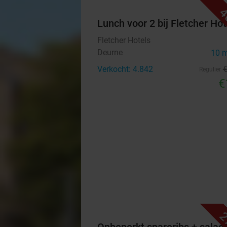
4
Lunch voor 2 bij Fletcher Hot
Fletcher Hotels
Deurne
10 
Verkocht: 4.842
Regulier
€
2