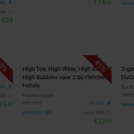
€14
min.
directions_walk
,95
Verko
€44
€24
0%
41%
els
High Tea, High Wine, High Beer of
3-ga
High Bubbles voor 2 bij Fletcher
DuC
Hotels
min.
directions_walk
Bar B
Helm
Fletcher Hotels
€33
Helmond
19
10 min.
directions_walk
,90
Verko
Verkocht: 784
€55
Regulier
€32
,50