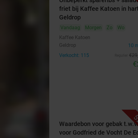
Onbeperkt spareribs + salad
friet bij Kaffee Katoen in har
Geldrop
Vandaag
Morgen
Zo
Wo
Kaffee Katoen
Geldrop
10 
Verkocht: 115
€29
Regulier
€
5
Waardebon voor gebak t.w.v
voor Godfried de Vocht De E