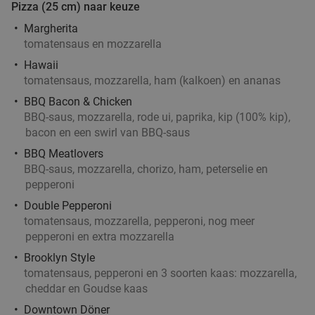
Pizza (25 cm) naar keuze
Eindhoven
17 min.
directions_car
Margherita
Verkocht: 129
€41
,95
Regulier
tomatensaus en mozzarella
€26
,95
Hawaii
tomatensaus, mozzarella, ham (kalkoen) en ananas
BBQ Bacon & Chicken
2-gangen keuzelunch bij Lunchroom ´t Hof to
BBQ-saus, mozzarella, rode ui, paprika, kip (100% kip),
36%
bacon en een swirl van BBQ-saus
Go
BBQ Meatlovers
Morgen
BBQ-saus, mozzarella, chorizo, ham, peterselie en
Lunchroom 't Hof to Go
10.0
star
pepperoni
Eindhoven
17 min.
directions_car
Double Pepperoni
tomatensaus, mozzarella, pepperoni, nog meer
Verkocht: 121
€20
,95
Regulier
pepperoni en extra mozzarella
€13
,50
Brooklyn Style
tomatensaus, pepperoni en 3 soorten kaas: mozzarella,
cheddar en Goudse kaas
Mediterraan 3-gangen keuzediner bij Sint
23%
Downtown Döner