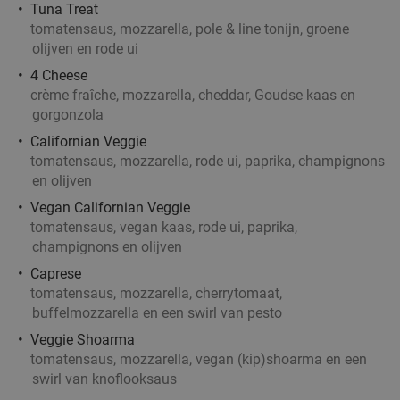
Tuna Treat
tomatensaus, mozzarella, pole & line tonijn, groene
3-gangen keuzelunch + rondleiding
41%
olijven en rode ui
melkveehouderij bij Boer en Wij
4 Cheese
crème fraîche, mozzarella, cheddar, Goudse kaas en
Wo
gorgonzola
Boer en Wij
9.9
star
Californian Veggie
Boekel
18 min.
directions_car
tomatensaus, mozzarella, rode ui, paprika, champignons
Verkocht: 287
€17
en olijven
Regulier
€9
,95
Vegan Californian Veggie
tomatensaus, vegan kaas, rode ui, paprika,
champignons en olijven
Caprese
Waardebon voor gebak t.w.v. €25 voor
52%
tomatensaus, mozzarella, cherrytomaat,
Godfried de Vocht De Echte Bakker
buffelmozzarella en een swirl van pesto
Vandaag
Morgen
Ma
Di
Wo
Do
Veggie Shoarma
tomatensaus, mozzarella, vegan (kip)shoarma en een
Godfried de Vocht De Echte Bakker
9.6
star
swirl van knoflooksaus
Leende
18 min.
directions_car