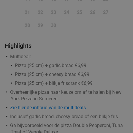
High tea (1,5 uur), shared brunch of ontbijt bij
35%
21
22
23
24
25
26
27
Teds Eindhoven Strijp-S
Zo
Ma
Di
Wo
Do
28
29
30
Teds Eindhoven Strijp-S
9.4
star
Eindhoven
16 min.
directions_car
Highlights
Verkocht: 509
€22
,95
Regulier
Multideal:
€14
,95
Pizza (25 cm) + garlic bread €6,99
Pizza (25 cm) + cheesy bread €6,99
Pizza (25 cm) + blikje frisdrank €6,99
Burrito + drankje bij Chidóz in Eindhoven
36%
Overheerlijke pizza naar keuze om af te halen bij New
Chidoz Eindhoven Strijp-S
York Pizza in Someren
Eindhoven
16 min.
directions_car
Zie hier de inhoud van de multideals
Verkocht: 27
€14
,50
Regulier
Inclusief garlic bread, cheesy bread of een blikje fris
€9
,25
Ga bijvoorbeeld voor de pizza Double Pepperoni, Tuna
Treat of Veggie Deluxe