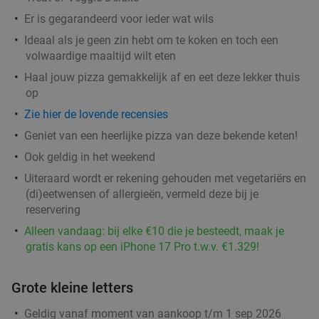
Er is gegarandeerd voor ieder wat wils
All-You-Can-Eat & Drink (2,5 uur) bij Lundi
14%
Ideaal als je geen zin hebt om te koken en toch een
volwaardige maaltijd wilt eten
Morgen
Zo
Di
Wo
Do
Haal jouw pizza gemakkelijk af en eet deze lekker thuis
Lundi Eindhoven
9.3
star
op
Eindhoven
16 min.
directions_car
Zie hier de lovende recensies
Verkocht: 550
€42
,95
Regulier
Geniet van een heerlijke pizza van deze bekende keten!
€36
,95
Ook geldig in het weekend
Uiteraard wordt er rekening gehouden met vegetariërs en
(di)eetwensen of allergieën, vermeld deze bij je
Waardebon voor gebak t.w.v. €25 voor
52%
reservering
Godfried de Vocht De Echte Bakker
Alleen vandaag: bij elke €10 die je besteedt, maak je
Vandaag
Morgen
Ma
Di
Wo
Do
gratis kans op een iPhone 17 Pro t.w.v. €1.329!
Godfried de Vocht De Echte Bakker
9.6
star
Eindhoven
16 min.
directions_car
Grote kleine letters
Verkocht: 929
€25
Regulier
Geldig vanaf moment van aankoop t/m 1 sep 2026