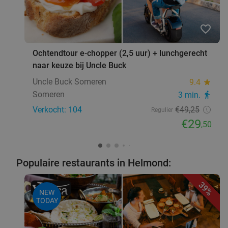
€16
,95
favorite_border
Tapas in hartje Waalre
28%
Ochtendtour e-chopper (2,5 uur) + lunchgerecht
naar keuze bij Uncle Buck
Tapperij de Oude Toren
9.3
star
Waalre
Uncle Buck Someren
20 min.
directions_car
9.4
star
Someren
3 min.
directions_walk
Verkocht: 90
€45
Regulier
Verkocht: 104
€49
,25
€32
Regulier
,50
€29
,50
5-gangenlunch of -diner bij restaurant Eden
49%
Populaire restaurants in Helmond:
Restaurant Eden
9.4
star
Waalre
20 min.
directions_car
39%
NEW
Verkocht: 1.358
€97
,50
TODAY
Regulier
€49
,50