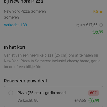
bij New York Pizza
Verkocht: 458
€37
,95
Regulier
food
New York Pizza Someren
9.5
star
€29
,95
food
Someren
Verkocht: 139
€17,55
Regulier
4-gangendiner van de chef bij Bodega Maxima
28%
€6
,99
Vandaag
Morgen
Zo
Wo
Do
In het kort
Bodega Maxima
9.0
star
Geniet van een heerlijke pizza (25 cm) om af te halen bij
Eindhoven
15 min.
directions_car
New York Pizza in Someren: inclusief cheesy bread, garlic
Verkocht: 184
€38
,95
Regulier
bread of een blikje fris
€27
,95
Reserveer jouw deal
Lunchplank in Eindhoven
39%
Pizza (25 cm) + garlic bread
60%
food
food
€6
Verkocht: 80
€17,55
,99
Morgen
Zo
Wo
Do