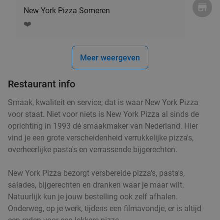
Dagbesteding De Lavendel
10.0
star
New York Pizza Someren
Griendtsveen
19 min.
directions_car
❤️
Verkocht: 338
€14
,90
Regulier
€9
,95
Meer weergeven
Restaurant info
Aziatisch tapasdiner bij Oishi Aziatische
20%
keuken
Smaak, kwaliteit en service; dat is waar New York Pizza
voor staat. Niet voor niets is New York Pizza al sinds de
Vandaag
Morgen
Zo
Ma
Wo
Do
oprichting in 1993 dé smaakmaker van Nederland. Hier
Oishi Aziatische keuken Veghel
9.3
star
vind je een grote verscheidenheid verrukkelijke pizza's,
Veghel
19 min.
directions_car
overheerlijke pasta's en verrassende bijgerechten.
Verkocht: 166
€37
,50
Regulier
€29
New York Pizza bezorgt versbereide pizza's, pasta's,
,95
salades, bijgerechten en dranken waar je maar wilt.
Natuurlijk kun je jouw bestelling ook zelf afhalen.
Onderweg, op je werk, tijdens een filmavondje, er is altijd
Sushibox naar keuze bij Sushi Boom Veghel
31%