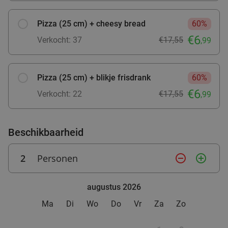
Velosoof Lunch - Bar - Diner
9.8
star
Pizza (25 cm) + cheesy bread
60%
Eindhoven
15 min.
directions_car
€6
Verkocht: 37
€17,55
,99
Verkocht: 708
€24
,50
Regulier
€14
,95
Pizza (25 cm) + blikje frisdrank
60%
€6
Verkocht: 22
€17,55
,99
2 rijstbowls om af te halen
33%
Morgen
Ma
Di
Wo
Do
Beschikbaarheid
Lunchroom Freshh
9.9
star
Eindhoven
16 min.
directions_car
2
Personen
remove_circle_outline
add_circle_outline
Verkocht: 77
€18
,70
Regulier
€12
,50
augustus 2026
Ma
Di
Wo
Do
Vr
Za
Zo
Waardebon voor gebak t.w.v. €25 voor