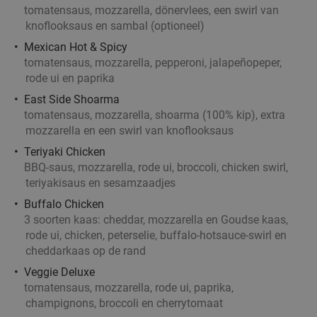
Maria
tomatensaus, mozzarella, dönervlees, een swirl van
knoflooksaus en sambal (optioneel)
Vandaag
Morgen
Zo
Di
Wo
Do
Mexican Hot & Spicy
Sint Maria
9.8
star
tomatensaus, mozzarella, pepperoni, jalapeñopeper,
Waalre
18 min.
directions_car
rode ui en paprika
Verkocht: 275
€32
,50
Regulier
East Side Shoarma
€24
,95
tomatensaus, mozzarella, shoarma (100% kip), extra
mozzarella en een swirl van knoflooksaus
Teriyaki Chicken
BBQ-saus, mozzarella, rode ui, broccoli, chicken swirl,
Waardebon voor gebak t.w.v. €25 voor
52%
teriyakisaus en sesamzaadjes
Godfried de Vocht De Echte Bakker
Buffalo Chicken
Vandaag
Morgen
Ma
Di
Wo
Do
3 soorten kaas: cheddar, mozzarella en Goudse kaas,
Godfried de Vocht De Echte Bakker
9.6
star
rode ui, chicken, peterselie, buffalo-hotsauce-swirl en
cheddarkaas op de rand
Waalre
18 min.
directions_car
Veggie Deluxe
Verkocht: 929
€25
Regulier
tomatensaus, mozzarella, rode ui, paprika,
€11
,99
champignons, broccoli en cherrytomaat