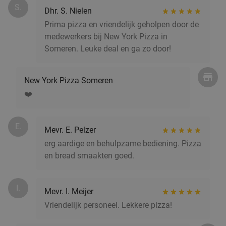
S.
Veghel
18 min.
directions_car
Dhr. S. Nielen
Prima pizza en vriendelijk geholpen door de
Verkocht: 634
€42
,60
Regulier
medewerkers bij New York Pizza in
€32
,50
Someren. Leuke deal en ga zo door!
New York Pizza Someren
Roemeens 3-gangen keuzediner bij Restaurant
48%
❤️
Casa Romanaesca
Vandaag
Morgen
Zo
Ma
Wo
Do
E.
Restaurant Casa Romaneasca
9.2
star
Mevr. E. Pelzer
Sint-Oedenrode
19 min.
directions_car
erg aardige en behulpzame bediening. Pizza
en bread smaakten goed.
Verkocht: 234
€42
,50
Regulier
€21
,95
I.
Mevr. I. Meijer
Vriendelijk personeel. Lekkere pizza!
2-gangen keuzelunch
33%