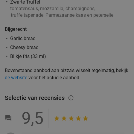
Zwarte Truffel
Verkocht: 929
€25
Regulier
tomatensaus, mozzarella, champignons,
€11
,99
truffeltapenade, Parmezaanse kaas en peterselie
Bijgerecht
Lunch voor 2 bij Fletcher Hotels
40%
Garlic bread
Cheesy bread
Fletcher Hotels
Blikje fris (33 ml)
Leende
18 min.
directions_car
Verkocht: 4.858
€33
Regulier
Bovenstaand aanbod aan pizza's wisselt regelmatig, bekijk
€19
,90
de website
voor het actuele aanbod
Selectie van recensies
info_outlined
All-You-Can-Eat & Drink (3 uur) bij Wok Inn
24%
9,5
Veghel
Vandaag
Morgen
Zo
Di
Wo
Do
Wok Inn Veghel
9.2
star