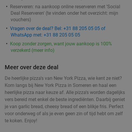
€11
,99
Reserveren:
na aankoop online reserveren met 'Social
Deal Reserveren' (te vinden onder het overzicht:
mijn
vouchers
)
Waardebon voor gebak t.w.v. €25 voor
52%
Vragen over de deal? Bel: +31 88 205 05 05 of
WhatsApp met: +31 88 205 05 05
Godfried de Vocht De Echte Bakker
Koop zonder zorgen, want jouw aankoop is 100%
Vandaag
Morgen
Ma
Di
Wo
Do
verzekerd (meer info)
Godfried de Vocht De Echte Bakker
9.6
star
Eindhoven
17 min.
directions_car
Meer over deze deal
Verkocht: 929
€25
Regulier
De heerlijke pizza's van New York Pizza, wie kent ze niet?
€11
,99
Kom langs bij New York Pizza in Someren en haal een
heerlijke pizza naar keuze af. Alle pizza's worden dagelijks
vers bereid met enkel de beste ingrediënten. Daarbij geniet
3-gangendiner met loaded schnitzel naar
36%
je van garlic bread, cheesy bread of een blikje fris. Perfect
keuze bij Hof van Brabant
voor onderweg of als je even geen zin of tijd hebt om zelf
te koken. Enjoy!
Vandaag
Hof van Brabant
9.7
star