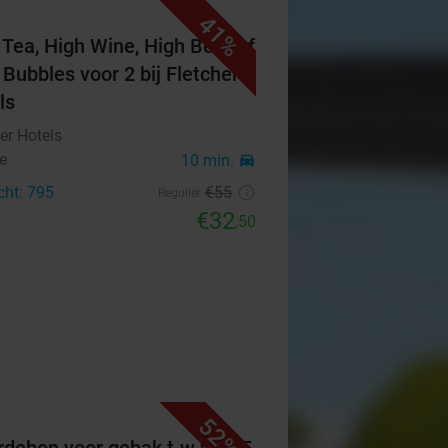
41%
 Tea, High Wine, High Beer of
 Bubbles voor 2 bij Fletcher
ls
er Hotels
e
10 min.
directions_car
cht: 795
€55
Regulier
€32
,50
52%