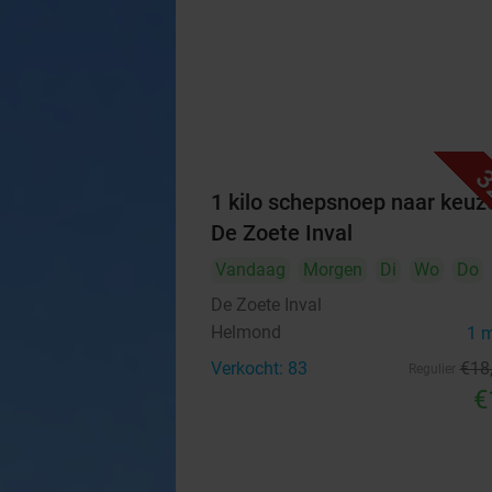
3
1 kilo schepsnoep naar keuze
De Zoete Inval
Vandaag
Morgen
Di
Wo
Do
De Zoete Inval
Helmond
1 
Verkocht: 83
€18
Regulier
€