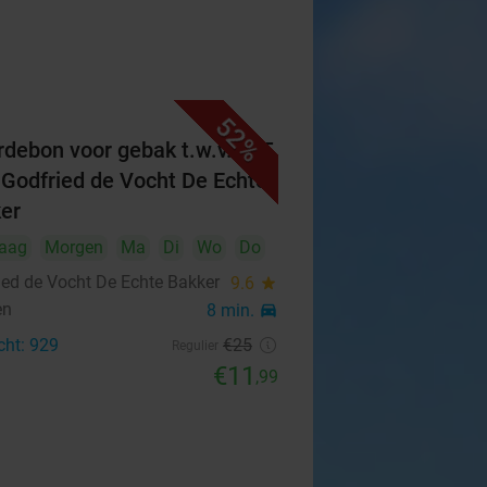
52%
debon voor gebak t.w.v. €25
 Godfried de Vocht De Echte
er
aag
Morgen
Ma
Di
Wo
Do
ied de Vocht De Echte Bakker
9.6
star
en
8 min.
directions_car
cht: 929
€25
Regulier
€11
,99