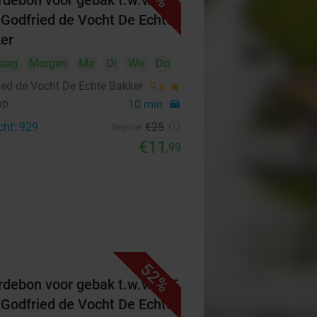
debon voor gebak t.w.v. €25
 Godfried de Vocht De Echte
er
aag
Morgen
Ma
Di
Wo
Do
ied de Vocht De Echte Bakker
9.6
star
op
10 min.
directions_car
cht: 929
€25
Regulier
€11
,99
52%
debon voor gebak t.w.v. €25
 Godfried de Vocht De Echte