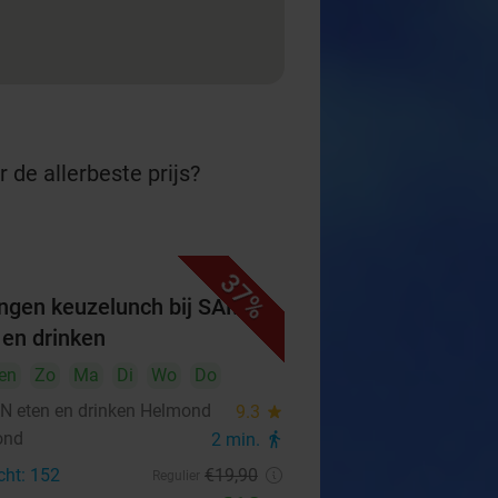
 de allerbeste prijs?
37%
ngen keuzelunch bij SAMEN
 en drinken
en
Zo
Ma
Di
Wo
Do
 eten en drinken Helmond
9.3
star
ond
2 min.
directions_walk
cht: 152
€19
,90
Regulier