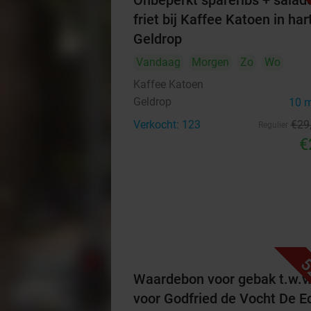
Onbeperkt spareribs + salad
friet bij Kaffee Katoen in har
Geldrop
Vandaag
Morgen
Zo
Wo
Kaffee Katoen
Geldrop
10 
Verkocht: 123
€29
Regulier
€
5
Waardebon voor gebak t.w.v
voor Godfried de Vocht De E