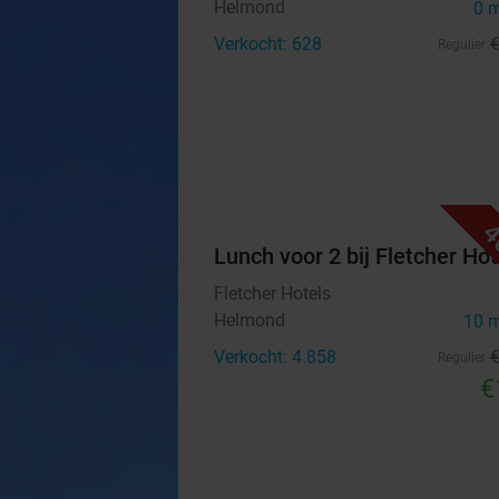
Helmond
0 
Verkocht: 628
Regulier
4
Lunch voor 2 bij Fletcher Hot
Fletcher Hotels
Helmond
10 
Verkocht: 4.858
Regulier
€