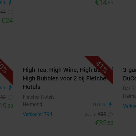
€14
min.
directions_walk
,95
€44
€24
0%
41%
els
High Tea, High Wine, High Beer of
3-ga
High Bubbles voor 2 bij Fletcher
DuC
Hotels
min.
directions_walk
Bar B
Helm
Fletcher Hotels
€33
Helmond
19
10 min.
directions_walk
,90
Verko
Verkocht: 794
€55
Regulier
€32
,50