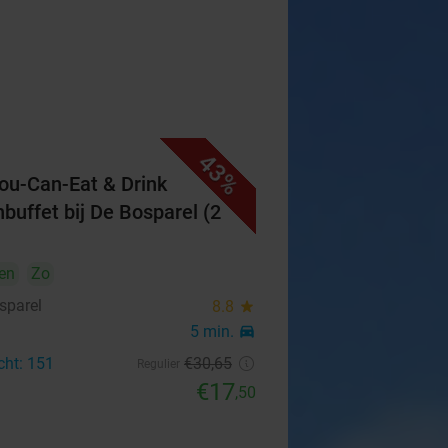
43%
You-Can-Eat & Drink
hbuffet bij De Bosparel (2
en
Zo
sparel
8.8
star
5 min.
directions_car
cht: 151
€30
,65
Regulier
€17
,50