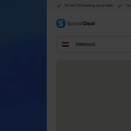
Tot wel 70% korting op uit eten
7 d
Helmond