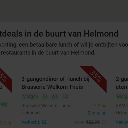
tdeals in de buurt van Helmond
rting, een betaalbare lunch of wil je ontbijten voor
e restaurants in de buurt van Helmond.
5%
35%
3-gangendiner of -lunch bij
2-ga
e
Brasserie Welkom Thuis
eten
Morgen
Di
Wo
Do
Morg
Wo
Brasserie Welkom Thuis
SAMEN
9.8
star
Helmond
Helm
0 min.
directions_walk
Verkocht: 92
€22
,95
Verko
9.8
star
Regulier