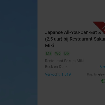
1
Japanse All-You-Can-Eat & D
(2,5 uur) bij Restaurant Saku
Miki
Ma
Wo
Do
Restaurant Sakura Miki
Beek en Donk
6 
Verkocht: 1.019
€37
Regulier
€