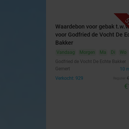
5
Waardebon voor gebak t.w.v
voor Godfried de Vocht De E
Bakker
Vandaag
Morgen
Ma
Di
Wo
Godfried de Vocht De Echte Bakker
Gemert
10 
Verkocht: 929
Regulier
€