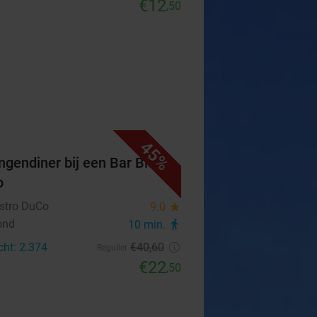
€12
,50
45%
ngendiner bij een Bar Bistro
o
istro DuCo
9.0
star
ond
10 min.
directions_walk
cht: 2.374
€40
,60
Regulier
€22
,50