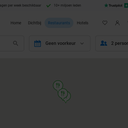
agen per week beschikbaar
10+ miljoen leden
Home
Dichtbij
Restaurants
Hotels
calendar
Geen voorkeur
2 perso
food
food
food