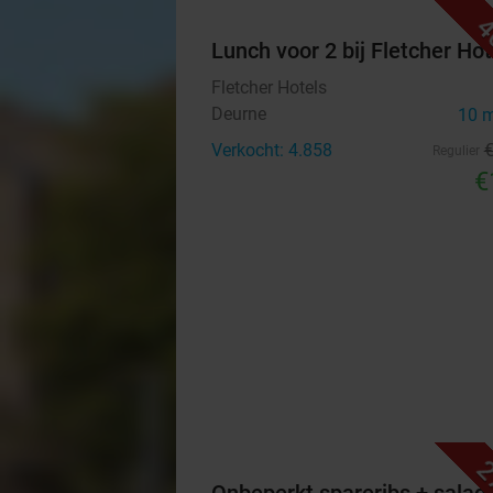
4
Lunch voor 2 bij Fletcher Hot
Fletcher Hotels
Deurne
10 
Verkocht: 4.858
Regulier
€
2