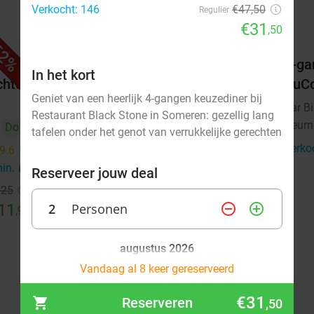
Verkocht: 146
€47,50
Regulier
€31
,50
2%
52%
. €25
Waardebon voor gebak t.w.v. €25
3-ga
In het kort
chte
voor Godfried de Vocht De Echte
DuC
Geniet van een heerlijk 4-gangen keuzediner bij
Bakker
Bar B
Restaurant Black Stone in Someren: gezellig lang
Deurn
Do
Vandaag
Morgen
Ma
Di
Wo
Do
tafelen onder het genot van verrukkelijke gerechten
Verko
Godfried de Vocht De Echte Bakker
9.6
star
9.6
star
Geldrop
min.
directions_car
10 min.
directions_car
Reserveer jouw deal
€25
Verkocht: 929
€25
Regulier
11
2
Personen
€11
remove_circle_outline
add_circle_outline
,99
,99
augustus 2026
Vandaag al 8 keer gereserveerd
Ma
Di
Wo
Do
Vr
Za
Zo
€31
Reserveren
,50
1
2