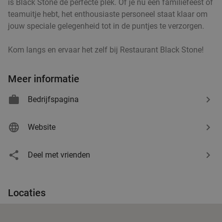
is Black Stone de perfecte plek. Of je nu een familiefeest of
€11
,99
teamuitje hebt, het enthousiaste personeel staat klaar om
jouw speciale gelegenheid tot in de puntjes te verzorgen.
Lunch voor 2 bij Fletcher Hotels
40%
Kom langs en ervaar het zelf bij Restaurant Black Stone!
Fletcher Hotels
Meer informatie
Leende
18 min.
directions_car
Verkocht: 4.868
€33
Regulier
Bedrijfspagina
€19
,90
Website
Deel met vrienden
All-You-Can-Eat & Drink (3 uur) bij Wok Inn
24%
Veghel
Vandaag
Morgen
Di
Wo
Do
Vr
Locaties
Wok Inn Veghel
9.2
star
Veghel
18 min.
directions_car