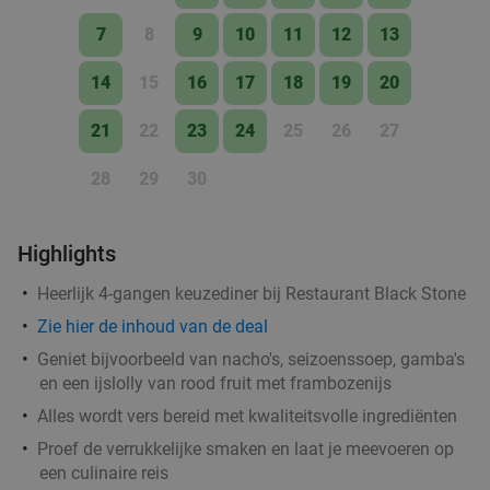
52%
Godfried de Vocht De Echte Bakker
7
8
9
10
11
12
13
Vandaag
Ma
Di
Wo
Do
14
15
16
17
18
19
20
Godfried de Vocht De Echte Bakker
9.6
star
Eindhoven
16 min.
directions_car
21
22
23
24
25
26
27
Verkocht: 941
€25
Regulier
28
29
30
€11
,99
Highlights
Sushibox (48 of 64 stuks) afhalen bij Twapan
59%
Heerlijk 4-gangen keuzediner bij Restaurant Black Stone
Vandaag
Morgen
Di
Wo
Do
Zie
hier
de inhoud van de deal
Twapan
9.0
star
Geniet bijvoorbeeld van nacho's, seizoenssoep, gamba's
Eindhoven
16 min.
directions_car
en een ijslolly van rood fruit met frambozenijs
Verkocht: 158
€78
,95
Regulier
Alles wordt vers bereid met kwaliteitsvolle ingrediënten
€32
,50
Proef de verrukkelijke smaken en laat je meevoeren op
een culinaire reis