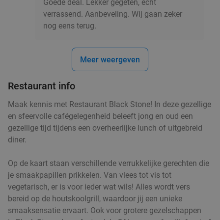
Goede deal. Lekker gegeten, echt
3-gangen keuzelunch + rondleiding
41%
verrassend. Aanbeveling. Wij gaan zeker
melkveehouderij bij Boer en Wij
nog eens terug.
Wo
Boer en Wij
9.9
star
Meer weergeven
Boekel
18 min.
directions_car
Verkocht: 287
€17
Regulier
Restaurant info
€9
,95
Maak kennis met Restaurant Black Stone! In deze gezellige
en sfeervolle cafégelegenheid beleeft jong en oud een
gezellige tijd tijdens een overheerlijke lunch of uitgebreid
Waardebon voor gebak t.w.v. €25 voor
52%
diner.
Godfried de Vocht De Echte Bakker
Op de kaart staan verschillende verrukkelijke gerechten die
Vandaag
Ma
Di
Wo
Do
je smaakpapillen prikkelen. Van vlees tot vis tot
Godfried de Vocht De Echte Bakker
9.6
star
vegetarisch, er is voor ieder wat wils! Alles wordt vers
Leende
18 min.
directions_car
bereid op de houtskoolgrill, waardoor jij een unieke
smaaksensatie ervaart. Ook voor grotere gezelschappen
Verkocht: 941
€25
Regulier