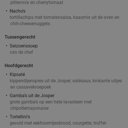
pittenmix en cherrytomaat
€11
,99
Nacho's
tortillachips met tomatensalsa, kaasmix uit de oven en
chili-cheesenuggets
Waardebon voor gebak t.w.v. €25 voor
52%
Godfried de Vocht De Echte Bakker
Tussengerecht
Vandaag
Ma
Di
Wo
Do
Vr
Seizoenssoep
van de chef
Godfried de Vocht De Echte Bakker
9.6
star
Eindhoven
17 min.
directions_car
Hoofdgerecht
Verkocht: 942
€25
Regulier
Kipsaté
€11
,99
kippendijenspies uit de Josper, satésaus, krokante uitjes
en cassavekroepoek
Gamba's uit de Josper
3-gangendiner met loaded schnitzel naar
36%
grote gamba's op een hete lavasteen met
chipotlemayonaise
keuze bij Hof van Brabant
Tortellini's
Hof van Brabant
9.7
star
gevuld met eekhoorntjesbrood, courgette, truffel-
Eindhoven
17 min.
directions_car