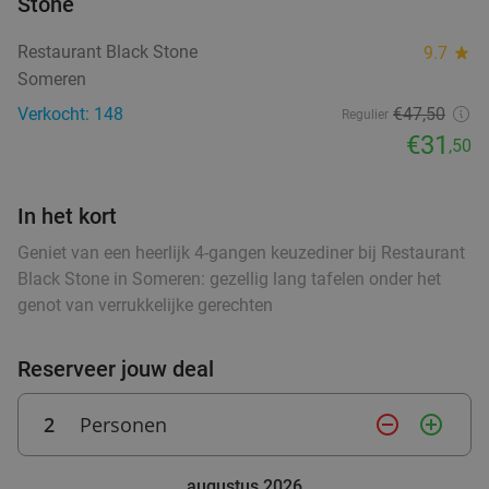
Stone
Verkocht: 468
€37
,95
Regulier
food
Restaurant Black Stone
9.7
star
€29
,95
food
Someren
Verkocht: 148
€47,50
Regulier
4-gangendiner van de chef bij Bodega Maxima
28%
€31
,50
Vandaag
Morgen
Wo
Do
In het kort
Bodega Maxima
9.0
star
Geniet van een heerlijk 4-gangen keuzediner bij Restaurant
Eindhoven
15 min.
directions_car
Black Stone in Someren: gezellig lang tafelen onder het
Verkocht: 191
€38
,95
Regulier
genot van verrukkelijke gerechten
€27
,95
Reserveer jouw deal
Lunchplank in Eindhoven
39%
2
Personen
remove_circle_outline
add_circle_outline
food
food
Vandaag
Morgen
Wo
Do
augustus 2026