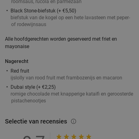
roomsaus, rucola en parmezaan
Verkocht: 133
€41
,95
Regulier
Black Stone-biefstuk (+ €5,50)
€26
,95
biefstuk van de kogel op een hete lavasteen met peper-
of rodewijnsaus
Alle hoofdgerechten worden geserveerd met friet en
2-gangen keuzelunch bij Lunchroom ´t Hof to
36%
mayonaise
Go
Vandaag
Nagerecht
Lunchroom 't Hof to Go
10.0
star
Red fruit
ijslolly van rood fruit met frambozenijs en macaron
Eindhoven
17 min.
directions_car
Dubai style (+ €2,25)
Verkocht: 121
€20
,95
Regulier
romige chocolade met knapperige kataifi en geroosterde
€13
,50
pistachenootjes
Selectie van recensies
info_outlined
Mediterraan 3-gangen keuzediner bij Sint
23%
Maria