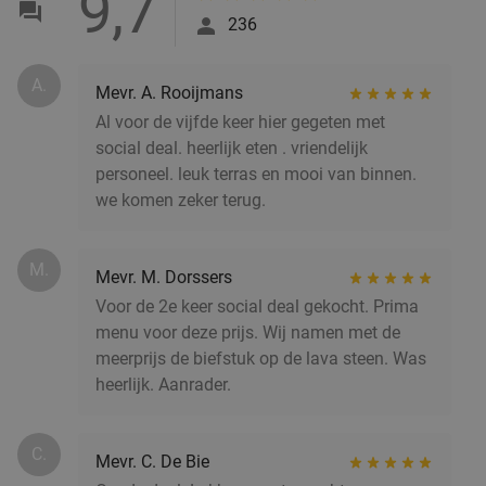
9,7
Vandaag
Morgen
Di
Wo
Do
236
Sint Maria
9.8
star
Waalre
18 min.
directions_car
A.
Mevr. A. Rooijmans
Verkocht: 276
€32
,50
Regulier
Al voor de vijfde keer hier gegeten met
€24
,95
social deal. heerlijk eten . vriendelijk
personeel. leuk terras en mooi van binnen.
we komen zeker terug.
Waardebon voor gebak t.w.v. €25 voor
52%
Godfried de Vocht De Echte Bakker
M.
Mevr. M. Dorssers
Vandaag
Ma
Di
Wo
Do
Vr
Voor de 2e keer social deal gekocht. Prima
Godfried de Vocht De Echte Bakker
9.6
star
menu voor deze prijs. Wij namen met de
Waalre
18 min.
directions_car
meerprijs de biefstuk op de lava steen. Was
heerlijk. Aanrader.
Verkocht: 942
€25
Regulier
€11
,99
C.
Mevr. C. De Bie