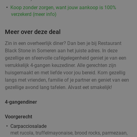
Koop zonder zorgen, want jouw aankoop is 100%
verzekerd (meer info)
All-You-Can-Eat & Drink (2,5 uur) bij Lundi
14%
Vandaag
Morgen
Di
Wo
Do
Meer over deze deal
Lundi Eindhoven
9.3
star
Eindhoven
16 min.
directions_car
Zin in een overheerlijk diner? Dan ben je bij Restaurant
Black Stone in Someren aan het juiste adres. In deze
Verkocht: 551
€42
,95
Regulier
gezellige en sfeervolle cafégelegenheid geniet je van een
€36
,95
verrukkelijk 4-gangen keuzediner. Alle gerechten zijn
huisgemaakt en met liefde voor jou bereid. Kom gezellig
langs met vrienden, familie of je partner en geniet van een
Waardebon voor gebak t.w.v. €25 voor
52%
gezellige avond lang tafelen. Alvast eet smakelijk!
Godfried de Vocht De Echte Bakker
4-gangendiner
Vandaag
Ma
Di
Wo
Do
Vr
Godfried de Vocht De Echte Bakker
9.6
star
Voorgerecht
Eindhoven
16 min.
directions_car
Carpacciosalade
Verkocht: 942
€25
met rucola, truffelmayonaise, brood rocks, parmezaan,
Regulier