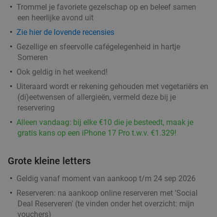
Trommel je favoriete gezelschap op en beleef samen
High tea (1,5 uur), shared brunch of ontbijt bij
35%
een heerlijke avond uit
Teds Eindhoven Strijp-S
Zie hier de lovende recensies
Morgen
Ma
Di
Wo
Do
Gezellige en sfeervolle cafégelegenheid in hartje
Teds Eindhoven Strijp-S
9.4
star
Someren
Eindhoven
16 min.
directions_car
Ook geldig in het weekend!
Verkocht: 509
€22
,95
Regulier
Uiteraard wordt er rekening gehouden met vegetariërs en
€14
(di)eetwensen of allergieën, vermeld deze bij je
,95
reservering
Alleen vandaag: bij elke €10 die je besteedt, maak je
gratis kans op een iPhone 17 Pro t.w.v. €1.329!
Burrito + drankje bij Chidóz in Eindhoven
36%
Grote kleine letters
Chidoz Eindhoven Strijp-S
Eindhoven
16 min.
directions_car
Geldig vanaf moment van aankoop t/m 24 sep 2026
Verkocht: 27
€14
,50
Regulier
Reserveren:
na aankoop online reserveren met 'Social
€9
,25
Deal Reserveren' (te vinden onder het overzicht:
mijn
vouchers
)