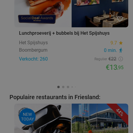
favorite_border
Lunchproeverij + bubbels bij Het Spijshuys
Het Spijshuys
9.7
star
Boornbergum
0 min.
directions_walk
Verkocht: 260
€22
Regulier
€13
,95
Populaire restaurants in Friesland:
44%
NEW
TODAY