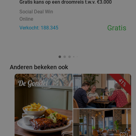
Gratis kans op een droomreis t.w.v. €3.000
Social Deal Win
Online
Gratis
Verkocht: 188.345
Anderen bekeken ook
41%
favorite_border