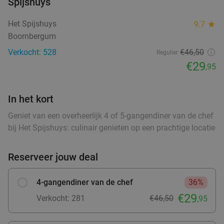
Spijshuys
Wo
Do
Vr
Za
Het Spijshuys
9.7
star
Hof van Oldeberkoop
9.6
star
Boornbergum
food
food
Oldeberkoop
27 min.
directions_car
Verkocht: 528
€46,50
Regulier
food
Verkocht: 515
€59
,90
€29
Regulier
,95
€34
,95
In het kort
food
Geniet van een overheerlijk 4 of 5-gangendiner van de chef
3-gangen keuzediner bij Heerlijkheid
44%
bij Het Spijshuys: culinair genieten op een prachtige locatie
Vandaag
Wo
Do
Vr
Za
Reserveer jouw deal
Heerlijkheid
9.7
star
Marum
28 min.
directions_car
4-gangendiner van de chef
36%
Verkocht: 274
€42
,20
Regulier
€29
Verkocht: 281
€46,50
,95
€23
,50
food