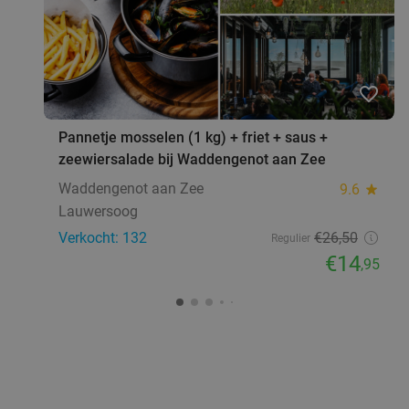
favorite_border
Pannetje mosselen (1 kg) + friet + saus +
zeewiersalade bij Waddengenot aan Zee
Waddengenot aan Zee
9.6
star
Lauwersoog
Verkocht: 132
€26
,50
Regulier
€14
,95