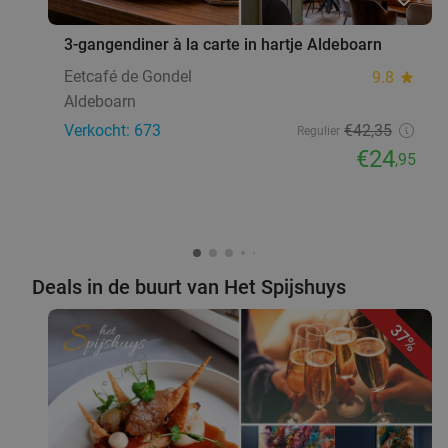
3-gangendiner à la carte in hartje Aldeboarn
Eetcafé de Gondel
9.8
star
Aldeboarn
Verkocht: 673
€42
,35
Regulier
€24
,95
Deals in de buurt van Het Spijshuys
37%