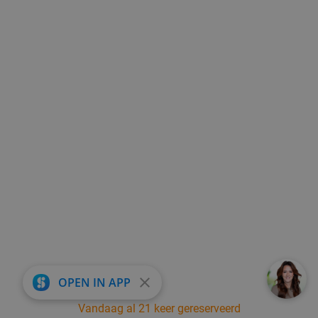
close
OPEN IN APP
Vandaag al 21 keer gereserveerd