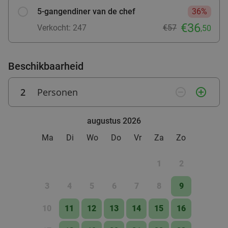
5-gangendiner van de chef
36%
food
€36
Verkocht: 247
€57
,50
Beschikbaarheid
2
Personen
remove_circle_outline
add_circle_outline
augustus 2026
Ma
Di
Wo
Do
Vr
Za
Zo
1
2
3
4
5
6
7
8
9
10
11
12
13
14
15
16