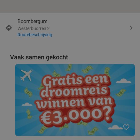
Boornbergum
Westerbuorren 2
Routebeschrijving
Vaak samen gekocht
favorite_border