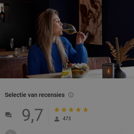
Selectie van recensies
info_outlined
9,7
473