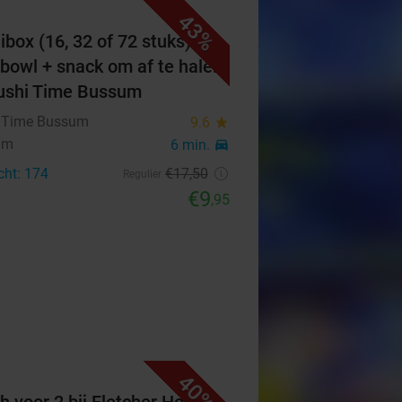
43%
ibox (16, 32 of 72 stuks) of
bowl + snack om af te halen
Sushi Time Bussum
 Time Bussum
9.6
star
um
6 min.
directions_car
cht: 174
€17
,50
Regulier
€9
,95
40%