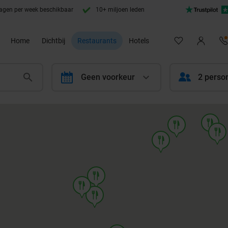
agen per week beschikbaar
10+ miljoen leden
Home
Dichtbij
Restaurants
Hotels
calendar
Geen voorkeur
2 perso
food
food
food
food
food
food
food