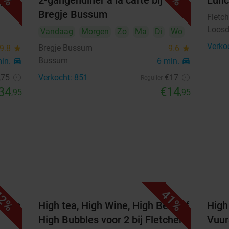
j
2-gangendiner à la carte bij
Lunc
Bregje Bussum
21
22
23
24
25
26
27
Fletch
Loosd
Vandaag
Morgen
Zo
Ma
Di
Wo
28
29
30
Verko
Bregje Bussum
9.8
star
9.6
star
Bussum
min.
directions_car
6 min.
directions_car
oktober 2026
,75
Verkocht: 851
€17
Regulier
Ma
Di
Wo
Do
Vr
Za
Zo
34
€14
,95
,95
1
2
3
4
5
6
7
8
9
10
11
12
13
14
15
16
17
18
19
20
21
22
23
24
25
2%
41%
26
27
28
29
30
31
otels
High tea, High Wine, High Beer of
High 
High Bubbles voor 2 bij Fletcher
Vuur
Meer weergeven