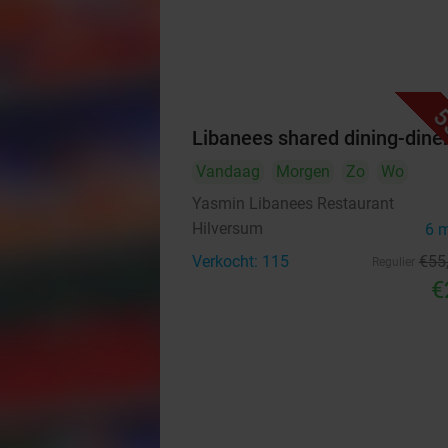
5
Libanees shared dining-dine
Vandaag
Morgen
Zo
Wo
Yasmin Libanees Restaurant
Hilversum
6 
Verkocht: 115
€55
Regulier
€