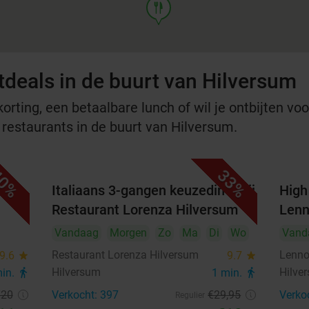
food
tdeals in de buurt van Hilversum
rting, een betaalbare lunch of wil je ontbijten voor
 restaurants in de buurt van Hilversum.
0%
33%
week
Italiaans 3-gangen keuzediner bij
High 
Restaurant Lorenza Hilversum
Lenn
Vandaag
Morgen
Zo
Ma
Di
Wo
Vand
Restaurant Lorenza Hilversum
Lenn
9.6
star
9.7
star
Hilversum
Hilve
min.
directions_walk
1 min.
directions_walk
€20
Verkocht: 397
€29
,95
Verko
Regulier