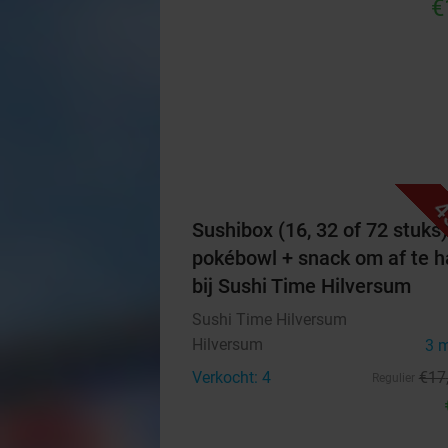
€
4
Sushibox (16, 32 of 72 stuks)
pokébowl + snack om af te h
bij Sushi Time Hilversum
Sushi Time Hilversum
Hilversum
3 
Verkocht: 4
€17
Regulier