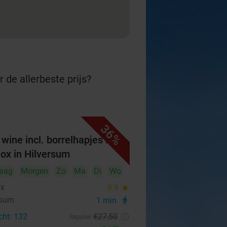
 de allerbeste prijs?
36%
wine incl. borrelhapjes bij
ox in Hilversum
aag
Morgen
Zo
Ma
Di
Wo
ox
9.9
star
rsum
1 min.
directions_walk
cht: 132
€27
,50
Regulier