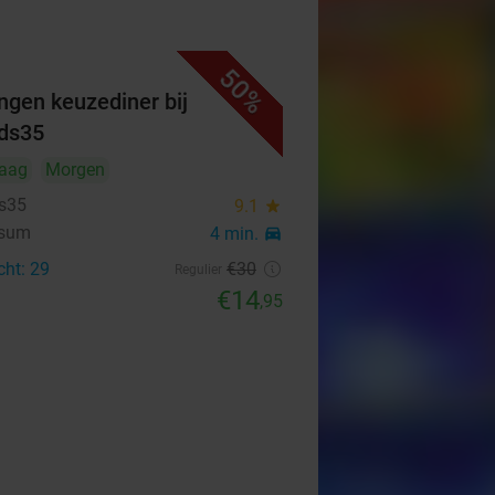
50%
ngen keuzediner bij
ds35
aag
Morgen
s35
9.1
star
rsum
4 min.
directions_car
cht: 29
€30
Regulier
€14
,95