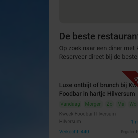
De beste restauran
Op zoek naar een diner met ko
Reserveer direct bij de beste
4
Luxe ontbijt of brunch bij K
Foodbar in hartje Hilversum
Vandaag
Morgen
Zo
Ma
Wo
Kweek Foodbar Hilversum
Hilversum
1 
Verkocht: 440
Regulier