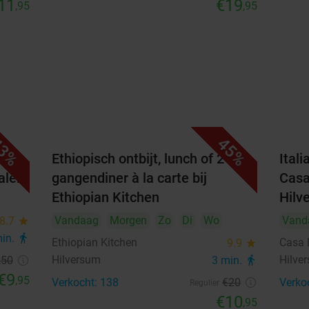
11
€19
,95
,95
3%
45%
 of
Ethiopisch ontbijt, lunch of 2-
Ital
alen
gangendiner à la carte bij
Casa
Ethiopian Kitchen
Hilv
Vandaag
Morgen
Zo
Di
Wo
Vand
8.7
star
min.
directions_walk
Ethiopian Kitchen
Casa 
9.9
star
Hilversum
Hilve
,50
3 min.
directions_walk
€9
,95
Verkocht: 138
€20
Verko
Regulier
€10
,95