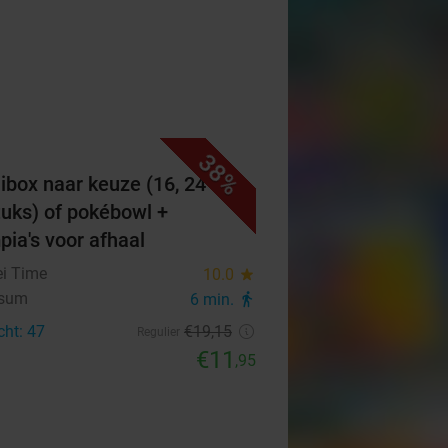
38%
ibox naar keuze (16, 24 of
tuks) of pokébowl +
pia's voor afhaal
i Time
10.0
star
rsum
6 min.
directions_walk
cht: 47
€19
,15
Regulier
€11
,95