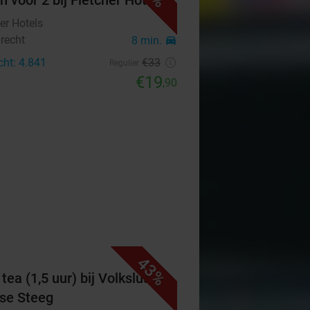
h voor 2 bij Fletcher Hotels
er Hotels
recht
8 min.
directions_car
cht: 4.841
€33
Regulier
€19
,90
43%
tea (1,5 uur) bij Volkslust de
se Steeg