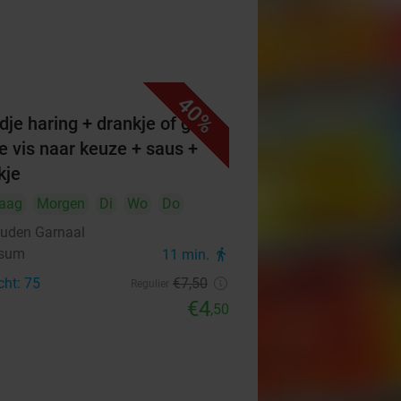
40%
dje haring + drankje of grote
ie vis naar keuze + saus +
kje
aag
Morgen
Di
Wo
Do
uden Garnaal
rsum
11 min.
directions_walk
cht: 75
€7
,50
Regulier
€4
,50