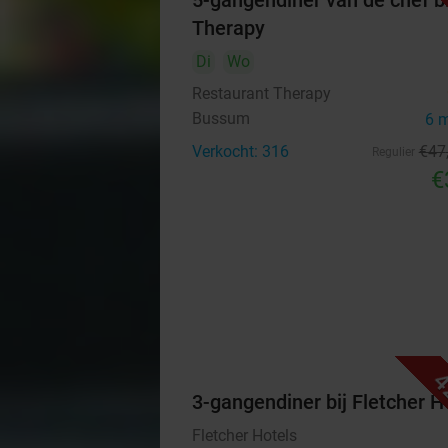
5-gangendiner van de chef bi
Therapy
Di
Wo
Restaurant Therapy
Bussum
6 
Verkocht: 316
€47
Regulier
€
4
3-gangendiner bij Fletcher H
Fletcher Hotels