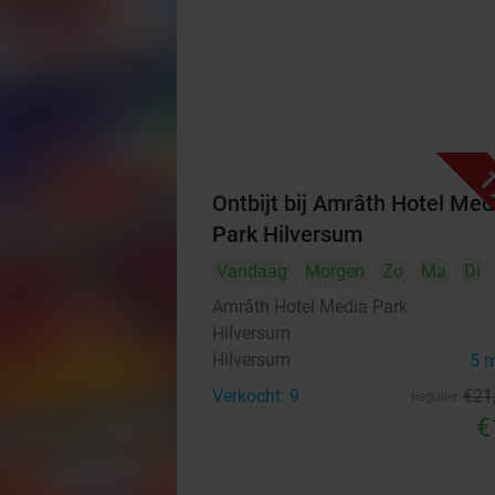
1
Ontbijt bij Amrâth Hotel Med
Park Hilversum
Vandaag
Morgen
Zo
Ma
Di
Amrâth Hotel Media Park
Hilversum
Hilversum
5 
Verkocht: 9
€21
Regulier
€