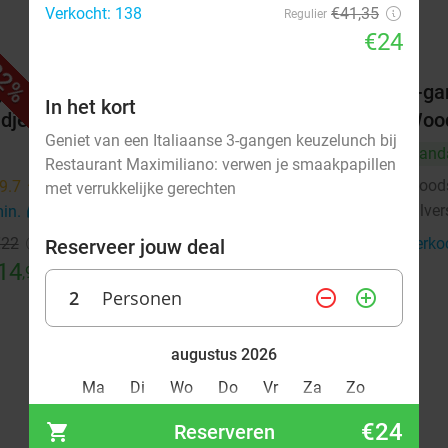
Verkocht: 138
€41,35
Regulier
€24
2%
36%
j
Wandelarrangement bij Woods35
2-ga
In het kort
dje
Woo
Morgen
Zo
Geniet van een Italiaanse 3-gangen keuzelunch bij
Vand
Woods35
9.1
star
Restaurant Maximiliano: verwen je smaakpapillen
Hilversum
4 min.
directions_car
Wood
9.7
star
met verrukkelijke gerechten
Hilve
min.
directions_car
Verkocht: 40
€22
,50
Regulier
€14
€22
Verko
Reserveer jouw deal
,50
14
,95
2
Personen
remove_circle_outline
add_circle_outline
augustus 2026
Ma
Di
Wo
Do
Vr
Za
Zo
€24
Reserveren
1
2