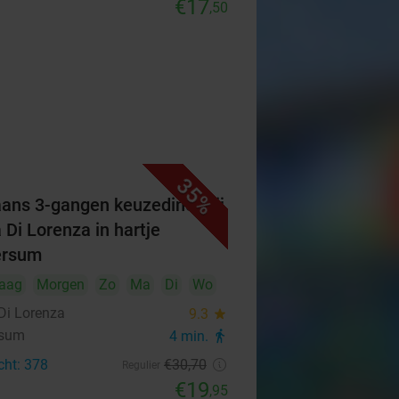
€17
,50
35%
iaans 3-gangen keuzediner bij
 Di Lorenza in hartje
ersum
aag
Morgen
Zo
Ma
Di
Wo
Di Lorenza
9.3
star
rsum
4 min.
directions_walk
cht: 378
€30
,70
Regulier
€19
,95