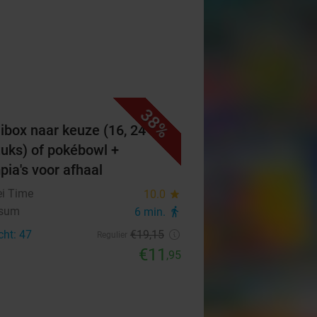
38%
ibox naar keuze (16, 24 of
tuks) of pokébowl +
pia's voor afhaal
i Time
10.0
star
rsum
6 min.
directions_walk
cht: 47
€19
,15
Regulier
€11
,95