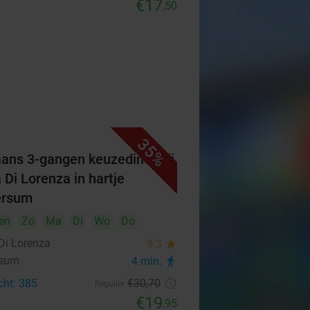
€17
,50
35%
iaans 3-gangen keuzediner bij
 Di Lorenza in hartje
ersum
en
Zo
Ma
Di
Wo
Do
Di Lorenza
9.3
star
rsum
4 min.
directions_walk
cht: 385
€30
,70
Regulier
€19
,95