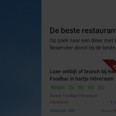
De beste restauran
Op zoek naar een diner met ko
Reserveer direct bij de beste
4
Luxe ontbijt of brunch bij K
Foodbar in hartje Hilversum
Morgen
Zo
Ma
Wo
Do
Kweek Foodbar Hilversum
Hilversum
1 
Verkocht: 440
Regulier