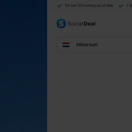
Tot wel 70% korting op uit eten
7 d
Hilversum