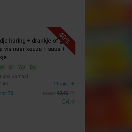
40%
dje haring + drankje of grote
ie vis naar keuze + saus +
kje
en
Di
Wo
Do
uden Garnaal
rsum
11 min.
directions_walk
cht: 78
€7
,50
Regulier
€4
,50