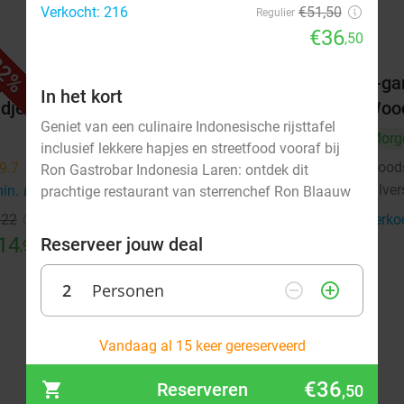
Verkocht: 216
€51,50
Regulier
€36
,50
2%
36%
j
Wandelarrangement bij Woods35
2-ga
In het kort
dje
Woo
Morgen
Zo
Geniet van een culinaire Indonesische rijsttafel
Morg
Woods35
9.1
star
inclusief lekkere hapjes en streetfood vooraf bij
Hilversum
4 min.
directions_car
Wood
9.7
star
Ron Gastrobar Indonesia Laren: ontdek dit
Hilve
min.
directions_car
prachtige restaurant van sterrenchef Ron Blaauw
Verkocht: 42
€22
,50
Regulier
€14
€22
Verko
,50
14
Reserveer jouw deal
,95
2
Personen
remove_circle_outline
add_circle_outline
augustus 2026
Vandaag al 15 keer gereserveerd
Ma
Di
Wo
Do
Vr
Za
Zo
€36
Reserveren
,50