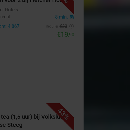
h voor 2 bij Fletcher Hotels
er Hotels
recht
8 min.
directions_car
cht: 4.867
€33
Regulier
€19
,90
43%
tea (1,5 uur) bij Volkslust de
se Steeg