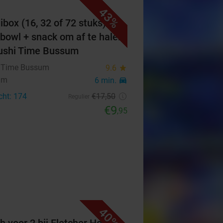
43%
ibox (16, 32 of 72 stuks) of
bowl + snack om af te halen
Sushi Time Bussum
 Time Bussum
9.6
star
um
6 min.
directions_car
cht: 174
€17
,50
Regulier
€9
,95
40%