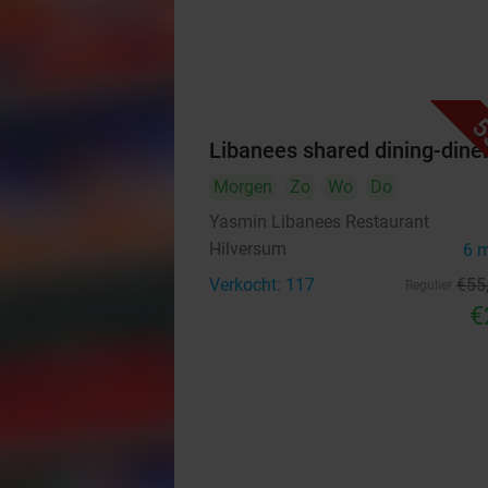
5
Libanees shared dining-dine
Morgen
Zo
Wo
Do
Yasmin Libanees Restaurant
Hilversum
6 
Verkocht: 117
€55
Regulier
€