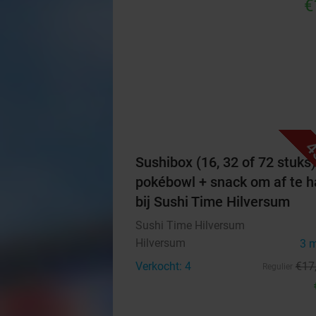
€
4
Sushibox (16, 32 of 72 stuks)
pokébowl + snack om af te h
bij Sushi Time Hilversum
Sushi Time Hilversum
Hilversum
3 
Verkocht: 4
€17
Regulier