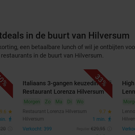
tdeals in de buurt van Hilversum
rting, een betaalbare lunch of wil je ontbijten voor
 restaurants in de buurt van Hilversum.
0%
33%
week
Italiaans 3-gangen keuzediner bij
High 
Restaurant Lorenza Hilversum
Lenn
Morgen
Zo
Ma
Di
Wo
Morg
Restaurant Lorenza Hilversum
Lenn
9.6
star
9.7
star
Hilversum
Hilve
min.
directions_walk
1 min.
directions_walk
€20
Verkocht: 399
€29
,95
Verko
Regulier