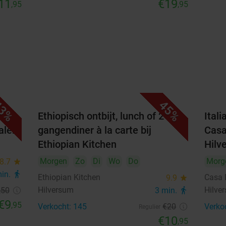
11
€19
,95
,95
3%
45%
 of
Ethiopisch ontbijt, lunch of 2-
Ital
alen
gangendiner à la carte bij
Casa
Ethiopian Kitchen
Hilv
Morgen
Zo
Di
Wo
Do
Morg
8.7
star
min.
directions_walk
Ethiopian Kitchen
Casa 
9.9
star
Hilversum
Hilve
,50
3 min.
directions_walk
€9
,95
Verkocht: 145
€20
Verko
Regulier
€10
,95