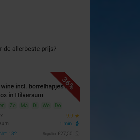
 de allerbeste prijs?
36%
wine incl. borrelhapjes bij
ox in Hilversum
en
Zo
Ma
Di
Wo
Do
ox
9.9
star
rsum
1 min.
directions_walk
cht: 132
€27
,50
Regulier