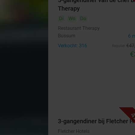
5-gangendiner van de chef bi
Therapy
Di
Wo
Do
Restaurant Therapy
Bussum
6 
Verkocht: 316
€47
Regulier
€
4
3-gangendiner bij Fletcher H
Fletcher Hotels