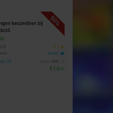
50%
ngen keuzediner bij
ds35
en
s35
9.1
star
rsum
4 min.
directions_car
cht: 29
€30
Regulier
€14
,95