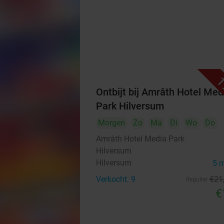
1
Ontbijt bij Amrâth Hotel Med
Park Hilversum
Morgen
Zo
Ma
Di
Wo
Do
Amrâth Hotel Media Park
Hilversum
Hilversum
5 
Verkocht: 9
€21
Regulier
€