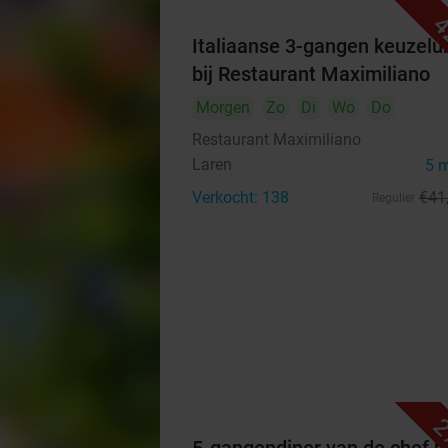
4
Italiaanse 3-gangen keuzelu
bij Restaurant Maximiliano
Morgen
Zo
Di
Wo
Do
Restaurant Maximiliano
Laren
5 
Verkocht: 138
€41
Regulier
2