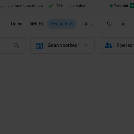
agen per week beschikbaar
10+ miljoen leden
Home
Dichtbij
Restaurants
Hotels
calendar
Geen voorkeur
2 perso