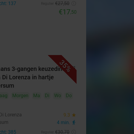
cht: 137
€27
,50
Regulier
€17
,50
35%
iaans 3-gangen keuzediner bij
 Di Lorenza in hartje
ersum
aag
Morgen
Ma
Di
Wo
Do
Di Lorenza
9.3
star
rsum
4 min.
directions_walk
cht: 385
€30
,70
Regulier