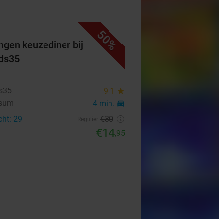
50%
ngen keuzediner bij
ds35
s35
9.1
star
rsum
4 min.
directions_car
cht: 29
€30
Regulier
€14
,95