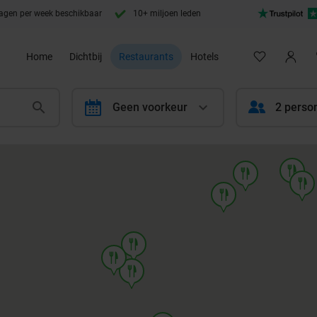
agen per week beschikbaar
10+ miljoen leden
Home
Dichtbij
Restaurants
Hotels
calendar
Geen voorkeur
2 perso
food
food
food
food
food
food
food