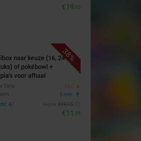
€19
,95
38%
ibox naar keuze (16, 24 of
tuks) of pokébowl +
pia's voor afhaal
i Time
10.0
star
rsum
6 min.
directions_walk
cht: 47
€19
,15
Regulier
€11
,95