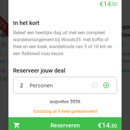
€14
,50
2%
36%
In het kort
j
Wandelarrangement bij Woods35
2-ga
Beleef een heerlijke dag uit met een compleet
dje
Woo
Vandaag
Morgen
wandelarrangement bij Woods35: met koffie of
Vr
Vr
Woods35
9.1
star
thee en een koek, wandelroute van 5 of 10 km en
Hilversum
4 min.
directions_car
een flatbread naar keuze
Wood
9.7
star
Hilve
min.
directions_car
Verkocht: 44
€22
,50
Regulier
€14
Reserveer jouw deal
€22
Verko
,50
14
,95
2
Personen
remove_circle_outline
add_circle_outline
augustus 2026
Ma
Vandaag al 9 keer gereserveerd
Di
Wo
Do
Vr
Za
Zo
€14
Reserveren
,50
1
2