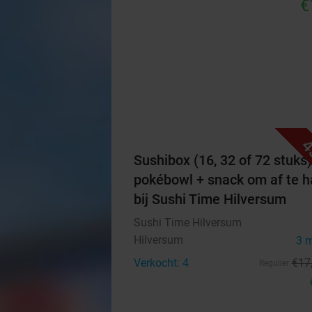
€
4
Sushibox (16, 32 of 72 stuks)
pokébowl + snack om af te h
bij Sushi Time Hilversum
Sushi Time Hilversum
Hilversum
3 
Verkocht: 4
€17
Regulier