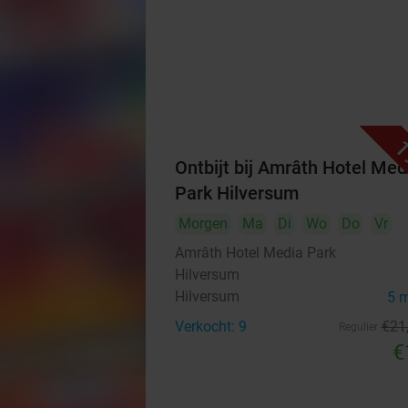
1
Ontbijt bij Amrâth Hotel Med
Park Hilversum
Morgen
Ma
Di
Wo
Do
Vr
Amrâth Hotel Media Park
Hilversum
Hilversum
5 
Verkocht: 9
€21
Regulier
€