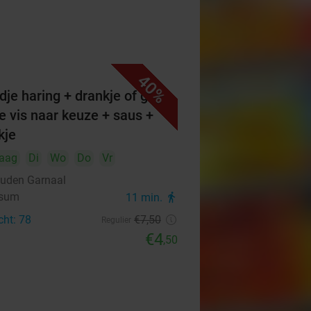
40%
dje haring + drankje of grote
ie vis naar keuze + saus +
kje
aag
Di
Wo
Do
Vr
uden Garnaal
rsum
11 min.
directions_walk
cht: 78
€7
,50
Regulier
€4
,50