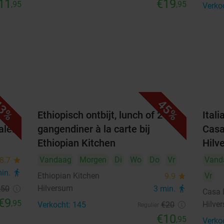
11
€19
,95
,95
Verko
3%
45%
 of
Ethiopisch ontbijt, lunch of 2-
Ital
alen
gangendiner à la carte bij
Casa
Ethiopian Kitchen
Hilv
Vandaag
Morgen
Di
Wo
Do
Vr
Vand
8.7
star
min.
directions_walk
Ethiopian Kitchen
Vr
9.9
star
Hilversum
,50
3 min.
directions_walk
Casa 
€9
,95
Hilve
Verkocht: 145
€20
Regulier
€10
,95
Verko