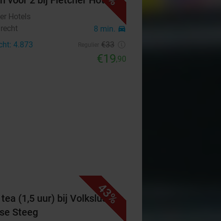
h voor 2 bij Fletcher Hotels
er Hotels
recht
8 min.
directions_car
cht: 4.873
€33
Regulier
€19
,90
43%
tea (1,5 uur) bij Volkslust de
se Steeg