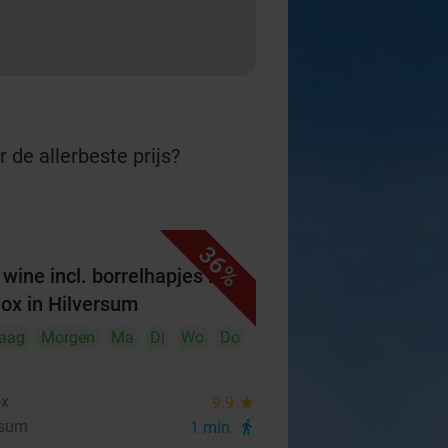
 de allerbeste prijs?
36%
wine incl. borrelhapjes bij
ox in Hilversum
aag
Morgen
Ma
Di
Wo
Do
ox
9.9
star
rsum
1 min.
directions_walk