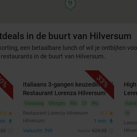
food
tdeals in de buurt van Hilversum
rting, een betaalbare lunch of wil je ontbijten voor
 restaurants in de buurt van Hilversum.
0%
33%
week
Italiaans 3-gangen keuzediner bij
High 
Restaurant Lorenza Hilversum
Lenn
Vandaag
Morgen
Ma
Di
Wo
Vand
Restaurant Lorenza Hilversum
Vr
9.6
star
9.7
star
Hilversum
min.
directions_walk
1 min.
directions_walk
Lenn
Hilve
€20
Verkocht: 399
€29
,95
Regulier