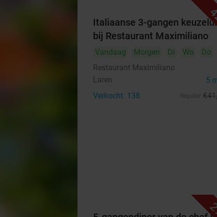
4
Italiaanse 3-gangen keuzelu
bij Restaurant Maximiliano
Vandaag
Morgen
Di
Wo
Do
Restaurant Maximiliano
Laren
5 
Verkocht: 138
€41
Regulier
2