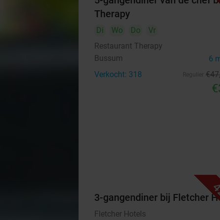
5-gangendiner van de chef bi
Therapy
Di
Wo
Do
Vr
Restaurant Therapy
Bussum
6 
Verkocht: 318
€47
Regulier
€
4
3-gangendiner bij Fletcher H
Fletcher Hotels