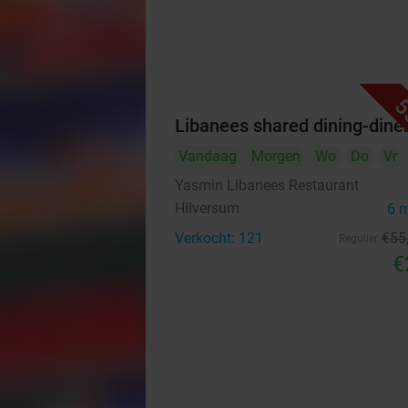
5
Libanees shared dining-dine
Vandaag
Morgen
Wo
Do
Vr
Yasmin Libanees Restaurant
Hilversum
6 
Verkocht: 121
€55
Regulier
€