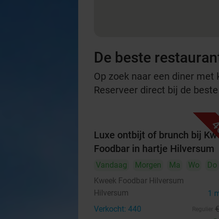
De beste restauran
Op zoek naar een diner met ko
Reserveer direct bij de beste
4
Luxe ontbijt of brunch bij K
Foodbar in hartje Hilversum
Vandaag
Morgen
Ma
Wo
Do
Kweek Foodbar Hilversum
Hilversum
1 
Verkocht: 440
Regulier