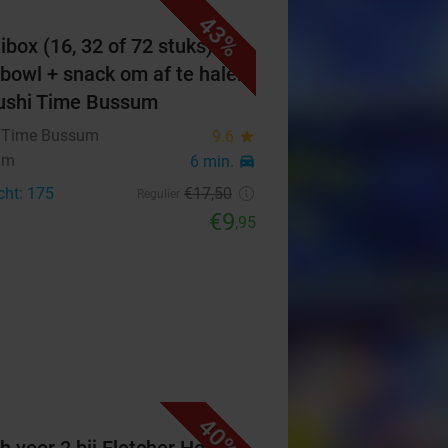
43%
ibox (16, 32 of 72 stuks) of
bowl + snack om af te halen
Sushi Time Bussum
 Time Bussum
9.6
star
um
6 min.
directions_car
cht: 175
€17
,50
Regulier
€9
,95
40%