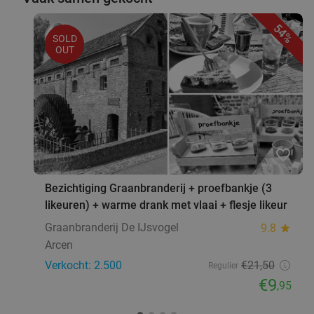
54%
SOLD
OUT
favorite_border
Bezichtiging Graanbranderij + proefbankje (3
likeuren) + warme drank met vlaai + flesje likeur
Graanbranderij De IJsvogel
9.8
star
Arcen
Verkocht: 2.500
€21
,50
Regulier
€9
,95