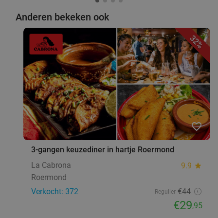
Anderen bekeken ook
32%
favorite_border
3-gangen keuzediner in hartje Roermond
La Cabrona
9.9
star
Roermond
Verkocht: 372
€44
Regulier
€29
,95