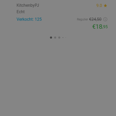
KitchenbyPJ
9.0
star
Echt
Verkocht: 125
€24
,50
Regulier
€18
,95