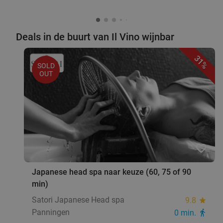
Deals in de buurt van Il Vino wijnbar
31%
SOLD
OUT
favorite_border
Japanese head spa naar keuze (60, 75 of 90
min)
Satori Japanese Head spa
9.8
star
Panningen
0 min.
directions_walk