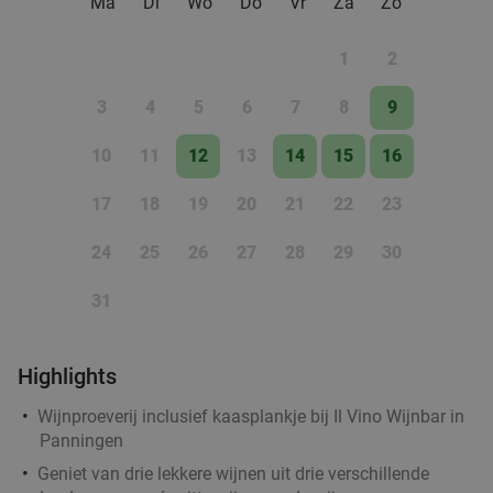
Ma
Di
Wo
Do
Vr
Za
Zo
1
2
3
4
5
6
7
8
9
10
11
12
13
14
15
16
17
18
19
20
21
22
23
24
25
26
27
28
29
30
31
Highlights
Wijnproeverij inclusief kaasplankje bij Il Vino Wijnbar in
Panningen
Geniet van drie lekkere wijnen uit drie verschillende