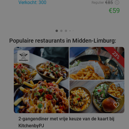
Verkocht: 300
€85
Regulier
€59
Populaire restaurants in Midden-Limburg:
23%
favorite_border
2-gangendiner met vrije keuze van de kaart bij
KitchenbyPJ