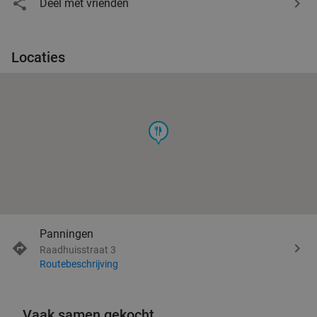
Deel met vrienden
Locaties
food
Panningen
Raadhuisstraat 3
Routebeschrijving
Vaak samen gekocht