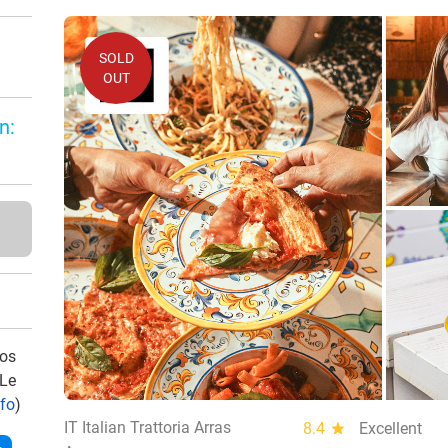
SOLD
OUT
n:
vos
 Le
nfo
)
IT Italian Trattoria Arras
8.4
star
Excellent