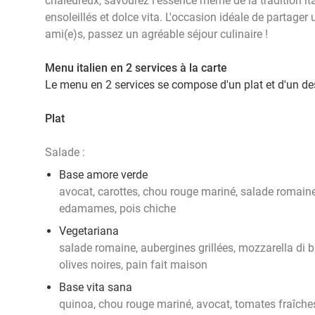
chaleureux, savourez l’essence même de la tradition it
ensoleillés et dolce vita. L'occasion idéale de partage
ami(e)s, passez un agréable séjour culinaire !
Menu italien en 2 services à la carte
Le menu en 2 services se compose d'un plat et d'un de
Plat
Salade :
Base amore verde
avocat, carottes, chou rouge mariné, salade romaine
edamames, pois chiche
Vegetariana
salade romaine, aubergines grillées, mozzarella di b
olives noires, pain fait maison
Base vita sana
quinoa, chou rouge mariné, avocat, tomates fraîche