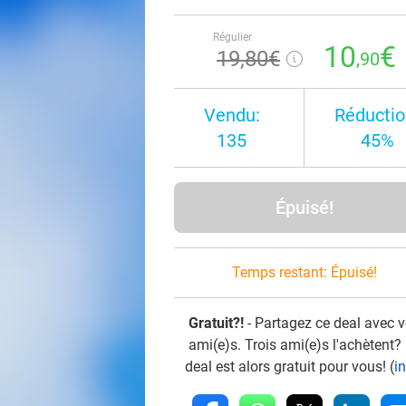
Régulier
10
€
19
,80
€
,90
Vendu:
Réductio
135
45%
Épuisé!
Temps restant:
Épuisé!
Gratuit?!
- Partagez ce deal avec 
ami(e)s. Trois ami(e)s l'achètent?
deal est alors gratuit pour vous! (
i