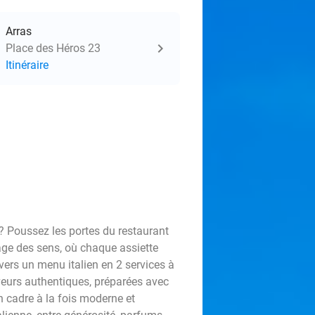
Arras
Place des Héros 23
Itinéraire
 ? Poussez les portes du restaurant
yage des sens, où chaque assiette
vers un menu italien en 2 services à
aveurs authentiques, préparées avec
n cadre à la fois moderne et