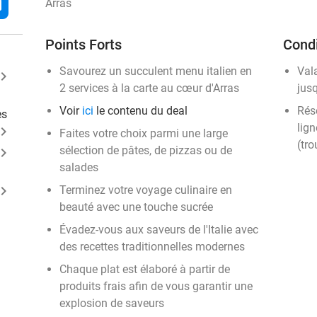
l
Arras
Points Forts
Condi
Savourez un succulent menu italien en
Val
ard_arrow_right
2 services à la carte au cœur d'Arras
jus
Voir
ici
le contenu du deal
Rése
es
lign
ard_arrow_right
Faites votre choix parmi une large
(tro
sélection de pâtes, de pizzas ou de
ard_arrow_right
salades
ard_arrow_right
Terminez votre voyage culinaire en
beauté avec une touche sucrée
Évadez-vous aux saveurs de l'Italie avec
des recettes traditionnelles modernes
Chaque plat est élaboré à partir de
produits frais afin de vous garantir une
explosion de saveurs