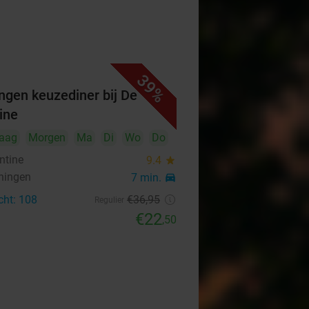
39%
ngen keuzediner bij De
ine
aag
Morgen
Ma
Di
Wo
Do
ntine
9.4
star
ningen
7 min.
directions_car
cht: 108
€36
,95
Regulier
€22
,50