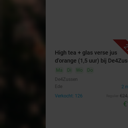
2
High tea + glas verse jus
d’orange (1,5 uur) bij De4Zu
Ma
Di
Wo
Do
De4Zussen
Ede
2 
Verkocht: 126
€24
Regulier
€