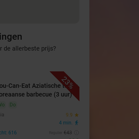
ningen
 de allerbeste prijs?
23%
You-Can-Eat Aziatische tapas
oreaanse barbecue (3 uur)
Wo
Do
ia
9.9
star
4 min.
directions_walk
cht: 616
€43
Regulier