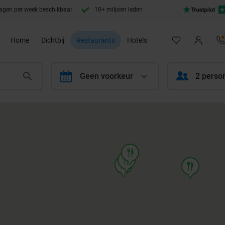
agen per week beschikbaar
10+ miljoen leden
Home
Dichtbij
Restaurants
Hotels
calendar
Geen voorkeur
2 perso
food
food
food
food