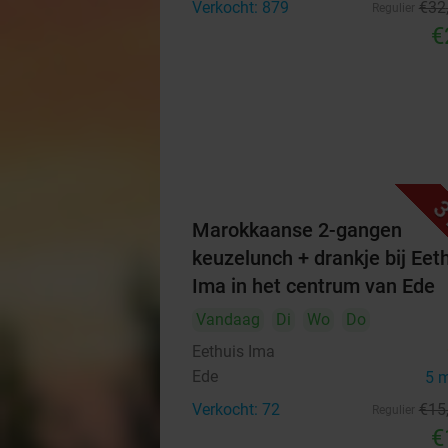
Verkocht: 879
€32
Regulier
€
3
Marokkaanse 2-gangen
keuzelunch + drankje bij Eet
Ima in het centrum van Ede
Vandaag
Di
Wo
Do
Eethuis Ima
Ede
5 
Verkocht: 72
€15
Regulier
€