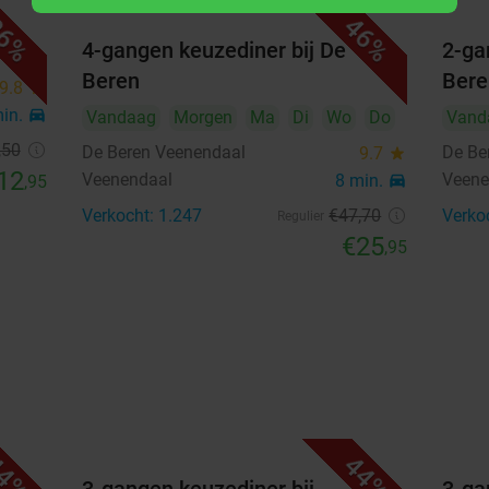
3
4
5
6
7
8
9
6%
46%
ch
4-gangen keuzediner bij De
2-ga
10
11
12
13
14
15
16
Beren
Bere
9.8
star
17
18
19
20
21
22
23
min.
directions_car
Vandaag
Morgen
Ma
Di
Wo
Do
Vand
,50
24
25
26
27
28
29
30
De Beren Veenendaal
De Be
9.7
star
12
Veenendaal
Veene
8 min.
directions_car
,95
31
Verkocht: 1.247
€47
,70
Verko
Regulier
€25
,95
september 2026
Ma
Di
Wo
Do
Vr
Za
Zo
1
2
3
4
5
6
7
8
9
10
11
12
13
14
15
16
17
18
19
20
4%
44%