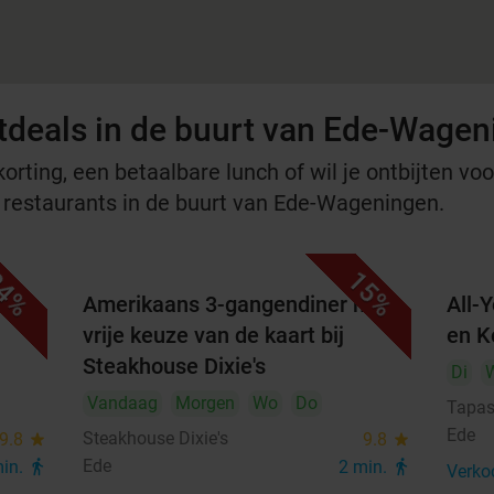
tdeals in de buurt van Ede-Wage
rting, een betaalbare lunch of wil je ontbijten voor
e restaurants in de buurt van Ede-Wageningen.
4%
15%
met
Amerikaans 3-gangendiner met
All-
vrije keuze van de kaart bij
en K
Steakhouse Dixie's
Di
Vandaag
Morgen
Wo
Do
Tapas
Ede
Steakhouse Dixie's
9.8
star
9.8
star
Ede
min.
directions_walk
2 min.
directions_walk
Verko