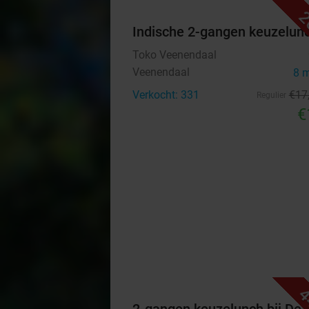
2
Indische 2-gangen keuzelun
Toko Veenendaal
Veenendaal
8 
Verkocht: 331
€17
Regulier
€
4