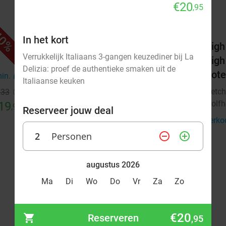
€20
,95
0%
42%
In het kort
els
3-gangendiner bij Fletcher Hotels
High
Verrukkelijk Italiaans 3-gangen keuzediner bij La
High
Fletcher Hotels
Delizia: proef de authentieke smaken uit de
Hote
Wolfheze
min.
directions_car
8 min.
directions_car
Italiaanse keuken
Fletch
€33
Verkocht: 13.669
€39
Regulier
Wolfh
19
€22
,90
,50
Reserveer jouw deal
Verko
2
Personen
remove_circle_outline
add_circle_outline
augustus 2026
Ma
Di
Wo
Do
Vr
Za
Zo
1
2
€20
Reserveren
,95