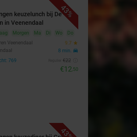
43%
ngen keuzelunch bij De
n in Veenendaal
aag
Morgen
Ma
Di
Wo
Do
ren Veenendaal
9.7
star
ndaal
8 min.
directions_car
cht: 769
€22
Regulier
€12
,50
43%