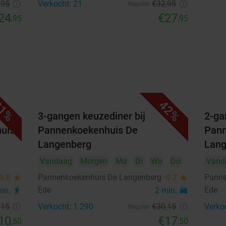
,95
Verkocht: 21
€32
,95
Regulier
24
€27
,95
,95
1%
42%
3-gangen keuzediner bij
2-ga
huis
Pannenkoekenhuis De
Pann
Langenberg
Lang
Vandaag
Morgen
Ma
Di
Wo
Do
Vand
Pannenkoekenhuis De Langenberg
Panne
9.8
star
9.7
star
Ede
Ede
min.
directions_walk
2 min.
directions_car
,15
Verkocht: 1.290
€30
,15
Verko
Regulier
10
€17
,50
,50