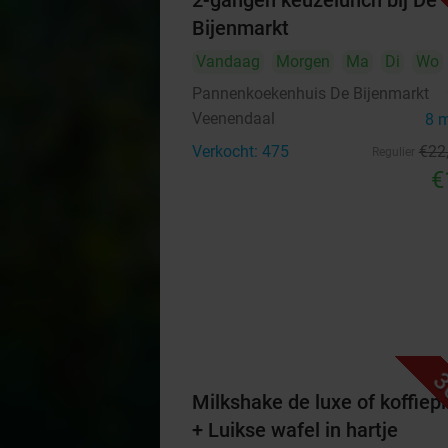
2-gangen keuzelunch bij De
Bijenmarkt
Vandaag
Morgen
Ma
Di
Wo
Pannenkoekenhuis De Bijenmarkt
Veenendaal
8 
Verkocht: 475
€22
Regulier
€
3
Milkshake de luxe of koffiep
+ Luikse wafel in hartje