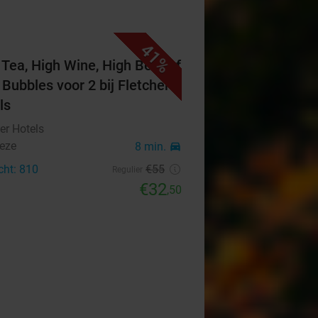
41%
 Tea, High Wine, High Beer of
 Bubbles voor 2 bij Fletcher
ls
er Hotels
eze
8 min.
directions_car
cht: 810
€55
Regulier
€32
,50