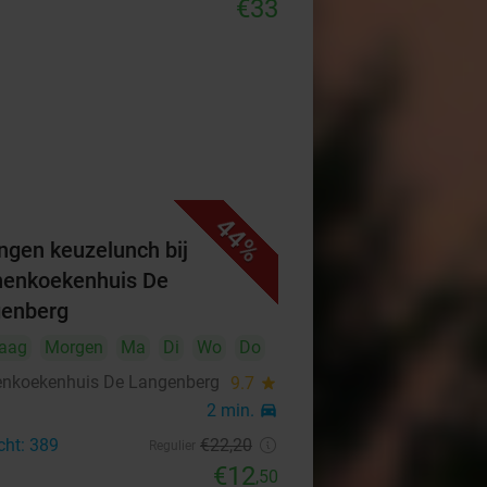
€33
44%
ngen keuzelunch bij
enkoekenhuis De
enberg
aag
Morgen
Ma
Di
Wo
Do
nkoekenhuis De Langenberg
9.7
star
2 min.
directions_car
cht: 389
€22
,20
Regulier
€12
,50