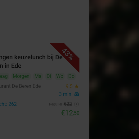
43%
ngen keuzelunch bij De
n in Ede
aag
Morgen
Ma
Di
Wo
Do
urant De Beren Ede
9.5
star
3 min.
directions_car
cht: 262
€22
Regulier
€12
,50