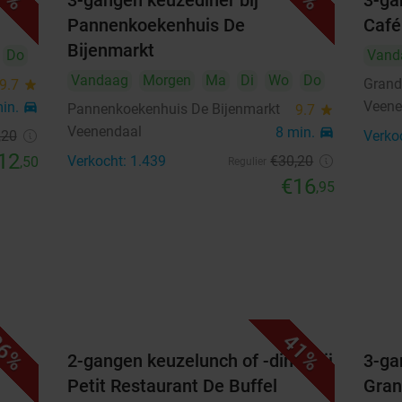
3-gangen keuzediner bij
3-ga
21
22
23
24
25
26
27
Pannenkoekenhuis De
Café
28
29
30
Bijenmarkt
Do
Vand
Vandaag
Morgen
Ma
Di
Wo
Do
Grand
9.7
star
oktober 2026
Veene
min.
directions_car
Pannenkoekenhuis De Bijenmarkt
9.7
star
Ma
Di
Wo
Do
Vr
Za
Zo
Veenendaal
8 min.
directions_car
,20
Verko
12
1
2
3
4
Verkocht: 1.439
€30
,20
,50
Regulier
€16
,95
5
6
7
8
9
10
11
12
13
14
15
16
17
18
19
20
21
22
23
24
25
26
27
28
29
30
31
6%
41%
laat
2-gangen keuzelunch of -diner bij
3-ga
Highlights
Petit Restaurant De Buffel
Gran