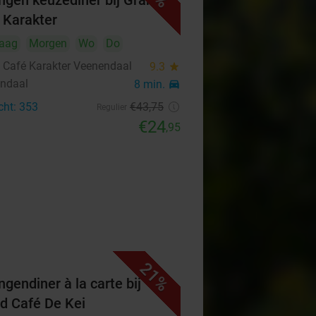
ngen keuzediner bij Grand
 Karakter
aag
Morgen
Wo
Do
 Café Karakter Veenendaal
9.3
star
ndaal
8 min.
directions_car
cht: 353
€43
,75
Regulier
€24
,95
21%
ngendiner à la carte bij
d Café De Kei