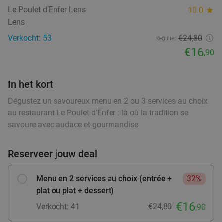
Le Poulet d'Enfer Lens
10.0
star
Menu en 2 ou 3 services à la carte à Arras
34%
Lens
Vandaag
Morgen
Za
Zo
Di
Wo
food
food
food
food
Verkocht: 53
€24,80
Regulier
Queen Africa
€16
,90
Arras
1 min.
directions_walk
Verkocht: 18
€25
,50
Regulier
In het kort
€16
,90
Dégustez un savoureux menu en 2 ou 3 services au choix
au restaurant Le Poulet d’Enfer : là où la tradition se
savoure avec audace et gourmandise
Menu en 2 ou 3 services au choix à Lens
32%
Vandaag
Morgen
Zo
Di
Wo
Reserveer jouw deal
Le Poulet d'Enfer Lens
10.0
star
Lens
18 min.
directions_car
Menu en 2 services au choix (entrée +
32%
Verkocht: 53
€24
,80
Regulier
plat ou plat + dessert)
€16
,90
€16
Verkocht: 41
€24,80
,90