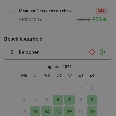
Menu en 3 services au choix
34%
€21
Verkocht: 12
€33,40
,90
Beschikbaarheid
2
Personen
remove_circle_outline
add_circle_outline
augustus 2026
Ma
Di
Wo
Do
Vr
Za
Zo
1
2
3
4
5
6
7
8
9
10
11
12
13
14
15
16