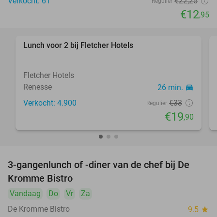
Verkocht: 61
€22
,25
Regulier
€12
,95
Lunch voor 2 bij Fletcher Hotels
40%
Fletcher Hotels
Renesse
26 min.
directions_car
Verkocht: 4.900
€33
Regulier
€19
,90
3-gangenlunch of -diner van de chef bij De
20%
Kromme Bistro
Vandaag
Do
Vr
Za
De Kromme Bistro
9.5
star