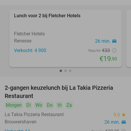
Lunch voor 2 bij Fletcher Hotels
40%
Fletcher Hotels
Renesse
26 min.
directions_car
Verkocht: 4.900
€33
Regulier
€19
,90
2-gangen keuzelunch bij La Takia Pizzeria
42%
Restaurant
Morgen
Di
Wo
Do
Vr
Za
La Takia Pizzeria Restaurant
9.0
star
Brouwershaven
26 min.
directions_car