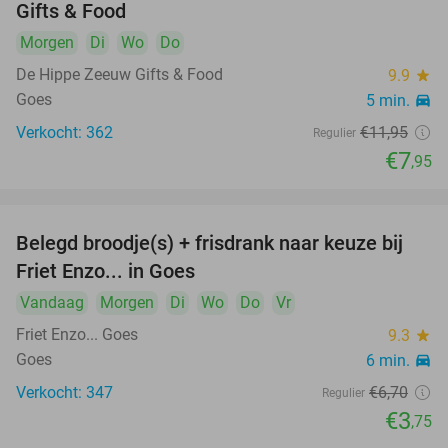
Gifts & Food
Morgen
Di
Wo
Do
De Hippe Zeeuw Gifts & Food
9.9
star
Goes
5 min.
directions_car
Verkocht: 362
€11
,95
Regulier
€7
,95
Belegd broodje(s) + frisdrank naar keuze bij
44%
Friet Enzo... in Goes
Vandaag
Morgen
Di
Wo
Do
Vr
Friet Enzo... Goes
9.3
star
Goes
6 min.
directions_car
Verkocht: 347
€6
,70
Regulier
€3
,75