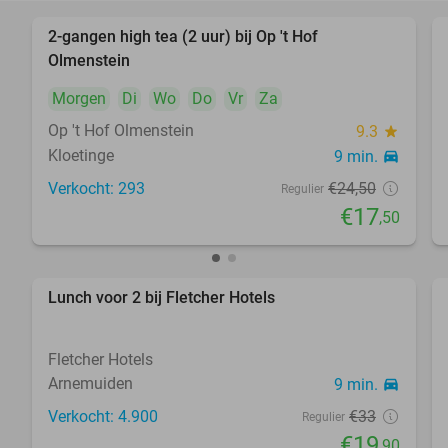
2-gangen high tea (2 uur) bij Op 't Hof
29%
Olmenstein
Morgen
Di
Wo
Do
Vr
Za
Op 't Hof Olmenstein
9.3
star
Kloetinge
9 min.
directions_car
Verkocht: 293
€24
,50
Regulier
€17
,50
Lunch voor 2 bij Fletcher Hotels
40%
Fletcher Hotels
Arnemuiden
9 min.
directions_car
Verkocht: 4.900
€33
Regulier
€19
,90