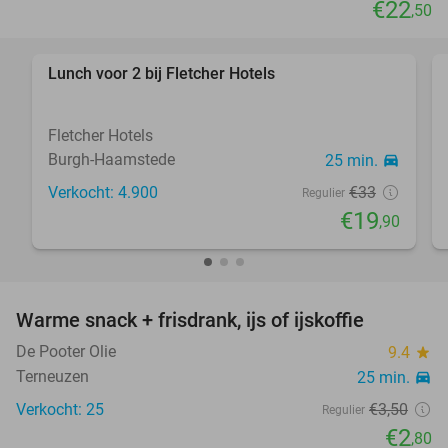
€22
,50
Lunch voor 2 bij Fletcher Hotels
40%
Fletcher Hotels
Burgh-Haamstede
25 min.
directions_car
Verkocht: 4.900
€33
Regulier
€19
,90
Warme snack + frisdrank, ijs of ijskoffie
20%
De Pooter Olie
9.4
star
Terneuzen
25 min.
directions_car
Verkocht: 25
€3
,50
Regulier
€2
,80