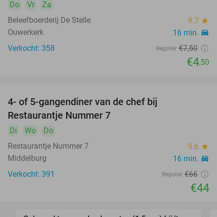
Do
Vr
Za
Beleefboerderij De Stelle
9.7
star
Ouwerkerk
16 min.
directions_car
Verkocht: 358
€7
,50
Regulier
€4
,50
4- of 5-gangendiner van de chef bij
33%
Restaurantje Nummer 7
Di
Wo
Do
Restaurantje Nummer 7
9.6
star
Middelburg
16 min.
directions_car
Verkocht: 391
€66
Regulier
€44