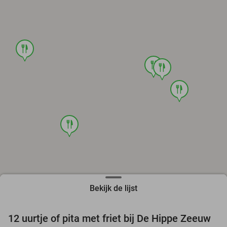
food
food
food
food
food
Bekijk de lijst
12 uurtje of pita met friet bij De Hippe Zeeuw
33%