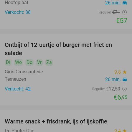
Hoofdplaat
26 min.
directions_car
Verkocht: 88
€71
Regulier
€57
Ontbijt of 12-uurtje of burger met friet en
44%
salade
Di
Wo
Do
Vr
Za
Gio's Croissanterie
9.8
star
Terneuzen
26 min.
directions_car
Verkocht: 42
€12
,50
Regulier
€6
,95
Warme snack + frisdrank, ijs of ijskoffie
20%
De Pooter Olie
9.4
star