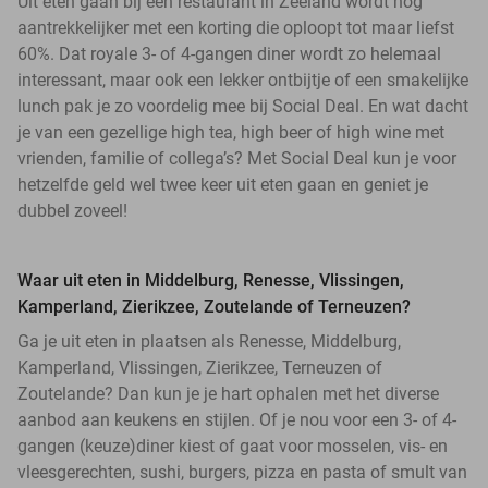
Uit eten gaan bij een restaurant in Zeeland wordt nog
aantrekkelijker met een korting die oploopt tot maar liefst
60%. Dat royale 3- of 4-gangen diner wordt zo helemaal
interessant, maar ook een lekker ontbijtje of een smakelijke
lunch pak je zo voordelig mee bij Social Deal. En wat dacht
je van een gezellige high tea, high beer of high wine met
vrienden, familie of collega’s? Met Social Deal kun je voor
hetzelfde geld wel twee keer uit eten gaan en geniet je
dubbel zoveel!
Waar uit eten in Middelburg, Renesse, Vlissingen,
Kamperland, Zierikzee, Zoutelande of Terneuzen?
Ga je uit eten in plaatsen als Renesse, Middelburg,
Kamperland, Vlissingen, Zierikzee, Terneuzen of
Zoutelande? Dan kun je je hart ophalen met het diverse
aanbod aan keukens en stijlen. Of je nou voor een 3- of 4-
gangen (keuze)diner kiest of gaat voor mosselen, vis- en
vleesgerechten, sushi, burgers, pizza en pasta of smult van