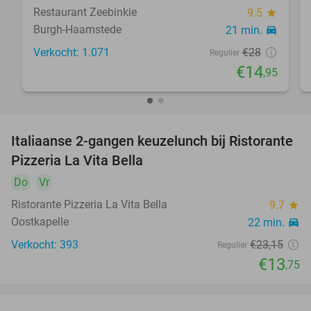
Restaurant Zeebinkie
9.5
star
Burgh-Haamstede
21 min.
directions_car
Verkocht: 1.071
€28
Regulier
€14
,95
Italiaanse 2-gangen keuzelunch bij Ristorante
41%
Pizzeria La Vita Bella
Do
Vr
Ristorante Pizzeria La Vita Bella
9.7
star
Oostkapelle
22 min.
directions_car
Verkocht: 393
€23
,15
Regulier
€13
,75