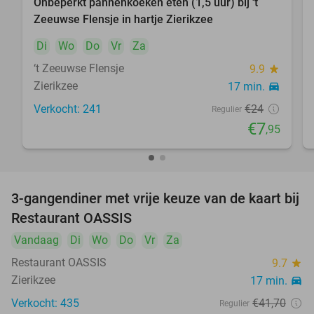
Onbeperkt pannenkoeken eten (1,5 uur) bij 't
67%
Zeeuwse Flensje in hartje Zierikzee
Di
Wo
Do
Vr
Za
‘t Zeeuwse Flensje
9.9
star
Zierikzee
17 min.
directions_car
Verkocht: 241
€24
Regulier
€7
,95
3-gangendiner met vrije keuze van de kaart bij
43%
Restaurant OASSIS
Vandaag
Di
Wo
Do
Vr
Za
Restaurant OASSIS
9.7
star
Zierikzee
17 min.
directions_car
Verkocht: 435
€41
,70
Regulier