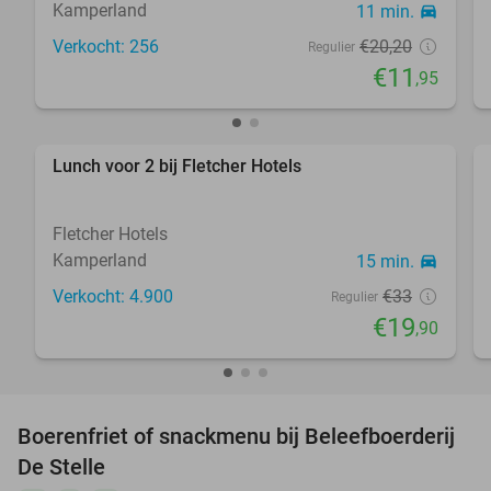
Kamperland
11 min.
directions_car
Verkocht: 256
€20
,20
Regulier
€11
,95
Lunch voor 2 bij Fletcher Hotels
40%
Fletcher Hotels
Kamperland
15 min.
directions_car
Verkocht: 4.900
€33
Regulier
€19
,90
Boerenfriet of snackmenu bij Beleefboerderij
40%
De Stelle