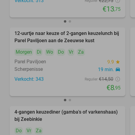
Verkocht: 513
€22
,75
Regulier
€13
,75
12-uurtje naar keuze of 2-gangen keuzelunch bij
38%
Parel Paviljoen aan de Zeeuwse kust
Morgen
Di
Wo
Do
Vr
Za
Parel Paviljoen
9.9
star
Scherpenisse
19 min.
directions_car
Verkocht: 343
€14
,50
Regulier
€8
,95
4-gangen keuzediner (gamba's of varkenshaas)
47%
bij Zeebinkie
Do
Vr
Za