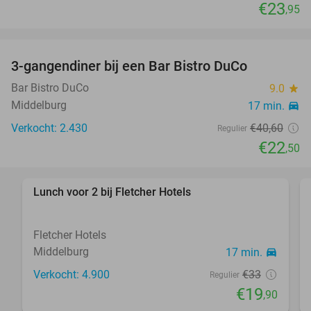
€23
,95
3-gangendiner bij een Bar Bistro DuCo
45%
Bar Bistro DuCo
9.0
star
Middelburg
17 min.
directions_car
Verkocht: 2.430
€40
,60
Regulier
€22
,50
Lunch voor 2 bij Fletcher Hotels
40%
Fletcher Hotels
Middelburg
17 min.
directions_car
Verkocht: 4.900
€33
Regulier
€19
,90