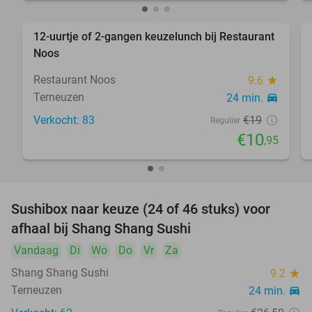
12-uurtje of 2-gangen keuzelunch bij Restaurant
42%
Noos
Restaurant Noos
9.6
star
Terneuzen
24 min.
directions_car
Verkocht: 83
€19
Regulier
€10
,95
Sushibox naar keuze (24 of 46 stuks) voor
44%
afhaal bij Shang Shang Sushi
Vandaag
Di
Wo
Do
Vr
Za
Shang Shang Sushi
9.2
star
Terneuzen
24 min.
directions_car