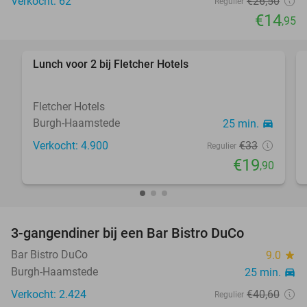
Verkocht: 62
€26
,50
Regulier
€14
,95
Lunch voor 2 bij Fletcher Hotels
40%
Fletcher Hotels
Burgh-Haamstede
25 min.
directions_car
Verkocht: 4.900
€33
Regulier
€19
,90
3-gangendiner bij een Bar Bistro DuCo
45%
Bar Bistro DuCo
9.0
star
Burgh-Haamstede
25 min.
directions_car
Verkocht: 2.424
€40
,60
Regulier