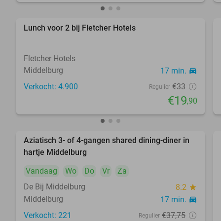
Lunch voor 2 bij Fletcher Hotels
40%
Fletcher Hotels
Middelburg
17 min.
directions_car
Verkocht: 4.900
€33
Regulier
€19
,90
Aziatisch 3- of 4-gangen shared dining-diner in
36%
hartje Middelburg
Vandaag
Wo
Do
Vr
Za
De Bij Middelburg
8.2
star
Middelburg
17 min.
directions_car
Verkocht: 221
€37
,75
Regulier