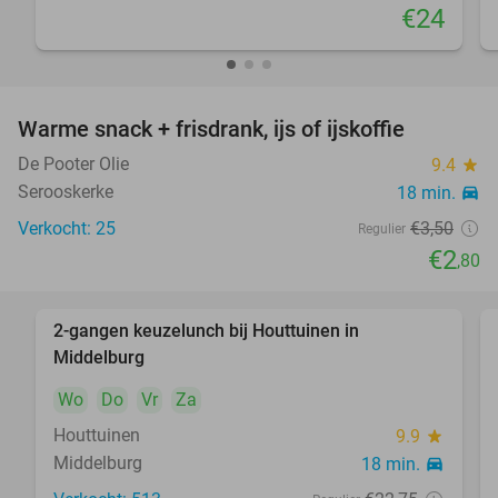
€24
Warme snack + frisdrank, ijs of ijskoffie
20%
De Pooter Olie
9.4
star
Serooskerke
18 min.
directions_car
Verkocht: 25
€3
,50
Regulier
€2
,80
2-gangen keuzelunch bij Houttuinen in
40%
Middelburg
Wo
Do
Vr
Za
Houttuinen
9.9
star
Middelburg
18 min.
directions_car