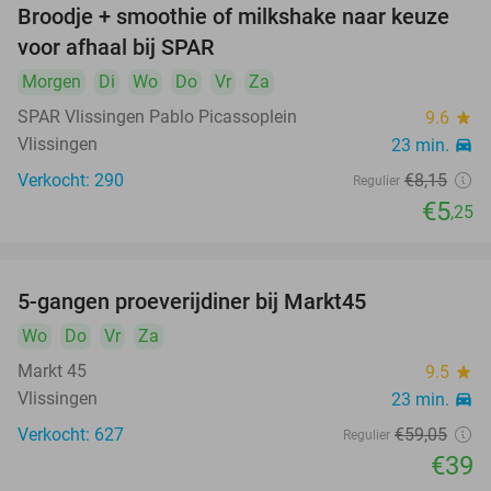
Broodje + smoothie of milkshake naar keuze
36%
voor afhaal bij SPAR
Morgen
Di
Wo
Do
Vr
Za
SPAR Vlissingen Pablo Picassoplein
9.6
star
Vlissingen
23 min.
directions_car
Verkocht: 290
€8
,15
Regulier
€5
,25
5-gangen proeverijdiner bij Markt45
34%
Wo
Do
Vr
Za
Markt 45
9.5
star
Vlissingen
23 min.
directions_car
Verkocht: 627
€59
,05
Regulier
€39