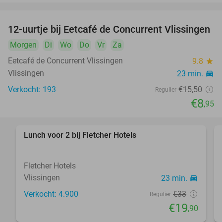
12-uurtje bij Eetcafé de Concurrent Vlissingen
42%
Morgen
Di
Wo
Do
Vr
Za
Eetcafé de Concurrent Vlissingen
9.8
star
Vlissingen
23 min.
directions_car
Verkocht: 193
€15
,50
Regulier
€8
,95
Lunch voor 2 bij Fletcher Hotels
40%
Fletcher Hotels
Vlissingen
23 min.
directions_car
Verkocht: 4.900
€33
Regulier
€19
,90