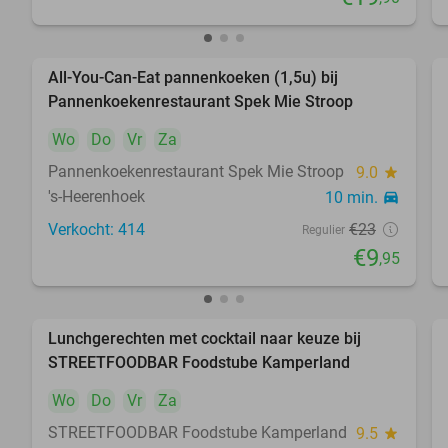
All-You-Can-Eat pannenkoeken (1,5u) bij
57%
Pannenkoekenrestaurant Spek Mie Stroop
Wo
Do
Vr
Za
Pannenkoekenrestaurant Spek Mie Stroop
9.0
star
's-Heerenhoek
10 min.
directions_car
Verkocht: 414
€23
Regulier
€9
,95
Lunchgerechten met cocktail naar keuze bij
41%
STREETFOODBAR Foodstube Kamperland
Wo
Do
Vr
Za
STREETFOODBAR Foodstube Kamperland
9.5
star