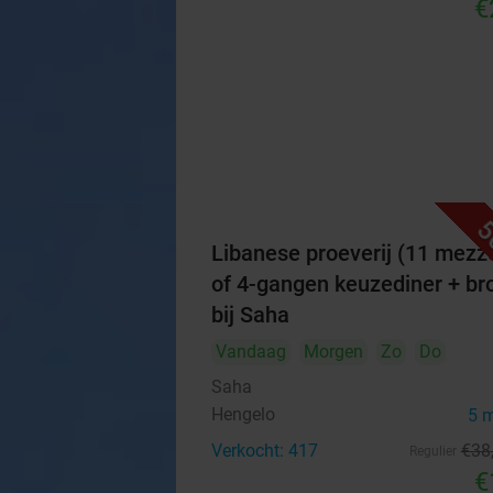
€
5
Libanese proeverij (11 mezz
of 4-gangen keuzediner + br
bij Saha
Vandaag
Morgen
Zo
Do
Saha
Hengelo
5 
Verkocht: 417
€38
Regulier
€