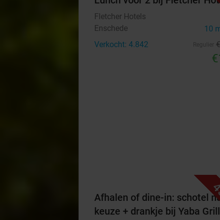
Lunch voor 2 bij Fletcher Hot
Fletcher Hotels
Enschede
10 
Verkocht: 4.842
Regulier
€
4
Afhalen of dine-in: schotel n
keuze + drankje bij Yaba Grill