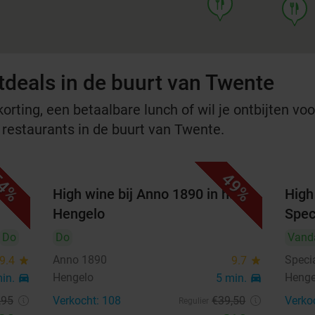
food
food
tdeals in de buurt van Twente
rting, een betaalbare lunch of wil je ontbijten voor
e restaurants in de buurt van Twente.
4%
49%
High wine bij Anno 1890 in hartje
High 
Hengelo
Spec
Do
Do
Vand
Anno 1890
Speci
9.4
star
9.7
star
Hengelo
Henge
min.
directions_car
5 min.
directions_car
,95
Verkocht: 108
€39
,50
Verko
Regulier