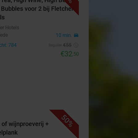
 Tea, High Wine, High Beer of
 Bubbles voor 2 bij Fletcher
ls
er Hotels
ede
10 min.
directions_car
cht: 784
€55
Regulier
€32
,50
50%
 of wijnproeverij +
elplank