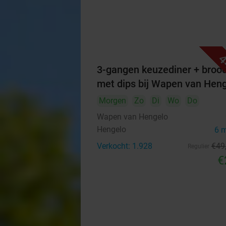
4
3-gangen keuzediner + broo
met dips bij Wapen van Hen
Morgen
Zo
Di
Wo
Do
Wapen van Hengelo
Hengelo
6 
Verkocht: 1.928
€49
Regulier
€