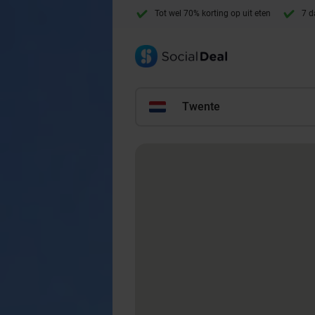
Tot wel 70% korting op uit eten
7 d
Twente