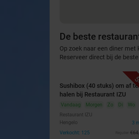
De beste restauran
Op zoek naar een diner met ko
Reserveer direct bij de best
5
Sushibox (40 stuks) om af te
halen bij Restaurant IZU
Vandaag
Morgen
Zo
Di
Wo
Restaurant IZU
Hengelo
3 
Verkocht: 125
€64
Regulier