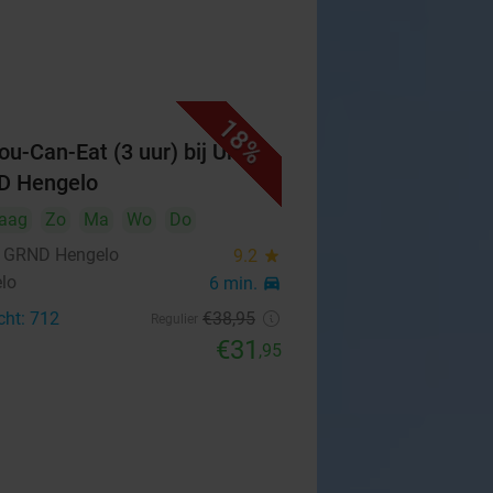
18%
You-Can-Eat (3 uur) bij Urban
D Hengelo
aag
Zo
Ma
Wo
Do
 GRND Hengelo
9.2
star
lo
6 min.
directions_car
cht: 712
€38
,95
Regulier
€31
,95