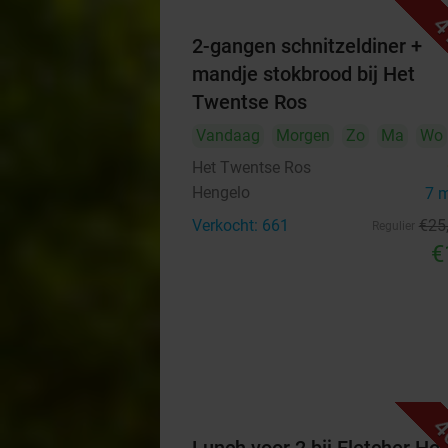
4
2-gangen schnitzeldiner +
mandje stokbrood bij Het
Twentse Ros
Vandaag
Morgen
Zo
Ma
Wo
Het Twentse Ros
Hengelo
7 
Verkocht: 661
€25
Regulier
€
4