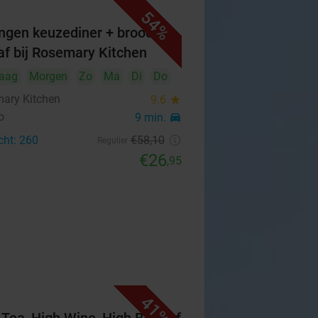
54%
ngen keuzediner + brood
af bij Rosemary Kitchen
aag
Morgen
Zo
Ma
Di
Do
ary Kitchen
9.6
star
o
9 min.
directions_car
cht: 260
€58
,10
Regulier
€26
,95
41%