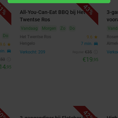
1%
43%
All-You-Can-Eat BBQ bij Het
3-ga
1
2
Twentse Ros
voor
3
4
5
6
7
8
9
Vandaag
Morgen
Zo
Do
Vand
10
11
12
13
14
15
16
Do
Het Twentse Ros
Rosem
9.6
star
Hengelo
Almel
7 min.
directions_car
9.6
star
17
18
19
20
21
22
23
min.
directions_car
Verkocht: 209
€35
Verko
Regulier
€19
24
25
26
27
28
29
30
,50
,95
14
,95
31
september 2026
Ma
Di
Wo
Do
Vr
Za
Zo
1
2
3
4
5
6
0%
42%
7
8
9
10
11
12
13