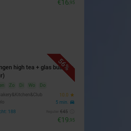
€16
,95
56%
ngen high tea + glas bubbels
r)
en
Zo
Di
Wo
Do
Bakery&Kitchen&Club
10.0
star
lo
5 min.
directions_car
cht: 188
€45
Regulier
€19
,95