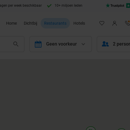
agen per week beschikbaar
10+ miljoen leden
Home
Dichtbij
Restaurants
Hotels
calendar
Geen voorkeur
2 perso