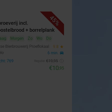
45%
roeverij incl.
bostelbrood + borrelplank
aag
Morgen
Zo
Wo
Do
se Bierbrouwerij Proeflokaal
9.8
star
lo
6 min.
directions_car
cht: 769
€19
,95
Regulier
€10
,95