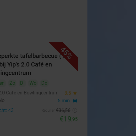
45%
perkte tafelbarbecue (1,5
bij Yip's 2.0 Café en
ingcentrum
en
Zo
Di
Wo
Do
 2.0 Café en Bowlingcentrum
8.5
star
lo
5 min.
directions_car
cht: 43
€36
,56
Regulier
€19
,95