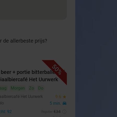
 de allerbeste prijs?
50%
beer + portie bitterballen bij
iaalbiercafé Het Uurwerk
aag
Morgen
Zo
Do
aalbiercafé Het Uurwerk
9.6
star
lo
5 min.
directions_car
cht: 92
€34
Regulier