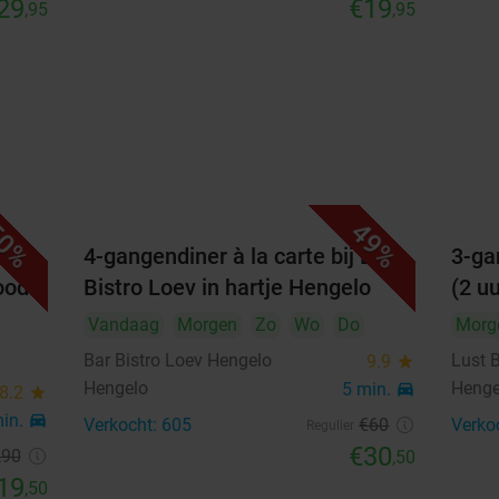
29
€19
,95
,95
0%
49%
es)
4-gangendiner à la carte bij Bar
3-ga
ood
Bistro Loev in hartje Hengelo
(2 uu
Vandaag
Morgen
Zo
Wo
Do
Morg
Bar Bistro Loev Hengelo
Lust 
9.9
star
Hengelo
Henge
5 min.
directions_car
8.2
star
min.
directions_car
Verkocht: 605
€60
Verko
Regulier
€30
,90
,50
19
,50