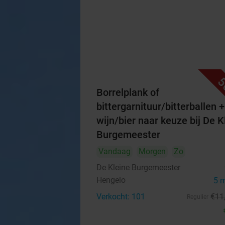
5
Borrelplank of
bittergarnituur/bitterballen +
wijn/bier naar keuze bij De K
Burgemeester
Vandaag
Morgen
Zo
De Kleine Burgemeester
Hengelo
5 
Verkocht: 101
€11
Regulier