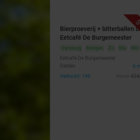
5
Bierproeverij + bitterballen bi
Eetcafé De Burgemeester
Vandaag
Morgen
Zo
Ma
Wo
Eetcafé De Burgemeester
Delden
6 
Verkocht: 149
€24
Regulier