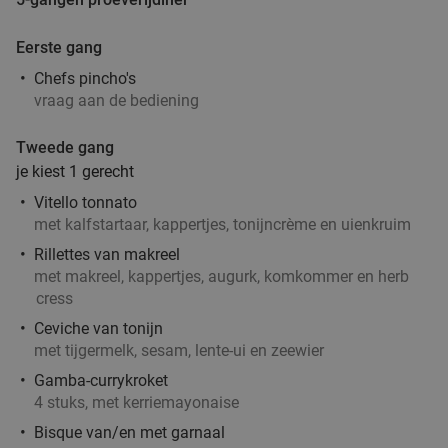
Eerste gang
Chefs pincho's
vraag aan de bediening
Tweede gang
je kiest 1 gerecht
Vitello tonnato
met kalfstartaar, kappertjes, tonijncrème en uienkruim
Rillettes van makreel
met makreel, kappertjes, augurk, komkommer en herb
cress
Ceviche van tonijn
met tijgermelk, sesam, lente-ui en zeewier
Gamba-currykroket
4 stuks, met kerriemayonaise
Bisque van/en met garnaal