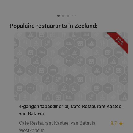
Populaire restaurants in Zeeland:
32%
favorite_border
4-gangen tapasdiner bij Café Restaurant Kasteel
van Batavia
Café Restaurant Kasteel van Batavia
9.7
star
Westkapelle