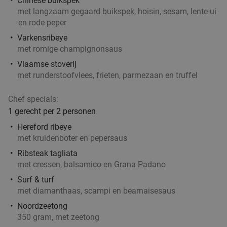
Chinese buikspek
met langzaam gegaard buikspek, hoisin, sesam, lente-ui
en rode peper
Varkensribeye
met romige champignonsaus
Vlaamse stoverij
met runderstoofvlees, frieten, parmezaan en truffel
Chef specials:
1 gerecht per 2 personen
Hereford ribeye
met kruidenboter en pepersaus
Ribsteak tagliata
met cressen, balsamico en Grana Padano
Surf & turf
met diamanthaas, scampi en bearnaisesaus
Noordzeetong
350 gram, met zeetong