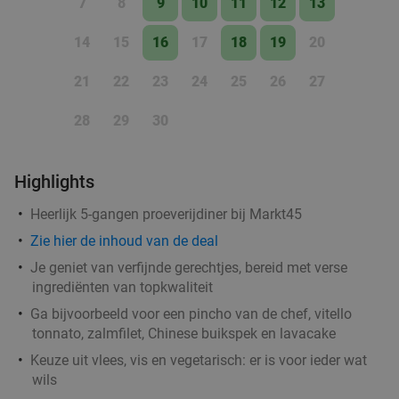
7
8
9
10
11
12
13
14
15
16
17
18
19
20
21
22
23
24
25
26
27
28
29
30
Highlights
Heerlijk 5-gangen proeverijdiner bij Markt45
Zie
hier
de inhoud van de deal
Je geniet van verfijnde gerechtjes, bereid met verse
ingrediënten van topkwaliteit
Ga bijvoorbeeld voor een pincho van de chef, vitello
tonnato, zalmfilet, Chinese buikspek en lavacake
Keuze uit vlees, vis en vegetarisch: er is voor ieder wat
wils