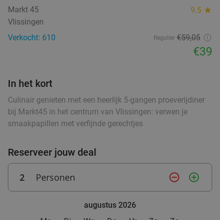
Markt 45
9.5
star
Ontbijt of 12-uurtje of burger met friet en
44%
Vlissingen
salade
Verkocht: 610
€59,05
Regulier
Vandaag
Morgen
Za
Di
Wo
food
€39
Gio's Croissanterie
9.8
star
food
food
Terneuzen
26 min.
directions_car
In het kort
food
Verkocht: 42
€12
,50
Regulier
€6
Culinair genieten met een heerlijk 5-gangen proeverijdiner
,95
bij Markt45 in het centrum van Vlissingen: verwen je
food
smaakpapillen met verfijnde gerechtjes
Warme snack + frisdrank, ijs of ijskoffie
20%
Reserveer jouw deal
De Pooter Olie
9.4
star
Terneuzen
28 min.
directions_car
2
Personen
remove_circle_outline
add_circle_outline
Verkocht: 13
€3
,50
Regulier
€2
,80
augustus 2026