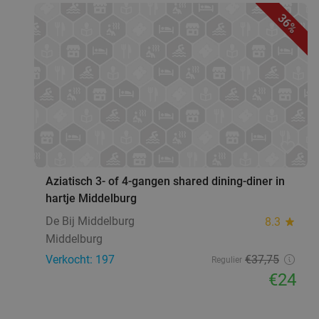
36%
favorite_border
Aziatisch 3- of 4-gangen shared dining-diner in
hartje Middelburg
De Bij Middelburg
8.3
star
Middelburg
Verkocht: 197
€37
,75
Regulier
€24