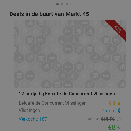
Deals in de buurt van Markt 45
42%
favorite_border
12-uurtje bij Eetcafé de Concurrent Vlissingen
Eetcafé de Concurrent Vlissingen
9.8
star
Vlissingen
1 min.
directions_walk
Verkocht: 187
€15
,50
Regulier
€8
,95