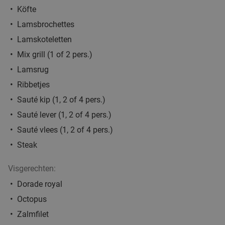
Köfte
Verkocht: 408
€45
,10
Regulier
€32
Lamsbrochettes
,90
Lamskoteletten
Mix grill (1 of 2 pers.)
Ontbijtbuffet bij Villa Monte
33%
Lamsrug
Vandaag
Morgen
Za
Zo
Ma
Di
Wo
Ribbetjes
Villa Monte
9.1
star
Sauté kip (1, 2 of 4 pers.)
Heist-op-den-Berg
20 min.
directions_car
Sauté lever (1, 2 of 4 pers.)
Verkocht: 155
€28
Regulier
Sauté vlees (1, 2 of 4 pers.)
€18
,90
Steak
Visgerechten:
Marokkaanse 3-gangenlunch of -diner à la
40%
Dorade royal
carte in de buurt van Brussel
Octopus
Vandaag
Morgen
Za
Zo
Di
Wo
Zalmfilet