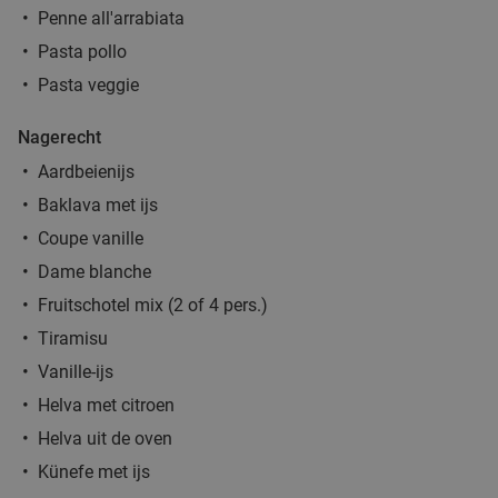
Penne all'arrabiata
Antonio Morreale
9.5
star
Sterrebeek
21 min.
directions_car
Pasta pollo
Pasta veggie
Verkocht: 51
€95
Regulier
€65
Nagerecht
Aardbeienijs
Baklava met ijs
2-gangen keuzelunch of -diner in Brussel
34%
Coupe vanille
Bobbies Brussel
Wemmel
21 min.
directions_car
Dame blanche
Fruitschotel mix (2 of 4 pers.)
Verkocht: 4
€33
,90
Regulier
€22
Tiramisu
,50
Vanille-ijs
Helva met citroen
2- of 3-gangen keuzelunch of -diner bij
39%
Helva uit de oven
Brasserie De Notelaer
Künefe met ijs
Vandaag
Morgen
Za
Zo
Ma
Di
Wo