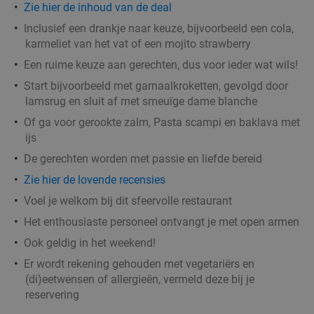
Zie hier de inhoud van de deal
Vandaag
Morgen
Za
Ma
Di
Wo
Inclusief een drankje naar keuze, bijvoorbeeld een cola,
Restaurant Taormina
10.0
star
karmeliet van het vat of een mojito strawberry
Zaventem
19 min.
directions_car
Een ruime keuze aan gerechten, dus voor ieder wat wils!
Verkocht: 370
€37
,85
Regulier
Start bijvoorbeeld met garnaalkroketten, gevolgd door
€19
,90
lamsrug en sluit af met smeuïge dame blanche
Of ga voor gerookte zalm, Pasta scampi en baklava met
ijs
2- of 3-gangendiner à la carte nabij Brussel
31%
De gerechten worden met passie en liefde bereid
Zie hier de lovende recensies
Vandaag
Morgen
Za
Zo
Ma
Di
Wo
Voel je welkom bij dit sfeervolle restaurant
Restaurant Chilly's
9.3
star
Het enthousiaste personeel ontvangt je met open armen
Zaventem
19 min.
directions_car
Ook geldig in het weekend!
Verkocht: 284
€23
Regulier
Er wordt rekening gehouden met vegetariërs en
€15
,90
(di)eetwensen of allergieën, vermeld deze bij je
reservering