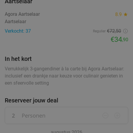
€11
Aartselaar
,90
Agora Aartselaar
8.9
star
4-gangen keuzediner of -lunch bij Oud Balder
48%
Aartselaar
food
Verkocht: 37
€72
,50
Regulier
Morgen
Za
Zo
Ma
Di
€34
,90
Oud Balder
9.7
star
Berlaar
18 min.
directions_car
In het kort
Verkocht: 570
€53
Regulier
Verrukkelijk 3-gangendiner à la carte bij Agora Aartselaar:
€27
,50
inclusief een drankje naar keuze voor culinair genieten in
een sfeervolle setting
Reserveer jouw deal
Ontbijt + glas cava bij Park Inn By Radisson
42%
Brussels Airport
2
Personen
remove_circle_outline
add_circle_outline
Vandaag
Morgen
Za
Zo
Ma
Di
Wo
Park Inn By Radisson Brussels Airport
9.2
star
augustus 2026