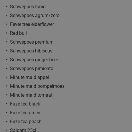
Schweppes tonic
Indiaas 3-gangenlunch of -diner à la carte
34%
Schweppes agrum/zero
NEW
Vandaag
TODAY
Morgen
Za
Zo
Ma
Wo
Fever tree elderflower
Red bull
New Bollywood Indian Restaurant
9.1
star
Antwerpen
21 min.
directions_car
Schweppes premium
Verkocht: 0
€30
,15
Schweppes hibiscus
Regulier
€19
,90
Schweppes ginger beer
Schweppes pimiento
Minute maid appel
2- of 3-gangenlunch of -diner à la carte bij
31%
Minute maid pompelmoes
Brasserie Woods
Minute maid tomaat
Vandaag
Morgen
Za
Zo
Di
Wo
Fuze tea black
Brasserie Woods
9.4
star
Fuze tea green
Antwerpen
21 min.
directions_car
Fuze tea peach
Verkocht: 290
€47
Regulier
Salgam 25cl