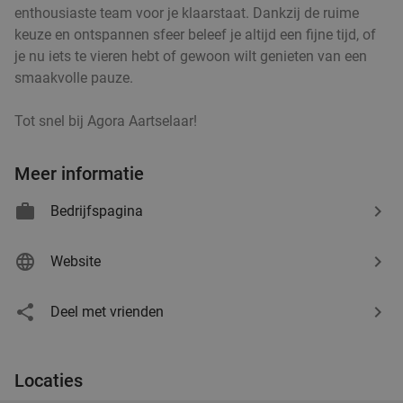
enthousiaste team voor je klaarstaat. Dankzij de ruime
Turks 3-gangen keuzediner + drankje naar keuze
33%
keuze en ontspannen sfeer beleef je altijd een fijne tijd, of
bij MADO in Antwerpen
je nu iets te vieren hebt of gewoon wilt genieten van een
smaakvolle pauze.
Vandaag
Morgen
Za
Zo
Ma
Di
Wo
MADO Antwerpen
9.9
star
Tot snel bij Agora Aartselaar!
Antwerpen
22 min.
directions_car
Verkocht: 224
€44
,35
Regulier
Meer informatie
€29
,90
Bedrijfspagina
Website
Uitgebreid ontbijtbuffet bij Radisson Hotel
30%
Antwerp Berchem
Deel met vrienden
Vandaag
Morgen
Za
Ma
Di
Wo
Radisson Hotel Antwerp Berchem
9.6
star
Locaties
Antwerpen
22 min.
directions_car