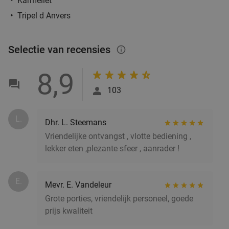
Karmeliet
Vandaag
Morgen
Zo
Wo
Tripel d Anvers
Afspanning De Gaard
9.8
star
Kruibeke
21 min.
directions_car
Selectie van recensies
info_outlined
Verkocht: 350
€45
Regulier
€29
,90
8,9
103
3-gangen sushidiner bij Moshi Sushi
40%
L.
Dhr. L. Steemans
Vandaag
Morgen
Za
Zo
Ma
Di
Wo
Vriendelijke ontvangst , vlotte bediening ,
Moshi Sushi
9.5
star
lekker eten ,plezante sfeer , aanrader !
Ranst
22 min.
directions_car
Verkocht: 77
€50
Regulier
E.
Mevr. E. Vandeleur
€29
,90
Grote porties, vriendelijk personeel, goede
prijs kwaliteit
2- of 3-gangen keuzelunch of -diner bij The
24%