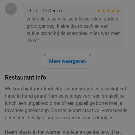
Cousin's
L.
Dhr. L. De Decker
Vandaag
Morgen
Za
Zo
Ma
Wo
vriendelijke service. zeer lekker eten. porties
The cousin's
9.7
star
groot genoeg. kleine tip, misschien een
Jette
22 min.
directions_car
stukje brood bij de scampies. Alles was zeer
lekker.
Verkocht: 58
€22
,90
Regulier
€17
,50
Meer weergeven
Restaurant info
3-gangendiner à la carte bij Sri Asia
34%
Welkom bij Agora Aartselaar, waar smaak en gezelligheid
Vandaag
Morgen
Za
Zo
Ma
Wo
hand in hand gaan! Kom eens langs voor een smakelijke
Sri Asia
9.3
star
lunch, een uitgebreid diner of een gezellige borrel met je
Antwerpen
22 min.
directions_car
favoriete gezelschap. De menukaart staat vol verrassende
Verkocht: 120
€30
,25
gerechten, heerlijke hapjes en verfrissende drankjes.
Regulier
€19
,90
Neem plaats in het warme interieur en geniet terwijl het