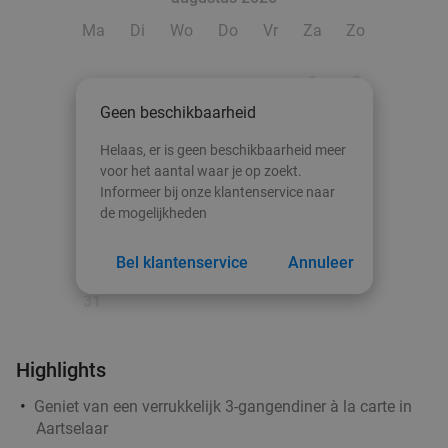
Machelen
18 min.
directions_car
Ma
Di
Wo
Do
Vr
Za
Zo
Verkocht: 45
€29
Regulier
€16
,90
1
2
Geen beschikbaarheid
3
4
5
6
7
8
9
3-gangenlunch of -diner à la carte bij De Vlegel
40%
Helaas, er is geen beschikbaarheid meer
10
11
12
13
14
15
16
voor het aantal waar je op zoekt.
Informeer bij onze klantenservice naar
Vandaag
Morgen
Za
Zo
Ma
Di
Wo
17
18
19
20
21
22
23
de mogelijkheden
De Vlegel
9.4
star
24
25
26
27
28
29
30
Mortsel
18 min.
directions_car
Bel klantenservice
Annuleer
Verkocht: 1.024
€43
,35
Regulier
31
€25
,90
Highlights
2- of 3-gangenlunch of -diner à la carte met
47%
Geniet van een verrukkelijk 3-gangendiner à la carte in
pizza of pasta nabij Brussel
Aartselaar