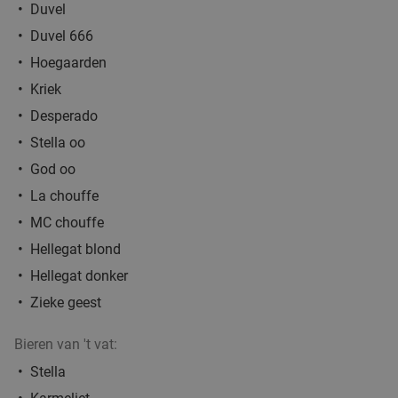
Antwerpen
21 min.
directions_car
Duvel
Verkocht: 154
€55
,15
Duvel 666
Regulier
€29
,90
Hoegaarden
Kriek
Desperado
Italiaanse 2-gangenlunch à la carte bij Sapore
41%
Vero
Stella oo
God oo
Vandaag
Morgen
Za
Zo
Wo
La chouffe
Sapore Vero
9.7
star
Wommelgem
MC chouffe
21 min.
directions_car
Hellegat blond
Verkocht: 74
€36
,55
Regulier
€21
Hellegat donker
,50
Zieke geest
Bieren van 't vat:
3-gangendiner à la carte bij Afspanning De
34%
Stella
Gaard