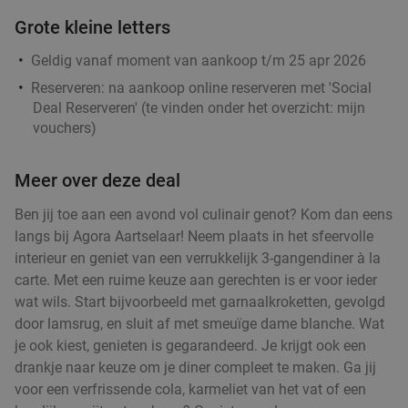
Grote kleine letters
Ontbijtbuffet à volonté + glas prosecco in
40%
Geldig vanaf moment van aankoop t/m 25 apr 2026
Zaventem
Reserveren:
na aankoop online reserveren met 'Social
Za
Zo
Deal Reserveren' (te vinden onder het overzicht:
mijn
Taormina Hotel
vouchers
)
Zaventem
19 min.
directions_car
Verkocht: 33
€24
Meer over deze deal
Regulier
€14
,50
Ben jij toe aan een avond vol culinair genot? Kom dan eens
langs bij Agora Aartselaar! Neem plaats in het sfeervolle
interieur en geniet van een verrukkelijk 3-gangendiner à la
Italiaanse 2-gangenlunch of 3-gangendiner
25%
carte. Met een ruime keuze aan gerechten is er voor ieder
van de chef bij Da Fellini Vremde
wat wils. Start bijvoorbeeld met garnaalkroketten, gevolgd
door lamsrug, en sluit af met smeuïge dame blanche. Wat
Vandaag
Morgen
Di
Wo
je ook kiest, genieten is gegarandeerd. Je krijgt ook een
Da Fellini Vremde
9.1
star
drankje naar keuze om je diner compleet te maken. Ga jij
Vremde
19 min.
directions_car
voor een verfrissende cola, karmeliet van het vat of een