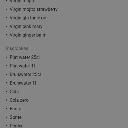
45%
Virgin mojito
Virgin mojito strawberry
Vandaag
Morgen
Za
Zo
Ma
Di
Wo
Virgin gin tonic oo
Onder Den Toren Borsbeek
9.1
star
Virgin pink mary
Borsbeek
21 min.
directions_car
Virgin ginger balm
Verkocht: 212
€27
Regulier
€14
Frisdranken:
,90
Plat water 25cl
Plat water 1l
Bruiswater 25cl
Thaise 2-gangenlunch of -diner à la carte voor
42%
Bruiswater 1l
afhaal in Brussel
Cola
Wok Masala
7.8
star
Cola zero
Schaarbeek
21 min.
directions_car
Fanta
Verkocht: 77
€22
,10
Regulier
Sprite
€12
,90
Perrier