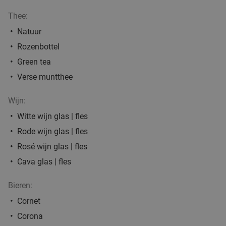
€23
,50
Thee:
Natuur
Rozenbottel
Indiaas-Nepalees 3-gangendiner à la carte bij
29%
Green tea
Mount Masala
Verse muntthee
Vandaag
Morgen
Za
Zo
Di
Wo
Mount Masala
9.7
star
Wijn:
Ranst
21 min.
directions_car
Witte wijn glas | fles
Verkocht: 212
€33
,60
Regulier
Rode wijn glas | fles
€23
,90
Rosé wijn glas | fles
Cava glas | fles
3-gangenlunch of -diner à la carte
46%
Bieren:
Vandaag
Morgen
Za
Ma
Di
Wo
Cornet
Corona
Brasserie Van Dessel
10.0
star