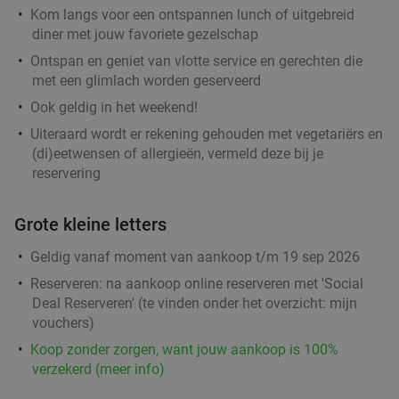
€21
,50
Kom langs voor een ontspannen lunch of uitgebreid
diner met jouw favoriete gezelschap
Ontspan en geniet van vlotte service en gerechten die
3-gangendiner of -lunch à la carte bij Boëna
26%
met een glimlach worden geserveerd
Vandaag
Morgen
Zo
Ma
Wo
Do
Ook geldig in het weekend!
Boëna
Uiteraard wordt er rekening gehouden met vegetariërs en
9.2
star
(di)eetwensen of allergieën, vermeld deze bij je
Antwerpen
19 min.
directions_car
reservering
Verkocht: 71
€53
,85
Regulier
€39
,90
Grote kleine letters
Geldig vanaf moment van aankoop t/m 19 sep 2026
2-gangenlunch of 3-gangendiner à la carte
27%
Reserveren:
na aankoop online reserveren met 'Social
Deal Reserveren' (te vinden onder het overzicht:
mijn
Vandaag
Di
Wo
Do
vouchers
)
Da Fellini
9.9
star
Koop zonder zorgen, want jouw aankoop is 100%
Antwerpen
20 min.
directions_car
verzekerd (meer info)
Verkocht: 408
€45
,10
Regulier