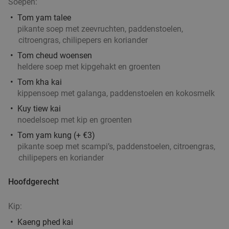
Brasserie De Notelaer
8.9
star
Soepen:
Bornem
21 min.
directions_car
Tom yam talee
pikante soep met zeevruchten, paddenstoelen,
Verkocht: 175
€40
,65
Regulier
citroengras, chilipepers en koriander
€24
,90
Tom cheud woensen
heldere soep met kipgehakt en groenten
Tom kha kai
Sushiboot (50 stuks) voor 2 personen + 5
46%
kippensoep met galanga, paddenstoelen en kokosmelk
vegetarische miniloempia's voor dine-in
Kuy tiew kai
Morgen
Zo
Ma
Di
Wo
noedelsoep met kip en groenten
Sushi Bornem
Tom yam kung (+ €3)
Bornem
21 min.
directions_car
pikante soep met scampi’s, paddenstoelen, citroengras,
chilipepers en koriander
Verkocht: 15
€65
Regulier
€34
,90
Hoofdgerecht
Kip:
2-gangen keuzelunch bij Onder Den Toren
45%
Kaeng phed kai