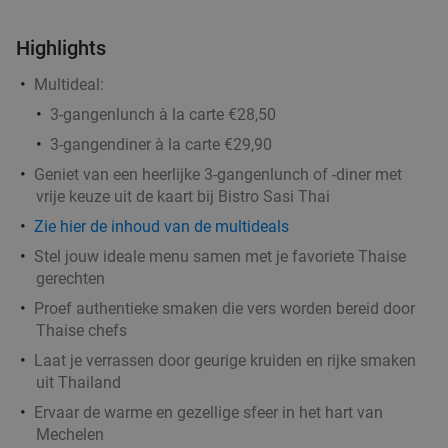
Ontbijtbuffet à volonté + glas prosecco in
40%
Zaventem
Highlights
Morgen
Zo
Multideal:
Taormina Hotel
3-gangenlunch à la carte €28,50
Zaventem
19 min.
directions_car
3-gangendiner à la carte €29,90
Verkocht: 33
€24
Regulier
Geniet van een heerlijke 3-gangenlunch of -diner met
€14
,50
vrije keuze uit de kaart bij Bistro Sasi Thai
Zie hier de inhoud van de multideals
Stel jouw ideale menu samen met je favoriete Thaise
Italiaanse 2-gangenlunch of 3-gangendiner
25%
gerechten
van de chef bij Da Fellini Vremde
Proef authentieke smaken die vers worden bereid door
Thaise chefs
Vandaag
Di
Wo
Do
Laat je verrassen door geurige kruiden en rijke smaken
Da Fellini Vremde
9.2
star
uit Thailand
Vremde
19 min.
directions_car
Ervaar de warme en gezellige sfeer in het hart van
Verkocht: 95
€28
,50
Regulier
Mechelen