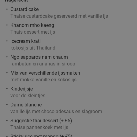
€15
,50
Custard cake
Thaise custardcake geserveerd met vanille ijs
Khanom mho kaeng
3-gangen keuzediner bij Khum Lampang
34%
Thais dessert met ijs
Zo
Ma
Wo
Do
Icecream krati
kokosijs uit Thailand
Khum Lampang
9.4
star
Itegem
22 min.
directions_car
Ngo sapparos nam chaum
rambutan en ananas in siroop
Verkocht: 205
€42
Regulier
Mix van verschillende ijssmaken
€27
,90
met mokka vanille en kokos ijs
Kinderijsje
voor de kleintjes
Pannenkoek + drankje + toegang tot de
39%
Dame blanche
kinderboerderij
vanille ijs met chocoladesaus en slagroom
Vandaag
Morgen
Zo
Ma
Di
Wo
Do
Suggestie thai dessert (+ €5)
Thaise pannenkoek met ijs
Kinderboerderij De Bollekeshoef
9.4
star
Heist-op-den-Berg
22 min.
directions_car
Sticky rice met mango (+ €5)