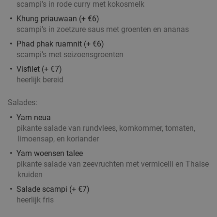
scampi’s in rode curry met kokosmelk
Verkocht: 154
€55
,15
Regulier
€29
Khung priauwaan (+ €6)
,90
scampi’s in zoetzure saus met groenten en ananas
Phad phak ruamnit (+ €6)
Italiaanse 2-gangenlunch à la carte bij Sapore
41%
scampi’s met seizoensgroenten
Vero
Visfilet (+ €7)
Vandaag
Morgen
Zo
Wo
Do
heerlijk bereid
Sapore Vero
9.7
star
Salades:
Wommelgem
21 min.
directions_car
Yam neua
Verkocht: 76
€36
,55
Regulier
pikante salade van rundvlees, komkommer, tomaten,
€21
,50
limoensap, en koriander
Yam woensen talee
pikante salade van zeevruchten met vermicelli en Thaise
kruiden
3-gangendiner à la carte bij Afspanning De
34%
Salade scampi (+ €7)
Gaard
heerlijk fris
Vandaag
Zo
Wo
Do