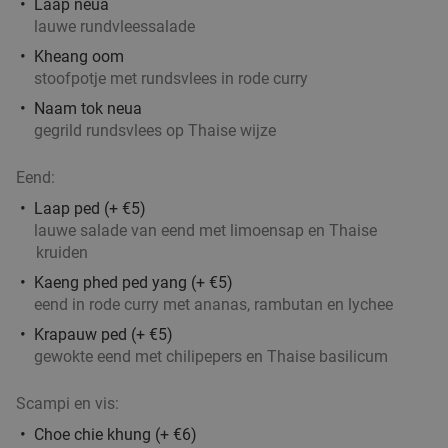
Laap neua
lauwe rundvleessalade
Kheang oom
Indiaas-Nepalees 3-gangendiner à la carte bij
29%
stoofpotje met rundsvlees in rode curry
Mount Masala
Naam tok neua
gegrild rundsvlees op Thaise wijze
Vandaag
Morgen
Zo
Di
Wo
Do
Mount Masala
9.7
star
Eend:
Ranst
21 min.
directions_car
Laap ped (+ €5)
Verkocht: 214
€33
,60
Regulier
lauwe salade van eend met limoensap en Thaise
€23
kruiden
,90
Kaeng phed ped yang (+ €5)
eend in rode curry met ananas, rambutan en lychee
3-gangenlunch of -diner à la carte
Krapauw ped (+ €5)
46%
gewokte eend met chilipepers en Thaise basilicum
Vandaag
Morgen
Ma
Di
Wo
Do
Brasserie Van Dessel
10.0
star
Scampi en vis:
Antwerpen
21 min.
directions_car
Choe chie khung (+ €6)