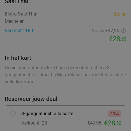
Sasi Thai
4-gangen keuzediner of -lunch bij Oud Balder
48%
Bistro Sasi Thai
8.6
star
Mechelen
food
Vandaag
Morgen
Zo
Ma
Di
Verkocht: 180
€47,95
Regulier
€28
Oud Balder
9.7
star
,50
Berlaar
18 min.
directions_car
Verkocht: 572
€53
Regulier
In het kort
€27
,50
Geniet van authentieke Thaise gerechten met een 3-
gangenlunch of -diner bij Bistro Sasi Thai: met keuze uit de
volledige kaart
Ontbijt + glas cava bij Park Inn By Radisson
42%
Reserveer jouw deal
Brussels Airport
Vandaag
Morgen
Zo
Ma
Di
Wo
Do
3-gangenlunch à la carte
41%
Park Inn By Radisson Brussels Airport
9.2
star
€28
Verkocht: 28
€47,95
,50
Machelen
18 min.
directions_car