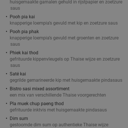
Kraainem
20 min.
directions_car
huisgemaakte garnalen gehuld in rijstpapier en zoetzure
saus
Verkocht: 77
€41
,70
Regulier
Pooh pia kai
€24
,90
knapperige loempia’s gevuld met kip en zoetzure saus
Pooh pia phak
knapperige loempia’s gevuld met groenten en zoetzure
Uitgebreid ontbijt bij Brasserie Het Rooi
32%
saus
Vandaag
Morgen
Ma
Di
Wo
Do
Phiek kai thod
gefrituurde kippenvleugels op Thaise wijze en zoetzure
Brasserie Het Rooi
9.7
star
saus
Antwerpen
20 min.
directions_car
Saté kai
Verkocht: 162
€14
,50
Regulier
gegrilde gemarineerde kip met huisgemaakte pindasaus
€9
,85
Bistro sasi mixed assortiment
een mix van verschillende Thaise voorgerechten
Pla muek chup paeng thod
Gastronomische 6-gangenlunch of -diner +
32%
gefrituurde inktvis met huisgemaakte pindasaus
amuse bij Antonio Morreale
Dim sum
gestoomde dim sum op authentieke Thaise wijze
Antonio Morreale
9.5
star