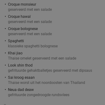
Sterrebeek
21 min.
directions_car
Croque monsieur
geserveerd met een salade
Verkocht: 51
€95
Regulier
Croque hawaï
€65
geserveerd met een salade
Croque bolognese
geserveerd met een salade
2-gangen keuzelunch of -diner in Brussel
34%
Spaghetti
Bobbies Brussel
klassieke spaghetti bolognese
Wemmel
21 min.
directions_car
Khai jiao
Verkocht: 6
€33
,90
Thaise omelet geserveerd met een salade
Regulier
€22
,50
Look shin thod
gefrituurde gehaktballetjes geserveerd met dipsaus
Sai kroog esaan
Thaise worst uit het noordoosten van Thailand
2- of 3-gangen keuzelunch of -diner bij
39%
Neua dad deaw
Brasserie De Notelaer
gefrituurde zongedroogde rundsvlees
Vandaag
Morgen
Zo
Ma
Di
Wo