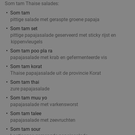
Som tam Thaise salades:
Afspanning De Gaard
9.8
star
Som tam
Kruibeke
21 min.
directions_car
pittige salade met geraspte groene papaja
Verkocht: 360
€45
Regulier
Som tam set
€29
,90
pittige papajasalade geserveerd met sticky rijst en
kippenvleugels
Som tam poo pla ra
papajasalade met krab en gefermenteerde vis
3-gangen sushidiner bij Moshi Sushi
40%
Som tam korat
Vandaag
Morgen
Zo
Ma
Di
Wo
Do
Thaise papajasalade uit de provincie Korat
Moshi Sushi
9.5
star
Som tam thai
Ranst
22 min.
directions_car
zure papajasalade
Verkocht: 77
€50
Regulier
Som tam muu yo
€29
,90
papajasalade met varkensworst
Som tam talee
papajasalade met zeevruchten
2- of 3-gangen keuzelunch of -diner bij The
24%
Som tam sour
Cousin's