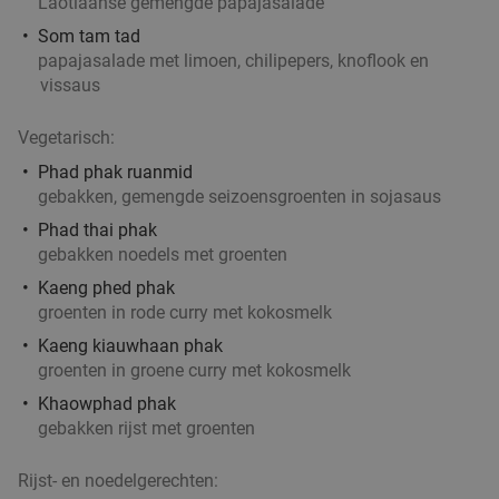
Laotiaanse gemengde papajasalade
Vandaag
Morgen
Zo
Ma
Wo
Do
Som tam tad
The cousin's
9.7
star
papajasalade met limoen, chilipepers, knoflook en
vissaus
Jette
22 min.
directions_car
Verkocht: 58
€22
,90
Regulier
Vegetarisch:
€17
,50
Phad phak ruanmid
gebakken, gemengde seizoensgroenten in sojasaus
Phad thai phak
gebakken noedels met groenten
3-gangendiner à la carte bij Sri Asia
34%
Kaeng phed phak
Vandaag
Morgen
Zo
Ma
Wo
Do
groenten in rode curry met kokosmelk
Sri Asia
9.3
star
Kaeng kiauwhaan phak
Antwerpen
22 min.
directions_car
groenten in groene curry met kokosmelk
Verkocht: 122
€30
,25
Khaowphad phak
Regulier
€19
gebakken rijst met groenten
,90
Rijst- en noedelgerechten: