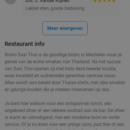
Dhr. J. Vander Kuylen
Vandaag
Morgen
Zo
Ma
Di
Wo
Do
Lekker eten, goede bediening
Izvora
8.5
star
Schaarbeek
22 min.
directions_car
Meer weergeven
Verkocht: 30
€15
,30
Regulier
€9
,90
Restaurant info
Bistro Sasi Thai is de gezellige bistro in Mechelen waar je
Steengrillen + halve fles wijn/water + dessert
26%
geniet van de echte smaken van Thailand. Na het succes
+ bowlen (2 uur), escaperoom of karaoke (2
van Sasi Thai openen zij met trots deze tweede locatie,
waar kwaliteit en authentieke gerechten centraal staan.
uur)
Alles wordt vers bereid door Thaise chefs, met rijke smaken
Bowling Stones Wommelgem
10.0
star
en geurige kruiden die je meteen meenemen op reis.
Wommelgem
22 min.
directions_car
Verkocht: 83
€53
Je bent hier welkom voor een ontspannen lunch, een
Regulier
€39
uitgebreid diner of een lekkere cocktail aan de bar. De sfeer
is warm en uitnodigend, met een moderne twist en vlotte
service. Of je nu kiest voor een pittige curry, pad thai of een