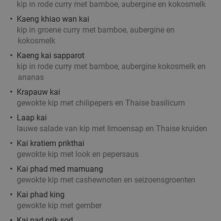
kip in rode curry met bamboe, aubergine en kokosmelk
Vandaag
Morgen
Zo
Ma
Di
Wo
Do
Kaeng khiao wan kai
Onder Den Toren Borsbeek
9.1
star
kip in groene curry met bamboe, aubergine en
Borsbeek
21 min.
directions_car
kokosmelk
Kaeng kai sapparot
Verkocht: 212
€27
Regulier
kip in rode curry met bamboe, aubergine kokosmelk en
€14
,90
ananas
Krapauw kai
gewokte kip met chilipepers en Thaise basilicum
Laap kai
Thaise 2-gangenlunch of -diner à la carte voor
42%
lauwe salade van kip met limoensap en Thaise kruiden
afhaal in Brussel
Kai kratiem prikthai
Wok Masala
7.8
star
gewokte kip met look en pepersaus
Schaarbeek
21 min.
directions_car
Kai phad med mamuang
Verkocht: 77
€22
,10
Regulier
gewokte kip met cashewnoten en seizoensgroenten
€12
,90
Kai phad king
gewokte kip met gember
Kai pad prik sod