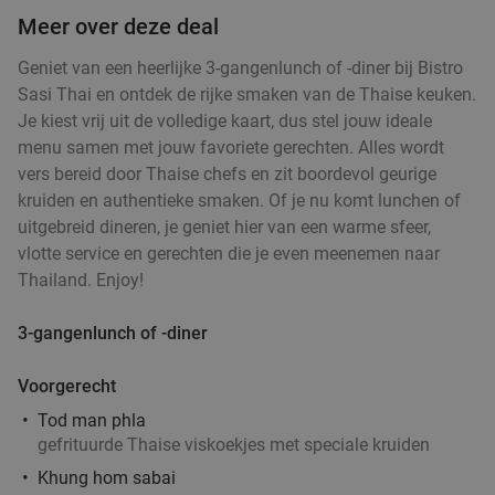
€32
,90
Meer over deze deal
Geniet van een heerlijke 3-gangenlunch of -diner bij Bistro
Sasi Thai en ontdek de rijke smaken van de Thaise keuken.
Ontbijtbuffet bij Villa Monte
33%
Je kiest vrij uit de volledige kaart, dus stel jouw ideale
menu samen met jouw favoriete gerechten. Alles wordt
Vandaag
Morgen
Zo
Ma
Di
Wo
Do
vers bereid door Thaise chefs en zit boordevol geurige
Villa Monte
9.1
star
kruiden en authentieke smaken. Of je nu komt lunchen of
Heist-op-den-Berg
20 min.
directions_car
uitgebreid dineren, je geniet hier van een warme sfeer,
Verkocht: 157
€28
Regulier
vlotte service en gerechten die je even meenemen naar
€18
,90
Thailand. Enjoy!
3-gangenlunch of -diner
Marokkaanse 3-gangenlunch of -diner à la
40%
Voorgerecht
carte in de buurt van Brussel
Tod man phla
Vandaag
Morgen
Zo
Di
Wo
gefrituurde Thaise viskoekjes met speciale kruiden
La Perle du Désert
8.5
star
Khung hom sabai