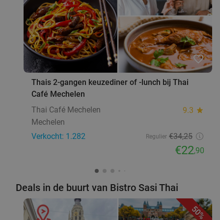
Temse
23 min.
directions_car
Verkocht: 63
€41
Regulier
€21
favorite_border
Libanees 3-gangenlunch of -diner
59%
Thais 2-gangen keuzediner of -lunch bij Thai
Vandaag
Morgen
Zo
Ma
Di
Do
Café Mechelen
Damascus Restaurant
Thai Café Mechelen
9.3
star
Sint-Lambrechts-Woluwe
24 min.
directions_car
Mechelen
Verkocht: 13
€53
,20
Regulier
Verkocht: 1.282
€34
,25
Regulier
€21
,90
€22
,90
Deals in de buurt van Bistro Sasi Thai
Ontbijt + Mimosa vlak bij Zuidpark
36%
Vandaag
Morgen
Zo
Ma
Di
Wo
Do
50%
Moxy Antwerp
9.6
star