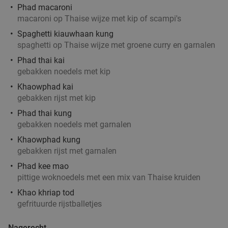
Turks 3-gangen keuzediner + drankje naar keuze
33%
Phad macaroni
bij MADO in Antwerpen
macaroni op Thaise wijze met kip of scampi's
Vandaag
Morgen
Zo
Ma
Di
Wo
Do
Spaghetti kiauwhaan kung
spaghetti op Thaise wijze met groene curry en garnalen
MADO Antwerpen
9.9
star
Phad thai kai
Antwerpen
22 min.
directions_car
gebakken noedels met kip
Verkocht: 224
€44
,35
Regulier
Khaowphad kai
€29
,90
gebakken rijst met kip
Phad thai kung
gebakken noedels met garnalen
Khaowphad kung
Uitgebreid ontbijtbuffet bij Radisson Hotel
30%
gebakken rijst met garnalen
Antwerp Berchem
Phad kee mao
Vandaag
Morgen
Ma
Di
Wo
Do
pittige woknoedels met een mix van Thaise kruiden
Radisson Hotel Antwerp Berchem
9.6
star
Khao khriap tod
Antwerpen
gefrituurde rijstballetjes
22 min.
directions_car
Verkocht: 1.750
€22
Regulier
Nagerecht