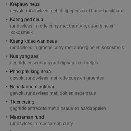
Krapauw neua
gewokt rundsvlees met chilipepers en Thaise basilicum
Bowlen (2 spellen) + hoofdgerecht naar keuze
38%
Kaeng ped neua
rundsvlees in rode curry met bamboe, aubergine en
nabij Brussel
kokosmelk
Bowling Stones Wemmel & Bobbies
10.0
star
Kaeng khiao wan neua
Wemmel
21 min.
directions_car
rundsvlees in groene curry met aubergine en kokosmelk
Verkocht: 264
€36
,20
Regulier
Nua yang sasi
€22
,50
gegrilde ossenhaas met dipsaus en frietjes
Phad prik king neua
gewokt rundsvlees met rode curry en groenten
2-gangenlunch of -diner à la carte
37%
Neua kratiem prikthai
gewokt rundsvlees met look en pepersaus
Vandaag
Morgen
Zo
Wo
Tiger crying
Broekveld
gegrilde entrecote met dipsaus en aardappelen
Herent
21 min.
directions_car
Massaman rund
Verkocht: 14
€37
,50
Regulier
rundsvlees in massaman curry
€23
,50