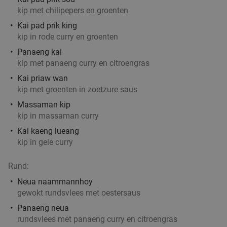
Indiaas 3-gangenlunch of -diner à la carte
kip met chilipepers en groenten
34%
Kai pad prik king
Vandaag
Morgen
Zo
Ma
Wo
Do
kip in rode curry en groenten
New Bollywood Indian Restaurant
9.1
star
Panaeng kai
Antwerpen
21 min.
directions_car
kip met panaeng curry en citroengras
Verkocht: 5
€30
,15
Regulier
Kai priaw wan
€19
,90
kip met groenten in zoetzure saus
Massaman kip
kip in massaman curry
2- of 3-gangenlunch of -diner à la carte bij
31%
Kai kaeng lueang
Brasserie Woods
kip in gele curry
Vandaag
Morgen
Zo
Di
Wo
Do
Rund:
Brasserie Woods
9.4
star
Neua naammannhoy
Antwerpen
21 min.
directions_car
gewokt rundsvlees met oestersaus
Verkocht: 300
€47
Regulier
Panaeng neua
€32
,50
rundsvlees met panaeng curry en citroengras