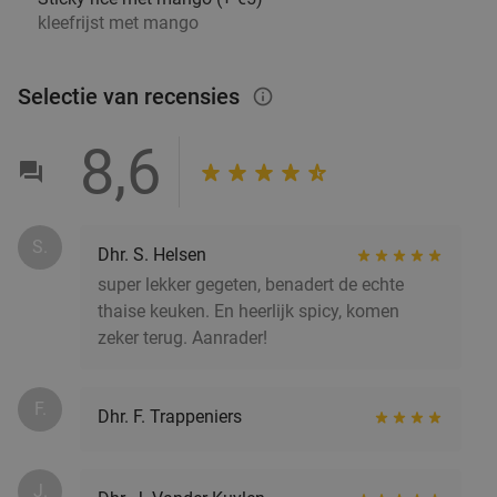
kleefrijst met mango
Verkocht: 832
€13
,90
Regulier
€8
,50
Selectie van recensies
info_outlined
8,6
2- of 3-gangen keuzediner of -lunch nabij
57%
Brussel
Vandaag
Morgen
Zo
Ma
Di
Wo
Do
S.
Dhr. S. Helsen
Lala Restaurant
Schaarbeek
22 min.
directions_car
super lekker gegeten, benadert de echte
thaise keuken. En heerlijk spicy, komen
Verkocht: 104
€22
,80
Regulier
zeker terug. Aanrader!
€9
,90
F.
Dhr. F. Trappeniers
Bulgaarse 2- of 3-gangenlunch of -diner in
35%
Brussel
J.