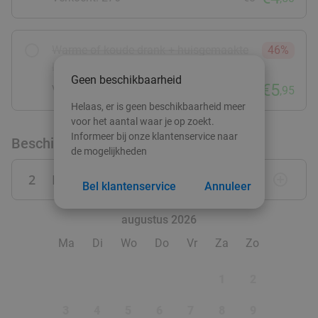
Warme of koude drank + huisgemaakte
46%
lekkernijen + wandel- of fietsroute
Geen beschikbaarheid
€5
Verkocht: 21
€11
,95
Helaas, er is geen beschikbaarheid meer
voor het aantal waar je op zoekt.
Informeer bij onze klantenservice naar
Beschikbaarheid
de mogelijkheden
2
Personen
remove_circle_outline
add_circle_outline
Bel klantenservice
Annuleer
augustus 2026
Ma
Di
Wo
Do
Vr
Za
Zo
1
2
3
4
5
6
7
8
9