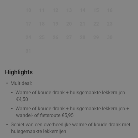
10
11
12
13
14
15
16
17
18
19
20
21
22
23
24
25
26
27
28
29
30
31
Highlights
Multideal:
Warme of koude drank + huisgemaakte lekkernijen
€4,50
Warme of koude drank + huisgemaakte lekkernijen +
wandel- of fietsroute €5,95
Geniet van een overheerlijke warme of koude drank met
huisgemaakte lekkernijen