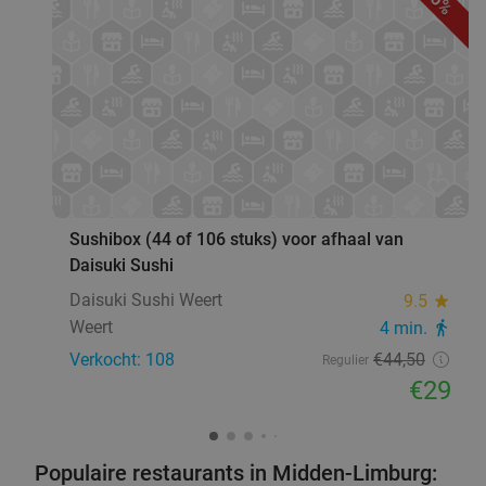
35%
favorite_border
Sushibox (44 of 106 stuks) voor afhaal van
Daisuki Sushi
Daisuki Sushi Weert
9.5
star
Weert
4 min.
directions_walk
Verkocht: 108
€44
,50
Regulier
€29
Populaire restaurants in Midden-Limburg: