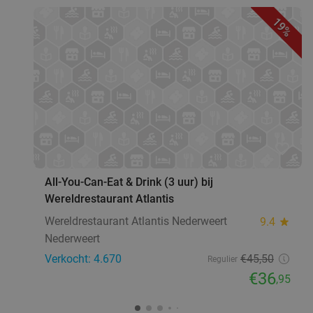
19%
favorite_border
All-You-Can-Eat & Drink (3 uur) bij
Wereldrestaurant Atlantis
Wereldrestaurant Atlantis Nederweert
9.4
star
Nederweert
Verkocht: 4.670
€45
,50
Regulier
€36
,95