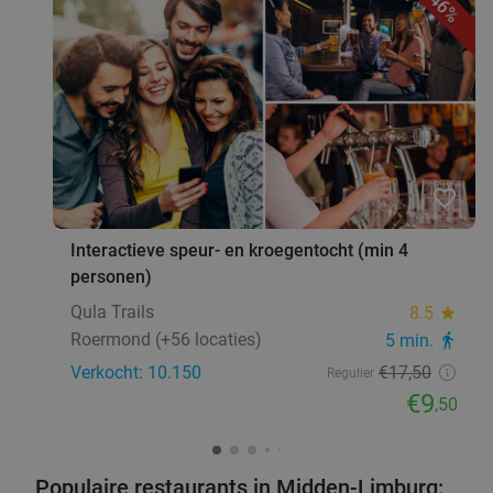
46%
favorite_border
Interactieve speur- en kroegentocht (min 4
personen)
Qula Trails
8.5
star
Roermond (+56 locaties)
5 min.
directions_walk
Verkocht: 10.150
€17
,50
Regulier
€9
,50
Populaire restaurants in Midden-Limburg: