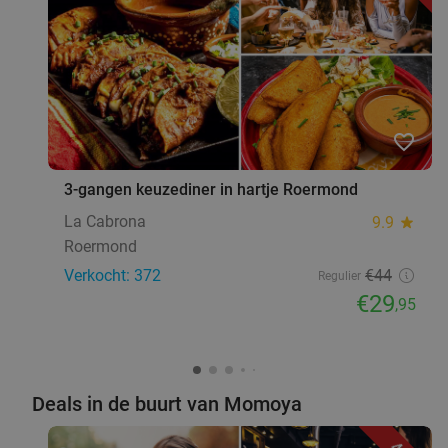
favorite_border
3-gangen keuzediner in hartje Roermond
La Cabrona
9.9
star
Roermond
Verkocht: 372
€44
Regulier
€29
,95
Deals in de buurt van Momoya