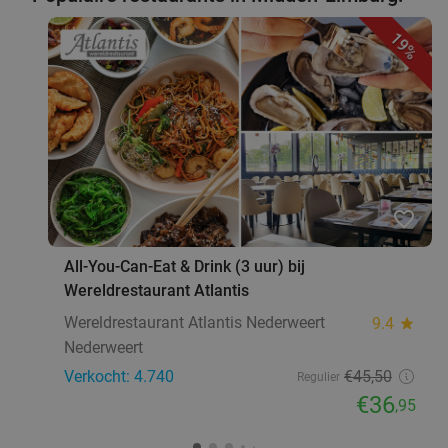
19%
favorite_border
All-You-Can-Eat & Drink (3 uur) bij
Wereldrestaurant Atlantis
Wereldrestaurant Atlantis Nederweert
9.4
star
Nederweert
Verkocht: 4.740
€45
,50
Regulier
€36
,95