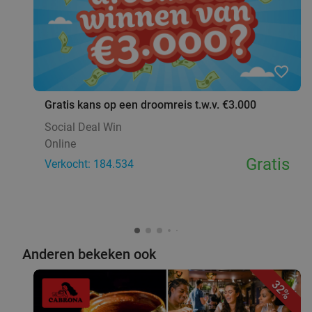
favorite_border
Gratis kans op een droomreis t.w.v. €3.000
Social Deal Win
Online
Gratis
Verkocht: 184.534
Anderen bekeken ook
32%