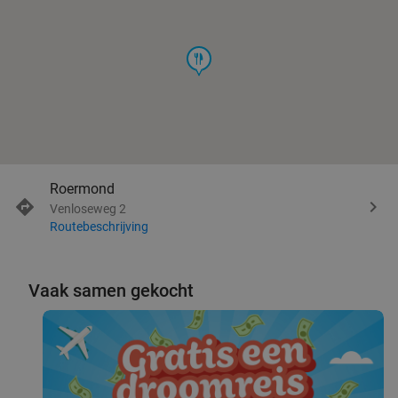
food
Roermond
Venloseweg 2
Routebeschrijving
Vaak samen gekocht