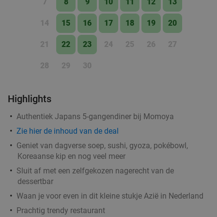
7
8
9
10
11
12
13
14
15
16
17
18
19
20
21
22
23
24
25
26
27
28
29
30
Highlights
Authentiek Japans 5-gangendiner bij Momoya
Zie
hier
de inhoud van de deal
Geniet van dagverse soep, sushi, gyoza, pokébowl,
Koreaanse kip en nog veel meer
Sluit af met een zelfgekozen nagerecht van de
dessertbar
Waan je voor even in dit kleine stukje Azië in Nederland
Prachtig trendy restaurant