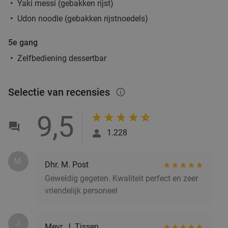
Yaki messi (gebakken rijst)
Udon noodle (gebakken rijstnoedels)
5e gang
Zelfbediening dessertbar
Selectie van recensies
info_outlined
9,5
1.228
M.
Dhr. M. Post
Geweldig gegeten. Kwaliteit perfect en zeer
vriendelijk personeel
J.
Mevr. J. Tissen