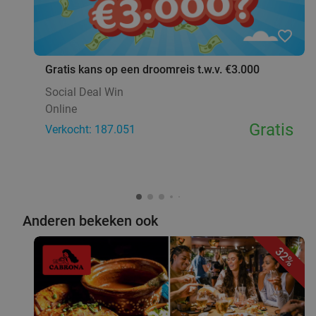
favorite_border
Gratis kans op een droomreis t.w.v. €3.000
Social Deal Win
Online
Gratis
Verkocht: 187.051
Anderen bekeken ook
32%