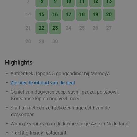
7
8
9
10
11
12
13
14
15
16
17
18
19
20
21
22
23
24
25
26
27
28
29
30
Highlights
Authentiek Japans 5-gangendiner bij Momoya
Zie
hier
de inhoud van de deal
Geniet van dagverse soep, sushi, gyoza, pokébowl,
Koreaanse kip en nog veel meer
Sluit af met een zelfgekozen nagerecht van de
dessertbar
Waan je voor even in dit kleine stukje Azië in Nederland
Prachtig trendy restaurant