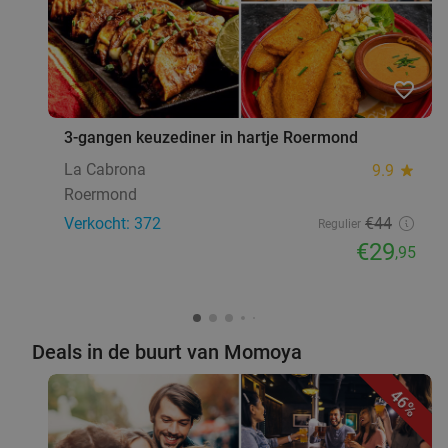
favorite_border
3-gangen keuzediner in hartje Roermond
La Cabrona
9.9
star
Roermond
Verkocht: 372
€44
Regulier
€29
,95
Deals in de buurt van Momoya
46%