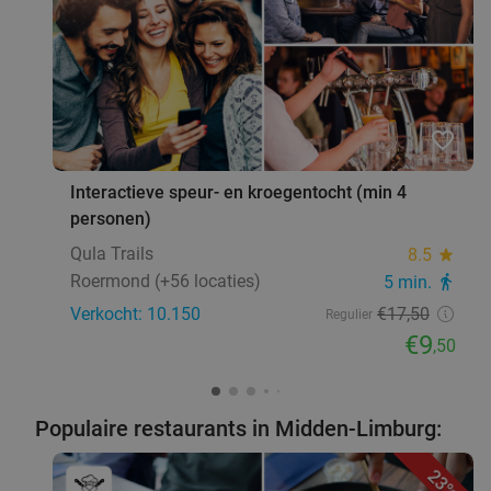
favorite_border
Interactieve speur- en kroegentocht (min 4
personen)
Qula Trails
8.5
star
Roermond (+56 locaties)
5 min.
directions_walk
Verkocht: 10.150
€17
,50
Regulier
€9
,50
Populaire restaurants in Midden-Limburg:
23%