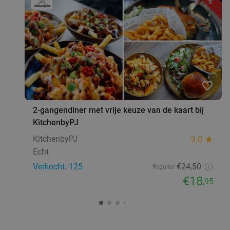
favorite_border
2-gangendiner met vrije keuze van de kaart bij
KitchenbyPJ
KitchenbyPJ
9.0
star
Echt
Verkocht: 125
€24
,50
Regulier
€18
,95