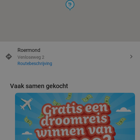
food
Roermond
Venloseweg 2
Routebeschrijving
Vaak samen gekocht