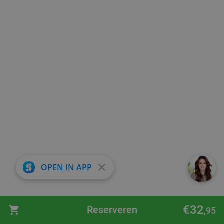
Di
Wo
Do
Grieks Restaurant Minos Oisterwijk
9.5
star
Oisterwijk
28 min.
directions_car
Verkocht: 377
€41
,60
Regulier
€28
,95
3-gangen keuzediner bij Café Restaurant De
30%
Bijenkorf
Vandaag
Morgen
Do
Vr
Za
Café Restaurant De Bijenkorf
9.9
star
Hooge Mierde
28 min.
directions_car
close
OPEN IN APP
Verkocht: 368
€45
Regulier
€31
,50
€32
Reserveren
,95