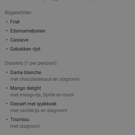
Morgen
Di
Wo
Do
Het Wapen van Liempde
10.0
star
Bijgerechten:
Liempde
18 min.
directions_car
Friet
Verkocht: 156
€24
,10
Regulier
Edamamebonen
€15
,95
Cassave
Gebakken rijst
3-gangen pannenkoekendiner bij 't Struifhuis
43%
Desserts (1 per persoon):
Morgen
Di
Wo
Do
Vr
Dame blanche
met chocoladesaus en slagroom
't Struifhuis Pannenkoekenhuis Liempde
9.4
star
Mango delight
Liempde
18 min.
directions_car
met mango-ijs, Sprite en munt
Verkocht: 811
€27
,95
Regulier
Dessert met spekkoek
€15
,95
met vanille-ijs en slagroom
Tiramisu
met slagroom
3-gangen keuzediner
34%