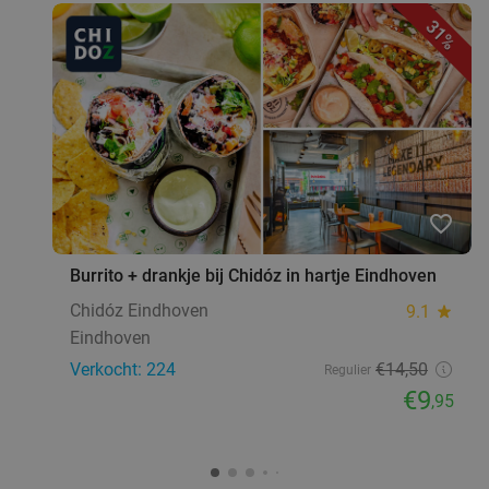
Ton Kanters Gezond Genieten
31%
Morgen
Di
Wo
Do
Vr
Za
Ton Kanters Gezond Genieten
9.6
star
Schijndel
23 min.
directions_car
Verkocht: 469
€8
,64
Regulier
€4
,95
favorite_border
3-gangendiner bij een Bar Bistro DuCo
45%
Burrito + drankje bij Chidóz in hartje Eindhoven
Bar Bistro DuCo
9.0
star
Chidóz Eindhoven
9.1
star
Deurne
23 min.
directions_car
Eindhoven
Verkocht: 224
€14
,50
Verkocht: 2.412
€40
,60
Regulier
Regulier
€9
€22
,95
,50
Lunch voor 2 bij Fletcher Hotels
40%