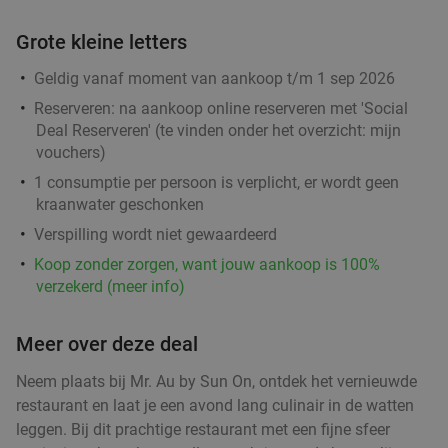
Grote kleine letters
Wandelarrangement bij Bavaria Brouwerijcafé
32%
Geldig vanaf moment van aankoop t/m 1 sep 2026
Reserveren:
na aankoop online reserveren met 'Social
Vandaag
Morgen
Di
Wo
Do
Vr
Za
Deal Reserveren' (te vinden onder het overzicht:
mijn
Bavaria Brouwerijcafé
9.8
star
vouchers
)
Lieshout
13 min.
directions_car
1 consumptie per persoon is verplicht, er wordt geen
Verkocht: 19
€28
,45
Regulier
kraanwater geschonken
€19
,25
Verspilling wordt niet gewaardeerd
Koop zonder zorgen, want jouw aankoop is 100%
verzekerd (meer info)
Wandelarrangement incl. lunchplank bij De
37%
Vriendschap Boskant
Meer over deze deal
Vandaag
Wo
Do
Vr
Za
Neem plaats bij Mr. Au by Sun On, ontdek het vernieuwde
De Vriendschap Boskant
9.8
star
restaurant en laat je een avond lang culinair in de watten
Sint-Oedenrode
14 min.
directions_car
leggen. Bij dit prachtige restaurant met een fijne sfeer
Verkocht: 239
€26
,95
Regulier