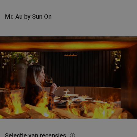
Vandaag
Do
Vr
Za
Mr. Au by Sun On
Brasserie Bravoure
9.8
star
Aarle-Rixtel
18 min.
directions_car
Verkocht: 341
€49
,40
Regulier
€32
,50
Waardebon voor gebak t.w.v. €25 voor
52%
Godfried de Vocht De Echte Bakker
Morgen
Di
Wo
Do
Vr
Za
Godfried de Vocht De Echte Bakker
9.6
star
Maarheeze
19 min.
directions_car
Verkocht: 966
€25
Regulier
€11
,99
Selectie van recensies
info_outlined