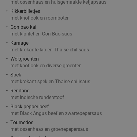
met ossenhaas en huisgemaakte ketjapsaus
Kikkerbilletjes
Roemeens 3-gangen keuzediner bij Restaurant
met knoflook en roomboter
48%
Casa Romanaesca
Gon bao kai
met kipfilet en Gon Bao-saus
Vandaag
Morgen
Wo
Do
Vr
Za
Karaage
Restaurant Casa Romaneasca
9.2
star
met krokante kip en Thaise chilisaus
Sint-Oedenrode
15 min.
directions_car
Wokgroenten
Verkocht: 247
€42
,50
Regulier
met knoflook en diverse groenten
€21
,95
Spek
met krokant spek en Thaise chilisaus
Rendang
1 kilo schepsnoep naar keuze bij De Zoete
met Indische runderstoof
32%
Inval
Black pepper beef
met Black Angus beef en zwartepepersaus
Di
Wo
Do
Vr
Za
Tournedos
De Zoete Inval
9.7
star
met ossenhaas en groenepepersaus
Helmond
16 min.
directions_car