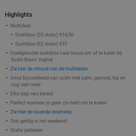
's-Hertogenbosch
21 min.
directions_car
Highlights
Verkocht: 213
€72
,50
Regulier
€39
,50
Multideal:
Sushibox (20 stuks) €18,50
Sushibox (62 stuks) €37
3- of 4-gangendiner à la carte bij 't Raadhuis
29%
Goedgevulde sushibox naar keuze om af te halen bij
Wanroij
Sushi Boom Veghel
Vandaag
Morgen
Wo
Do
Vr
Za
Zie hier de inhoud van de multideals
't Raadhuis Wanroij
9.1
star
Smul bijvoorbeeld van sushi met zalm, garnaal, kip en
Wanroij
21 min.
directions_car
nog veel meer
Verkocht: 44
€38
,60
Elke dag vers bereid
Regulier
€27
,50
Perfect wanneer je geen zin hebt om te koken
Zie hier de lovende recensies
Ook geldig in het weekend!
Warm broodje + verse smoothie voor afhaal bij
43%
Gratis parkeren
Ton Kanters Gezond Genieten