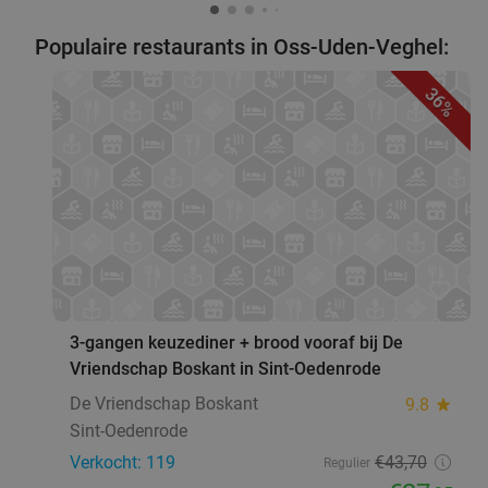
Sushi Call Boxtel
Vandaag
Morgen
Do
Vr
Za
Populaire restaurants in Oss-Uden-Veghel:
Sushi Call Boxtel
9.3
star
36%
Boxtel
23 min.
directions_car
Verkocht: 72
€18
,85
Regulier
€8
,95
Wandelarrangement bij Bavaria Brouwerijcafé
32%
favorite_border
Vandaag
Morgen
Di
Wo
Do
Vr
Za
Bavaria Brouwerijcafé
9.8
star
3-gangen keuzediner + brood vooraf bij De
Lieshout
24 min.
directions_car
Vriendschap Boskant in Sint-Oedenrode
Verkocht: 19
€28
,45
Regulier
De Vriendschap Boskant
9.8
star
€19
,25
Sint-Oedenrode
Verkocht: 119
€43
,70
Regulier