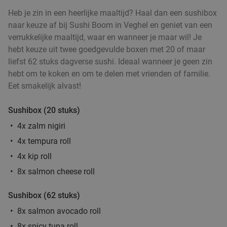
Heb je zin in een heerlijke maaltijd? Haal dan een sushibox
2-gangendiner à la carte bij Happy Italy Den
35%
naar keuze af bij Sushi Boom in Veghel en geniet van een
Bosch
verrukkelijke maaltijd, waar en wanneer je maar wil! Je
hebt keuze uit twee goedgevulde boxen met 20 of maar
Morgen
Di
Wo
Do
Vr
Za
liefst 62 stuks dagverse sushi. Ideaal wanneer je geen zin
Happy Italy Den Bosch
8.5
star
hebt om te koken en om te delen met vrienden of familie.
's-Hertogenbosch
21 min.
directions_car
Eet smakelijk alvast!
Verkocht: 3.073
€20
Regulier
€12
Sushibox (20 stuks)
,95
4x zalm nigiri
4x tempura roll
2-gangen keuzelunch bij De Beren in hartje Den
43%
Bosch
4x kip roll
8x salmon cheese roll
Vandaag
Morgen
Di
Wo
Do
Vr
Za
Restaurant De Beren Den Bosch
9.4
star
Sushibox (62 stuks)
's-Hertogenbosch
21 min.
directions_car
8x salmon avocado roll
Verkocht: 2.476
€22
Regulier
8x spicy tuna roll