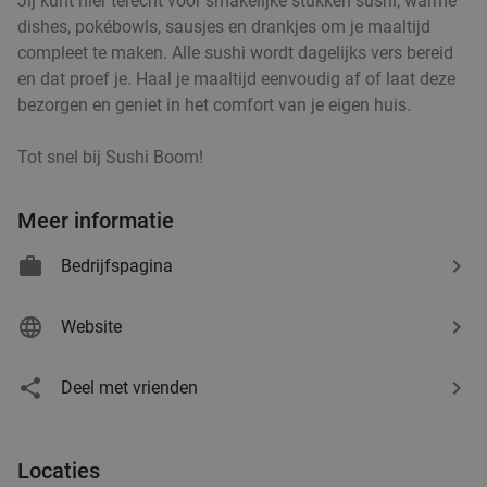
Jij kunt hier terecht voor smakelijke stukken sushi, warme
dishes, pokébowls, sausjes en drankjes om je maaltijd
Vandaag
Morgen
Wo
Do
Vr
Za
compleet te maken. Alle sushi wordt dagelijks vers bereid
Restaurant Nan King
9.9
star
en dat proef je. Haal je maaltijd eenvoudig af of laat deze
's-Hertogenbosch
22 min.
directions_car
bezorgen en geniet in het comfort van je eigen huis.
Verkocht: 433
€48
,55
Regulier
€35
Tot snel bij Sushi Boom!
,90
Meer informatie
3-gangen pannenkoekendiner bij 't Struifhuis
43%
Bedrijfspagina
Morgen
Di
Wo
Do
Vr
't Struifhuis Pannenkoekenhuis Liempde
9.4
star
Website
Liempde
22 min.
directions_car
Verkocht: 811
€27
,95
Regulier
Deel met vrienden
€15
,95
Locaties