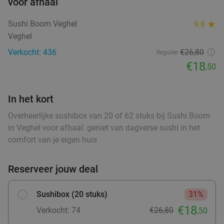
Vandaag
Di
Wo
Do
Vr
Za
voor afhaal
Bakkerij & Bakkerscafé Royal
9.3
star
Sushi Boom Veghel
9.8
star
's-Hertogenbosch
20 min.
directions_car
Veghel
Verkocht: 71
€30
Regulier
food
Verkocht: 436
€26,80
Regulier
€17
,95
€18
,50
In het kort
Maaltijd naar keuze om af te halen bij Oven
48%
Aan, Kom Eraan
Overheerlijke sushibox van 20 of 62 stuks bij Sushi Boom
in Veghel voor afhaal: geniet van dagverse sushi in het
Morgen
Di
Wo
Do
Vr
food
food
food
comfort van je eigen huis
food
food
Oven Aan, Kom Eraan
9.6
star
's-Hertogenbosch
20 min.
directions_car
Reserveer jouw deal
Verkocht: 4.075
€10
,60
Regulier
€5
,50
Sushibox (20 stuks)
31%
€18
Verkocht: 74
€26,80
,50
food