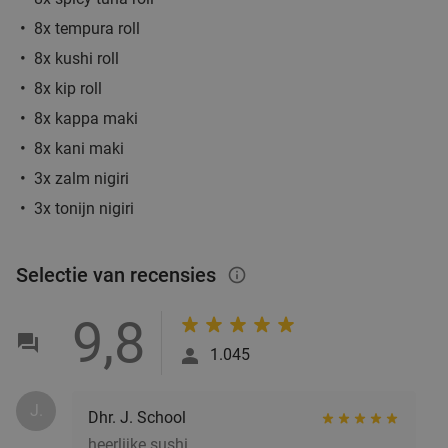
€12
,50
8x tempura roll
8x kushi roll
8x kip roll
2-gangenlunch of 3-gangendiner van de chef
40%
8x kappa maki
bij Restobar Saluut in hartje Vught
8x kani maki
Restobar Saluut
9.8
star
3x zalm nigiri
Vught
21 min.
directions_car
3x tonijn nigiri
Verkocht: 122
€30
Regulier
€17
,95
Selectie van recensies
info_outlined
9,8
4-gangendiner van de chef + amuse bij
39%
1.045
KASerne
Di
Wo
Do
Vr
Za
J.
Dhr. J. School
KASerne
9.7
star
heerlijke sushi