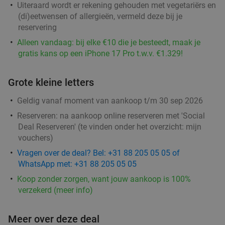
Uiteraard wordt er rekening gehouden met vegetariërs en
Morgen
Di
Wo
Do
Vr
Za
(di)eetwensen of allergieën, vermeld deze bij je
reservering
Ton Kanters Gezond Genieten
9.6
star
Alleen vandaag: bij elke €10 die je besteedt, maak je
Vught
21 min.
directions_car
gratis kans op een iPhone 17 Pro t.w.v. €1.329!
Verkocht: 469
€8
,64
Regulier
€4
,95
Grote kleine letters
Geldig vanaf moment van aankoop t/m 30 sep 2026
Notenbox (1250 gram) voor afhaal bij Kaatje
42%
Reserveren:
na aankoop online reserveren met 'Social
Deal Reserveren' (te vinden onder het overzicht:
mijn
Jans Vught
vouchers
)
Di
Wo
Do
Vr
Za
Vragen over de deal? Bel: +31 88 205 05 05 of
Kaatje Jans Vught
9.7
star
WhatsApp met: +31 88 205 05 05
Vught
21 min.
directions_car
Koop zonder zorgen, want jouw aankoop is 100%
verzekerd (meer info)
Verkocht: 238
€17
,25
Regulier
€9
,95
Meer over deze deal