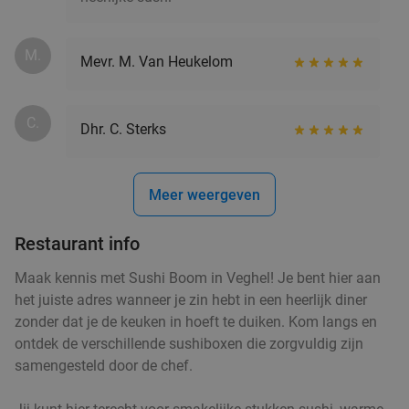
's-Hertogenbosch
22 min.
directions_car
Verkocht: 389
€64
,50
Regulier
M.
Mevr. M. Van Heukelom
€39
,50
C.
Wandelarrangement incl. lunchplank bij De
37%
Dhr. C. Sterks
Vriendschap Boskant
Vandaag
Wo
Do
Vr
Za
Meer weergeven
De Vriendschap Boskant
9.8
star
Sint-Oedenrode
22 min.
directions_car
Restaurant info
Verkocht: 239
€26
,95
Regulier
Maak kennis met Sushi Boom in Veghel! Je bent hier aan
€16
,95
het juiste adres wanneer je zin hebt in een heerlijk diner
zonder dat je de keuken in hoeft te duiken. Kom langs en
ontdek de verschillende sushiboxen die zorgvuldig zijn
samengesteld door de chef.
All-You-Can-Eat Korean BBQ (2,5 uur) + koffie
26%
of thee