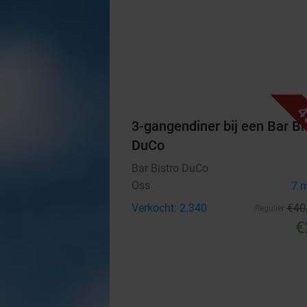
4
3-gangendiner bij een Bar Bi
DuCo
Bar Bistro DuCo
Oss
7 
Verkocht: 2.340
€40
Regulier
€