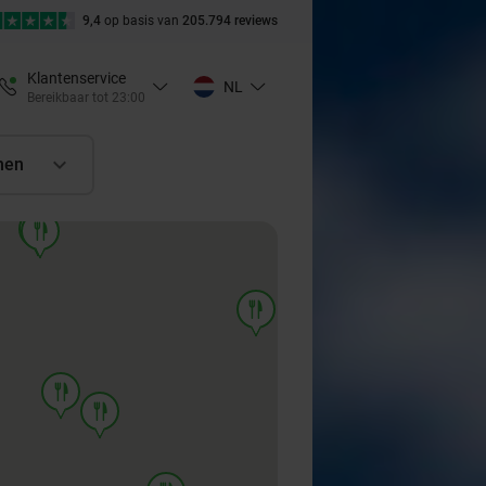
9,4
op basis van
205.794 reviews
Klantenservice
NL
Bereikbaar tot 23:00
nen
food
food
food
food
food