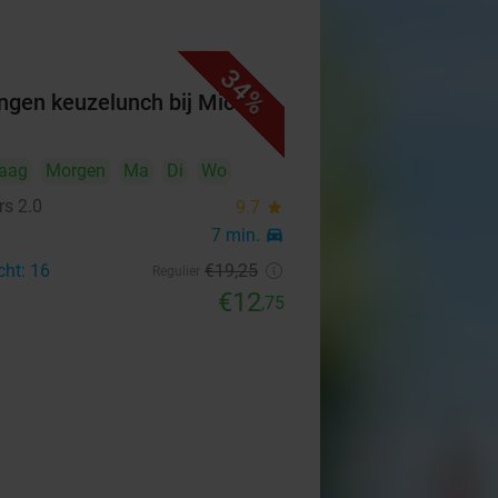
34%
ngen keuzelunch bij Mickers
aag
Morgen
Ma
Di
Wo
rs 2.0
9.7
star
7 min.
directions_car
cht: 16
€19
,25
Regulier
€12
,75