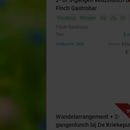
2- of 3-gangen keuzelunch bi
Finch Gastrobar
Vandaag
Morgen
Za
Zo
Di
Finch Gastrobar
Oss
8 
Verkocht: 548
€26
Regulier
€
4
Wandelarrangement + 2-
gangenlunch bij De Kriekepu