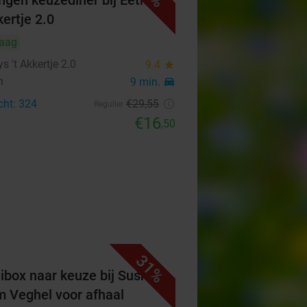
ngen keuzediner bij Eethuys
kertje 2.0
aag
s 't Akkertje 2.0
9.4
star
n
9 min.
directions_car
cht: 324
€29
,55
Regulier
€16
,50
31%
ibox naar keuze bij Sushi
 Veghel voor afhaal