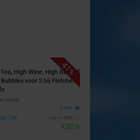
41%
 Tea, High Wine, High Beer of
 Bubbles voor 2 bij Fletcher
ls
er Hotels
5 min.
directions_car
cht: 744
€55
Regulier
€32
,50