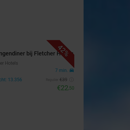
42%
ngendiner bij Fletcher Hotels
er Hotels
7 min.
directions_car
cht: 13.356
€39
Regulier
€22
,50