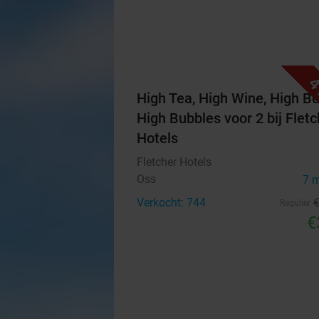
4
High Tea, High Wine, High Be
High Bubbles voor 2 bij Fletc
Hotels
Fletcher Hotels
Oss
7 
Verkocht: 744
Regulier
€