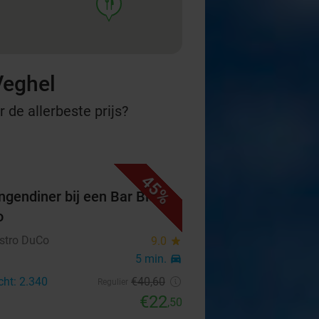
food
Veghel
 de allerbeste prijs?
45%
ngendiner bij een Bar Bistro
o
istro DuCo
9.0
star
5 min.
directions_car
cht: 2.340
€40
,60
Regulier
€22
,50