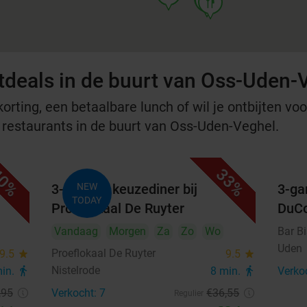
food
tdeals in de buurt van Oss-Uden-
rting, een betaalbare lunch of wil je ontbijten voor
e restaurants in de buurt van Oss-Uden-Veghel.
0%
33%
3-gangen keuzediner bij
NEW
3-ga
TODAY
Proeflokaal De Ruyter
DuC
Vandaag
Morgen
Za
Zo
Wo
Bar B
Uden
Proeflokaal De Ruyter
9.5
star
9.5
star
Nistelrode
min.
directions_walk
8 min.
directions_walk
Verko
,95
Verkocht: 7
€36
,55
Regulier