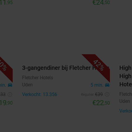
11
€24
,95
,50
0%
42%
els
3-gangendiner bij Fletcher Hotels
High
High
Fletcher Hotels
Hote
Uden
min.
directions_car
5 min.
directions_car
Fletch
€33
Verkocht: 13.356
€39
Regulier
Uden
19
€22
,90
,50
Verko