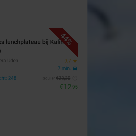
44%
ks lunchplateau bij Kalimera
n
era Uden
9.7
star
7 min.
directions_car
cht: 248
€23
,30
Regulier
€12
,95