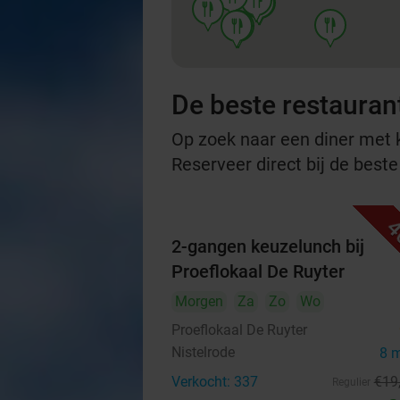
food
food
food
food
food
food
De beste restauran
Op zoek naar een diner met ko
Reserveer direct bij de best
4
2-gangen keuzelunch bij
Proeflokaal De Ruyter
Morgen
Za
Zo
Wo
Proeflokaal De Ruyter
Nistelrode
8 
Verkocht: 337
€19
Regulier