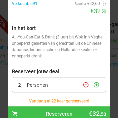
Verkocht: 591
€42,60
Regulier
€32
,50
2%
42%
Friettafel incl. snacks bij Mickers
2-ga
In het kort
2.0
2.0
All-You-Can-Eat & Drink (3 uur) bij Wok Inn Veghel:
Morgen
Vand
9.7
star
onbeperkt genieten van gerechten uit de Chinese,
min.
directions_car
Mickers 2.0
Micke
9.7
star
Japanse, Indonesische en Hollandse keuken +
Uden
Uden
€35
7 min.
directions_car
onbeperkt drank
23
,95
Verkocht: 92
€18
,95
Verko
Regulier
€10
Reserveer jouw deal
,95
2
Personen
remove_circle_outline
add_circle_outline
augustus 2026
Vandaag al 22 keer gereserveerd
Ma
Di
Wo
Do
Vr
Za
Zo
€32
Reserveren
,50