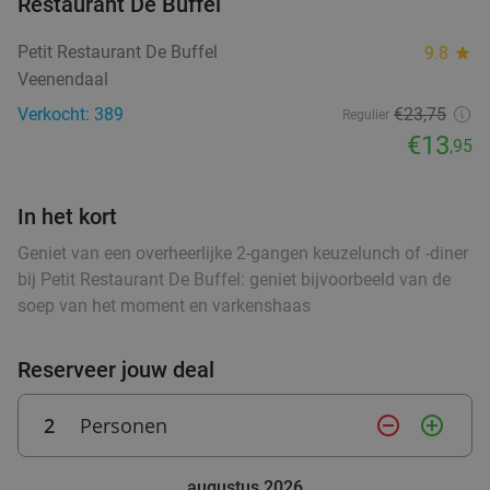
Restaurant De Buffel
€29
food
food
Petit Restaurant De Buffel
9.8
star
Veenendaal
Verkocht: 389
€23,75
Schnitzel + kartoffelsalat + friet bij Bistro Het
Regulier
51%
€13
,95
Hoefijzer
Vandaag
Morgen
Za
Zo
In het kort
Bistro Het Hoefijzer
9.5
star
Arnhem
20 min.
directions_car
Geniet van een overheerlijke 2-gangen keuzelunch of -diner
bij Petit Restaurant De Buffel: geniet bijvoorbeeld van de
Verkocht: 427
€29
,50
Regulier
soep van het moment en varkenshaas
€14
,50
Reserveer jouw deal
All-You-Can-Eat Koreaanse barbecue (2 of 2,5
30%
2
Personen
remove_circle_outline
add_circle_outline
uur) bij Busan Korean BBQ
Vandaag
Morgen
Za
Zo
Di
Wo
augustus 2026