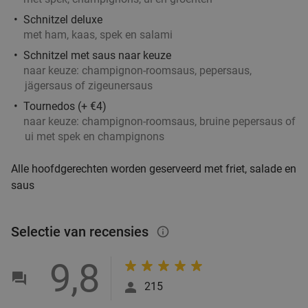
Vandaag
Morgen
Za
Zo
Ma
Di
Wo
Schnitzel deluxe
met ham, kaas, spek en salami
Restaurant GIGI Arnhem
9.0
star
Schnitzel met saus naar keuze
Arnhem
20 min.
directions_car
naar keuze: champignon-roomsaus, pepersaus,
Verkocht: 88
€22
Regulier
jägersaus of zigeunersaus
€12
,50
Tournedos (+ €4)
naar keuze: champignon-roomsaus, bruine pepersaus of
ui met spek en champignons
Indiaas 3-gangendiner naar keuze bij
34%
Alle hoofdgerechten worden geserveerd met friet, salade en
Dhamaka Indian Restaurant
saus
Vandaag
Morgen
Za
Zo
Ma
Di
Wo
Dhamaka Indian Restaurant
9.6
star
Selectie van recensies
info_outlined
Arnhem
20 min.
directions_car
Verkocht: 331
€32
Regulier
9,8
€21
215