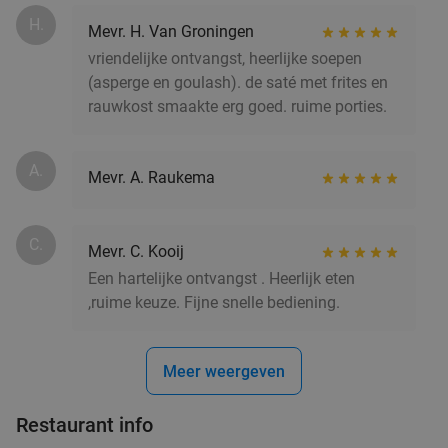
H.
Mevr. H. Van Groningen
All-You-Can-Eat wereldgerechten +
25%
vriendelijke ontvangst, heerlijke soepen
drankpakket + koffie of thee bij Bleeckerstreet
(asperge en goulash). de saté met frites en
Arnhem
rauwkost smaakte erg goed. ruime porties.
Vandaag
Zo
Ma
Di
Wo
Bleeckerstreet Arnhem
9.8
star
A.
Mevr. A. Raukema
Arnhem
20 min.
directions_car
Verkocht: 372
€64
,15
Regulier
€48
C.
Mevr. C. Kooij
Een hartelijke ontvangst . Heerlijk eten
,ruime keuze. Fijne snelle bediening.
(Vega)burger + friet met mayonaise + salade
36%
in hartje Arnhem
Meer weergeven
Vandaag
Morgen
Za
Zo
Wo
IVEAU Burgers & Wijnbar
9.4
star
Restaurant info
Arnhem
20 min.
directions_car