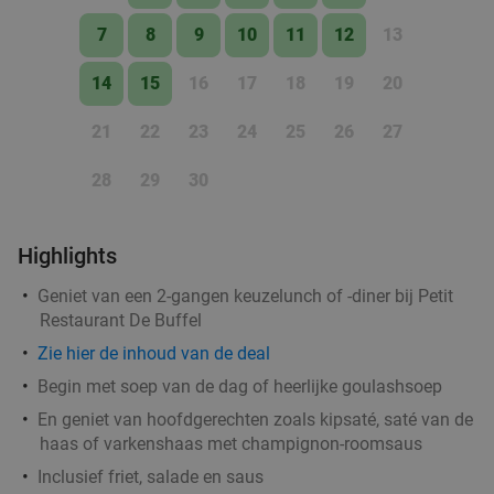
41%
Pinoccio de Korenmarkt
7
8
9
10
11
12
13
Vandaag
Morgen
Za
Zo
Ma
Di
Wo
14
15
16
17
18
19
20
Pinoccio de Korenmarkt Arnhem
9.2
star
Arnhem
20 min.
directions_car
21
22
23
24
25
26
27
Verkocht: 910
€33
,95
Regulier
28
29
30
€19
,95
Highlights
All-You-Can-Eat tapas (2,5 uur) + nagerecht bij
31%
Geniet van een 2-gangen keuzelunch of -diner bij Petit
Ramblas in hartje Arnhem
Restaurant De Buffel
Vandaag
Morgen
Za
Zo
Ma
Di
Wo
Zie
hier
de inhoud van de deal
Ramblas Arnhem
8.7
star
Begin met soep van de dag of heerlijke goulashsoep
Arnhem
20 min.
directions_car
En geniet van hoofdgerechten zoals kipsaté, saté van de
haas of varkenshaas met champignon-roomsaus
Verkocht: 113
€39
,20
Regulier
€26
,95
Inclusief friet, salade en saus