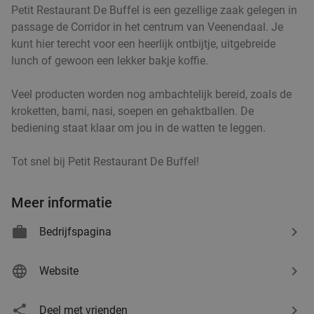
Petit Restaurant De Buffel is een gezellige zaak gelegen in
Verkocht: 401
€24
,95
Regulier
passage de Corridor in het centrum van Veenendaal. Je
€16
kunt hier terecht voor een heerlijk ontbijtje, uitgebreide
lunch of gewoon een lekker bakje koffie.
3-gangen keuzediner in hartje Arnhem
48%
Veel producten worden nog ambachtelijk bereid, zoals de
kroketten, bami, nasi, soepen en gehaktballen. De
Vandaag
Di
Wo
bediening staat klaar om jou in de watten te leggen.
Café/Restaurant Verheyden
9.4
star
Tot snel bij Petit Restaurant De Buffel!
Arnhem
20 min.
directions_car
Verkocht: 905
€58
Regulier
Meer informatie
€29
,95
Bedrijfspagina
Website
Turks 3-gangen keuzediner bij Troya
36%
Vandaag
Morgen
Zo
Ma
Di
Wo
Deel met vrienden