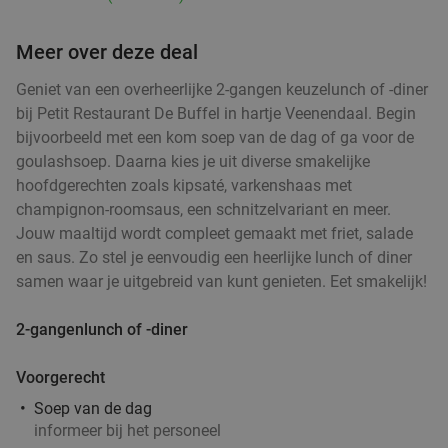
€17
,50
Meer over deze deal
Geniet van een overheerlijke 2-gangen keuzelunch of -diner
2-gangen keuzediner bij Stan Arnhem
42%
bij Petit Restaurant De Buffel in hartje Veenendaal. Begin
bijvoorbeeld met een kom soep van de dag of ga voor de
Vandaag
Morgen
Za
Zo
Ma
Di
Wo
goulashsoep. Daarna kies je uit diverse smakelijke
Stan Arnhem
9.7
star
hoofdgerechten zoals kipsaté, varkenshaas met
Arnhem
20 min.
directions_car
champignon-roomsaus, een schnitzelvariant en meer.
Verkocht: 1.568
€33
,45
Regulier
Jouw maaltijd wordt compleet gemaakt met friet, salade
€19
en saus. Zo stel je eenvoudig een heerlijke lunch of diner
,50
samen waar je uitgebreid van kunt genieten. Eet smakelijk!
2-gangen keuzelunch in hartje Arnhem
37%
2-gangenlunch of -diner
Voorgerecht
Morgen
Ma
Wo
Soep van de dag
Yi Mian Soju
9.8
star
informeer bij het personeel
Arnhem
20 min.
directions_car