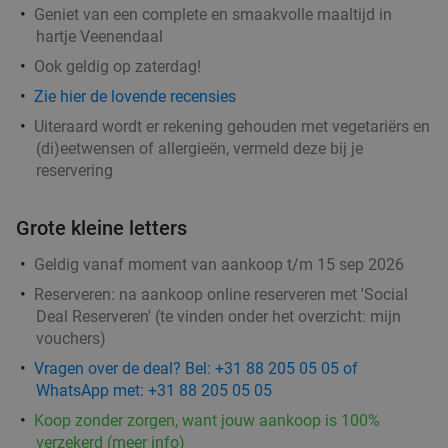
Geniet van een complete en smaakvolle maaltijd in
hartje Veenendaal
Salade of broodje naar keuze bij Geniet in de
35%
Ook geldig op zaterdag!
Weerd
Zie hier de lovende recensies
Vandaag
Di
Wo
Uiteraard wordt er rekening gehouden met vegetariërs en
(di)eetwensen of allergieën, vermeld deze bij je
Lunchcafé Geniet in de Weerd
9.8
star
reservering
Arnhem
20 min.
directions_car
Verkocht: 35
€10
Regulier
Grote kleine letters
€6
,50
Geldig vanaf moment van aankoop t/m 15 sep 2026
Reserveren:
na aankoop online reserveren met 'Social
Deal Reserveren' (te vinden onder het overzicht:
mijn
Fiesta Tapas Toren bij La Cubanita
10%
vouchers
)
Morgen
Ma
Di
Wo
Vragen over de deal? Bel: +31 88 205 05 05 of
La Cubanita Arnhem
WhatsApp met: +31 88 205 05 05
Arnhem
20 min.
directions_car
Koop zonder zorgen, want jouw aankoop is 100%
verzekerd (meer info)
Verkocht: 59
€19
,50
Regulier