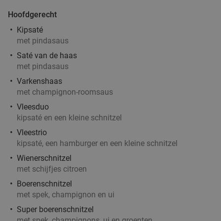
Verkocht: 164
€15
,90
Regulier
Hoofdgerecht
€9
,95
Kipsaté
met pindasaus
Saté van de haas
met pindasaus
2- of 3-gangen keuzediner bij La Piazza
31%
Varkenshaas
Woudenberg
met champignon-roomsaus
Vandaag
Morgen
Za
Zo
Ma
Wo
Vleesduo
kipsaté en een kleine schnitzel
La Piazza Woudenberg
9.5
star
Vleestrio
Woudenberg
20 min.
directions_car
kipsaté, een hamburger en een kleine schnitzel
Verkocht: 441
€28
,90
Regulier
Wienerschnitzel
€19
,95
met schijfjes citroen
Boerenschnitzel
met spek, champignon en ui
2-gangenlunch bij Restaurant GIGI in hartje
43%
Super boerenschnitzel
Arnhem
met spek, champignons, ui en groenten