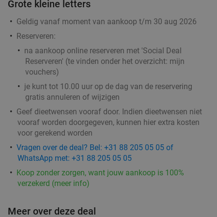
Grote kleine letters
Morgen
Di
Wo
Do
Geldig vanaf moment van aankoop t/m 30 aug 2026
Eethuis Ima
9.8
star
Reserveren:
Ede
5 min.
directions_walk
na aankoop online reserveren met 'Social Deal
Verkocht: 72
€15
,15
Regulier
Reserveren' (te vinden onder het overzicht:
mijn
€10
,50
vouchers
)
je kunt tot 10.00 uur op de dag van de reservering
gratis annuleren of wijzigen
3-gangen keuzediner bij Pannenkoekenhuis De
42%
Langenberg
Geef dieetwensen vooraf door. Indien dieetwensen niet
vooraf worden doorgegeven, kunnen hier extra kosten
Morgen
Zo
Ma
Di
Wo
Do
voor gerekend worden
Pannenkoekenhuis De Langenberg
9.7
star
Vragen over de deal? Bel: +31 88 205 05 05 of
Ede
2 min.
directions_car
WhatsApp met: +31 88 205 05 05
Koop zonder zorgen, want jouw aankoop is 100%
Verkocht: 1.290
€30
,15
Regulier
verzekerd (meer info)
€17
,50
Meer over deze deal