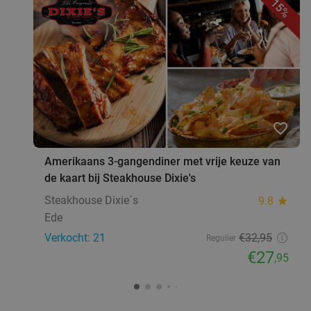
15%
Verkocht: 552
€25
Regulier
€14
Lunch voor 2 bij Fletcher Hotels
40%
favorite_border
Fletcher Hotels
Heelsum
10 min.
directions_car
Amerikaans 3-gangendiner met vrije keuze van
Verkocht: 4.867
€33
Regulier
de kaart bij Steakhouse Dixie's
€19
,90
Steakhouse Dixie´s
9.8
star
Ede
2-gangen keuzelunch bij House of Bird
Verkocht: 21
€32
,95
48%
Regulier
Kwintelooijen
€27
,95
Ma
Di
Wo
Do
House of Bird Kwintelooijen
9.5
star