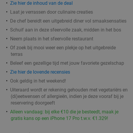
2 min.
directions_walk
Zie
hier
de inhoud van de deal
Verkocht: 879
€32
,95
Regulier
Laat je verrassen door culinaire creaties
€24
,95
De chef bereidt een uitgebreid diner vol smaaksensaties
Schuif aan in deze sfeervolle zaak, midden in het bos
Neem plaats in het sfeervolle restaurant
All-You-Can-Eat Aziatische tapas en
23%
Of zoek bij mooi weer een plekje op het uitgebreide
Koreaanse barbecue (3 uur)
terras
Di
Wo
Do
Beleef een gezellige tijd met jouw favoriete gezelschap
Zie hier de lovende recensies
Tapasia
9.9
star
Ede
4 min.
directions_walk
Ook geldig in het weekend!
Verkocht: 613
€43
Uiteraard wordt er rekening gehouden met vegetariërs en
Regulier
(di)eetwensen of allergieën, indien je deze vooraf bij je
€33
reservering doorgeeft
Alleen vandaag: bij elke €10 die je besteedt, maak je
gratis kans op een iPhone 17 Pro t.w.v. €1.329!
Marokkaanse 2-gangen keuzelunch + drankje
31%
bij Eethuis Ima in het centrum van Ede