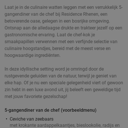
High tea + glas verse jus d’orange (1,5 uur) bij
Laat je in de culinaire watten leggen met een verrukkelijk 5-
27%
gangendiner van de chef bij Residence Rhenen, een
De4Zussen
betoverende oase, gelegen in een bosrijke omgeving.
Ma
Di
Wo
Do
Ontsnap aan de alledaagse drukte en trakteer jezelf op een
De4Zussen
9.2
star
gastronomische ervaring. Laat de chef-kok je
Ede
2 min.
directions_car
smaakpapillen verwennen met een verfijnde selectie van
culinaire hoogstandjes, bereid met de meest verse en
Verkocht: 126
€24
,75
Regulier
hoogwaardige ingrediënten.
€17
,95
In deze idyllische setting word je omringd door de
rustgevende geluiden van de natuur, terwijl je geniet van
4-gangen keuzediner bij De Beren
46%
elke hap. Of je nu een speciale gelegenheid viert of gewoon
zin hebt in een luxe avond uit, jij beleeft een geweldige tijd
Morgen
Zo
Ma
Di
Wo
Do
met jouw favoriete gezelschap!
Restaurant De Beren Ede
9.5
star
5-gangendiner van de chef (voorbeeldmenu)
Ede
3 min.
directions_car
Ceviche van zeebaars
Verkocht: 465
€47
,70
Regulier
met krokante aardappelkaantjes, bieslookolie, radijs en