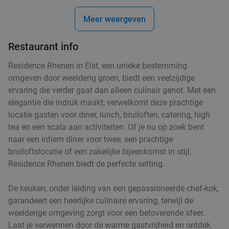
Veenendaal
8 min.
directions_car
Meer weergeven
Verkocht: 353
€43
,75
Regulier
€24
,95
Restaurant info
Residence Rhenen in Elst, een unieke bestemming
Milkshake de luxe of koffieplaat + Luikse wafel
omgeven door weelderig groen, biedt een veelzijdige
36%
ervaring die verder gaat dan alleen culinair genot. Met een
in hartje Veenendaal
elegantie die indruk maakt, verwelkomt deze prachtige
Morgen
Ma
Di
Wo
Do
locatie gasten voor diner, lunch, bruiloften, catering, high
Shake-inn
9.8
star
tea en een scala aan activiteiten. Of je nu op zoek bent
Veenendaal
8 min.
directions_car
naar een intiem diner voor twee, een prachtige
bruiloftslocatie of een zakelijke bijeenkomst in stijl,
Verkocht: 277
€9
,23
Regulier
Residence Rhenen biedt de perfecte setting.
€5
,95
De keuken, onder leiding van een gepassioneerde chef-kok,
garandeert een heerlijke culinaire ervaring, terwijl de
2-gangen keuzelunch of -diner bij Petit
41%
weelderige omgeving zorgt voor een betoverende sfeer.
Restaurant De Buffel
Laat je verwennen door de warme gastvrijheid en ontdek