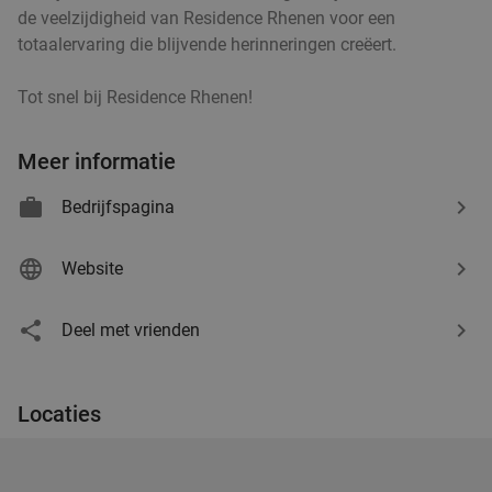
de veelzijdigheid van Residence Rhenen voor een
Petit Restaurant De Buffel
9.8
star
totaalervaring die blijvende herinneringen creëert.
Veenendaal
8 min.
directions_car
Verkocht: 402
€23
,75
Regulier
Tot snel bij Residence Rhenen!
€13
,95
Meer informatie
Bedrijfspagina
3-gangendiner à la carte bij Grand Café De Kei
21%
Wo
Do
Website
Grand Café De Kei
9.9
star
Veenendaal
8 min.
directions_car
Deel met vrienden
Verkocht: 384
€33
,50
Regulier
€26
,50
Locaties
Grieks 3-gangen keuzediner bij Alexandros
31%