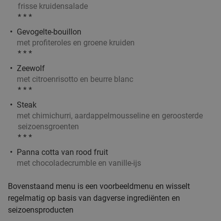
€25
,95
frisse kruidensalade
* * *
Gevogelte-bouillon
2-gangen keuzelunch bij De Kantine
37%
met profiteroles en groene kruiden
* * *
Morgen
Zo
Ma
Di
Wo
Do
Zeewolf
met citroenrisotto en beurre blanc
De Kantine
9.4
star
* * *
Wageningen
7 min.
directions_car
Steak
Verkocht: 205
€17
,50
Regulier
met chimichurri, aardappelmousseline en geroosterde
€11
seizoensgroenten
* * *
Panna cotta van rood fruit
Lunch voor 2 bij Fletcher Hotels
40%
met chocoladecrumble en vanille-ijs
Bovenstaand menu is een voorbeeldmenu en wisselt
Fletcher Hotels
regelmatig op basis van dagverse ingrediënten en
Wolfheze
8 min.
directions_car
seizoensproducten
Verkocht: 4.867
€33
Regulier