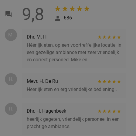
Regulier
9,8
€25
,95
686
2-gangen keuzelunch bij De Bijenmarkt
44%
M.
Dhr. M. H
Héérlijk eten, op een voortreffelijke locatie, in
Morgen
Zo
Ma
Di
Wo
Do
een gezellige ambiance met zeer vriendelijk
Pannenkoekenhuis De Bijenmarkt
9.7
star
en correct personeel Mike en
Veenendaal
8 min.
directions_car
Verkocht: 475
€22
,20
Regulier
H.
Mevr. H. De Ru
€12
,50
Heerlijk eten en erg vriendelijke bediening..
H.
Dhr. H. Hagenbeek
3-gangen keuzediner bij Grand Café Karakter
43%
heerlijk gegeten, vriendelijk personeel in een
Morgen
Zo
Wo
Do
prachtige ambiance.
Grand Café Karakter Veenendaal
9.3
star