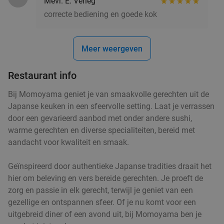
Mevr. E. Verleg
correcte bediening en goede kok
Vandaag
Morgen
Za
Zo
Di
Wo
Trattoria Santa Maria
9.2
star
Oirschot
15 min.
directions_car
Meer weergeven
Verkocht: 200
€36
Regulier
€24
Restaurant info
,95
Bij Momoyama geniet je van smaakvolle gerechten uit de
Japanse keuken in een sfeervolle setting. Laat je verrassen
door een gevarieerd aanbod met onder andere sushi,
Wandelarrangement incl. koffie/thee + gebak
35%
warme gerechten en diverse specialiteiten, bereid met
+ lunch bij SNTZL. De Zwaan
aandacht voor kwaliteit en smaak.
Vandaag
Morgen
Za
Zo
Di
Wo
Geïnspireerd door authentieke Japanse tradities draait het
SNTZL. De Zwaan
9.8
star
hier om beleving en vers bereide gerechten. Je proeft de
Oirschot
15 min.
directions_car
zorg en passie in elk gerecht, terwijl je geniet van een
Verkocht: 521
€24
,50
Regulier
gezellige en ontspannen sfeer. Of je nu komt voor een
€15
,95
uitgebreid diner of een avond uit, bij Momoyama ben je