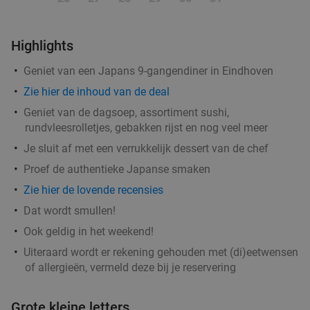
Godfried de Vocht De Echte Bakker
Vandaag
Morgen
Za
Ma
Di
Wo
Highlights
Godfried de Vocht De Echte Bakker
9.6
star
Leende
12 min.
directions_car
Geniet van een Japans 9-gangendiner in Eindhoven
Verkocht: 876
€25
Regulier
Zie hier de inhoud van de deal
€11
,99
Geniet van de dagsoep, assortiment sushi,
rundvleesrolletjes, gebakken rijst en nog veel meer
Je sluit af met een verrukkelijk dessert van de chef
Wandelarrangement incl. warme drank +
29%
Proef de authentieke Japanse smaken
gebak + lunchplank bij Parkpaviljoen
Zie hier de lovende recensies
@BestZoo
Dat wordt smullen!
Vandaag
Morgen
Za
Zo
Ma
Di
Wo
Ook geldig in het weekend!
Parkpaviljoen @BestZoo
9.8
star
Uiteraard wordt er rekening gehouden met (di)eetwensen
Best
13 min.
directions_car
of allergieën, vermeld deze bij je reservering
Verkocht: 40
€23
,95
Regulier
€16
Grote kleine letters
,95