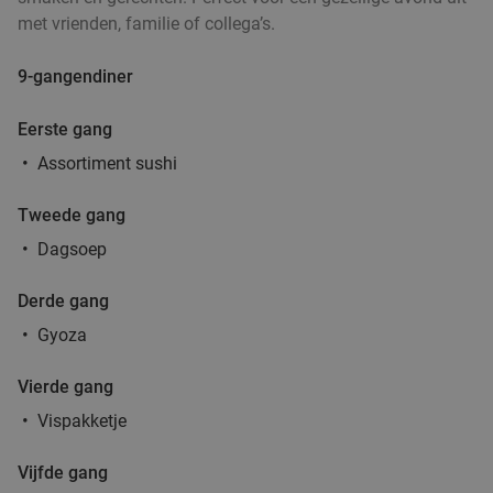
€16
met vrienden, familie of collega’s.
,95
9-gangendiner
Eerste gang
2-gangen keuzelunch bij SAMEN eten en
37%
drinken
Assortiment sushi
Vandaag
Morgen
Za
Zo
Ma
Di
Wo
Tweede gang
SAMEN eten en drinken Helmond
9.3
star
Dagsoep
Helmond
15 min.
directions_car
Verkocht: 148
€19
,90
Derde gang
Regulier
€12
,50
Gyoza
Vierde gang
Lunch voor 2 bij Fletcher Hotels
40%
Vispakketje
Fletcher Hotels
Vijfde gang