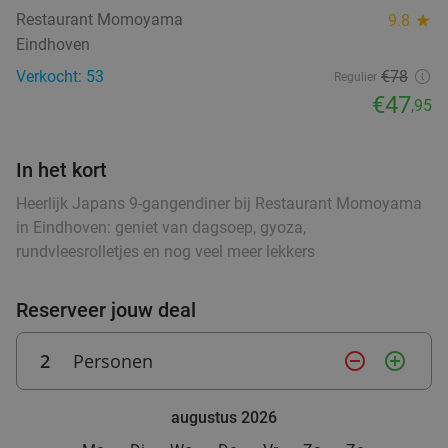
food
Restaurant Momoyama
9.8
star
food
Eindhoven
Wandelarrangement + appelflap + koffie/thee
34%
Verkocht: 53
€78
+ borrelplank bij Eetcafé Manege Meulendijks
Regulier
€47
,95
Za
Zo
Eetcafé Manege Meulendijks
9.2
star
food
food
In het kort
Heeze
9 min.
directions_car
food
Verkocht: 85
€21
,20
Heerlijk Japans 9-gangendiner bij Restaurant Momoyama
food
Regulier
€13
in Eindhoven: geniet van dagsoep, gyoza,
food
,95
rundvleesrolletjes en nog veel meer lekkers
food
Reserveer jouw deal
Waardebon voor gebak t.w.v. €25 voor
52%
Godfried de Vocht De Echte Bakker
2
Personen
remove_circle_outline
add_circle_outline
Vandaag
Morgen
Za
Ma
Di
Wo
Godfried de Vocht De Echte Bakker
9.6
star
augustus 2026
Valkenswaard
11 min.
directions_car