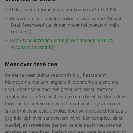
Geldig vanaf moment van aankoop t/m 4 okt 2026
Reserveren:
na aankoop online reserveren met 'Social
Wandelarrangement bij Bavaria Brouwerijcafé
32%
Deal Reserveren' (te vinden onder het overzicht:
mijn
vouchers
)
Vandaag
Morgen
Za
Zo
Ma
Di
Wo
Koop zonder zorgen, want jouw aankoop is 100%
Bavaria Brouwerijcafé
9.8
star
verzekerd (meer info)
Lieshout
13 min.
directions_car
Verkocht: 14
€28
,45
Regulier
Meer over deze deal
€19
,25
Geniet van een culinaire avond uit bij Restaurant
Momoyama met een uitgebreid Japans 9-gangendiner.
Wandelarrangement incl. lunchplank bij De
37%
Laat je verrassen door een gevarieerd menu met een
Vriendschap Boskant
combinatie van Aziatische smaken en heerlijke klassiekers.
Proef onder andere een assortiment sushi, gyoza en een
Vandaag
Morgen
Za
Zo
Wo
smaakvol visgerecht, gevolgd door warme gerechten zoals
De Vriendschap Boskant
9.8
star
gegrilde kipfilet en rundvleesrolletjes. Een compleet diner
Sint-Oedenrode
14 min.
directions_car
waarbij je in meerdere gangen kennismaakt met diverse
Verkocht: 227
€26
,95
smaken en gerechten. Perfect voor een gezellige avond uit
Regulier