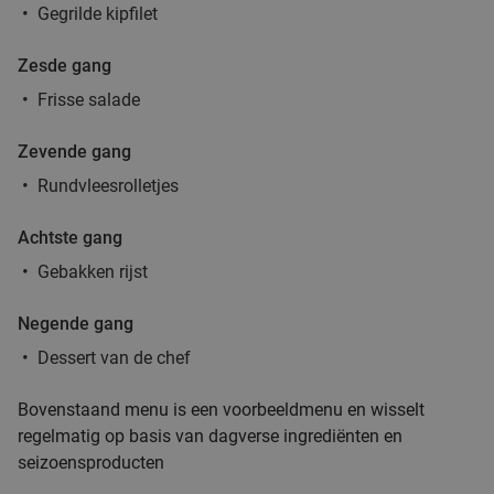
Helmond
15 min.
directions_car
Gegrilde kipfilet
Verkocht: 4.819
€33
Regulier
€19
Zesde gang
,90
Frisse salade
Zevende gang
3-gangendiner bij een Bar Bistro DuCo
45%
Rundvleesrolletjes
Bar Bistro DuCo
9.0
star
Achtste gang
Helmond
15 min.
directions_car
Gebakken rijst
Verkocht: 2.340
€40
,60
Regulier
€22
,50
Negende gang
Dessert van de chef
3-gangendiner of -lunch bij Brasserie Welkom
35%
Bovenstaand menu is een voorbeeldmenu en wisselt
Thuis
regelmatig op basis van dagverse ingrediënten en
seizoensproducten
Vandaag
Morgen
Za
Di
Wo