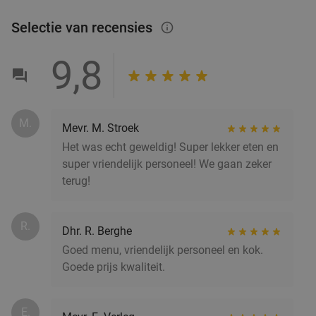
Brasserie Welkom Thuis
9.8
star
Helmond
15 min.
directions_car
Selectie van recensies
info_outlined
Verkocht: 90
€22
,95
Regulier
9,8
€14
,95
Sushibox (44, 48 of 72 stuks) voor afhaal bij
45%
M.
Mevr. M. Stroek
IZUMI in hartje Helmond
Het was echt geweldig! Super lekker eten en
super vriendelijk personeel! We gaan zeker
Vandaag
Morgen
Za
Zo
Ma
Di
Wo
terug!
IZUMI Helmond
9.8
star
Helmond
15 min.
directions_car
R.
Verkocht: 612
€44
Regulier
Dhr. R. Berghe
€24
Goed menu, vriendelijk personeel en kok.
Goede prijs kwaliteit.
Italiaans 3-gangen keuzediner bij Trattoria Santa
31%
Maria
E.