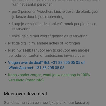
Adulis Restaurant
9.6
star
van het aantal personen
Roosendaal
8 min.
directions_car
per 2 personen/vouchers kies je dezelfde plank, geef
food
food
Verkocht: 672
€41
,75
je keuze door bij de reservering
Regulier
€24
koop je verschillende planken? maak per plank een
reservering
enkel geldig met vooraf gemaakte reservering
Burger naar keuze + friet + mayonaise bij Bar
42%
Niet geldig i.c.m. andere acties of kortingen
New York Roosendaal
Niet inwisselbaar voor een ticket voor een andere
periode, contanten of anderszins inwisselbaar
Vandaag
Morgen
Zo
Wo
Do
Vragen over de deal? Bel: +31 88 205 05 05 of
Bar New York Roosendaal
9.7
star
WhatsApp met: +31 88 205 05 05
Roosendaal
8 min.
directions_car
food
Koop zonder zorgen, want jouw aankoop is 100%
food
Verkocht: 135
€18
,90
Regulier
food
verzekerd (meer info)
€10
,95
Meer over deze deal
Geniet samen van een heerlijke plank naar keuze bij
food
food