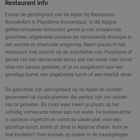
Restaurant info
€8
,95
food
food
Ervaar de gezelligheid van de Alpen bij Restaurant
food
RoosenAlm in Playdôme Roosendaal. In dit Alpijns
food
3-gangen keuzediner bij Eeterij Family Etten-
42%
gethematiseerde restaurant geniet je van smaakvolle
food
Leur
gerechten, uitgebreide planken en verrassende drankjes in
een warme en sfeervolle omgeving. Neem plaats in het
Vandaag
Morgen
Zo
Ma
Di
Wo
Do
restaurant met uitzicht op de activiteiten van Playdôme of
Eeterij Family Etten-Leur
9.3
star
geniet van het vernieuwde terras aan het water. Hier draait
Etten-Leur
23 min.
directions_car
alles om samen genieten, of je nu langskomt voor een
gezellige borrel, een uitgebreide lunch of een heerlijk diner.
Verkocht: 387
€34
,40
Regulier
food
food
€19
food
,95
De gerechten zijn geïnspireerd op de Alpen en worden
geserveerd op royale planken die perfect zijn om samen
van te genieten. Bij mooi weer neem je plaats op het
volledig vernieuwde terras aan het water. De buitenruimte
Italiaans 2- of 3-gangen keuzediner bij Il
24%
food
is opnieuw ingericht en vormt de ideale plek voor een
Bambino
gezellige lunch, borrel of diner in Alpijnse sferen. Kom je
food
met kinderen? Dan kunnen zij spelen in de naastgelegen
Vandaag
Morgen