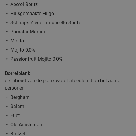
Aperol Spritz
€37
,95
Huisgemaakte Hugo
Schnaps Ziege Limoncello Spritz
Pornstar Martini
2-gangen keuzelunch bij De Beren Roosendaal
43%
Mojito
Mojito 0,0%
Vandaag
Morgen
Zo
Ma
Di
Wo
Do
Passionfruit Mojito 0,0%
De Beren Roosendaal
8.9
star
food
Oud Gastel
11 min.
directions_car
Borrelplank
Verkocht: 1.717
€22
Regulier
de inhoud van de plank wordt afgestemd op het aantal
€12
,50
personen
food
Bergham
Salami
12-uurtje naar keuze of wandel- of
39%
Fuet
fietsarrangement bij Resort Sub Ocean
Old Amsterdam
Morgen
Zo
Do
Bretzel