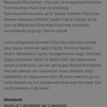
High beer + luxe borrelplank bij Café De Sjoes
34%
Restaurant RoosenAlm. Kies voor de knapperige Kitzbühel
Flammkuchen Plank met verschillende
in hartje Roosendaal
flammkuchenvarianten, de St. Moritz Grillteller Plank met
Zo
Wo
Do
diverse vleesspecialiteiten, loaded fries en salade, of ga
Café De Sjoes
9.7
star
voor de Westendorf Schnitzel Plank met schnitzels,
Roosendaal
8 min.
directions_car
verschillende toppings, friet en salade.
Verkocht: 122
€22
,50
Regulier
Liever ontspannen borrelen? Kies dan voor een cocktail
€14
,95
naar keuze, zoals een Aperol Spritz, Pornstar Martini,
Mojito, Watermelon Spritz, Hausgemachte Hugo, Schnaps
Ziege Limoncello Spritz of Mojito 0,0%. Bij iedere keuze
3-gangen keuzediner bij Bravo Grill & Steak
35%
geniet je daarnaast van een gemengde Bretzel Borrelplank
met een selectie van vleeswaren, kaas, bretzels, chips,
Wo
Do
bitterballen en bijpassende dips. Bij mooi weer ben je van
Bravo Grill & Steak
9.7
star
harte welkom op ons vernieuwde terras aan het water. Dat
Roosendaal
8 min.
directions_car
wordt genieten in de Alpen!
Verkocht: 229
€43
,10
Regulier
€27
Dinerplank
,95
keuze uit 1 dinerplank per 2 personen