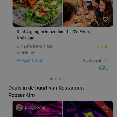
47%
Jolly 2.0
8.7
star
favorite_border
Rijsbergen
26 min.
directions_car
Verkocht: 210
€37
,90
Regulier
3- of 4-gangen keuzediner bij D'n Eeterij
€19
Kruisland
,95
food
D'n Eeterij Kruisland
9.5
star
Kruisland
Verkocht: 460
€50
Regulier
All-You-Can-Eat tafelgrill (2 uur) bij Muhabbet
27%
€29
food
Muhabbet
9.7
star
Antwerpen
27 min.
directions_car
food
Deals in de buurt van Restaurant
Verkocht: 108
€39
Regulier
€28
RoosenAlm
,50
40%
3-gangen keuzediner bij Restaurant