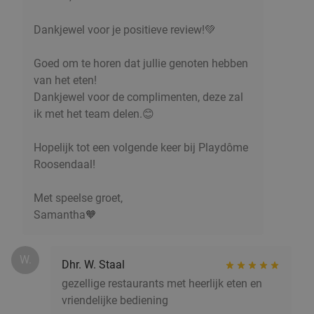
3-gangendiner à la carte bij Het Nieuwe Hof
45%
Dankjewel voor je positieve review!💚
Vandaag
Morgen
Zo
Ma
Di
Do
food
Het Nieuwe Hof
9.4
star
Goed om te horen dat jullie genoten hebben
Kapellen
19 min.
directions_car
van het eten!
Dankjewel voor de complimenten, deze zal
Verkocht: 292
€46
,80
Regulier
ik met het team delen.😊
€25
,90
Hopelijk tot een volgende keer bij Playdôme
food
Roosendaal!
3-gangen keuzediner of -lunch
32%
Met speelse groet,
Vandaag
Morgen
Zo
Ma
Wo
Do
Samantha🧡
't Pandje Stabroek
9.6
star
Stabroek
22 min.
directions_car
W.
Verkocht: 594
€32
Regulier
Dhr. W. Staal
€21
,90
gezellige restaurants met heerlijk eten en
vriendelijke bediening