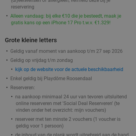
(di)eetwensen of allergieën, vermeld deze bij je
food
Verkocht: 16
€30
Regulier
food
food
food
food
food
food
food
food
reservering
food
food
€19
food
food
,95
food
Alleen vandaag: bij elke €10 die je besteedt, maak je
food
gratis kans op een iPhone 17 Pro t.w.v. €1.329!
food
All-You-Can-Eat barbecueën (3 uur) bij Amigos
26%
Grote kleine letters
food
food
BBQ Restaurant
Geldig vanaf moment van aankoop t/m 27 sep 2026
Vandaag
Morgen
Zo
Geldig op vrijdag t/m zondag
Amigos BBQ Restaurant
9.0
star
kijk op de website voor de actuele beschikbaarheid
Roosendaal
7 min.
directions_car
Enkel geldig bij Playdôme Roosendaal
Verkocht: 292
€36
,25
Regulier
Reserveren:
€26
,95
food
na aankoop minimaal 24 uur van tevoren
uitsluitend
online reserveren met 'Social Deal Reserveren' (te
vinden onder het overzicht:
mijn vouchers
)
Oost-Afrikaans proeverijdiner
43%
foo
reserveer met ten minste 2 vouchers (1 voucher is
geldig voor 1 persoon)
Vandaag
Morgen
Zo
Ma
Di
Wo
Do
food
de inhoud van de plank wordt uitgebreid aan de hand