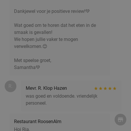
Restaurant BARGO
9.7
star
Dankjewel voor je positieve review!💚
Bosschenhoofd
16 min.
directions_car
Verkocht: 445
€42
,10
Regulier
Wat goed om te horen dat het eten in de
€23
,95
smaak is gevallen!
We hopen jullie vaker te mogen
verwelkomen.😊
Bierproeverij + rondleiding + rondvaart (90
Met speelse groet,
78%
Samantha💚
min)
Vandaag
Morgen
Zo
R.
Kloosterschip Elia II - Hét kloosterbier
9.7
star
Mevr. R. Klop Hazen
Dinteloord
19 min.
directions_car
was goed en voldoende. vriendelijk
personeel.
Verkocht: 299
€34
,50
Regulier
€7
,50
food
Restaurant RoosenAlm
Hoi Ria,