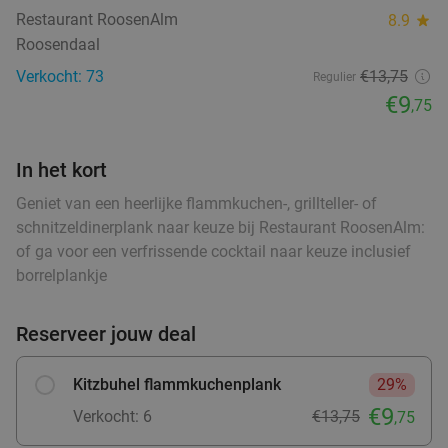
Restaurant RoosenAlm
8.9
star
New York Pizza (25, 30 of 35 cm) om af te
47%
Roosendaal
halen
Verkocht: 73
€13,75
Regulier
Vandaag
Morgen
Zo
Ma
Di
Wo
Do
€9
,75
New York Pizza Bergen op Zoom
9.4
star
Bergen op Zoom
6 min.
directions_car
In het kort
Verkocht: 127
€14
,20
Regulier
Geniet van een heerlijke flammkuchen-, grillteller- of
€7
,50
schnitzeldinerplank naar keuze bij Restaurant RoosenAlm:
of ga voor een verfrissende cocktail naar keuze inclusief
borrelplankje
Luxe ontbijtbuffet + glas cava bij Grand Hotel
38%
De Draak in Bergen op Zoom
Reserveer jouw deal
Ma
Di
Wo
Do
Grand Hotel De Draak
9.7
star
Kitzbuhel flammkuchenplank
29%
Bergen op Zoom
6 min.
directions_car
€9
Verkocht: 6
€13,75
,75
Verkocht: 230
€31
,50
Regulier