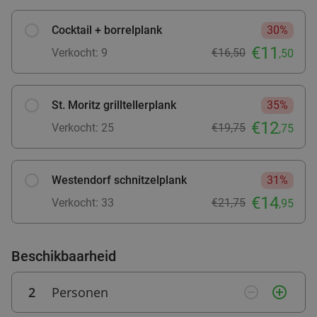
€19
,50
Cocktail + borrelplank
30%
€11
Verkocht: 9
€16,50
,50
6-gangen shared dining tapasdiner bij The Bar
21%
Zo
Ma
Do
St. Moritz grilltellerplank
35%
The Bar
9.2
star
€12
Verkocht: 25
€19,75
,75
Bergen op Zoom
6 min.
directions_car
Verkocht: 357
€34
Regulier
€27
Westendorf schnitzelplank
31%
€14
Verkocht: 33
€21,75
,95
3- of 4-gangendiner van de chef + amuse bij
35%
Beschikbaarheid
Restaurant ´t Geheim van Bergen
Vandaag
Morgen
2
Personen
remove_circle_outline
add_circle_outline
Restaurant 't Geheim van Bergen
9.7
star