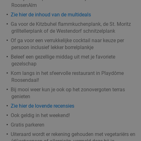
Lake's Leisure
9.5
star
RoosenAlm
food
Bergen op Zoom
7 min.
directions_car
Zie hier de inhoud van de multideals
Verkocht: 400
€20
,85
Regulier
Ga voor de Kitzbuhel flammkuchenplank, de St. Moritz
food
€11
,95
food
food
food
grilltellerplank of de Westendorf schnitzelplank
food
food
food
food
food
food
food
food
food
food
food
Of ga voor een verrukkelijke cocktail naar keuze per
food
food
food
food
food
food
food
food
food
food
food
food
food
food
food
food
food
food
food
food
food
food
persoon inclusief lekker borrelplankje
food
food
food
food
food
food
food
food
food
food
food
food
food
food
food
food
3-gangendiner bij Plaza Polar Bear
34%
food
food
Beleef een gezellige middag uit met je favoriete
food
food
gezelschap
Plaza Polar Bear
9.8
star
Roosendaal
7 min.
directions_car
Kom langs in het sfeervolle restaurant in Playdôme
food
food
food
Roosendaal!
Verkocht: 126
€31
,95
Regulier
food
Bij mooi weer kun je ook op het zonovergoten terras
€20
,95
food
food
genieten
Zie hier de lovende recensies
food
food
Ook geldig in het weekend!
Uitgebreide borrelbox voor 4 personen
34%
ood
Gratis parkeren
Dips ‘n Bites
Uiteraard wordt er rekening gehouden met vegetariërs en
Roosendaal
7 min.
directions_car
food
food