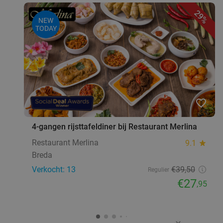
29%
NEW
TODAY
favorite_border
4-gangen rijsttafeldiner bij Restaurant Merlina
Restaurant Merlina
9.1
star
Breda
Verkocht: 13
€39
,50
Regulier
€27
,95