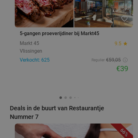
favorite_border
5-gangen proeverijdiner bij Markt45
Markt 45
9.5
star
Vlissingen
Verkocht: 625
€59
,05
Regulier
€39
Deals in de buurt van Restaurantje
Nummer 7
66%