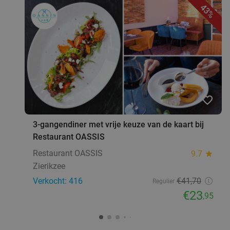
43%
favorite_border
3-gangendiner met vrije keuze van de kaart bij
Restaurant OASSIS
Restaurant OASSIS
9.7
star
Zierikzee
Verkocht: 416
€41
,70
Regulier
€23
,95