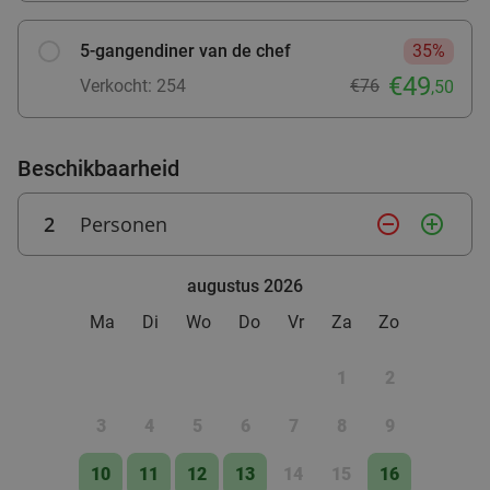
5-gangendiner van de chef
35%
€49
Verkocht: 254
€76
,50
Beschikbaarheid
2
Personen
remove_circle_outline
add_circle_outline
augustus 2026
Ma
Di
Wo
Do
Vr
Za
Zo
1
2
3
4
5
6
7
8
9
10
11
12
13
14
15
16