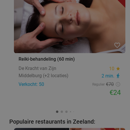
favorite_border
Reiki-behandeling (60 min)
De Kracht van Zijn
10
star
Middelburg (+2 locaties)
2 min.
directions_walk
Verkocht: 50
€70
Regulier
€24
Populaire restaurants in Zeeland: