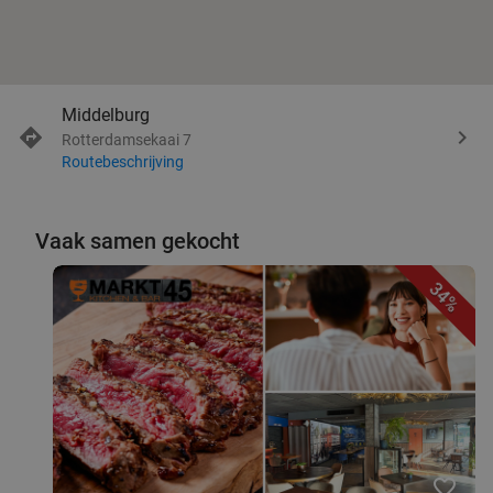
Middelburg
Rotterdamsekaai 7
Routebeschrijving
Vaak samen gekocht
34%
favorite_border