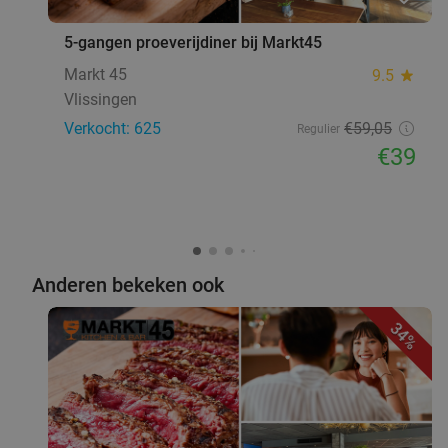
5-gangen proeverijdiner bij Markt45
Markt 45
9.5
star
Vlissingen
Verkocht: 625
€59
,05
Regulier
€39
Anderen bekeken ook
34%