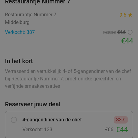
Restaurantje Nummer 7
Ontbijt of 12-uurtje of burger met friet en
44%
Restaurantje Nummer 7
9.6
star
salade
Middelburg
Di
Wo
Do
Vr
Za
food
Verkocht: 387
€66
Regulier
Gio's Croissanterie
9.8
star
food
€44
food
Terneuzen
26 min.
directions_car
food
Verkocht: 42
€12
,50
Regulier
In het kort
€6
,95
Verrassend en verrukkelijk 4- of 5-gangendiner van de chef
food
bij Restaurantje Nummer 7: proef unieke gerechten en
verfijnde smaaksensaties
Warme snack + frisdrank, ijs of ijskoffie
20%
De Pooter Olie
9.4
star
Reserveer jouw deal
Terneuzen
28 min.
directions_car
Verkocht: 25
€3
,50
Regulier
4-gangendiner van de chef
33%
€2
,80
€44
Verkocht: 133
€66