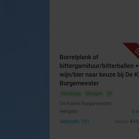
5
Borrelplank of
bittergarnituur/bitterballen +
wijn/bier naar keuze bij De K
Burgemeester
Vandaag
Morgen
Vr
De Kleine Burgemeester
Hengelo
5 
Verkocht: 101
€11
Regulier