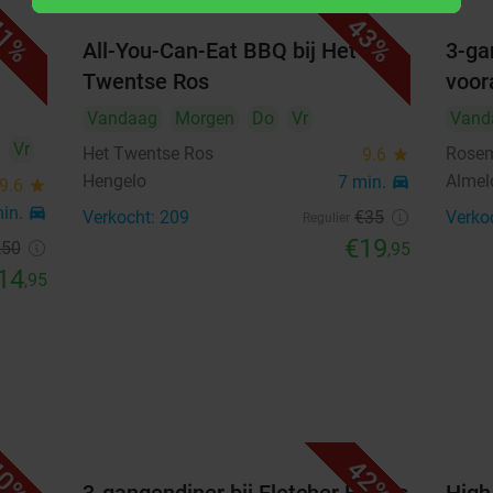
1
2
1%
43%
All-You-Can-Eat BBQ bij Het
3-ga
3
4
5
6
7
8
9
Twentse Ros
voor
10
11
12
13
14
15
16
Vandaag
Morgen
Do
Vr
Vand
Vr
Het Twentse Ros
Rosem
9.6
star
17
18
19
20
21
22
23
Hengelo
Almel
7 min.
directions_car
9.6
star
24
25
26
27
28
29
30
min.
directions_car
Verkocht: 209
€35
Verko
Regulier
€19
,50
,95
31
14
,95
september 2026
Ma
Di
Wo
Do
Vr
Za
Zo
1
2
3
4
5
6
7
8
9
10
11
12
13
0%
42%