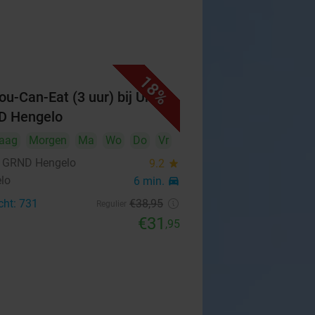
18%
You-Can-Eat (3 uur) bij Urban
D Hengelo
aag
Morgen
Ma
Wo
Do
Vr
 GRND Hengelo
9.2
star
lo
6 min.
directions_car
cht: 731
€38
,95
Regulier
€31
,95