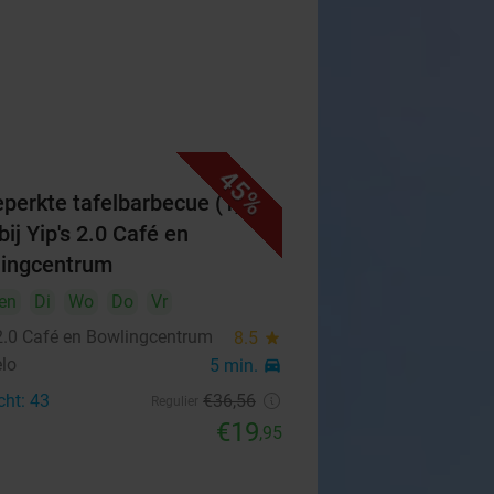
45%
perkte tafelbarbecue (1,5
bij Yip's 2.0 Café en
ingcentrum
en
Di
Wo
Do
Vr
 2.0 Café en Bowlingcentrum
8.5
star
lo
5 min.
directions_car
cht: 43
€36
,56
Regulier
€19
,95