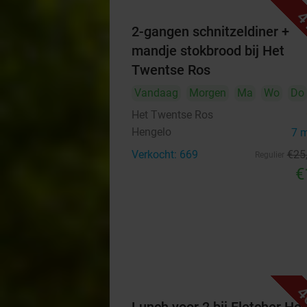
4
2-gangen schnitzeldiner +
mandje stokbrood bij Het
Twentse Ros
Vandaag
Morgen
Ma
Wo
Do
Het Twentse Ros
Hengelo
7 
Verkocht: 669
€25
Regulier
€
4