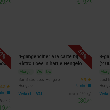
29
€19
,95
,95
0%
49%
es)
4-gangendiner à la carte bij Bar
3-ga
ood
Bistro Loev in hartje Hengelo
(2 uu
Morgen
Wo
Do
Morg
Bar Bistro Loev Hengelo
Lust 
9.9
star
Hengelo
Henge
5 min.
directions_car
8.2
star
min.
directions_car
Verkocht: 634
€60
Verko
Regulier
€30
,90
,50
19
,50