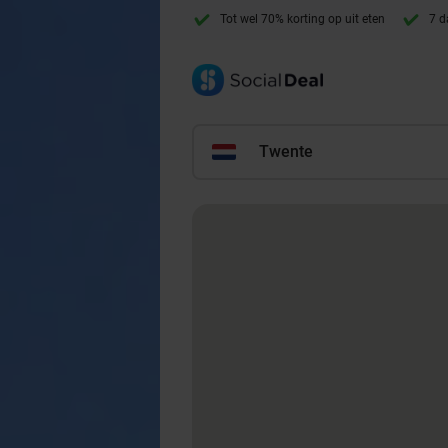
Tot wel 70% korting op uit eten
7 d
Twente