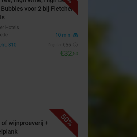
 Tea, High Wine, High Beer of
 Bubbles voor 2 bij Fletcher
ls
er Hotels
ede
10 min.
directions_car
cht: 810
€55
Regulier
€32
,50
50%
 of wijnproeverij +
elplank