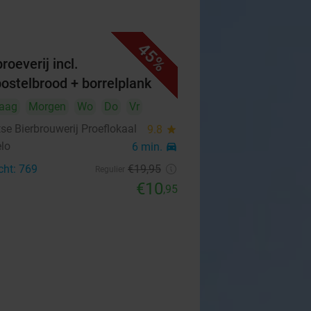
45%
roeverij incl.
bostelbrood + borrelplank
aag
Morgen
Wo
Do
Vr
se Bierbrouwerij Proeflokaal
9.8
star
lo
6 min.
directions_car
cht: 769
€19
,95
Regulier
€10
,95