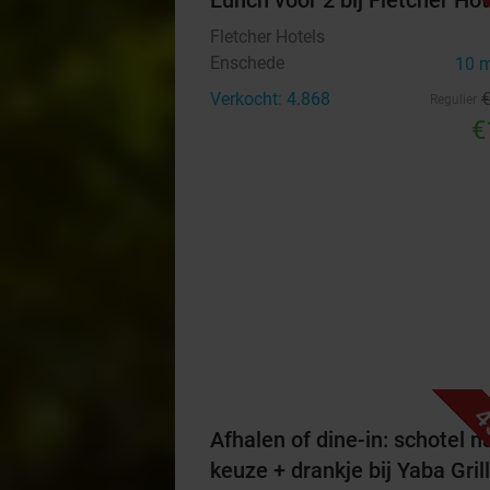
Lunch voor 2 bij Fletcher Hot
Fletcher Hotels
Enschede
10 
Verkocht: 4.868
Regulier
€
4
Afhalen of dine-in: schotel n
keuze + drankje bij Yaba Grill