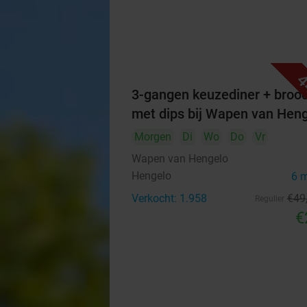
4
3-gangen keuzediner + broo
met dips bij Wapen van Hen
Morgen
Di
Wo
Do
Vr
Wapen van Hengelo
Hengelo
6 
Verkocht: 1.958
€49
Regulier
€