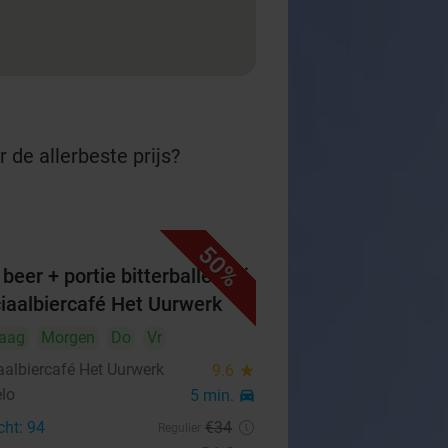
 de allerbeste prijs?
50%
beer + portie bitterballen bij
iaalbiercafé Het Uurwerk
aag
Morgen
Do
Vr
aalbiercafé Het Uurwerk
9.6
star
lo
5 min.
directions_car
cht: 94
€34
Regulier