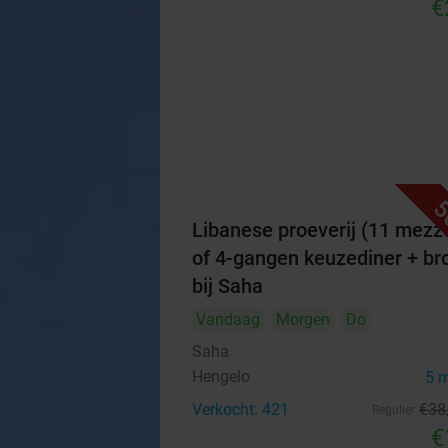
€
5
Libanese proeverij (11 mezz
of 4-gangen keuzediner + br
bij Saha
Vandaag
Morgen
Do
Saha
Hengelo
5 
Verkocht: 421
€38
Regulier
€