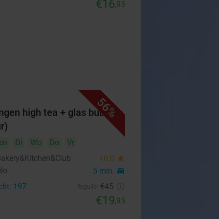
€16
,95
56%
ngen high tea + glas bubbels
r)
en
Di
Wo
Do
Vr
Bakery&Kitchen&Club
10.0
star
lo
5 min.
directions_car
cht: 197
€45
Regulier
€19
,95