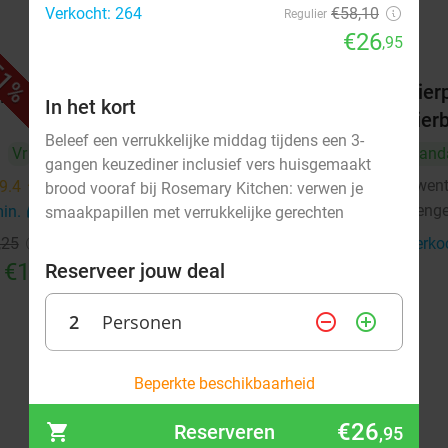
Verkocht: 264
€58,10
Regulier
€26
,95
1%
49%
j
All-You-Can-Eat spareribs
Bierp
In het kort
bier
Vandaag
Morgen
Do
Vr
Beleef een verrukkelijke middag tijdens een 3-
Vr
Vand
Casa de Tapas
10.0
star
gangen keuzediner inclusief vers huisgemaakt
Delden
6 min.
directions_car
Twent
9.4
star
brood vooraf bij Rosemary Kitchen: verwen je
Henge
min.
directions_car
smaakpapillen met verrukkelijke gerechten
Verkocht: 680
€40
,50
Regulier
€20
,25
Verko
,50
€12
Reserveer jouw deal
2
Personen
remove_circle_outline
add_circle_outline
augustus 2026
Beperkte beschikbaarheid
Ma
Di
Wo
Do
Vr
Za
Zo
€26
Reserveren
,95