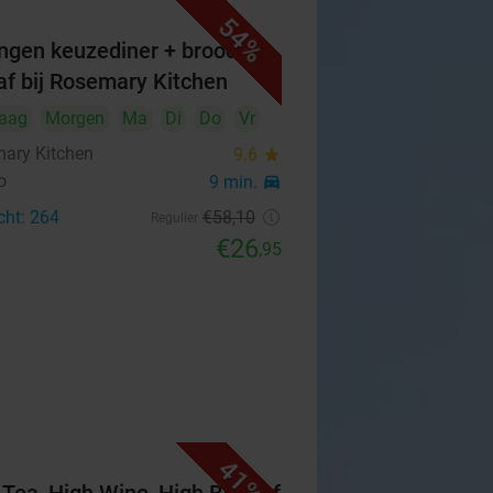
54%
ngen keuzediner + brood
af bij Rosemary Kitchen
aag
Morgen
Ma
Di
Do
Vr
ary Kitchen
9.6
star
o
9 min.
directions_car
cht: 264
€58
,10
Regulier
€26
,95
41%