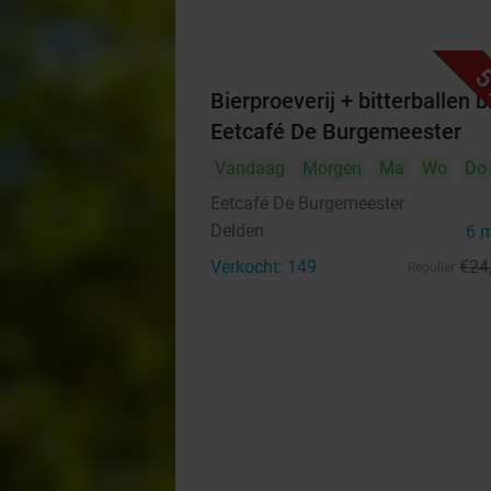
5
Bierproeverij + bitterballen bi
Eetcafé De Burgemeester
Vandaag
Morgen
Ma
Wo
Do
Eetcafé De Burgemeester
Delden
6 
Verkocht: 149
€24
Regulier