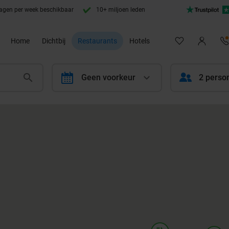
agen per week beschikbaar
10+ miljoen leden
Home
Dichtbij
Restaurants
Hotels
calendar
Geen voorkeur
2 perso