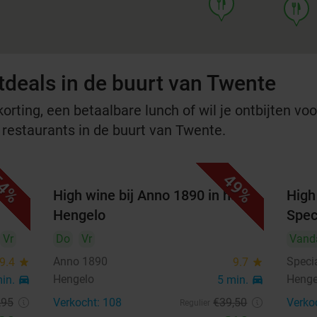
food
food
tdeals in de buurt van Twente
rting, een betaalbare lunch of wil je ontbijten voor
e restaurants in de buurt van Twente.
4%
49%
High wine bij Anno 1890 in hartje
High 
Hengelo
Spec
Vr
Do
Vr
Vand
Anno 1890
Speci
9.4
star
9.7
star
Hengelo
Henge
min.
directions_car
5 min.
directions_car
,95
Verkocht: 108
€39
,50
Verko
Regulier