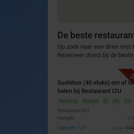
De beste restauran
Op zoek naar een diner met ko
Reserveer direct bij de best
5
Sushibox (40 stuks) om af te
halen bij Restaurant IZU
Vandaag
Morgen
Di
Wo
Do
Restaurant IZU
Hengelo
3 
Verkocht: 127
€64
Regulier