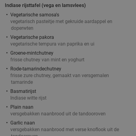
diner naar keuze in hartje Rotterdam
Indiase rijsttafel (vega en lamsvlees)
Morgen
Di
Wo
Do
Vr
Vegetarische samosa's
vegetarisch pasteitje met gekruide aardappel en
Restaurant Sānsān
9.2
star
doperwten
Rotterdam
6 min.
directions_walk
Vegetarische pakora
Verkocht: 109
€46
Regulier
vegetarische tempura van paprika en ui
€27
,50
Groene-mintchutney
frisse chutney van mint en yoghurt
Rode-tamarindechutney
Shared dining-diner + wijn, bier of fris naar
45%
frisse zure chutney, gemaakt van versgemalen
keuze bij Kyzo
tamarinde
Basmatirijst
Morgen
Ma
Di
Wo
Do
Vr
Indiase witte rijst
Kyzo
9.6
star
Plain naan
Rotterdam
6 min.
directions_walk
versgebakken naanbrood uit de tandooroven
Verkocht: 452
€32
Regulier
Garlic naan
€17
,50
versgebakken naanbrood met verse knoflook uit de