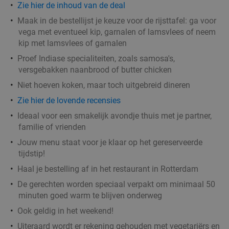
Zie
hier
de inhoud van de deal
Rotterdam
2 min.
directions_walk
Maak in de bestellijst je keuze voor de rijsttafel: ga voor
Verkocht: 2.754
€40
,75
Regulier
vega met eventueel kip, garnalen of lamsvlees of neem
€31
,95
kip met lamsvlees of garnalen
Proef Indiase specialiteiten, zoals samosa's,
versgebakken naanbrood of butter chicken
High tea (1,5 uur), shared brunch of ontbijt bij
35%
Niet hoeven koken, maar toch uitgebreid dineren
Teds Rotterdam Lijnbaan
Zie hier de lovende recensies
Ma
Di
Wo
Do
Vr
Ideaal voor een smakelijk avondje thuis met je partner,
familie of vrienden
Teds Rotterdam Lijnbaan
9.3
star
Jouw menu staat voor je klaar op het gereserveerde
Rotterdam
2 min.
directions_walk
tijdstip!
Verkocht: 320
€22
,95
Regulier
Haal je bestelling af in het restaurant in Rotterdam
€14
,95
De gerechten worden speciaal verpakt om minimaal 50
minuten goed warm te blijven onderweg
Ook geldig in het weekend!
2-gangendiner met onbeperkt pizza bij SUGO
51%
Uiteraard wordt er rekening gehouden met vegetariërs en