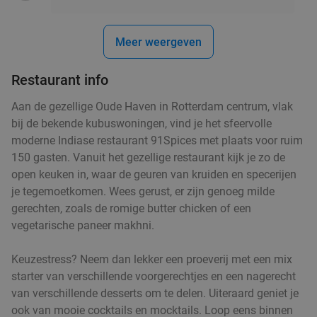
€12
,50
Meer weergeven
2-gangen keuzelunch of -diner bij Proeflokaal
Restaurant info
42%
Reijngoud in hartje Rotterdam
Aan de gezellige Oude Haven in Rotterdam centrum, vlak
Morgen
Ma
Di
Wo
Do
Vr
bij de bekende kubuswoningen, vind je het sfeervolle
moderne Indiase restaurant 91Spices met plaats voor ruim
Proeflokaal Reijngoud
9.2
star
150 gasten. Vanuit het gezellige restaurant kijk je zo de
Rotterdam
9 min.
directions_walk
open keuken in, waar de geuren van kruiden en specerijen
food
Verkocht: 195
€33
,55
Regulier
je tegemoetkomen. Wees gerust, er zijn genoeg milde
€19
,50
gerechten, zoals de romige butter chicken of een
vegetarische paneer makhni.
Keuzestress? Neem dan lekker een proeverij met een mix
Foodtour in stad naar keuze
60%
starter van verschillende voorgerechtjes en een nagerecht
Morgen
Do
Vr
van verschillende desserts om te delen. Uiteraard geniet je
V for Food
10.0
star
ook van mooie cocktails en mocktails. Loop eens binnen