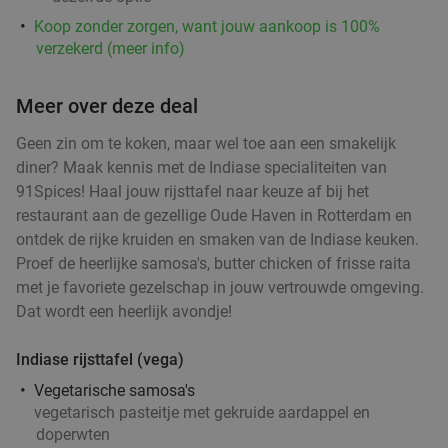
Koop zonder zorgen, want jouw aankoop is 100%
2-gangen keuzelunch bij L'Essenza in hartje
33%
verzekerd (meer info)
Rotterdam
Meer over deze deal
Morgen
Ma
Di
Wo
Do
Vr
L'Essenza
9.8
star
Geen zin om te koken, maar wel toe aan een smakelijk
Rotterdam
4 min.
directions_walk
diner? Maak kennis met de Indiase specialiteiten van
91Spices! Haal jouw rijsttafel naar keuze af bij het
Verkocht: 255
€19
,40
Regulier
restaurant aan de gezellige Oude Haven in Rotterdam en
€12
,95
ontdek de rijke kruiden en smaken van de Indiase keuken.
Proef de heerlijke samosa's, butter chicken of frisse raita
met je favoriete gezelschap in jouw vertrouwde omgeving.
Bierwandeling (2 uur) van Brewpub Reijngoud
42%
Dat wordt een heerlijk avondje!
Indiase rijsttafel (vega)
Do
Vr
Vegetarische samosa's
Brewpub Reijngoud
9.8
star
vegetarisch pasteitje met gekruide aardappel en
Rotterdam
4 min.
directions_walk
doperwten