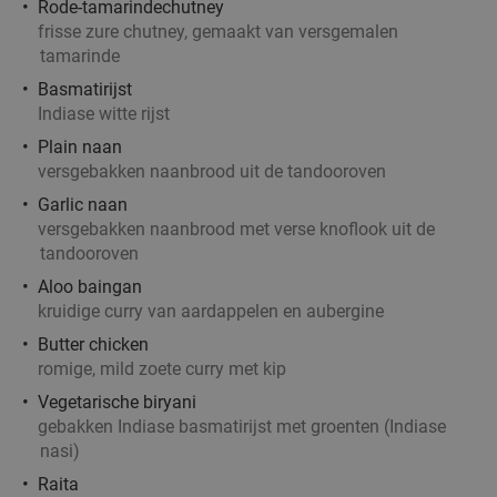
Rode-tamarindechutney
Rijsttafel in Amsterdam, Utrecht, Rotterdam,
19%
frisse zure chutney, gemaakt van versgemalen
Delft of Haarlem
tamarinde
Basmatirijst
Morgen
Ma
Di
Wo
Do
Vr
Indiase witte rijst
Ron Gastrobar Streetfood | Mooie Boules
8.4
star
Plain naan
Rotterdam
5 min.
directions_walk
versgebakken naanbrood uit de tandooroven
Verkocht: 462
€26
,50
Regulier
Garlic naan
€21
,50
versgebakken naanbrood met verse knoflook uit de
tandooroven
Aloo baingan
2-gangen keuzelunch in centrum Rotterdam
40%
kruidige curry van aardappelen en aubergine
Butter chicken
Morgen
Ma
Di
Wo
Do
Vr
romige, mild zoete curry met kip
Brasserie Jules Rotterdam
8.7
star
Vegetarische biryani
Rotterdam
gebakken Indiase basmatirijst met groenten (Indiase
5 min.
directions_walk
nasi)
Verkocht: 196
€23
,40
Regulier
Raita
€13
,95