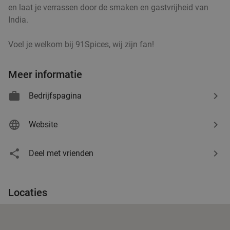
Rotterdam
9 min.
directions_walk
en laat je verrassen door de smaken en gastvrijheid van
India.
Verkocht: 46
€25
Regulier
€9
,95
Voel je welkom bij 91Spices, wij zijn fan!
Meer informatie
3-gangendiner à la carte bij Vegan Pizza Bar
33%
Rotterdam
Bedrijfspagina
Morgen
Di
Wo
Do
Vr
Website
Vegan Pizza Bar Rotterdam
10.0
star
Rotterdam
9 min.
directions_walk
Deel met vrienden
Verkocht: 303
€29
,95
Regulier
€19
,95
Locaties
2-gangen ramenlunch of -diner
34%
Morgen
Ma
Wo
Do
Vr