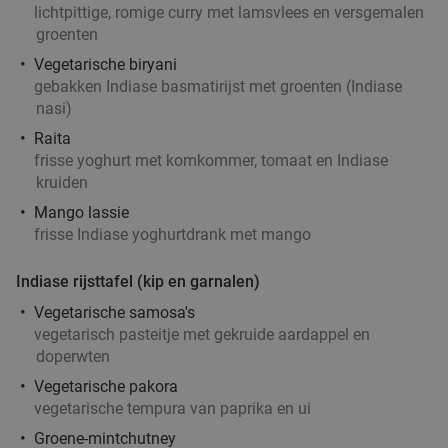
9.6
star
lichtpittige, romige curry met lamsvlees en versgemalen
Rotterdam
7 min.
directions_walk
groenten
Verkocht: 52
€26
Regulier
Vegetarische biryani
food
€19
gebakken Indiase basmatirijst met groenten (Indiase
nasi)
Raita
frisse yoghurt met komkommer, tomaat en Indiase
500 gram schepsnoep om zelf te vullen
40%
kruiden
De Snoepkont
8.0
star
Mango lassie
Rotterdam
7 min.
directions_walk
frisse Indiase yoghurtdrank met mango
food
Verkocht: 40
€12
,50
Regulier
Indiase rijsttafel (kip en garnalen)
€7
,50
Vegetarische samosa's
vegetarisch pasteitje met gekruide aardappel en
doperwten
Pinchosplank + glas wijn, bier of frisdrank bij
34%
Vegetarische pakora
21 Pinchos in de Markthal
vegetarische tempura van paprika en ui
Ma
Di
Wo
Do
Vr
Groene-mintchutney