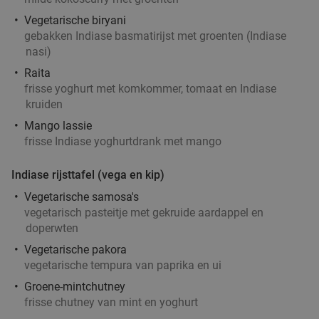
Morgen
Ma
Do
Vr
Vegetarische biryani
Bartendy
9.6
star
gebakken Indiase basmatirijst met groenten (Indiase
Rotterdam
4 min.
directions_walk
nasi)
Verkocht: 305
€21
,10
Raita
Regulier
frisse yoghurt met komkommer, tomaat en Indiase
€16
,95
kruiden
Mango lassie
frisse Indiase yoghurtdrank met mango
Burrito + drankje bij Chidóz in hartje
36%
Rotterdam
Indiase rijsttafel (vega en kip)
Morgen
Ma
Di
Wo
Do
Vr
Vegetarische samosa's
vegetarisch pasteitje met gekruide aardappel en
Chidóz Rotterdam
9.7
star
doperwten
Rotterdam
5 min.
directions_walk
Vegetarische pakora
Verkocht: 152
€14
,50
Regulier
vegetarische tempura van paprika en ui
€9
,25
Groene-mintchutney
frisse chutney van mint en yoghurt