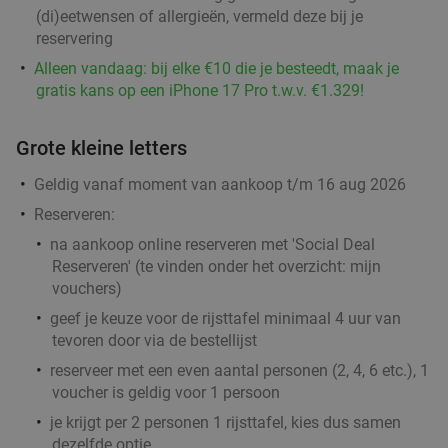
(di)eetwensen of allergieën, vermeld deze bij je
Morgen
reservering
SUGO Pizza Rotterdam Aert van Nesstraat
9.2
star
Alleen vandaag: bij elke €10 die je besteedt, maak je
gratis kans op een iPhone 17 Pro t.w.v. €1.329!
Rotterdam
3 min.
directions_walk
Verkocht: 396
€36
,50
Regulier
Grote kleine letters
€17
,95
Geldig vanaf moment van aankoop t/m 16 aug 2026
Reserveren:
na aankoop online reserveren met 'Social Deal
2-gangen keuzelunch bij Steak & Bier in hartje
36%
Reserveren' (te vinden onder het overzicht:
mijn
Rotterdam
vouchers
)
Morgen
Ma
Di
Wo
Do
Vr
geef je keuze voor de rijsttafel
minimaal 4 uur van
tevoren
door
via de bestellijst
Steak & Bier
9.6
star
Rotterdam
4 min.
directions_walk
reserveer met een even aantal personen (2, 4, 6 etc.), 1
voucher is geldig voor 1 persoon
Verkocht: 198
€18
,55
Regulier
je krijgt per 2 personen 1 rijsttafel, kies dus samen
€11
,95
dezelfde optie