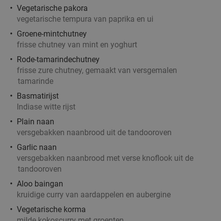
Verkocht: 109
€34
,50
Regulier
Vegetarische pakora
€19
vegetarische tempura van paprika en ui
,95
Groene-mintchutney
frisse chutney van mint en yoghurt
2-gangen keuzelunch bij De Beren in hartje
Rode-tamarindechutney
43%
frisse zure chutney, gemaakt van versgemalen
Rotterdam
tamarinde
Morgen
Ma
Di
Wo
Do
Vr
Basmatirijst
De Beren Rotterdam-Centrum
9.0
star
Indiase witte rijst
Rotterdam
4 min.
directions_walk
Plain naan
versgebakken naanbrood uit de tandooroven
Verkocht: 116
€22
Regulier
€12
Garlic naan
,50
versgebakken naanbrood met verse knoflook uit de
tandooroven
Aloo baingan
kruidige curry van aardappelen en aubergine
High beer, high wine, high cocktail of high
20%
Vegetarische korma
mocktail + shared bite in hartje Rotterdam
milde kokoscurry met groenten