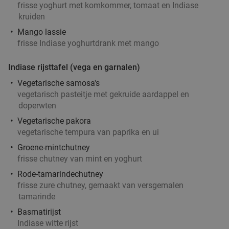
frisse yoghurt met komkommer, tomaat en Indiase
kruiden
Mango lassie
frisse Indiase yoghurtdrank met mango
2-gangendiner à la carte bij Happy Italy
35%
Rotterdam Binnenrotte
Indiase rijsttafel (vega en garnalen)
Morgen
Ma
Di
Wo
Do
Vr
Vegetarische samosa's
vegetarisch pasteitje met gekruide aardappel en
Happy Italy Rotterdam Binnenrotte
9.1
star
doperwten
Rotterdam
5 min.
directions_walk
Vegetarische pakora
Verkocht: 1.471
€20
Regulier
vegetarische tempura van paprika en ui
€12
,95
Groene-mintchutney
frisse chutney van mint en yoghurt
2 cocktails naar keuze bij Restaurant Ayla in
53%
Rode-tamarindechutney
hartje Rotterdam
frisse zure chutney, gemaakt van versgemalen
tamarinde
Morgen
Ma
Di
Wo
Do
Vr
Basmatirijst
Restaurant Ayla
9.2
star
Indiase witte rijst