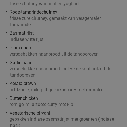
21 Pinchos Markthal
frisse chutney van mint en yoghurt
9.8
star
Rotterdam
7 min.
directions_walk
Rode-tamarindechutney
frisse zure chutney, gemaakt van versgemalen
Verkocht: 285
€20
,50
Regulier
tamarinde
€13
,50
Basmatirijst
Indiase witte rijst
food
2- of 3-gangen keuzediner bij Da Vinci
27%
Plain naan
versgebakken naanbrood uit de tandooroven
food
Garlic naan
Morgen
Ma
Di
Wo
Do
Vr
versgebakken naanbrood met verse knoflook uit de
Da Vinci
9.5
star
tandooroven
Rotterdam
7 min.
directions_walk
Kerala prawn
Verkocht: 762
€29
,50
lichtzoete, mild pittige kokoscurry met garnalen
Regulier
€21
,50
Butter chicken
romige, mild zoete curry met kip
Vegetarische biryani
food
gebakken Indiase basmatirijst met groenten (Indiase
Indiaas 3-gangen keuzediner bij Panj Tara
nasi)