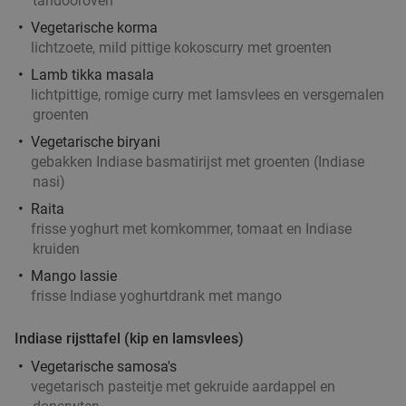
tandooroven
Vegetarische korma
Mezzeschaal + baklava in hartje Rotterdam
lichtzoete, mild pittige kokoscurry met groenten
43%
Lamb tikka masala
Wo
Do
Vr
lichtpittige, romige curry met lamsvlees en versgemalen
Morgenland
groenten
Rotterdam
6 min.
directions_walk
Vegetarische biryani
Verkocht: 16
€23
,75
Regulier
gebakken Indiase basmatirijst met groenten (Indiase
€13
nasi)
,50
Raita
frisse yoghurt met komkommer, tomaat en Indiase
Cocktail met onbeperkt nacho's of luxe
34%
kruiden
bittergarnituur (60 min)
Mango lassie
frisse Indiase yoghurtdrank met mango
Do
Vr
Bar Tender
9.6
star
Indiase rijsttafel (kip en lamsvlees)
Rotterdam
6 min.
directions_walk
Vegetarische samosa's
Verkocht: 73
€15
Regulier
vegetarisch pasteitje met gekruide aardappel en
€9
,95