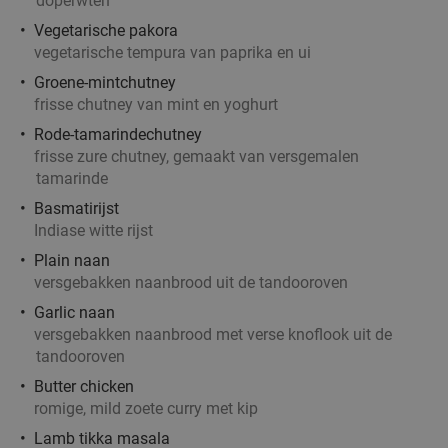
doperwten
Vegetarische pakora
vegetarische tempura van paprika en ui
Groene-mintchutney
Lunchgerecht naar keuze + dessert of bite
46%
frisse chutney van mint en yoghurt
naar keuze in hartje Rotterdam
Rode-tamarindechutney
frisse zure chutney, gemaakt van versgemalen
Morgen
Di
Wo
Do
Vr
tamarinde
Spice by Blake
Basmatirijst
Rotterdam
6 min.
directions_walk
Indiase witte rijst
Verkocht: 42
€26
,70
Regulier
Plain naan
€14
,50
versgebakken naanbrood uit de tandooroven
Garlic naan
versgebakken naanbrood met verse knoflook uit de
Indiaas 2- of 3-gangendiner à la carte bij Curry
27%
tandooroven
Heaven
Butter chicken
romige, mild zoete curry met kip
Morgen
Di
Wo
Do
Vr
Lamb tikka masala
Curry Heaven Indian Restaurant