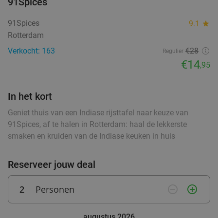
91Spices
Indiaas 3-gangendiner à la carte bij Garam
28%
91Spices
9.1
star
Masala
Rotterdam
Morgen
Di
Wo
Do
Vr
Verkocht: 163
€28
Regulier
Garam Masala
9.4
star
€14
,95
Rotterdam
0 min.
directions_walk
Verkocht: 1.197
€29
,90
Regulier
In het kort
€21
,50
Geniet thuis van een Indiase rijsttafel naar keuze van
91Spices, af te halen in Rotterdam: haal de lekkerste
High tea (1,5 uur), shared brunch of ontbijt bij
35%
smaken en kruiden van de Indiase keuken in huis
Teds Rotterdam Op 't Dak
Morgen
Ma
Di
Wo
Do
Vr
Reserveer jouw deal
Teds Rotterdam Op 't Dak
9.3
star
2
Personen
remove_circle_outline
add_circle_outline
Rotterdam
1 min.
directions_walk
Verkocht: 754
€22
,95
Regulier
augustus 2026