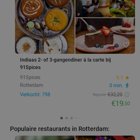
Rotterdam
10 min.
directions_walk
Verkocht: 6
€41
,45
Regulier
€29
,50
Indiaas 2- of 3-gangendiner à la carte bij
39%
favorite_border
91Spices
Indiaas 2- of 3-gangendiner à la carte bij
Morgen
Ma
Di
Vr
91Spices
91Spices
9.1
star
91Spices
9.1
star
Rotterdam
10 min.
directions_walk
Rotterdam
0 min.
directions_walk
Verkocht: 798
€32
,20
Regulier
Verkocht: 798
€32
,20
Regulier
€19
,50
€19
,50
Populaire restaurants in Rotterdam:
Oost-Afrikaans proeverijdiner
45%