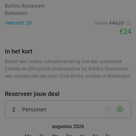
3-gangendiner à la carte bij VersNul10
Bahlna Restaurant
35%
Rotterdam
food
Verkocht: 20
€43,25
Regulier
Vandaag
Morgen
Zo
Ma
Di
Wo
Do
€24
VersNul10
9.0
star
Rotterdam
2 min.
directions_car
In het kort
Verkocht: 451
€41
,60
Regulier
food
€26
food
,95
food
Beleef een unieke culinaire ervaring met een authentiek
Eritrees en Ethiopisch proeverijdiner bij Bahlna Restaurant:
een smaakvolle reis naar Oost-Afrika, midden in Rotterdam
2- of 3-gangendiner à la carte bij Curry's
28%
Reserveer jouw deal
food
Kralingen
food
food
food
Vandaag
Morgen
Zo
Ma
Di
Wo
Do
2
Personen
remove_circle_outline
add_circle_outline
Curry's Kralingen
9.6
star
food
Rotterdam
2 min.
directions_car
augustus 2026
fo
Verkocht: 100
€26
,25
Regulier