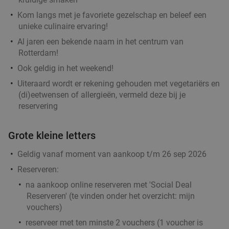
Pizza Cruise Rotterdam
Kom langs met je favoriete gezelschap en beleef een
Rotterdam
2 min.
directions_car
unieke culinaire ervaring!
Verkocht: 631
€39
,50
Al jaren een bekende naam in het centrum van
Regulier
€30
Rotterdam!
,95
Ook geldig in het weekend!
Uiteraard wordt er rekening gehouden met vegetariërs en
(di)eetwensen of allergieën, vermeld deze bij je
All-You-Can-Eat & Drink (2,5 uur) bij
14%
reservering
Wereldkeuken de Chinese Boot
Vandaag
Morgen
Zo
Ma
Di
Wo
Do
Grote kleine letters
Wereldkeuken de Chinese Boot
8.7
star
Geldig vanaf moment van aankoop t/m 26 sep 2026
Rotterdam
2 min.
directions_car
Reserveren:
Verkocht: 1.284
€36
,95
Regulier
na aankoop online reserveren met 'Social Deal
€31
,95
Reserveren' (te vinden onder het overzicht:
mijn
vouchers
)
reserveer met ten minste 2 vouchers (1 voucher is