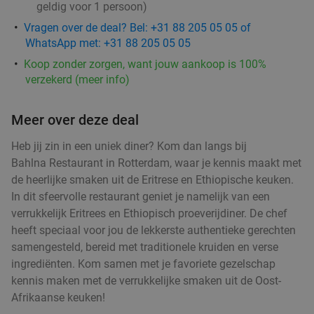
Portugees 3-gangen keuzediner bij Rodrigues
38%
geldig voor 1 persoon)
Restaurant
Vragen over de deal? Bel: +31 88 205 05 05 of
Vandaag
Di
Wo
Do
WhatsApp met: +31 88 205 05 05
Koop zonder zorgen, want jouw aankoop is 100%
Rodrigues Restaurant
9.5
star
verzekerd (meer info)
Rotterdam
2 min.
directions_car
Verkocht: 234
€32
,25
Regulier
Meer over deze deal
€19
,95
Heb jij zin in een uniek diner? Kom dan langs bij
Bahlna Restaurant in Rotterdam, waar je kennis maakt met
de heerlijke smaken uit de Eritrese en Ethiopische keuken.
Indiaas 3-gangen proeverijdiner in Rotterdam
47%
In dit sfeervolle restaurant geniet je namelijk van een
Vandaag
Morgen
Zo
Ma
Di
Wo
Do
verrukkelijk Eritrees en Ethiopisch proeverijdiner. De chef
Light of India Rotterdam
9.5
star
heeft speciaal voor jou de lekkerste authentieke gerechten
Rotterdam
3 min.
directions_car
samengesteld, bereid met traditionele kruiden en verse
ingrediënten. Kom samen met je favoriete gezelschap
Verkocht: 181
€36
,90
Regulier
kennis maken met de verrukkelijke smaken uit de Oost-
€19
,50
Afrikaanse keuken!