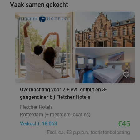
De Beren Rotterdam-Zuid
8.2
star
Vaak samen gekocht
Rotterdam
5 min.
directions_car
Verkocht: 692
€47
,70
Regulier
€25
,95
2-gangen keuzediner bij Partyboerderij Wapen
39%
van Degenkamp
Vandaag
Morgen
Zo
Ma
Di
Wo
Do
favorite_border
Partyboerderij Wapen van Degenkamp
9.8
star
Rotterdam
5 min.
directions_car
Overnachting voor 2 + evt. ontbijt en 3-
Verkocht: 63
€20
,45
Regulier
gangendiner bij Fletcher Hotels
€12
,50
Fletcher Hotels
Rotterdam (+ meerdere locaties)
€45
Verkocht: 18.063
4-gangen keuzediner bij De Beren
46%
Excl. ca. €3 p.p.p.n. toeristenbelasting