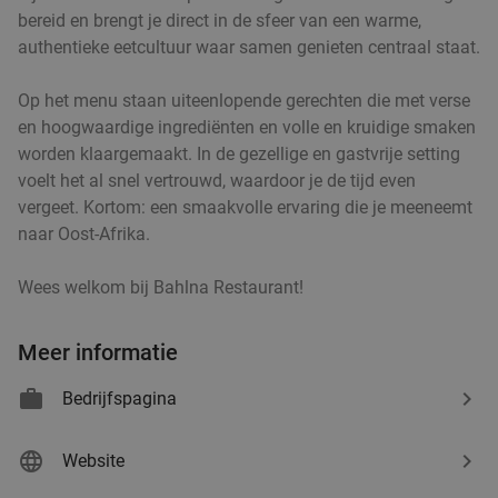
€21
,50
bereid en brengt je direct in de sfeer van een warme,
authentieke eetcultuur waar samen genieten centraal staat.
Kaapverdisch 3-gangendiner à la carte bij
42%
Op het menu staan uiteenlopende gerechten die met verse
en hoogwaardige ingrediënten en volle en kruidige smaken
Restobar Ta Lois
worden klaargemaakt. In de gezellige en gastvrije setting
Vandaag
Morgen
Zo
Ma
Do
voelt het al snel vertrouwd, waardoor je de tijd even
Restobar Ta Lois
9.3
star
vergeet. Kortom: een smaakvolle ervaring die je meeneemt
Rotterdam
3 min.
directions_car
naar Oost-Afrika.
Verkocht: 35
€42
,50
Regulier
Wees welkom bij Bahlna Restaurant!
€24
,50
Meer informatie
Lunch voor 2 bij Fletcher Hotels
40%
Bedrijfspagina
Fletcher Hotels
Website
Rotterdam
4 min.
directions_car