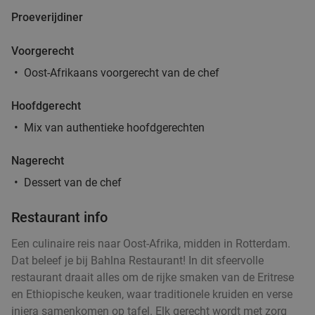
Proeverijdiner
Dinerbon t.w.v. €30 te besteden bij Turks
34%
grillrestaurant
Voorgerecht
Oost-Afrikaans voorgerecht van de chef
Vandaag
Morgen
Zo
Ma
Di
Wo
Do
Turks Restaurant Kasap Rotterdam
8.2
star
Hoofdgerecht
Rotterdam
3 min.
directions_car
Mix van authentieke hoofdgerechten
Verkocht: 426
€30
Regulier
€19
,95
Nagerecht
Dessert van de chef
3-gangendiner à la carte bij Café Orquídea
37%
Restaurant info
Ma
Wo
Do
Een culinaire reis naar Oost-Afrika, midden in Rotterdam.
Café Orquídea
9.2
star
Dat beleef je bij Bahlna Restaurant! In dit sfeervolle
Rotterdam
restaurant draait alles om de rijke smaken van de Eritrese
3 min.
directions_car
en Ethiopische keuken, waar traditionele kruiden en verse
Verkocht: 142
€34
,30
Regulier
injera samenkomen op tafel. Elk gerecht wordt met zorg