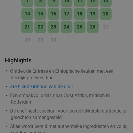
7
8
9
10
11
12
13
Verkocht: 180
€63
,30
Regulier
14
15
16
17
18
19
20
€49
,50
21
22
23
24
25
26
27
28
29
30
Rondvaart (2 uur) door Rotterdam + onbeperkt
24%
spareribs of brunchbuffet bij de Leckers Boot
Highlights
Morgen
Zo
Ontdek de Eritrese en Ethiopische keuken met een
De Leckers Boot
9.1
star
heerlijk proeverijdiner
Rotterdam
2 min.
directions_car
Zie hier de inhoud van de deal
Verkocht: 61
€52
,50
Regulier
Een smaakvolle reis naar Oost-Afrika, midden in
€39
,95
Rotterdam
De chef heeft speciaal voor jou de lekkerste authentieke
gerechten samengesteld
All-You-Can-Eat pizza + rondvaart (2 uur) bij
22%
Alles wordt bereid met authentieke ingrediënten en volle,
Pizza Cruise Rotterdam
kruidige smaken