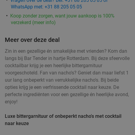
Vragen over de deal? Bel: +31 88 205 05 05 of
€21
,50
WhatsApp met: +31 88 205 05 05
Koop zonder zorgen, want jouw aankoop is 100%
verzekerd (meer info)
Kaapverdisch 3-gangendiner à la carte bij
42%
Restobar Ta Lois
Meer over deze deal
Vandaag
Morgen
Za
Zo
Ma
Zin in een gezellige én smakelijke met vrienden? Kom dan
Restobar Ta Lois
9.3
star
langs bij Bar Tender in hartje Rotterdam. Bij deze sfeervolle
Rotterdam
3 min.
directions_car
cocktailbar krijg je een heerlijke bittergarnituur
Verkocht: 33
€42
,50
Regulier
voorgeschoteld. Fan van nacho's? Geniet dan maar liefst 1
€24
uur lang onbeperkt van verrukkelijke nacho's. Bij beide
,50
opties krijg je een verfrissende cocktail naar keuze. De
perfecte ingrediënten voor een gezellige én heerlijke avond,
Lunch voor 2 bij Fletcher Hotels
40%
enjoy!
Luxe bittergarnituur of onbeperkt nacho's met cocktail
Fletcher Hotels
naar keuze
Rotterdam
4 min.
directions_car