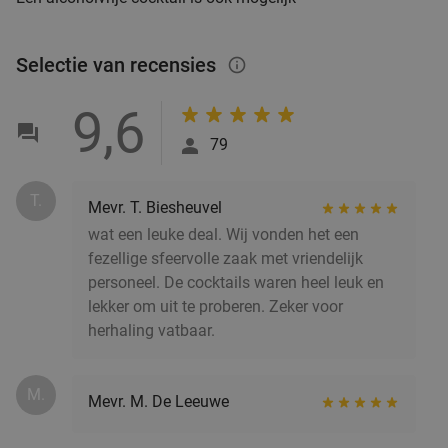
De Beren Rotterdam-Zuid
8.2
star
Rotterdam
5 min.
directions_car
Verkocht: 689
€47
,70
Selectie van recensies
info_outlined
Regulier
€25
,95
9,6
79
2-gangen keuzediner bij Partyboerderij Wapen
39%
van Degenkamp
T.
Mevr. T. Biesheuvel
Vandaag
Morgen
Za
Zo
Ma
Di
Wo
wat een leuke deal. Wij vonden het een
Partyboerderij Wapen van Degenkamp
9.8
star
fezellige sfeervolle zaak met vriendelijk
Rotterdam
5 min.
directions_car
personeel. De cocktails waren heel leuk en
Verkocht: 61
€20
,45
lekker om uit te proberen. Zeker voor
Regulier
€12
herhaling vatbaar.
,50
M.
Mevr. M. De Leeuwe
4-gangen keuzediner bij De Beren
46%