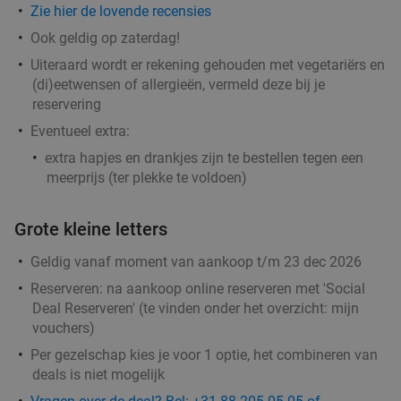
Zie hier de lovende recensies
Dinerbon t.w.v. €30 te besteden bij Turks
Ook geldig op zaterdag!
34%
grillrestaurant
Uiteraard wordt er rekening gehouden met vegetariërs en
(di)eetwensen of allergieën, vermeld deze bij je
Vandaag
Morgen
Za
Zo
Ma
Di
Wo
reservering
Turks Restaurant Kasap Rotterdam
8.2
star
Eventueel extra:
Rotterdam
3 min.
directions_car
extra hapjes en drankjes zijn te bestellen tegen een
Verkocht: 426
€30
Regulier
meerprijs (ter plekke te voldoen)
€19
,95
Grote kleine letters
Geldig vanaf moment van aankoop t/m 23 dec 2026
3-gangendiner à la carte bij Café Orquídea
37%
Reserveren:
na aankoop online reserveren met 'Social
Vandaag
Ma
Wo
Deal Reserveren' (te vinden onder het overzicht:
mijn
vouchers
)
Café Orquídea
9.2
star
Rotterdam
3 min.
directions_car
Per gezelschap kies je voor 1 optie, het combineren van
deals is niet mogelijk
Verkocht: 142
€34
,30
Regulier