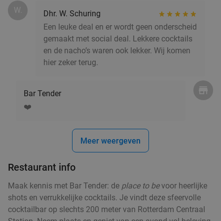
W.
Dhr. W. Schuring
Vandaag
Morgen
Za
Zo
Ma
Di
Wo
Een leuke deal en er wordt geen onderscheid
De Beren Schiedam-Schieveste
9.4
star
gemaakt met social deal. Lekkere cocktails
Schiedam
5 min.
directions_car
en de nacho’s waren ook lekker. Wij komen
Verkocht: 2.379
€47
,70
Regulier
hier zeker terug.
€25
,95
Bar Tender
❤️
High wine (2 uur) bij Het Zalmhuis
32%
Meer weergeven
Zo
Ma
Di
Wo
Het Zalmhuis
9.1
star
Restaurant info
Rotterdam
5 min.
directions_car
Maak kennis met Bar Tender: de
place to be
voor heerlijke
Verkocht: 455
€47
,50
Regulier
shots en verrukkelijke cocktails. Je vindt deze sfeervolle
€32
,50
cocktailbar op slechts 200 meter van Rotterdam Centraal