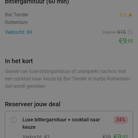
bittergarnituur (60 min)
3-gangendiner à la carte bij VersNul10
35%
Bar Tender
9.6
star
food
Rotterdam
Morgen
Za
Zo
Ma
Di
Wo
Verkocht: 69
€15
Regulier
VersNul10
9.0
star
€9
,95
Rotterdam
2 min.
directions_car
Verkocht: 447
€41
,60
Regulier
food
€26
In het kort
,95
food
food
Geniet van luxe bittergarnituur of onbeperkt nacho's met
een cocktail naar keuze bij Bar Tender in hartje Rotterdam:
dat wordt genieten
2- of 3-gangendiner à la carte bij Curry's
28%
food
Kralingen
Reserveer jouw deal
food
food
food
Vandaag
Morgen
Za
Zo
Ma
Di
Wo
Curry's Kralingen
Luxe bittergarnituur + cocktail naar
34%
9.6
star
food
keuze
Rotterdam
2 min.
directions_car
€9
fo
Verkocht: 43
€15
,95
Verkocht: 96
€26
,25
Regulier