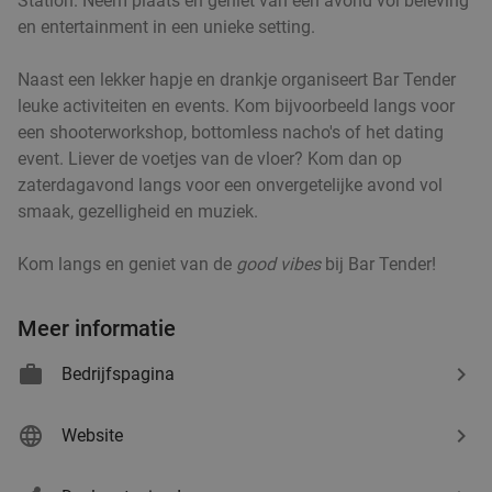
Station. Neem plaats en geniet van een avond vol beleving
en entertainment in een unieke setting.
3-gangendiner à la carte bij Café-Restaurant De
43%
Gouden Leeuw
Naast een lekker hapje en drankje organiseert Bar Tender
leuke activiteiten en events. Kom bijvoorbeeld langs voor
Vandaag
Morgen
Zo
Wo
een shooterworkshop, bottomless nacho's of het dating
Café-Restaurant De Gouden Leeuw
9.9
star
event. Liever de voetjes van de vloer? Kom dan op
Rotterdam
6 min.
directions_car
zaterdagavond langs voor een onvergetelijke avond vol
smaak, gezelligheid en muziek.
Verkocht: 413
€37
,60
Regulier
€21
,50
Kom langs en geniet van de
good vibes
bij Bar Tender!
Meer informatie
Uitgebreid ontbijt of 2-gangen keuzelunch bij De
43%
Beren in Rotterdam-Alexandrium
Bedrijfspagina
Vandaag
Morgen
Za
Zo
Ma
Di
Wo
Restaurant De Beren Rotterdam-
Website
9.4
star
Alexandrium
Rotterdam
6 min.
directions_car