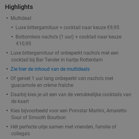
Portugees 3-gangen keuzediner bij Rodrigues
38%
Highlights
Restaurant
Multideal:
Vandaag
Morgen
Di
Wo
Luxe bittergarnituur + cocktail naar keuze €9,95
Rodrigues Restaurant
9.5
star
Rotterdam
2 min.
directions_car
Bottomless nacho's (1 uur) + cocktail naar keuze
€10,95
Verkocht: 234
€32
,25
Regulier
Luxe bittergarnituur of onbeperkt nacho's met een
€19
,95
cocktail bij Bar Tender in hartje Rotterdam
Zie hier de inhoud van de multideals
Of geniet 1 uur lang onbeperkt van nacho's met
Indiaas 3-gangen proeverijdiner in Rotterdam
47%
guacamole en crème fraîche
Vandaag
Morgen
Za
Zo
Ma
Di
Wo
Daarbij kies je uit een van de verrukkelijke cocktails van
Light of India Rotterdam
9.5
star
de kaart
Rotterdam
3 min.
directions_car
Kies bijvoorbeeld voor een Pornstar Martini, Amaretto
Sour of Smooth Bourbon
Verkocht: 177
€36
,90
Regulier
€19
Hét perfecte uitje samen met vrienden, familie of
,50
collega's