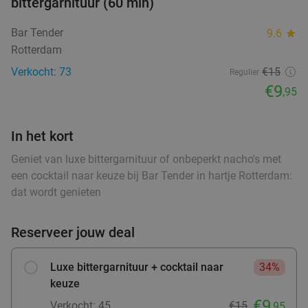
bittergarnituur (60 min)
Bar Tender
Vandaag
Morgen
Ma
Di
Wo
Do
Vr
9.6
star
food
Rotterdam
VersNul10
9.0
star
Verkocht: 73
€15
Rotterdam
2 min.
directions_car
Regulier
€9
,95
Verkocht: 457
€41
,60
Regulier
€26
,95
food
In het kort
food
food
Geniet van luxe bittergarnituur of onbeperkt nacho's met
een cocktail naar keuze bij Bar Tender in hartje Rotterdam:
2- of 3-gangendiner à la carte bij Curry's
28%
dat wordt genieten
Kralingen
food
Vandaag
Morgen
Ma
Di
Wo
Do
Vr
Reserveer jouw deal
food
food
food
Curry's Kralingen
9.6
star
Rotterdam
2 min.
directions_car
Luxe bittergarnituur + cocktail naar
34%
food
keuze
Verkocht: 102
€26
,25
Regulier
€19
€9
fo
Verkocht: 45
€15
,95