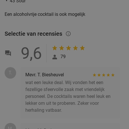
43 Sour
Verkocht: 704
€47
,70
Regulier
Een alcoholvrije cocktail is ook mogelijk
€25
,95
Selectie van recensies
info_outlined
2-gangen keuzediner bij Partyboerderij Wapen
39%
van Degenkamp
9,6
Morgen
Ma
Di
Wo
Do
Vr
79
Partyboerderij Wapen van Degenkamp
9.8
star
Rotterdam
5 min.
directions_car
T.
Mevr. T. Biesheuvel
Verkocht: 63
€20
,45
Regulier
wat een leuke deal. Wij vonden het een
€12
,50
fezellige sfeervolle zaak met vriendelijk
personeel. De cocktails waren heel leuk en
lekker om uit te proberen. Zeker voor
herhaling vatbaar.
4-gangen keuzediner bij De Beren
46%
Vandaag
Morgen
Ma
Di
Wo
Do
Vr
M.