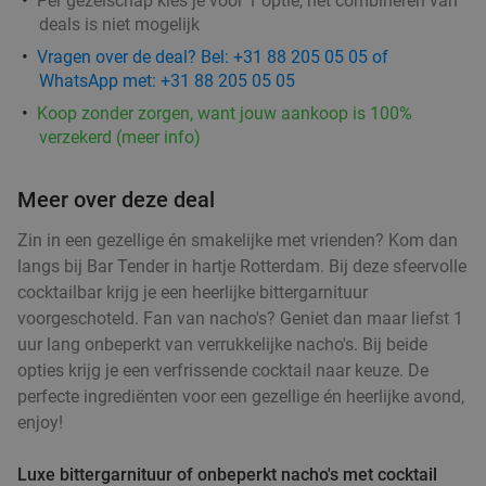
Per gezelschap kies je voor 1 optie, het combineren van
deals is niet mogelijk
Vragen over de deal? Bel: +31 88 205 05 05 of
Kaapverdisch 3-gangendiner à la carte bij
42%
WhatsApp met: +31 88 205 05 05
Restobar Ta Lois
Koop zonder zorgen, want jouw aankoop is 100%
Vandaag
Morgen
Do
Vr
verzekerd (meer info)
Restobar Ta Lois
9.3
star
Rotterdam
3 min.
directions_car
Meer over deze deal
Verkocht: 48
€42
,50
Regulier
Zin in een gezellige én smakelijke met vrienden? Kom dan
€24
,50
langs bij Bar Tender in hartje Rotterdam. Bij deze sfeervolle
cocktailbar krijg je een heerlijke bittergarnituur
voorgeschoteld. Fan van nacho's? Geniet dan maar liefst 1
Lunch voor 2 bij Fletcher Hotels
40%
uur lang onbeperkt van verrukkelijke nacho's. Bij beide
opties krijg je een verfrissende cocktail naar keuze. De
Fletcher Hotels
perfecte ingrediënten voor een gezellige én heerlijke avond,
Rotterdam
4 min.
directions_car
enjoy!
Verkocht: 4.878
€33
Regulier
Luxe bittergarnituur of onbeperkt nacho's met cocktail
€19
,90