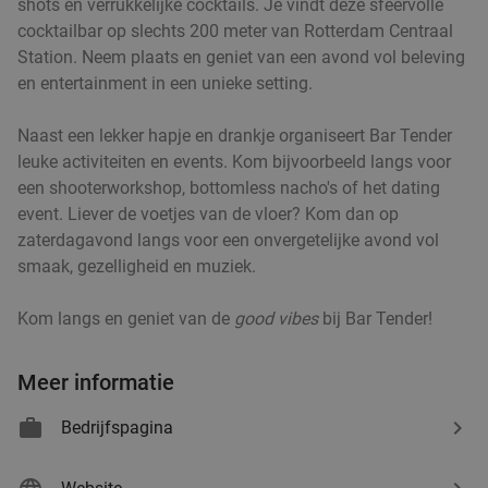
shots en verrukkelijke cocktails. Je vindt deze sfeervolle
3-gangendiner à la carte bij Café-Restaurant De
43%
cocktailbar op slechts 200 meter van Rotterdam Centraal
Gouden Leeuw
Station. Neem plaats en geniet van een avond vol beleving
Wo
Do
en entertainment in een unieke setting.
Café-Restaurant De Gouden Leeuw
9.9
star
Naast een lekker hapje en drankje organiseert Bar Tender
Rotterdam
6 min.
directions_car
leuke activiteiten en events. Kom bijvoorbeeld langs voor
Verkocht: 425
€37
,60
Regulier
een shooterworkshop, bottomless nacho's of het dating
€21
,50
event. Liever de voetjes van de vloer? Kom dan op
zaterdagavond langs voor een onvergetelijke avond vol
smaak, gezelligheid en muziek.
Uitgebreid ontbijt of 2-gangen keuzelunch bij De
43%
Kom langs en geniet van de
good vibes
bij Bar Tender!
Beren in Rotterdam-Alexandrium
Morgen
Ma
Di
Wo
Do
Vr
Meer informatie
Restaurant De Beren Rotterdam-
9.4
star
Alexandrium
Bedrijfspagina
Rotterdam
6 min.
directions_car
Verkocht: 1.761
€22
Regulier