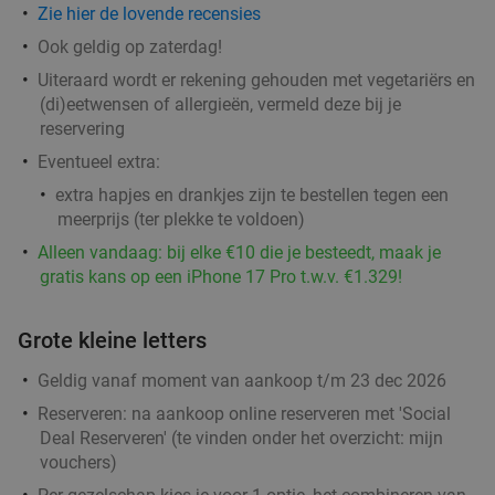
Dinerbon t.w.v. €30 te besteden bij Turks
Zie hier de lovende recensies
34%
grillrestaurant
Ook geldig op zaterdag!
Uiteraard wordt er rekening gehouden met vegetariërs en
Vandaag
Morgen
Ma
Di
Wo
Do
Vr
(di)eetwensen of allergieën, vermeld deze bij je
Turks Restaurant Kasap Rotterdam
8.2
star
reservering
Rotterdam
3 min.
directions_car
Eventueel extra:
Verkocht: 426
€30
Regulier
extra hapjes en drankjes zijn te bestellen tegen een
€19
,95
meerprijs (ter plekke te voldoen)
Alleen vandaag: bij elke €10 die je besteedt, maak je
gratis kans op een iPhone 17 Pro t.w.v. €1.329!
3-gangendiner à la carte bij Café Orquídea
37%
Ma
Wo
Do
Grote kleine letters
Café Orquídea
9.2
star
Geldig vanaf moment van aankoop t/m 23 dec 2026
Rotterdam
3 min.
directions_car
Reserveren:
na aankoop online reserveren met 'Social
Verkocht: 142
€34
,30
Deal Reserveren' (te vinden onder het overzicht:
mijn
Regulier
vouchers
)
€21
,50