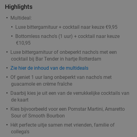
Highlights
Wo
Do
Vr
Multideal:
Rodrigues Restaurant
9.5
star
Rotterdam
2 min.
directions_car
Luxe bittergarnituur + cocktail naar keuze €9,95
Bottomless nacho's (1 uur) + cocktail naar keuze
Verkocht: 234
€32
,25
Regulier
€10,95
€19
,95
Luxe bittergarnituur of onbeperkt nacho's met een
cocktail bij Bar Tender in hartje Rotterdam
Zie hier de inhoud van de multideals
Indiaas 3-gangen proeverijdiner in Rotterdam
47%
Of geniet 1 uur lang onbeperkt van nacho's met
Vandaag
Morgen
Ma
Di
Wo
Do
Vr
guacamole en crème fraîche
Light of India Rotterdam
9.5
star
Daarbij kies je uit een van de verrukkelijke cocktails van
Rotterdam
3 min.
directions_car
de kaart
Verkocht: 181
€36
,90
Regulier
Kies bijvoorbeeld voor een Pornstar Martini, Amaretto
€19
Sour of Smooth Bourbon
,50
Hét perfecte uitje samen met vrienden, familie of
collega's