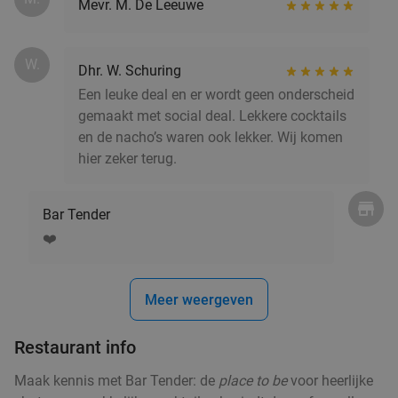
Mevr. M. De Leeuwe
De Beren Schiedam-Schieveste
9.4
star
Schiedam
5 min.
directions_car
W.
Dhr. W. Schuring
Verkocht: 2.400
€47
,70
Regulier
Een leuke deal en er wordt geen onderscheid
€25
,95
gemaakt met social deal. Lekkere cocktails
en de nacho’s waren ook lekker. Wij komen
hier zeker terug.
High wine (2 uur) bij Het Zalmhuis
32%
Bar Tender
Morgen
Ma
Di
Wo
Do
❤️
Het Zalmhuis
9.1
star
Rotterdam
5 min.
directions_car
Meer weergeven
Verkocht: 458
€47
,50
Regulier
€32
,50
Restaurant info
Maak kennis met Bar Tender: de
place to be
voor heerlijke