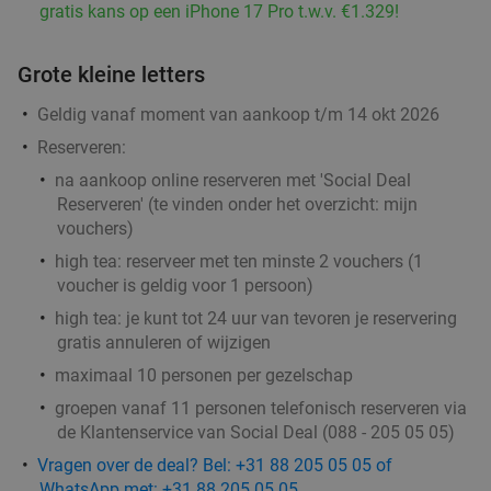
gratis kans op een iPhone 17 Pro t.w.v. €1.329!
Kaapverdisch 3-gangendiner à la carte bij
42%
Grote kleine letters
Restobar Ta Lois
Geldig vanaf moment van aankoop t/m 14 okt 2026
Vandaag
Morgen
Do
Vr
Reserveren:
Restobar Ta Lois
9.3
star
na aankoop online reserveren met 'Social Deal
Rotterdam
3 min.
directions_car
Reserveren' (te vinden onder het overzicht:
mijn
Verkocht: 39
€42
,50
vouchers
)
Regulier
€24
,50
high tea: reserveer met ten minste 2 vouchers (1
voucher is geldig voor 1 persoon)
high tea: je kunt tot 24 uur van tevoren je reservering
Lunch voor 2 bij Fletcher Hotels
40%
gratis annuleren of wijzigen
maximaal 10 personen per gezelschap
Fletcher Hotels
groepen vanaf 11 personen telefonisch reserveren via
Rotterdam
4 min.
directions_car
de Klantenservice van Social Deal (088 - 205 05 05)
Verkocht: 4.878
€33
Regulier
Vragen over de deal? Bel: +31 88 205 05 05 of
€19
WhatsApp met: +31 88 205 05 05
,90