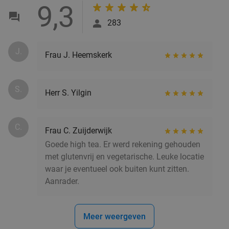
9,3
3-gangendiner à la carte bij Café-Restaurant De
43%
Gouden Leeuw
283
Wo
Do
J.
Café-Restaurant De Gouden Leeuw
9.9
star
Frau J. Heemskerk
Rotterdam
6 min.
directions_car
Verkocht: 423
€37
,60
Regulier
S.
Herr S. Yilgin
€21
,50
C.
Frau C. Zuijderwijk
Uitgebreid ontbijt of 2-gangen keuzelunch bij De
43%
Goede high tea. Er werd rekening gehouden
Beren in Rotterdam-Alexandrium
met glutenvrij en vegetarische. Leuke locatie
waar je eventueel ook buiten kunt zitten.
Vandaag
Morgen
Ma
Di
Wo
Do
Vr
Aanrader.
Restaurant De Beren Rotterdam-
9.4
star
Alexandrium
Rotterdam
6 min.
directions_car
Meer weergeven
Verkocht: 1.761
€22
Regulier