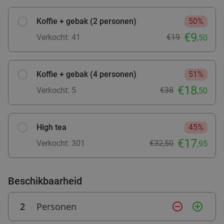
Koffie + gebak (2 personen)
50%
€9
Verkocht: 41
€19
Rondvaart (75 min) + onbeperkt pannenkoeken
,50
30%
op De Pannenkoekenboot
De Pannenkoekenboot
9.2
star
Koffie + gebak (4 personen)
51%
Rotterdam
2 min.
directions_car
€18
Verkocht: 5
€38
,50
Verkocht: 4.553
€29
,50
Regulier
€20
,75
High tea
45%
€17
Verkocht: 301
€32,50
3-gangendiner van de chef + entree Euromast
,95
22%
Ma
Di
Wo
Do
Beschikbaarheid
Euromast
9.2
star
Rotterdam
2 min.
directions_car
2
Personen
remove_circle_outline
add_circle_outline
Verkocht: 188
€63
,30
Regulier