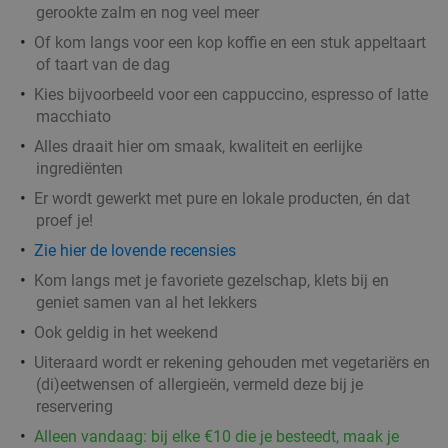
Dinerbon t.w.v. €30 te besteden bij Turks
gerookte zalm en nog veel meer
34%
grillrestaurant
Of kom langs voor een kop koffie en een stuk appeltaart
of taart van de dag
Vandaag
Morgen
Ma
Di
Wo
Do
Vr
Kies bijvoorbeeld voor een cappuccino, espresso of latte
Turks Restaurant Kasap Rotterdam
8.2
star
macchiato
Rotterdam
3 min.
directions_car
Alles draait hier om smaak, kwaliteit en eerlijke
Verkocht: 426
€30
Regulier
ingrediënten
€19
,95
Er wordt gewerkt met pure en lokale producten, én dat
proef je!
Zie hier de lovende recensies
3-gangendiner à la carte bij Café Orquídea
37%
Kom langs met je favoriete gezelschap, klets bij en
geniet samen van al het lekkers
Ma
Wo
Do
Ook geldig in het weekend
Café Orquídea
9.2
star
Rotterdam
Uiteraard wordt er rekening gehouden met vegetariërs en
3 min.
directions_car
(di)eetwensen of allergieën, vermeld deze bij je
Verkocht: 142
€34
,30
Regulier
reservering
€21
,50
Alleen vandaag: bij elke €10 die je besteedt, maak je