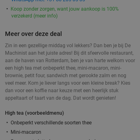
Koop zonder zorgen, want jouw aankoop is 100%
verzekerd (meer info)
2-gangendiner à la carte bij Happy Italy
35%
Meer over deze deal
Rotterdam Zuid (De Kuip)
Zin in een gezellige middag vol lekkers? Dan ben je bij De
Vandaag
Morgen
Ma
Di
Wo
Do
Vr
Machinist aan het juiste adres! Bij dit sfeervolle restaurant,
Happy Italy Rotterdam Zuid (De Kuip)
8.1
star
aan de haven van Rotterdam, ben je van harte welkom voor
Rotterdam
5 min.
directions_car
een high tea met onbeperkt thee, mini-macaron, mini-
brownie, petit four, sandwich met gerookte zalm en nog
Verkocht: 2.488
€20
Regulier
veel meer. Kom je liever langs voor een kleine break? Kies
€12
,95
dan voor een koffie naar keuze met een heerlijk stuk
appeltaart of taart van de dag. Dat wordt genieten!
4-gangen keuzediner bij De Beren
46%
High tea (voorbeeldmenu)
Morgen
Ma
Di
Wo
Do
Vr
Onbeperkt verschillende soorten thee
De Beren Rotterdam-Zuid
8.2
star
Mini-macaron
Rotterdam
5 min.
directions_car