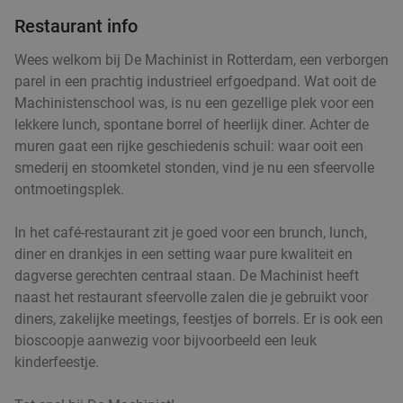
€12
Restaurant info
,50
Wees welkom bij De Machinist in Rotterdam, een verborgen
parel in een prachtig industrieel erfgoedpand. Wat ooit de
Machinistenschool was, is nu een gezellige plek voor een
All-You-Can-Eat sushi & grill (2 uur) bij Fuji Fuji
21%
lekkere lunch, spontane borrel of heerlijk diner. Achter de
Vandaag
Morgen
Ma
Di
Wo
Do
Vr
muren gaat een rijke geschiedenis schuil: waar ooit een
smederij en stoomketel stonden, vind je nu een sfeervolle
Fuji Fuji Sushi & Grill
9.3
star
ontmoetingsplek.
Capelle aan den IJssel
7 min.
directions_car
Verkocht: 3.033
€37
,50
Regulier
In het café-restaurant zit je goed voor een brunch, lunch,
€29
,50
diner en drankjes in een setting waar pure kwaliteit en
dagverse gerechten centraal staan. De Machinist heeft
naast het restaurant sfeervolle zalen die je gebruikt voor
All-You-Can-Eat-lunch + drank (2 uur) bij
18%
diners, zakelijke meetings, feestjes of borrels. Er is ook een
Wereldrestaurant Altijd
bioscoopje aanwezig voor bijvoorbeeld een leuk
Morgen
kinderfeestje.
Wereldrestaurant Altijd
9.0
star