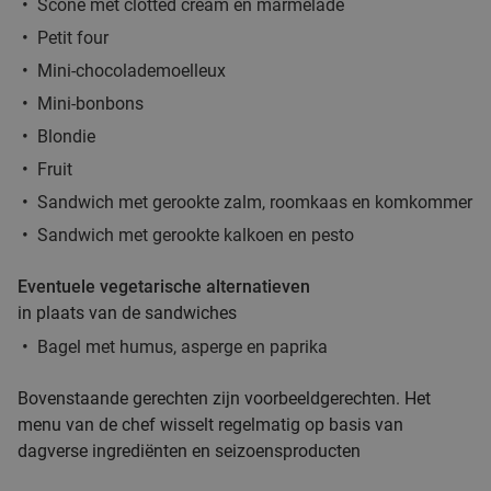
Scone met clotted cream en marmelade
Verkocht: 704
€47
,70
Regulier
Petit four
€25
,95
Mini-chocolademoelleux
Mini-bonbons
2-gangen keuzediner bij Partyboerderij Wapen
Blondie
39%
van Degenkamp
Fruit
Sandwich met gerookte zalm, roomkaas en komkommer
Morgen
Ma
Di
Wo
Do
Vr
Sandwich met gerookte kalkoen en pesto
Partyboerderij Wapen van Degenkamp
9.8
star
Rotterdam
5 min.
directions_car
Eventuele vegetarische alternatieven
Verkocht: 63
€20
,45
Regulier
in plaats van de sandwiches
€12
,50
Bagel met humus, asperge en paprika
Bovenstaande gerechten zijn voorbeeldgerechten. Het
4-gangen keuzediner bij De Beren
46%
menu van de chef wisselt regelmatig op basis van
dagverse ingrediënten en seizoensproducten
Vandaag
Morgen
Ma
Di
Wo
Do
Vr