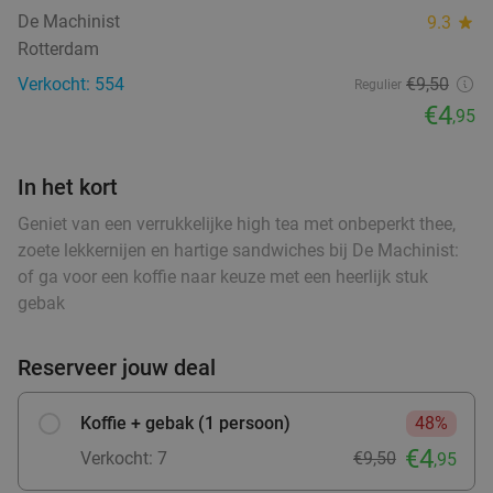
De Machinist
9.3
star
Rotterdam
Vandaag
Morgen
Ma
Di
Wo
Do
Vr
food
Verkocht: 554
€9,50
Regulier
VersNul10
9.0
star
€4
Rotterdam
,95
2 min.
directions_car
Verkocht: 453
€41
,60
Regulier
€26
,95
In het kort
food
food
food
Geniet van een verrukkelijke high tea met onbeperkt thee,
zoete lekkernijen en hartige sandwiches bij De Machinist:
of ga voor een koffie naar keuze met een heerlijk stuk
2- of 3-gangendiner à la carte bij Curry's
28%
gebak
Kralingen
food
Vandaag
Morgen
Ma
Di
Wo
Do
Vr
Reserveer jouw deal
food
food
food
Curry's Kralingen
9.6
star
Rotterdam
2 min.
directions_car
Koffie + gebak (1 persoon)
48%
food
€4
Verkocht: 100
€26
,25
Verkocht: 7
€9,50
,95
Regulier
€19
fo