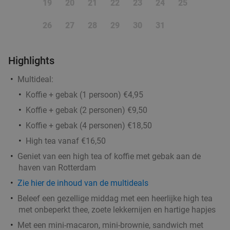
19
20
21
22
23
24
25
Di
Wo
Do
Vr
26
27
28
29
30
31
Rodrigues Restaurant
9.5
star
Rotterdam
2 min.
directions_car
Highlights
Verkocht: 234
€32
,25
Regulier
€19
,95
Multideal:
Koffie + gebak (1 persoon) €4,95
Koffie + gebak (2 personen) €9,50
Indiaas 3-gangen proeverijdiner in Rotterdam
47%
Koffie + gebak (4 personen) €18,50
Vandaag
Morgen
Ma
Di
Wo
Do
Vr
High tea vanaf €16,50
Light of India Rotterdam
9.5
star
Geniet van een high tea of koffie met gebak aan de
Rotterdam
3 min.
directions_car
haven van Rotterdam
Verkocht: 181
€36
,90
Regulier
Zie hier de inhoud van de multideals
€19
,50
Beleef een gezellige middag met een heerlijke high tea
met onbeperkt thee, zoete lekkernijen en hartige hapjes
Met een mini-macaron, mini-brownie, sandwich met