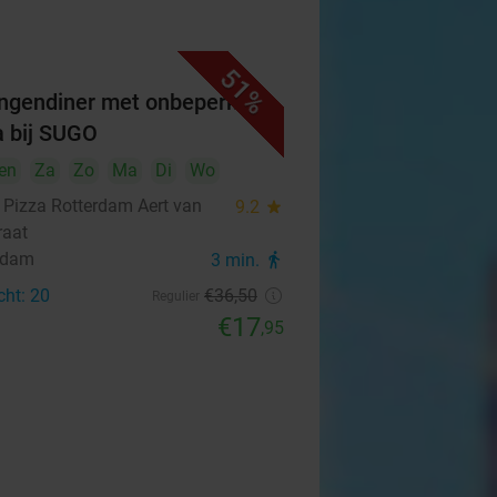
51%
ngendiner met onbeperkt
a bij SUGO
en
Za
Zo
Ma
Di
Wo
Pizza Rotterdam Aert van
9.2
star
raat
rdam
3 min.
directions_walk
cht: 20
€36
,50
Regulier
€17
,95