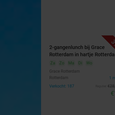
3
2-gangenlunch bij Grace
Rotterdam in hartje Rotterd
Za
Zo
Ma
Di
Wo
Grace Rotterdam
Rotterdam
1 
Verkocht: 187
€28
Regulier
€