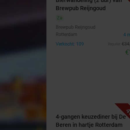
Bierwandeling (2 uur) van
Brewpub Reijngoud
Za
Brewpub Reijngoud
Rotterdam
4 
Verkocht: 109
€34
Regulier
€
4
4-gangen keuzediner bij De
Beren in hartje Rotterdam