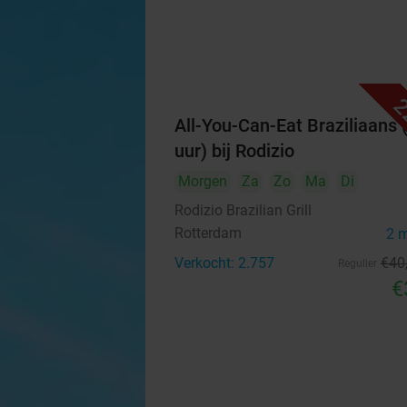
2
All-You-Can-Eat Braziliaans 
uur) bij Rodizio
Morgen
Za
Zo
Ma
Di
Rodizio Brazilian Grill
Rotterdam
2 
Verkocht: 2.757
€40
Regulier
€