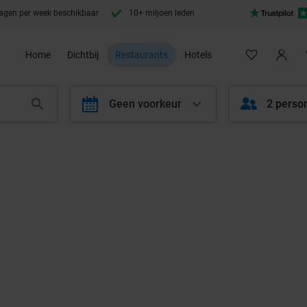
agen per week beschikbaar
10+ miljoen leden
Home
Dichtbij
Restaurants
Hotels
calendar
Geen voorkeur
2 perso