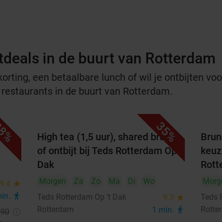
tdeals in de buurt van Rotterdam
rting, een betaalbare lunch of wil je ontbijten voor
e restaurants in de buurt van Rotterdam.
8%
35%
arte
High tea (1,5 uur), shared brunch
Brun
of ontbijt bij Teds Rotterdam Op 't
keuze
Dak
Rott
Morgen
Za
Zo
Ma
Di
Wo
Morg
9.4
star
min.
directions_walk
Teds Rotterdam Op 't Dak
Teds 
9.3
star
Rotterdam
Rotte
1 min.
directions_walk
,90