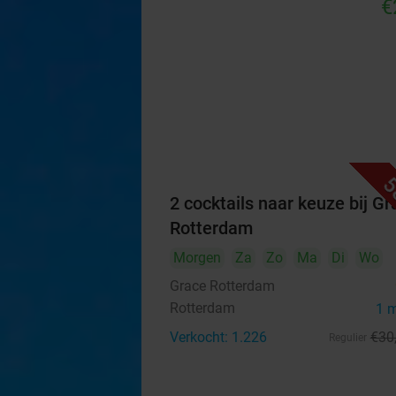
€
5
2 cocktails naar keuze bij Gr
Rotterdam
Morgen
Za
Zo
Ma
Di
Wo
Grace Rotterdam
Rotterdam
1 
Verkocht: 1.226
€30
Regulier