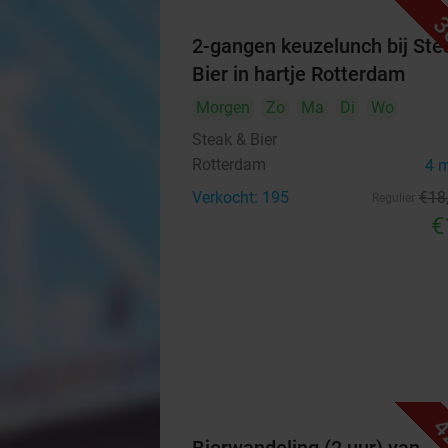
3
2-gangen keuzelunch bij Ste
Bier in hartje Rotterdam
Morgen
Zo
Ma
Di
Wo
Steak & Bier
Rotterdam
4 
Verkocht: 195
€18
Regulier
€
4