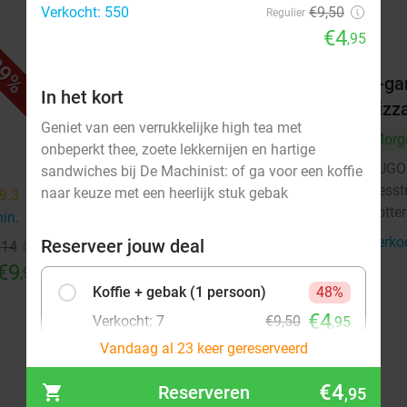
Verkocht: 550
€9,50
Regulier
€4
,95
9%
51%
r
2-gangendiner met onbeperkt
2-ga
In het kort
pizza bij SUGO
pizz
Geniet van een verrukkelijke high tea met
Morgen
Za
Zo
Morg
onbeperkt thee, zoete lekkernijen en hartige
SUGO Pizza Rotterdam Aert van
SUGO 
9.2
star
sandwiches bij De Machinist: of ga voor een koffie
Nesstraat
Nesst
naar keuze met een heerlijk stuk gebak
9.3
star
Rotterdam
Rotte
3 min.
directions_walk
min.
directions_walk
Verkocht: 394
€36
,50
Verko
Reserveer jouw deal
Regulier
€14
€17
€9
,95
,95
Koffie + gebak (1 persoon)
48%
€4
Verkocht: 7
€9,50
,95
Vandaag al 23 keer gereserveerd
Koffie + gebak (2 personen)
50%
€4
Reserveren
,95