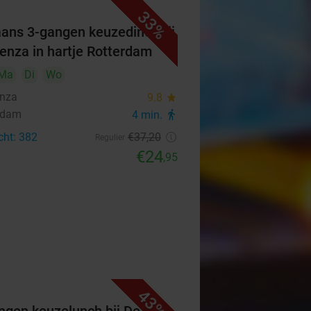
33%
iaans 3-gangen keuzediner bij
senza in hartje Rotterdam
Ma
Di
Wo
enza
9.8
star
rdam
4 min.
directions_walk
cht: 382
€37
,20
Regulier
€24
,95
43%