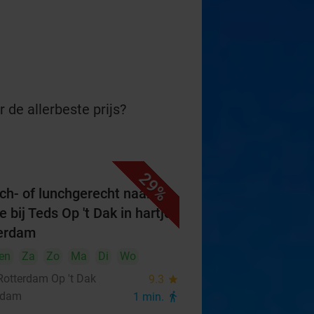
 de allerbeste prijs?
29%
ch- of lunchgerecht naar
 bij Teds Op 't Dak in hartje
erdam
en
Za
Zo
Ma
Di
Wo
Rotterdam Op 't Dak
9.3
star
rdam
1 min.
directions_walk