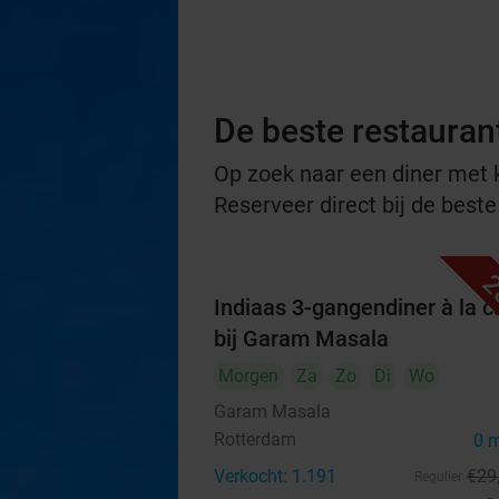
De beste restauran
Op zoek naar een diner met ko
Reserveer direct bij de best
2
Indiaas 3-gangendiner à la c
bij Garam Masala
Morgen
Za
Zo
Di
Wo
Garam Masala
Rotterdam
0 
Verkocht: 1.191
€29
Regulier