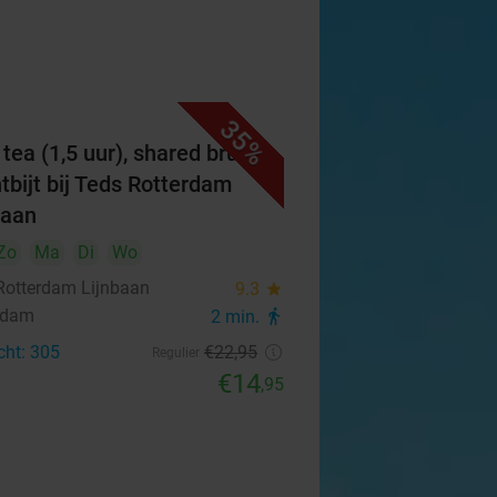
35%
 tea (1,5 uur), shared brunch
ntbijt bij Teds Rotterdam
baan
Zo
Ma
Di
Wo
Rotterdam Lijnbaan
9.3
star
rdam
2 min.
directions_walk
cht: 305
€22
,95
Regulier
€14
,95