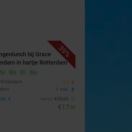
39%
ngenlunch bij Grace
erdam in hartje Rotterdam
Zo
Ma
Di
Wo
 Rotterdam
9.2
star
rdam
1 min.
directions_walk
cht: 4
€28
,65
Regulier
€17
,50