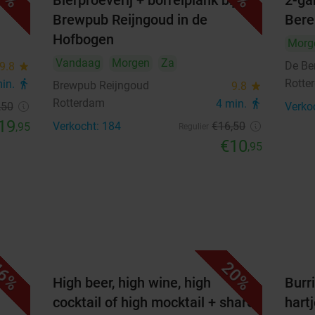
Bierproeverij + borrelplank bij
2-ga
Brewpub Reijngoud in de
Bere
1
2
Hofbogen
Morg
3
4
5
6
7
8
9
Vandaag
Morgen
Za
De Be
9.8
star
Rotte
min.
directions_walk
Brewpub Reijngoud
9.8
star
10
11
12
13
14
15
16
Rotterdam
4 min.
directions_walk
,50
Verko
17
18
19
20
21
22
23
19
Verkocht: 184
€16
,50
,95
Regulier
€10
,95
24
25
26
27
28
29
30
31
september 2026
Ma
Di
Wo
Do
Vr
Za
Zo
6%
20%
1
2
3
4
5
6
High beer, high wine, high
Burri
cocktail of high mocktail + shared
hart
7
8
9
10
11
12
13