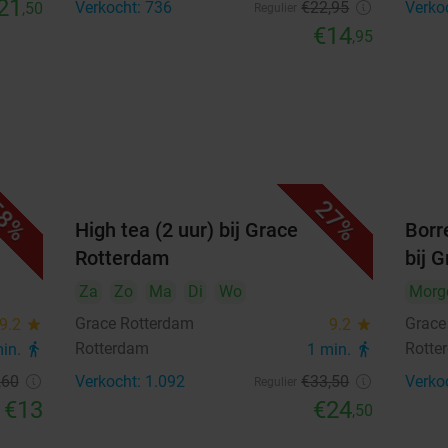
21
Verkocht: 736
€22
,95
Verko
,50
Regulier
€14
,95
8%
27%
ace
High tea (2 uur) bij Grace
Borr
Rotterdam
bij 
Za
Zo
Ma
Di
Wo
Morg
Grace Rotterdam
Grace
9.2
star
9.2
star
Rotterdam
Rotte
min.
directions_walk
1 min.
directions_walk
,60
Verkocht: 1.092
€33
,50
Verko
Regulier
€13
€24
,50