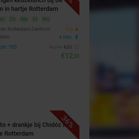
ngen keuzelunch bij De
n in hartje Rotterdam
en
Zo
Ma
Di
Wo
ren Rotterdam-Centrum
9.0
star
rdam
4 min.
directions_walk
cht: 105
€22
Regulier
€12
,50
36%
to + drankje bij Chidóz in
je Rotterdam