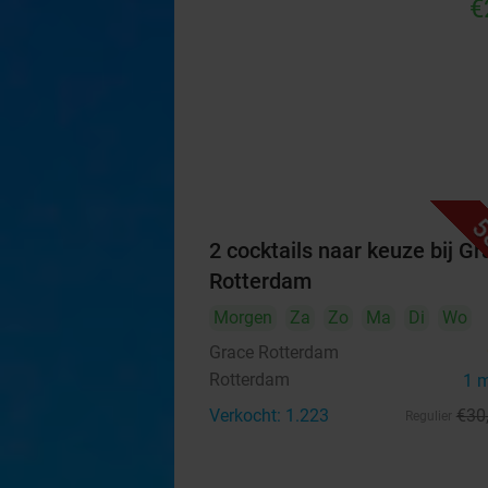
€
5
2 cocktails naar keuze bij Gr
Rotterdam
Morgen
Za
Zo
Ma
Di
Wo
Grace Rotterdam
Rotterdam
1 
Verkocht: 1.223
€30
Regulier