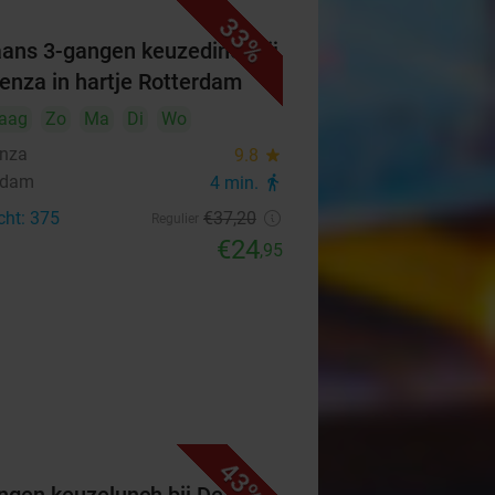
33%
iaans 3-gangen keuzediner bij
senza in hartje Rotterdam
aag
Zo
Ma
Di
Wo
enza
9.8
star
rdam
4 min.
directions_walk
cht: 375
€37
,20
Regulier
€24
,95
43%