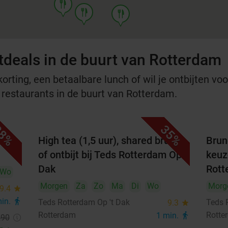
food
food
food
tdeals in de buurt van Rotterdam
rting, een betaalbare lunch of wil je ontbijten voor
e restaurants in de buurt van Rotterdam.
8%
35%
arte
High tea (1,5 uur), shared brunch
Brun
of ontbijt bij Teds Rotterdam Op 't
keuze
Dak
Rott
Wo
Morgen
Za
Zo
Ma
Di
Wo
Morg
9.4
star
min.
directions_walk
Teds Rotterdam Op 't Dak
Teds 
9.3
star
Rotterdam
Rotte
1 min.
directions_walk
,90