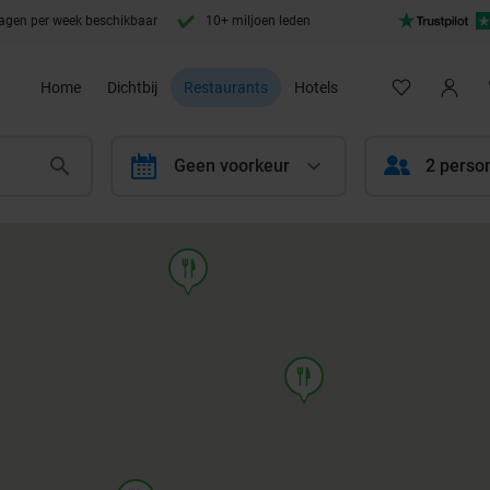
agen per week beschikbaar
10+ miljoen leden
Home
Dichtbij
Restaurants
Hotels
calendar
Geen voorkeur
2 perso
food
food