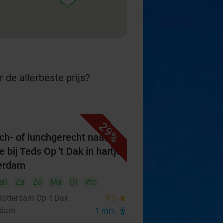
 de allerbeste prijs?
29%
ch- of lunchgerecht naar
 bij Teds Op 't Dak in hartje
erdam
en
Za
Zo
Ma
Di
Wo
Rotterdam Op 't Dak
9.3
star
rdam
1 min.
directions_walk