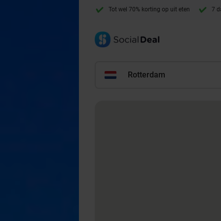
Tot wel 70% korting op uit eten
7 d
Rotterdam