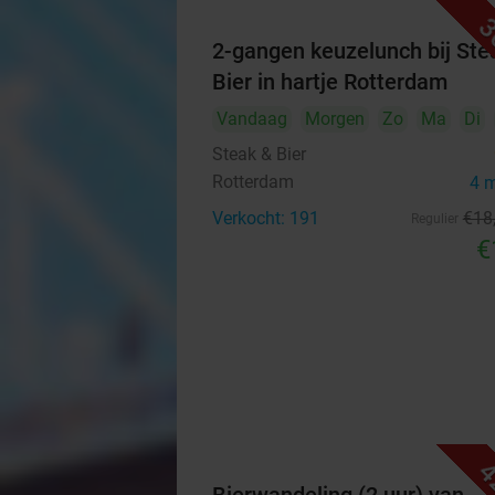
3
2-gangen keuzelunch bij Ste
Bier in hartje Rotterdam
Vandaag
Morgen
Zo
Ma
Di
Steak & Bier
Rotterdam
4 
Verkocht: 191
€18
Regulier
€
4