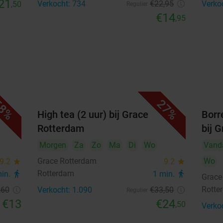
21
Verkocht: 734
€22
,95
Verko
,50
Regulier
€14
,95
8%
27%
ace
High tea (2 uur) bij Grace
Borr
Rotterdam
bij 
Morgen
Za
Zo
Ma
Di
Wo
Vand
Grace Rotterdam
Wo
9.2
star
9.2
star
Rotterdam
min.
directions_walk
1 min.
directions_walk
Grace
Rotte
,60
Verkocht: 1.090
€33
,50
Regulier
€13
€24
,50
Verko