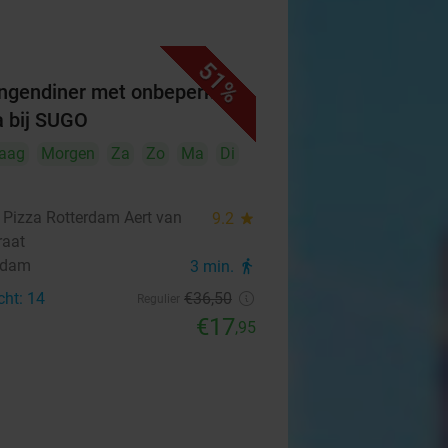
51%
ngendiner met onbeperkt
a bij SUGO
aag
Morgen
Za
Zo
Ma
Di
Pizza Rotterdam Aert van
9.2
star
raat
rdam
3 min.
directions_walk
cht: 14
€36
,50
Regulier
€17
,95