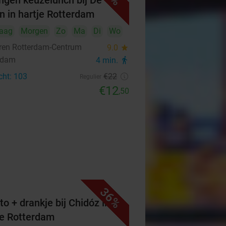
ngen keuzelunch bij De
n in hartje Rotterdam
aag
Morgen
Zo
Ma
Di
Wo
ren Rotterdam-Centrum
9.0
star
rdam
4 min.
directions_walk
cht: 103
€22
Regulier
€12
,50
36%
to + drankje bij Chidóz in
je Rotterdam