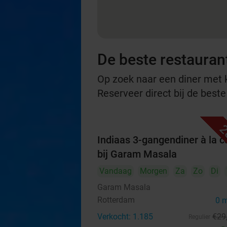
De beste restauran
Op zoek naar een diner met ko
Reserveer direct bij de best
2
Indiaas 3-gangendiner à la c
bij Garam Masala
Vandaag
Morgen
Za
Zo
Di
Garam Masala
Rotterdam
0 
Verkocht: 1.185
€29
Regulier