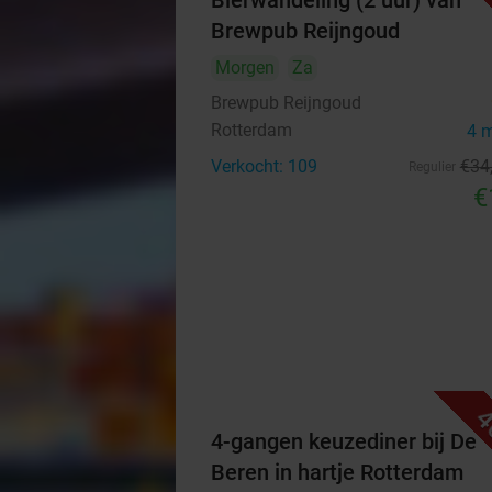
Bierwandeling (2 uur) van
Brewpub Reijngoud
Morgen
Za
Brewpub Reijngoud
Rotterdam
4 
Verkocht: 109
€34
Regulier
€
4
4-gangen keuzediner bij De
Beren in hartje Rotterdam