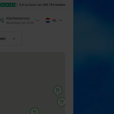
9,4
op basis van
205.794 reviews
Klantenservice
NL
Bereikbaar tot 23:00
nen
food
food
food