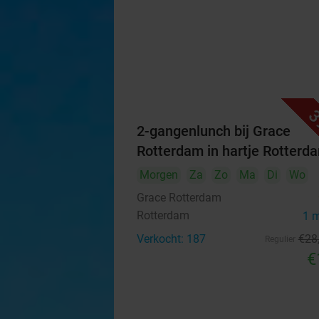
3
2-gangenlunch bij Grace
Rotterdam in hartje Rotterd
Morgen
Za
Zo
Ma
Di
Wo
Grace Rotterdam
Rotterdam
1 
Verkocht: 187
€28
Regulier
€