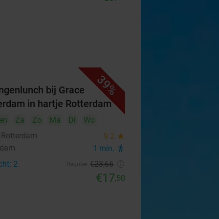
39%
ngenlunch bij Grace
erdam in hartje Rotterdam
en
Za
Zo
Ma
Di
Wo
 Rotterdam
9.2
star
rdam
1 min.
directions_walk
cht: 2
€28
,65
Regulier
€17
,50