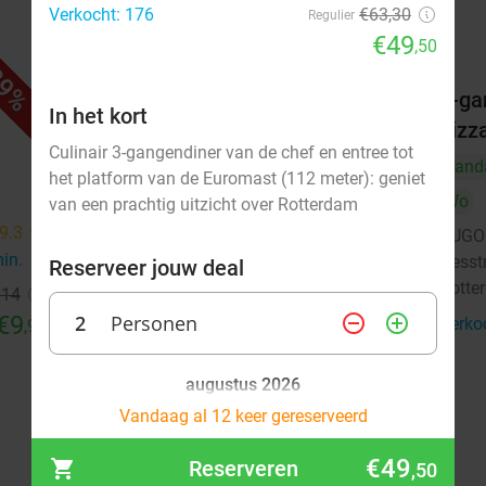
Verkocht: 176
€63,30
Regulier
€49
,50
9%
51%
r
2-gangendiner met onbeperkt
2-ga
In het kort
pizza bij SUGO
pizz
Culinair 3-gangendiner van de chef en entree tot
Vandaag
Morgen
Za
Zo
Vand
het platform van de Euromast (112 meter): geniet
SUGO Pizza Rotterdam Aert van
Wo
9.2
star
van een prachtig uitzicht over Rotterdam
Nesstraat
9.3
star
SUGO 
Rotterdam
3 min.
directions_walk
min.
directions_walk
Nesst
Reserveer jouw deal
Rotte
Verkocht: 391
€36
,50
Regulier
€14
€17
€9
2
Personen
remove_circle_outline
,95
add_circle_outline
Verko
,95
augustus 2026
Vandaag al 12 keer gereserveerd
Ma
Di
Wo
Do
Vr
Za
Zo
€49
Reserveren
,50
1
2