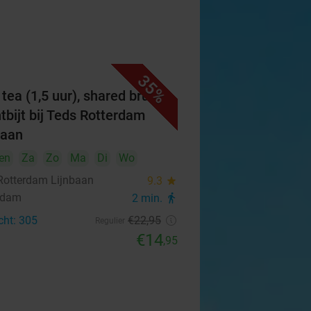
35%
 tea (1,5 uur), shared brunch
ntbijt bij Teds Rotterdam
baan
en
Za
Zo
Ma
Di
Wo
Rotterdam Lijnbaan
9.3
star
rdam
2 min.
directions_walk
cht: 305
€22
,95
Regulier
€14
,95