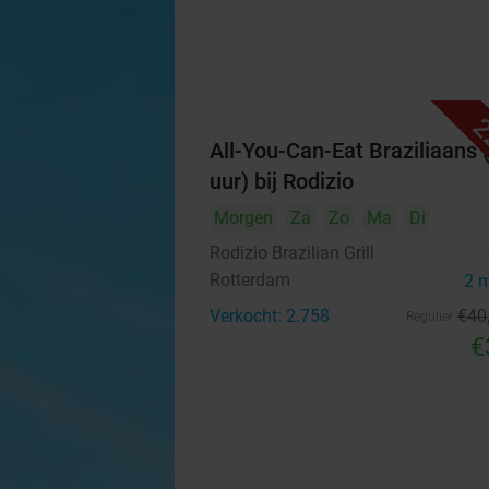
2
All-You-Can-Eat Braziliaans 
uur) bij Rodizio
Morgen
Za
Zo
Ma
Di
Rodizio Brazilian Grill
Rotterdam
2 
Verkocht: 2.758
€40
Regulier
€