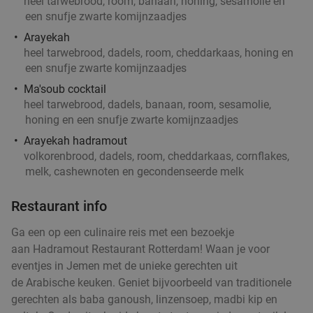
heel tarwebrood, room, banaan, honing, sesamolie en
een snufje zwarte komijnzaadjes
Verkocht: 1.743
€22
Regulier
Arayekah
€12
,50
heel tarwebrood, dadels, room, cheddarkaas, honing en
een snufje zwarte komijnzaadjes
Ma'soub cocktail
heel tarwebrood, dadels, banaan, room, sesamolie,
All-You-Can-Eat sushi & grill (2 uur) bij Fuji Fuji
21%
honing en een snufje zwarte komijnzaadjes
Vandaag
Morgen
Zo
Ma
Di
Wo
Do
Arayekah hadramout
Fuji Fuji Sushi & Grill
9.3
star
volkorenbrood, dadels, room, cheddarkaas, cornflakes,
melk, cashewnoten en gecondenseerde melk
Capelle aan den IJssel
7 min.
directions_car
Verkocht: 2.975
€37
,50
Regulier
Restaurant info
€29
,50
Ga een op een culinaire reis met een bezoekje
aan Hadramout Restaurant Rotterdam! Waan je voor
All-You-Can-Eat-lunch + drank (2 uur) bij
18%
eventjes in Jemen met de unieke gerechten uit
Wereldrestaurant Altijd
de Arabische keuken. Geniet bijvoorbeeld van traditionele
gerechten als baba ganoush, linzensoep, madbi kip en
Morgen
Zo