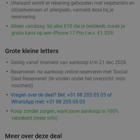
Uiteraard wordt er rekening gehouden met vegetariërs en
(di)eetwensen of allergieën, vermeld deze bij je
Dinerbon t.w.v. €30 te besteden bij Turks
34%
reservering
grillrestaurant
Alleen vandaag: bij elke €10 die je besteedt, maak je
Vandaag
Morgen
Zo
Ma
Di
Wo
Do
gratis kans op een iPhone 17 Pro t.w.v. €1.329!
Turks Restaurant Kasap Rotterdam
8.2
star
Grote kleine letters
Rotterdam
3 min.
directions_car
Verkocht: 426
€30
Regulier
Geldig vanaf moment van aankoop t/m 21 dec 2026
€19
,95
Reserveren:
na aankoop online reserveren met 'Social
Deal Reserveren' (te vinden onder het overzicht:
mijn
vouchers
)
3-gangendiner à la carte bij Café Orquídea
Vragen over de deal? Bel: +31 88 205 05 05 of
37%
WhatsApp met: +31 88 205 05 05
Ma
Wo
Do
Koop zonder zorgen, want jouw aankoop is 100%
Café Orquídea
9.2
star
verzekerd (meer info)
Rotterdam
3 min.
directions_car
Verkocht: 142
€34
,30
Regulier
Meer over deze deal