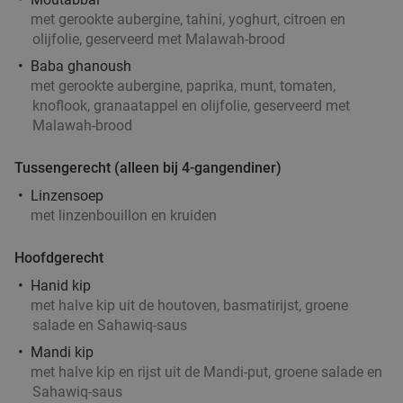
Verkocht: 4.849
€33
Regulier
met gerookte aubergine, tahini, yoghurt, citroen en
€19
,90
olijfolie, geserveerd met Malawah-brood
Baba ghanoush
met gerookte aubergine, paprika, munt, tomaten,
knoflook, granaatappel en olijfolie, geserveerd met
2-gangendiner à la carte bij Happy Italy
35%
Malawah-brood
Rotterdam Zuid (De Kuip)
Tussengerecht (alleen bij 4-gangendiner)
Vandaag
Morgen
Zo
Ma
Di
Wo
Do
Linzensoep
Happy Italy Rotterdam Zuid (De Kuip)
8.1
star
met linzenbouillon en kruiden
Rotterdam
5 min.
directions_car
Verkocht: 2.466
€20
Regulier
Hoofdgerecht
€12
,95
Hanid kip
met halve kip uit de houtoven, basmatirijst, groene
salade en Sahawiq-saus
4-gangen keuzediner bij De Beren
46%
Mandi kip
met halve kip en rijst uit de Mandi-put, groene salade en
Vandaag
Zo
Ma
Di
Wo
Do
Sahawiq-saus