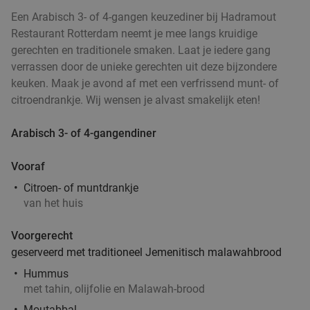
€21
,50
Een Arabisch 3- of 4-gangen keuzediner bij Hadramout
Restaurant Rotterdam neemt je mee langs kruidige
gerechten en traditionele smaken. Laat je iedere gang
Kaapverdisch 3-gangendiner à la carte bij
42%
verrassen door de unieke gerechten uit deze bijzondere
Restobar Ta Lois
keuken. Maak je avond af met een verfrissend munt- of
citroendrankje. Wij wensen je alvast smakelijk eten!
Vandaag
Morgen
Zo
Do
Restobar Ta Lois
9.3
star
Arabisch 3- of 4-gangendiner
Rotterdam
3 min.
directions_car
Verkocht: 35
€42
,50
Vooraf
Regulier
€24
,50
Citroen- of muntdrankje
van het huis
Lunch voor 2 bij Fletcher Hotels
40%
Voorgerecht
geserveerd met traditioneel Jemenitisch malawahbrood
Fletcher Hotels
Hummus
Rotterdam
met tahin, olijfolie en Malawah-brood
4 min.
directions_car
Moutabbal