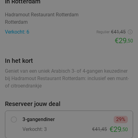
in Rotterdam
3-gangendiner à la carte bij VersNul10
35%
Hadramout Restaurant Rotterdam
food
Rotterdam
Vandaag
Morgen
Zo
Ma
Di
Wo
Do
Verkocht: 6
€41,45
Regulier
VersNul10
9.0
star
€29
,50
Rotterdam
2 min.
directions_car
Verkocht: 451
€41
,60
Regulier
food
€26
In het kort
food
,95
food
Geniet van een uniek Arabisch 3- of 4-gangen keuzediner
bij Hadramout Restaurant Rotterdam: inclusief een munt-
of citroendrankje
2- of 3-gangendiner à la carte bij Curry's
28%
food
Kralingen
Reserveer jouw deal
food
food
food
Vandaag
Morgen
Zo
Ma
Di
Wo
Do
3-gangendiner
29%
Curry's Kralingen
9.6
star
food
Rotterdam
2 min.
directions_car
€29
Verkocht: 3
€41,45
,50
fo
Verkocht: 100
€26
,25
Regulier