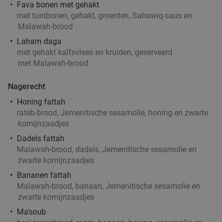
Fava bonen met gehakt
met tuinbonen, gehakt, groenten, Sahawiq-saus en
3-gangendiner à la carte bij Café-Restaurant De
43%
Malawah-brood
Gouden Leeuw
Laham daga
Zo
Wo
Do
met gehakt kalfsvlees en kruiden, geserveerd
met Malawah-brood
Café-Restaurant De Gouden Leeuw
9.9
star
Rotterdam
6 min.
directions_car
Nagerecht
Verkocht: 411
€37
,60
Regulier
Honing fattah
€21
,50
rateb-brood, Jemenitische sesamolie, honing en zwarte
komijnzaadjes
Dadels fattah
Malawah-brood, dadels, Jemenitische sesamolie en
Uitgebreid ontbijt of 2-gangen keuzelunch bij De
43%
zwarte komijnzaadjes
Beren in Rotterdam-Alexandrium
Bananen fattah
Vandaag
Morgen
Zo
Ma
Di
Wo
Do
Malawah-brood, banaan, Jemenitische sesamolie en
Restaurant De Beren Rotterdam-
zwarte komijnzaadjes
9.4
star
Alexandrium
Ma'soub
Rotterdam
6 min.
directions_car