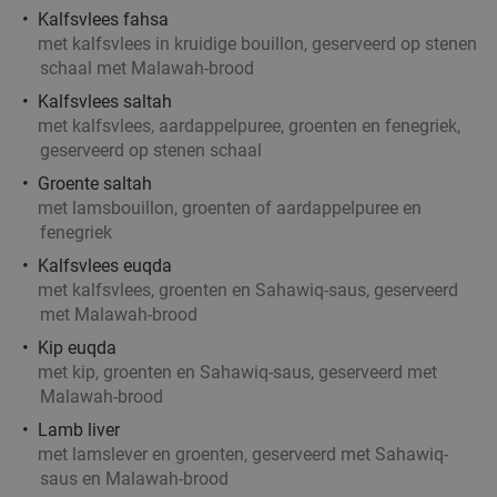
De Beren Rotterdam-Zuid
8.2
star
Kalfsvlees fahsa
Rotterdam
5 min.
directions_car
met kalfsvlees in kruidige bouillon, geserveerd op stenen
schaal met Malawah-brood
Verkocht: 692
€47
,70
Regulier
€25
Kalfsvlees saltah
,95
met kalfsvlees, aardappelpuree, groenten en fenegriek,
geserveerd op stenen schaal
2-gangen keuzediner bij Partyboerderij Wapen
39%
Groente saltah
van Degenkamp
met lamsbouillon, groenten of aardappelpuree en
fenegriek
Vandaag
Morgen
Zo
Ma
Di
Wo
Do
Kalfsvlees euqda
Partyboerderij Wapen van Degenkamp
9.8
star
met kalfsvlees, groenten en Sahawiq-saus, geserveerd
Rotterdam
5 min.
directions_car
met Malawah-brood
Verkocht: 63
€20
,45
Regulier
Kip euqda
€12
met kip, groenten en Sahawiq-saus, geserveerd met
,50
Malawah-brood
Lamb liver
met lamslever en groenten, geserveerd met Sahawiq-
4-gangen keuzediner bij De Beren
46%
saus en Malawah-brood