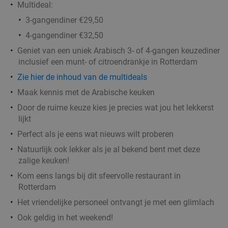
Portugees 3-gangen keuzediner bij Rodrigues
38%
Multideal:
Restaurant
3-gangendiner €29,50
Vandaag
Di
Wo
Do
4-gangendiner €32,50
Rodrigues Restaurant
9.5
star
Geniet van een uniek Arabisch 3- of 4-gangen keuzediner
Rotterdam
2 min.
directions_car
inclusief een munt- of citroendrankje in Rotterdam
Verkocht: 234
€32
,25
Zie hier de inhoud van de multideals
Regulier
€19
,95
Maak kennis met de Arabische keuken
Door de ruime keuze kies je precies wat jou het lekkerst
lijkt
Indiaas 3-gangen proeverijdiner in Rotterdam
47%
Perfect als je eens wat nieuws wilt proberen
Vandaag
Morgen
Zo
Ma
Di
Wo
Do
Natuurlijk ook lekker als je al bekend bent met deze
zalige keuken!
Light of India Rotterdam
9.5
star
Kom eens langs bij dit sfeervolle restaurant in
Rotterdam
3 min.
directions_car
Rotterdam
Verkocht: 181
€36
,90
Regulier
Het vriendelijke personeel ontvangt je met een glimlach
€19
,50
Ook geldig in het weekend!