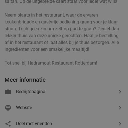
saltah. Op de uitgebreide kaart staat voor ieder wat wils!
Wereldrestaurant Altijd
9.0
star
Capelle aan den IJssel
7 min.
directions_car
Neem plaats in het restaurant, waar de ervaren
Verkocht: 1.095
€25
,50
keukenbrigade en gastvrije bediening graag voor je klaar
Regulier
€20
staan. Toch geen zin om zelf op pad te gaan? Geniet dan
,95
lekker thuis van deze unieke gerechten. Haal je bestelling
af in het restaurant of laat alles bij je thuis bezorgen. Alle
ingrediënten voor een smakelijke maaltijd!
Turks 3-gangen keuzediner bij Parla
29%
Tot snel bij Hadramout Restaurant Rotterdam!
Restaurant
Vandaag
Morgen
Zo
Ma
Wo
Do
Meer informatie
Parla Restaurant
9.5
star
Schiedam
7 min.
directions_car
Bedrijfspagina
Verkocht: 67
€37
,85
Regulier
€26
Website
,95
Deel met vrienden