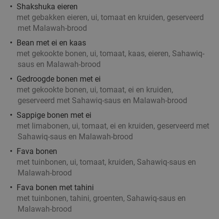
Shakshuka eieren
Vandaag
Morgen
Zo
Ma
Di
Wo
Do
met gebakken eieren, ui, tomaat en kruiden, geserveerd
met Malawah-brood
De Beren Schiedam-Schieveste
9.4
star
Schiedam
Bean met ei en kaas
5 min.
directions_car
met gekookte bonen, ui, tomaat, kaas, eieren, Sahawiq-
Verkocht: 2.386
€47
,70
Regulier
saus en Malawah-brood
€25
,95
Gedroogde bonen met ei
met gekookte bonen, ui, tomaat, ei en kruiden,
geserveerd met Sahawiq-saus en Malawah-brood
High wine (2 uur) bij Het Zalmhuis
32%
Sappige bonen met ei
met limabonen, ui, tomaat, ei en kruiden, geserveerd met
Sahawiq-saus en Malawah-brood
Zo
Ma
Di
Wo
Do
Fava bonen
Het Zalmhuis
9.1
star
met tuinbonen, ui, tomaat, kruiden, Sahawiq-saus en
Rotterdam
5 min.
directions_car
Malawah-brood
Verkocht: 456
€47
,50
Fava bonen met tahini
Regulier
€32
met tuinbonen, tahini, groenten, Sahawiq-saus en
,50
Malawah-brood