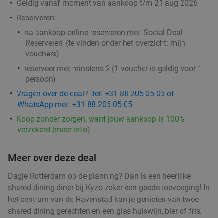
Geldig vanaf moment van aankoop t/m 21 aug 2026
Rotterdam
2 min.
directions_car
Reserveren:
Verkocht: 693
€39
,50
Regulier
na aankoop online reserveren met 'Social Deal
€30
,95
Reserveren' (te vinden onder het overzicht:
mijn
vouchers
)
reserveer met minstens 2 (1 voucher is geldig voor 1
All-You-Can-Eat & Drink (2,5 uur) bij
14%
persoon)
Wereldkeuken de Chinese Boot
Vragen over de deal? Bel: +31 88 205 05 05 of
WhatsApp met: +31 88 205 05 05
Vandaag
Morgen
Di
Wo
Do
Vr
Za
Koop zonder zorgen, want jouw aankoop is 100%
Wereldkeuken de Chinese Boot
8.7
star
verzekerd (meer info)
Rotterdam
2 min.
directions_car
Verkocht: 1.369
€36
,95
Regulier
Meer over deze deal
€31
,95
Dagje Rotterdam op de planning? Dan is een heerlijke
shared dining-diner bij Kyzo zeker een goede toevoeging! In
het centrum van de Havenstad kan je genieten van twee
Portugees 3-gangen keuzediner bij Rodrigues
38%
shared dining gerechten en een glas huiswijn, bier of fris.
Restaurant