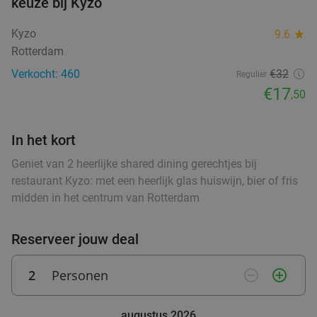
keuze bij Kyzo
Kyzo
Vandaag
Morgen
Di
Wo
Do
Vr
Za
9.6
star
food
Rotterdam
VersNul10
9.0
star
Verkocht: 460
€32
Rotterdam
2 min.
directions_car
Regulier
€17
,50
Verkocht: 457
€41
,60
Regulier
€26
,95
food
In het kort
food
food
Geniet van 2 heerlijke shared dining gerechtjes bij
restaurant Kyzo: met een heerlijk glas huiswijn, bier of fris
2- of 3-gangendiner à la carte bij Curry's
28%
midden in het centrum van Rotterdam
Kralingen
food
Vandaag
Morgen
Di
Wo
Do
Vr
Za
Reserveer jouw deal
food
food
food
Curry's Kralingen
9.6
star
Rotterdam
2 min.
directions_car
2
Personen
remove_circle_outline
add_circle_outline
food
Verkocht: 102
€26
,25
Regulier
€19
fo
augustus 2026