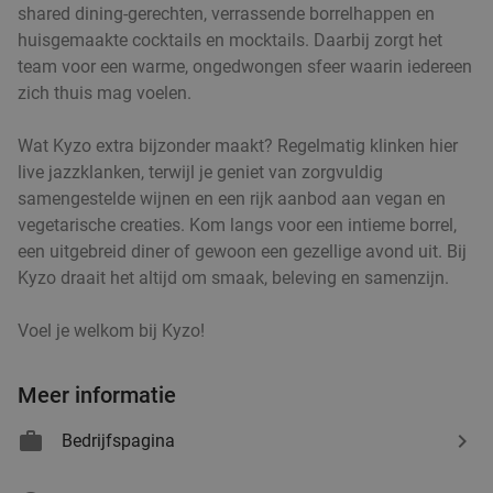
shared dining-gerechten, verrassende borrelhappen en
Verkocht: 706
€47
,70
Regulier
huisgemaakte cocktails en mocktails. Daarbij zorgt het
€25
,95
team voor een warme, ongedwongen sfeer waarin iedereen
zich thuis mag voelen.
2-gangen keuzediner bij Partyboerderij Wapen
39%
Wat Kyzo extra bijzonder maakt? Regelmatig klinken hier
van Degenkamp
live jazzklanken, terwijl je geniet van zorgvuldig
samengestelde wijnen en een rijk aanbod aan vegan en
Vandaag
Morgen
Di
Wo
Do
Vr
Za
vegetarische creaties. Kom langs voor een intieme borrel,
Partyboerderij Wapen van Degenkamp
9.8
star
een uitgebreid diner of gewoon een gezellige avond uit. Bij
Rotterdam
5 min.
directions_car
Kyzo draait het altijd om smaak, beleving en samenzijn.
Verkocht: 63
€20
,45
Regulier
€12
Voel je welkom bij Kyzo!
,50
Meer informatie
4-gangen keuzediner bij De Beren
46%
Bedrijfspagina
Vandaag
Morgen
Di
Wo
Do
Vr
Za