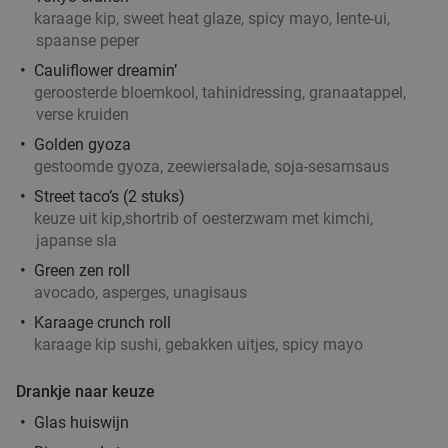
Dinerbon t.w.v. €30 te besteden bij Turks
34%
karaage kip, sweet heat glaze, spicy mayo, lente-ui,
grillrestaurant
spaanse peper
Cauliflower dreamin’
Vandaag
Morgen
Di
Wo
Do
Vr
Za
geroosterde bloemkool, tahinidressing, granaatappel,
Turks Restaurant Kasap Rotterdam
8.2
star
verse kruiden
Rotterdam
3 min.
directions_car
Golden gyoza
Verkocht: 426
€30
Regulier
gestoomde gyoza, zeewiersalade, soja-sesamsaus
€19
,95
Street taco’s (2 stuks)
keuze uit kip,shortrib of oesterzwam met kimchi,
japanse sla
Green zen roll
3-gangendiner à la carte bij Café Orquídea
37%
avocado, asperges, unagisaus
Morgen
Wo
Do
Karaage crunch roll
Café Orquídea
9.2
star
karaage kip sushi, gebakken uitjes, spicy mayo
Rotterdam
3 min.
directions_car
Drankje naar keuze
Verkocht: 142
€34
,30
Regulier
€21
Glas huiswijn
,50