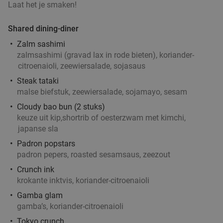
Laat het je smaken!
Wo
Do
Vr
Shared dining-diner
Rodrigues Restaurant
9.5
star
Rotterdam
2 min.
directions_car
Zalm sashimi
zalmsashimi (gravad lax in rode bieten), koriander-
Verkocht: 234
€32
,25
Regulier
citroenaioli, zeewiersalade, sojasaus
€19
,95
Steak tataki
malse biefstuk, zeewiersalade, sojamayo, sesam
Cloudy bao bun (2 stuks)
Indiaas 3-gangen proeverijdiner in Rotterdam
47%
keuze uit kip,shortrib of oesterzwam met kimchi,
japanse sla
Vandaag
Morgen
Di
Wo
Do
Vr
Za
Padron popstars
Light of India Rotterdam
9.5
star
padron pepers, roasted sesamsaus, zeezout
Rotterdam
3 min.
directions_car
Crunch ink
Verkocht: 181
€36
,90
Regulier
krokante inktvis, koriander-citroenaioli
€19
,50
Gamba glam
gamba’s, koriander-citroenaioli
Tokyo crunch