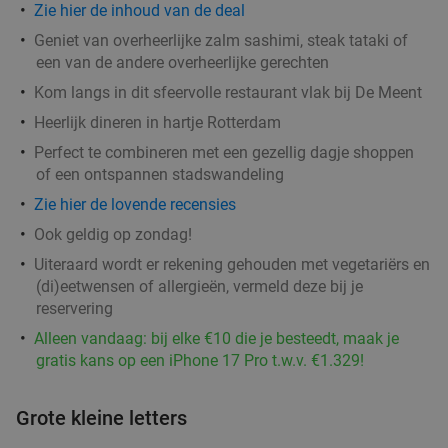
Zie hier de inhoud van de deal
€49
,50
Geniet van overheerlijke zalm sashimi, steak tataki of
een van de andere overheerlijke gerechten
Kom langs in dit sfeervolle restaurant vlak bij De Meent
Rondvaart (2 uur) door Rotterdam + onbeperkt
24%
Heerlijk dineren in hartje Rotterdam
spareribs of brunchbuffet bij de Leckers Boot
Perfect te combineren met een gezellig dagje shoppen
of een ontspannen stadswandeling
Vandaag
Za
Zie hier de lovende recensies
De Leckers Boot
9.1
star
Ook geldig op zondag!
Rotterdam
2 min.
directions_car
Uiteraard wordt er rekening gehouden met vegetariërs en
Verkocht: 65
€52
,50
Regulier
(di)eetwensen of allergieën, vermeld deze bij je
€39
,95
reservering
Alleen vandaag: bij elke €10 die je besteedt, maak je
gratis kans op een iPhone 17 Pro t.w.v. €1.329!
All-You-Can-Eat pizza + rondvaart (2 uur) bij
22%
Pizza Cruise Rotterdam
Grote kleine letters
Pizza Cruise Rotterdam