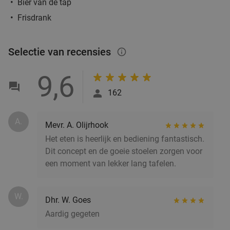
Bier van de tap
Frisdrank
Kaapverdisch 3-gangendiner à la carte bij
42%
Restobar Ta Lois
Selectie van recensies
info_outlined
Vandaag
Do
Vr
Za
9,6
Restobar Ta Lois
9.3
star
Rotterdam
3 min.
directions_car
162
Verkocht: 48
€42
,50
Regulier
€24
,50
A.
Mevr. A. Olijrhook
Het eten is heerlijk en bediening fantastisch.
Dit concept en de goeie stoelen zorgen voor
Lunch voor 2 bij Fletcher Hotels
40%
een moment van lekker lang tafelen.
Fletcher Hotels
W.
Rotterdam
4 min.
directions_car
Dhr. W. Goes
Aardig gegeten
Verkocht: 4.890
€33
Regulier
€19
,90