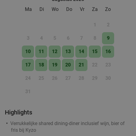
Ma
Di
Wo
Do
Vr
Za
Zo
Rondvaart (75 min) + onbeperkt pannenkoeken
30%
1
2
op De Pannenkoekenboot
3
4
5
6
7
8
9
De Pannenkoekenboot
9.2
star
Rotterdam
2 min.
directions_car
10
11
12
13
14
15
16
Verkocht: 4.634
€29
,50
Regulier
17
18
19
20
21
22
23
€20
,75
24
25
26
27
28
29
30
3-gangendiner van de chef + entree Euromast
22%
31
Morgen
Di
Wo
Do
Za
Highlights
Euromast
9.2
star
Rotterdam
Verrukkelijke shared dining-diner inclusief wijn, bier of
2 min.
directions_car
fris bij Kyzo
Verkocht: 190
€63
,30
Regulier