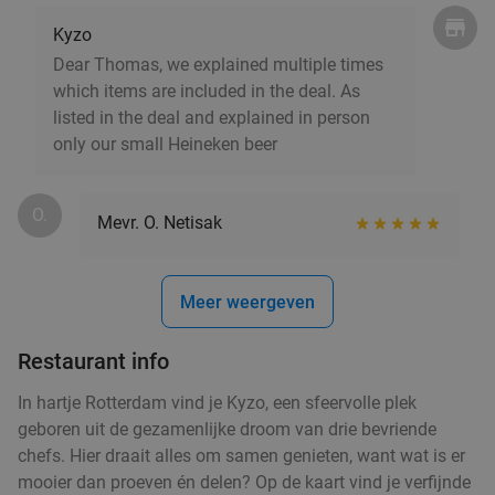
Kyzo
Dear Thomas, we explained multiple times
which items are included in the deal. As
2-gangendiner à la carte bij Happy Italy
35%
listed in the deal and explained in person
Rotterdam Zuid (De Kuip)
only our small Heineken beer
Vandaag
Morgen
Di
Wo
Do
Vr
Za
Happy Italy Rotterdam Zuid (De Kuip)
8.1
star
O.
Mevr. O. Netisak
Rotterdam
5 min.
directions_car
Verkocht: 2.495
€20
Regulier
€12
Meer weergeven
,95
Restaurant info
4-gangen keuzediner bij De Beren
46%
In hartje Rotterdam vind je Kyzo, een sfeervolle plek
geboren uit de gezamenlijke droom van drie bevriende
Vandaag
Morgen
Di
Wo
Do
Vr
Za
chefs. Hier draait alles om samen genieten, want wat is er
De Beren Rotterdam-Zuid
8.2
star
mooier dan proeven én delen? Op de kaart vind je verfijnde
Rotterdam
5 min.
directions_car