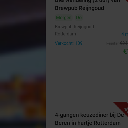
Bierwandeling (2 uur) van
Brewpub Reijngoud
Morgen
Do
Brewpub Reijngoud
Rotterdam
4 
Verkocht: 109
€34
Regulier
€
4
4-gangen keuzediner bij De
Beren in hartje Rotterdam