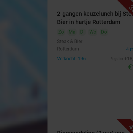
3
2-gangen keuzelunch bij Ste
Bier in hartje Rotterdam
Zo
Ma
Di
Wo
Do
Steak & Bier
Rotterdam
4 
Verkocht: 196
€18
Regulier
€
4