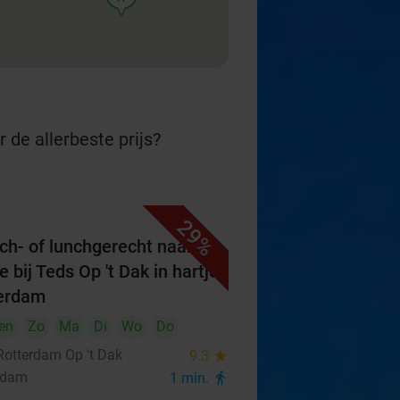
 de allerbeste prijs?
29%
ch- of lunchgerecht naar
 bij Teds Op 't Dak in hartje
erdam
en
Zo
Ma
Di
Wo
Do
Rotterdam Op 't Dak
9.3
star
rdam
1 min.
directions_walk