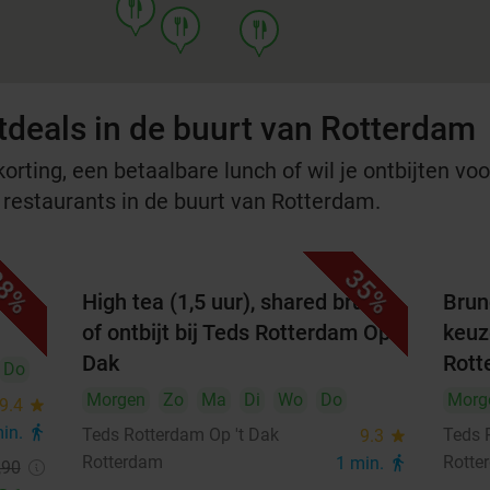
food
food
food
tdeals in de buurt van Rotterdam
rting, een betaalbare lunch of wil je ontbijten voor
e restaurants in de buurt van Rotterdam.
8%
35%
arte
High tea (1,5 uur), shared brunch
Brun
of ontbijt bij Teds Rotterdam Op 't
keuze
Dak
Rott
Do
Morgen
Zo
Ma
Di
Wo
Do
Morg
9.4
star
min.
directions_walk
Teds Rotterdam Op 't Dak
Teds 
9.3
star
Rotterdam
Rotte
1 min.
directions_walk
,90