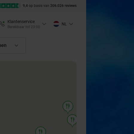
9,4
op basis van
206.026 reviews
Klantenservice
NL
Bereikbaar tot 23:00
nen
food
food
food