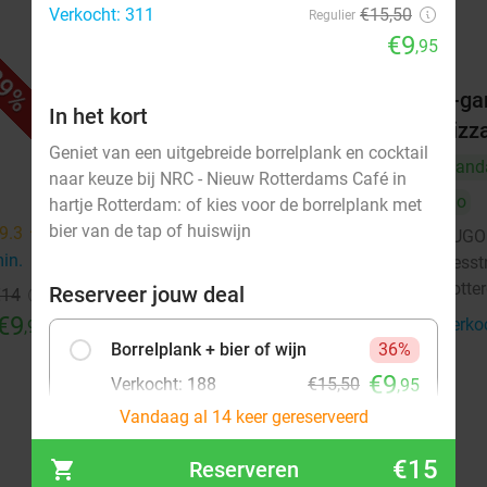
Verkocht: 311
€15,50
Regulier
€9
,95
9%
51%
r
2-gangendiner met onbeperkt
2-ga
In het kort
pizza bij SUGO
pizz
Geniet van een uitgebreide borrelplank en cocktail
Vandaag
Morgen
Zo
Vand
naar keuze bij NRC - Nieuw Rotterdams Café in
SUGO Pizza Rotterdam Aert van
Do
9.2
star
hartje Rotterdam: of kies voor de borrelplank met
Nesstraat
bier van de tap of huiswijn
9.3
star
SUGO 
Rotterdam
3 min.
directions_walk
min.
directions_walk
Nesst
Rotte
Verkocht: 394
€36
,50
Reserveer jouw deal
Regulier
€14
€17
€9
,95
Verko
,95
Borrelplank + bier of wijn
36%
€9
Verkocht: 188
€15,50
,95
Vandaag al 14 keer gereserveerd
Borrelplank + cocktail
40%
€15
Reserveren