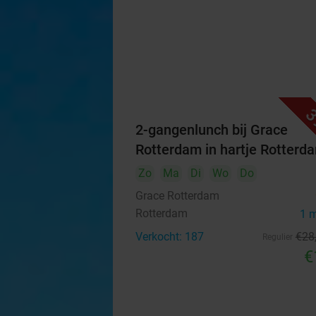
3
2-gangenlunch bij Grace
Rotterdam in hartje Rotterd
Zo
Ma
Di
Wo
Do
Grace Rotterdam
Rotterdam
1 
Verkocht: 187
€28
Regulier
€