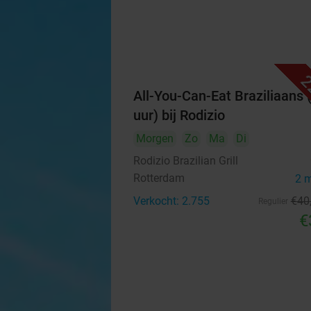
2
All-You-Can-Eat Braziliaans 
uur) bij Rodizio
Morgen
Zo
Ma
Di
Rodizio Brazilian Grill
Rotterdam
2 
Verkocht: 2.755
€40
Regulier
€