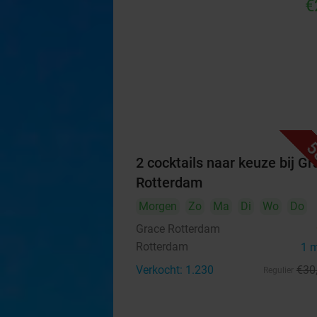
€
5
2 cocktails naar keuze bij Gr
Rotterdam
Morgen
Zo
Ma
Di
Wo
Do
Grace Rotterdam
Rotterdam
1 
Verkocht: 1.230
€30
Regulier