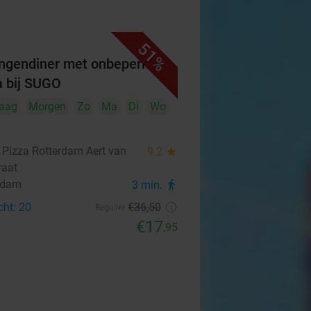
51%
ngendiner met onbeperkt
a bij SUGO
aag
Morgen
Zo
Ma
Di
Wo
Pizza Rotterdam Aert van
9.2
star
raat
rdam
3 min.
directions_walk
cht: 20
€36
,50
Regulier
€17
,95