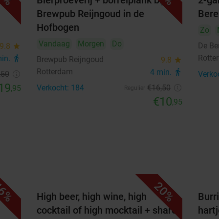
Bierproeverij + borrelplank bij
2-ga
24
25
26
27
28
29
30
Brewpub Reijngoud in de
Bere
31
Hofbogen
Zo
Vandaag
Morgen
Do
De Be
9.8
star
september 2026
Rotte
min.
directions_walk
Brewpub Reijngoud
9.8
star
Ma
Di
Wo
Do
Vr
Za
Zo
Rotterdam
4 min.
directions_walk
,50
Verko
19
Verkocht: 184
€16
,50
,95
Regulier
1
2
3
4
5
6
€10
,95
7
8
9
10
11
12
13
14
15
16
17
18
19
20
21
22
23
24
25
26
27
28
29
30
6%
20%
High beer, high wine, high
Burri
oktober 2026
cocktail of high mocktail + shared
hart
Ma
Di
Wo
Do
Vr
Za
Zo