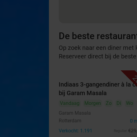
De beste restauran
Op zoek naar een diner met ko
Reserveer direct bij de best
2
Indiaas 3-gangendiner à la c
bij Garam Masala
Vandaag
Morgen
Zo
Di
Wo
Garam Masala
Rotterdam
0 
Verkocht: 1.191
€29
Regulier