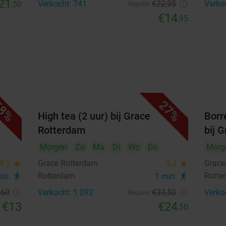
21
Verkocht: 741
€22
,95
Verko
,50
Regulier
€14
,95
8%
27%
ace
High tea (2 uur) bij Grace
Borr
Rotterdam
bij 
Morgen
Zo
Ma
Di
Wo
Do
Morg
Grace Rotterdam
Grace
9.2
star
9.2
star
Rotterdam
Rotte
min.
directions_walk
1 min.
directions_walk
,60
Verkocht: 1.092
€33
,50
Verko
Regulier
€13
€24
,50