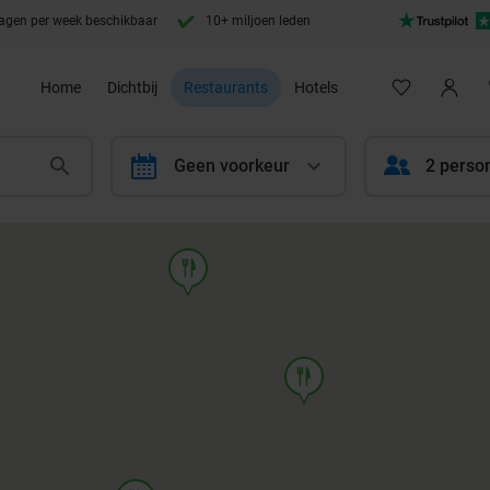
agen per week beschikbaar
10+ miljoen leden
Home
Dichtbij
Restaurants
Hotels
calendar
Geen voorkeur
2 perso
food
food