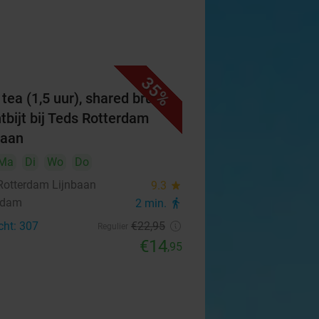
35%
 tea (1,5 uur), shared brunch
ntbijt bij Teds Rotterdam
baan
Ma
Di
Wo
Do
Rotterdam Lijnbaan
9.3
star
rdam
2 min.
directions_walk
cht: 307
€22
,95
Regulier
€14
,95