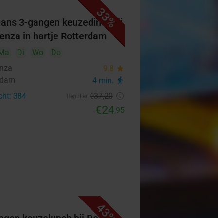
33%
iaans 3-gangen keuzediner bij
senza in hartje Rotterdam
Ma
Di
Wo
Do
enza
9.8
star
rdam
4 min.
directions_walk
cht: 384
€37
,20
Regulier
€24
,95
43%