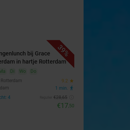
39%
ngenlunch bij Grace
erdam in hartje Rotterdam
Ma
Di
Wo
Do
 Rotterdam
9.2
star
rdam
1 min.
directions_walk
cht: 4
€28
,65
Regulier
€17
,50