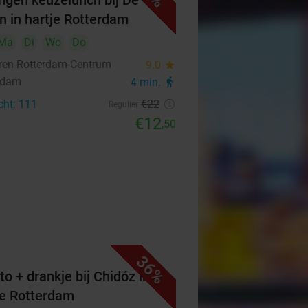
ngen keuzelunch bij De
n in hartje Rotterdam
Ma
Di
Wo
Do
ren Rotterdam-Centrum
9.0
star
rdam
4 min.
directions_walk
cht: 111
€22
Regulier
€12
,50
36%
to + drankje bij Chidóz in
je Rotterdam