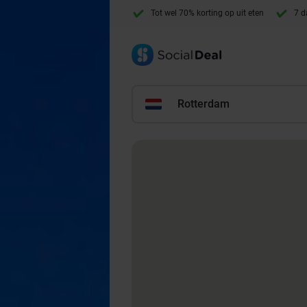
Tot wel 70% korting op uit eten
7 d
Rotterdam