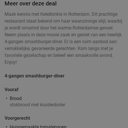
Meer over deze deal
2-gangen keuzelunch bij L'Essenza in hartje
33%
Maak kennis met Ketelbinkie in Rotterdam. Dit prachtige
Rotterdam
restaurant staat bekend om haar waanzinnige stijl, waarbij
je wordt omarmd door het warme Rotterdamse gevoel.
Morgen
Zo
Ma
Di
Wo
Neem plaats in deze mooie zaak en geniet van een heerlijk
L'Essenza
9.8
star
4-gangen smashburger-diner. Er is een ruim aanbod aan
Rotterdam
4 min.
directions_walk
verrukkelijke, gevarieerde gerechten. Kom langs met je
favoriete gezelschap en beleef een smaakvolle avond.
Verkocht: 255
€19
,40
Regulier
Enjoy!
€12
,95
4-gangen smashburger-diner
Bierwandeling (2 uur) van Brewpub Reijngoud
42%
Vooraf
Brood
stokbrood met kruidenboter
Za
Brewpub Reijngoud
9.8
star
Voorgerecht
Rotterdam
4 min.
directions_walk
Huisgemaakte tomatensoep