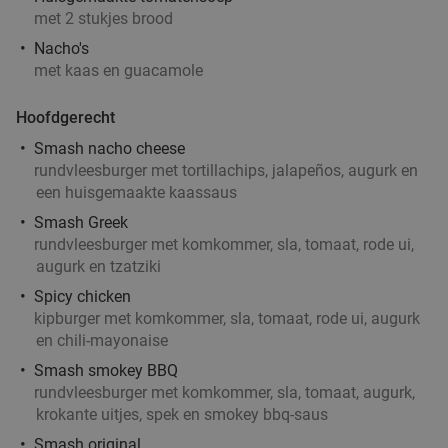
Verkocht: 109
€34
,50
Regulier
met 2 stukjes brood
€19
,95
Nacho's
met kaas en guacamole
Hoofdgerecht
2-gangen keuzelunch bij De Beren in hartje
43%
Rotterdam
Smash nacho cheese
rundvleesburger met tortillachips, jalapeños, augurk en
Morgen
Zo
Ma
Di
Wo
een huisgemaakte kaassaus
De Beren Rotterdam-Centrum
9.0
star
Smash Greek
Rotterdam
4 min.
directions_walk
rundvleesburger met komkommer, sla, tomaat, rode ui,
augurk en tzatziki
Verkocht: 105
€22
Regulier
€12
Spicy chicken
,50
kipburger met komkommer, sla, tomaat, rode ui, augurk
en chili-mayonaise
Smash smokey BBQ
rundvleesburger met komkommer, sla, tomaat, augurk,
High beer, high wine, high cocktail of high
20%
krokante uitjes, spek en smokey bbq-saus
mocktail + shared bite in hartje Rotterdam
Smash original