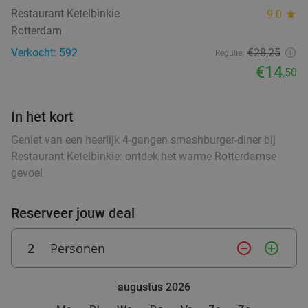
Restaurant Ketelbinkie
9.0
star
Indiaas 3-gangendiner à la carte bij Garam
28%
Rotterdam
Masala
Verkocht: 592
€28,25
Regulier
Morgen
Za
Zo
Di
Wo
€14
,50
Garam Masala
9.4
star
Rotterdam
0 min.
directions_walk
In het kort
Verkocht: 1.191
€29
,90
Regulier
Geniet van een heerlijk 4-gangen smashburger-diner bij
€21
,50
Restaurant Ketelbinkie: ontdek het warme Rotterdamse
gevoel
High tea (1,5 uur), shared brunch of ontbijt bij
35%
Teds Rotterdam Op 't Dak
Reserveer jouw deal
Morgen
Za
Zo
Ma
Di
Wo
2
Personen
remove_circle_outline
add_circle_outline
Teds Rotterdam Op 't Dak
9.3
star
Rotterdam
1 min.
directions_walk
augustus 2026
Verkocht: 736
€22
,95
Regulier