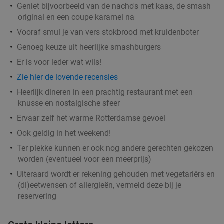
Geniet bijvoorbeeld van de nacho's met kaas, de smash
Rotterdam
2 min.
directions_walk
original en een coupe karamel na
Verkocht: 2.757
€40
,75
Regulier
Vooraf smul je van vers stokbrood met kruidenboter
€31
,95
Genoeg keuze uit heerlijke smashburgers
Er is voor ieder wat wils!
Zie hier de lovende recensies
High tea (1,5 uur), shared brunch of ontbijt bij
35%
Teds Rotterdam Lijnbaan
Heerlijk dineren in een prachtig restaurant met een
knusse en nostalgische sfeer
Za
Zo
Ma
Di
Wo
Ervaar zelf het warme Rotterdamse gevoel
Teds Rotterdam Lijnbaan
9.3
star
Ook geldig in het weekend!
Rotterdam
2 min.
directions_walk
Ter plekke kunnen er ook nog andere gerechten gekozen
Verkocht: 305
€22
,95
Regulier
worden (eventueel voor een meerprijs)
€14
,95
Uiteraard wordt er rekening gehouden met vegetariërs en
(di)eetwensen of allergieën, vermeld deze bij je
reservering
2-gangendiner met onbeperkt pizza bij SUGO
51%