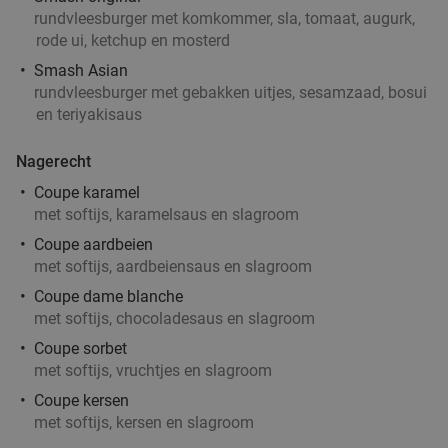
Morgen
Za
Zo
Ma
rundvleesburger met komkommer, sla, tomaat, augurk,
rode ui, ketchup en mosterd
Bartendy
9.6
star
Rotterdam
4 min.
directions_walk
Smash Asian
rundvleesburger met gebakken uitjes, sesamzaad, bosui
Verkocht: 292
€21
,10
Regulier
en teriyakisaus
€16
,95
Nagerecht
Coupe karamel
Burrito + drankje bij Chidóz in hartje
36%
met softijs, karamelsaus en slagroom
Rotterdam
Coupe aardbeien
met softijs, aardbeiensaus en slagroom
Morgen
Za
Zo
Ma
Di
Wo
Coupe dame blanche
Chidóz Rotterdam
9.7
star
met softijs, chocoladesaus en slagroom
Rotterdam
5 min.
directions_walk
Coupe sorbet
Verkocht: 140
€14
,50
Regulier
met softijs, vruchtjes en slagroom
€9
,25
Coupe kersen
met softijs, kersen en slagroom