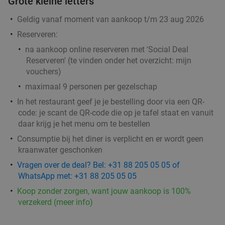
Grote kleine letters
Morgen
Za
Zo
Geldig vanaf moment van aankoop t/m 23 aug 2026
SUGO Pizza Rotterdam Aert van Nesstraat
9.2
star
Reserveren:
Rotterdam
3 min.
directions_walk
na aankoop online reserveren met 'Social Deal
Reserveren' (te vinden onder het overzicht:
mijn
Verkocht: 394
€36
,50
Regulier
vouchers
)
€17
,95
maximaal 9 personen per gezelschap
In het restaurant geef je je bestelling door via een QR-
code: je scant de QR-code die op je tafel staat en vanuit
daar krijg je het menu om te bestellen
2-gangen keuzelunch bij Steak & Bier in hartje
36%
Consumptie bij het diner is verplicht en er wordt geen
Rotterdam
kraanwater geschonken
Morgen
Zo
Ma
Di
Wo
Vragen over de deal? Bel: +31 88 205 05 05 of
Steak & Bier
9.6
star
WhatsApp met: +31 88 205 05 05
Rotterdam
4 min.
directions_walk
Koop zonder zorgen, want jouw aankoop is 100%
Verkocht: 195
€18
,55
verzekerd (meer info)
Regulier
€11
,95