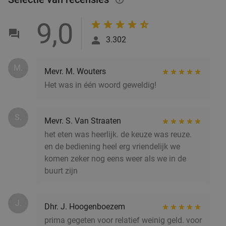
9,0
3.302
2-gangendiner à la carte bij Happy Italy
35%
Rotterdam Binnenrotte
M.
Mevr. M. Wouters
Morgen
Za
Zo
Ma
Di
Wo
Het was in één woord geweldig!
Happy Italy Rotterdam Binnenrotte
9.1
star
Rotterdam
5 min.
directions_walk
S.
Mevr. S. Van Straaten
Verkocht: 1.449
€20
Regulier
het eten was heerlijk. de keuze was reuze.
€12
,95
en de bediening heel erg vriendelijk we
komen zeker nog eens weer als we in de
2 cocktails naar keuze bij Restaurant Ayla in
buurt zijn
53%
hartje Rotterdam
Morgen
Za
Zo
Ma
Di
Wo
J.
Dhr. J. Hoogenboezem
Restaurant Ayla
9.2
star
prima gegeten voor relatief weinig geld. voor