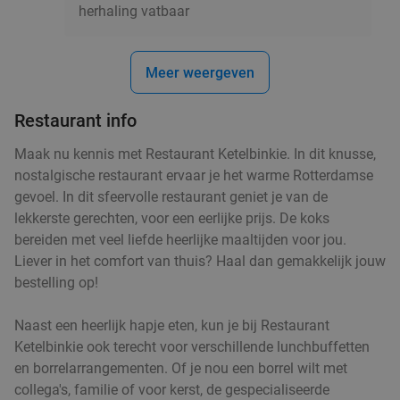
Rotterdam
5 min.
directions_walk
herhaling vatbaar
Verkocht: 1.285
€29
,50
Regulier
€14
Meer weergeven
Restaurant info
High tea inclusief onbeperkt thee bij
29%
Maak nu kennis met Restaurant Ketelbinkie. In dit knusse,
Anne&Max Rotterdam
nostalgische restaurant ervaar je het warme Rotterdamse
gevoel. In dit sfeervolle restaurant geniet je van de
Morgen
Za
Zo
Ma
Di
Wo
lekkerste gerechten, voor een eerlijke prijs. De koks
Anne&Max Rotterdam
9.6
star
bereiden met veel liefde heerlijke maaltijden voor jou.
Rotterdam
6 min.
directions_walk
Liever in het comfort van thuis? Haal dan gemakkelijk jouw
bestelling op!
Verkocht: 973
€27
,50
Regulier
€19
,50
Naast een heerlijk hapje eten, kun je bij Restaurant
Ketelbinkie ook terecht voor verschillende lunchbuffetten
en borrelarrangementen. Of je nou een borrel wilt met
Authentiek Chinees shared dining-lunch of -
40%
collega's, familie of voor kerst, de gespecialiseerde