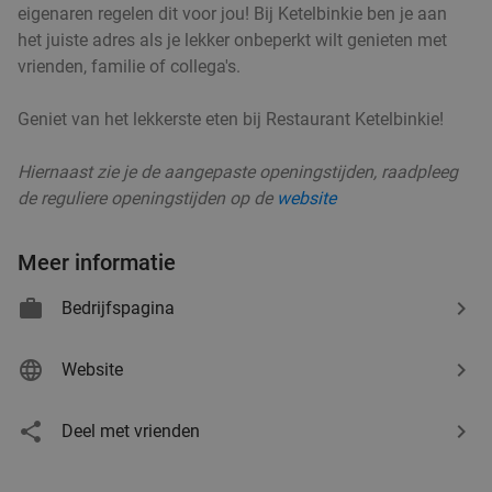
diner naar keuze in hartje Rotterdam
eigenaren regelen dit voor jou! Bij Ketelbinkie ben je aan
het juiste adres als je lekker onbeperkt wilt genieten met
Morgen
Za
Zo
Di
Wo
vrienden, familie of collega's.
Restaurant Sānsān
9.2
star
Rotterdam
6 min.
directions_walk
Geniet van het lekkerste eten bij Restaurant Ketelbinkie!
Verkocht: 107
€46
Regulier
€27
Hiernaast zie je de aangepaste openingstijden, raadpleeg
,50
de reguliere openingstijden op de
website
Meer informatie
Shared dining-diner + wijn, bier of fris naar
45%
keuze bij Kyzo
Bedrijfspagina
Morgen
Za
Zo
Ma
Di
Wo
Kyzo
9.6
star
Website
Rotterdam
6 min.
directions_walk
Verkocht: 450
€32
Deel met vrienden
Regulier
€17
,50