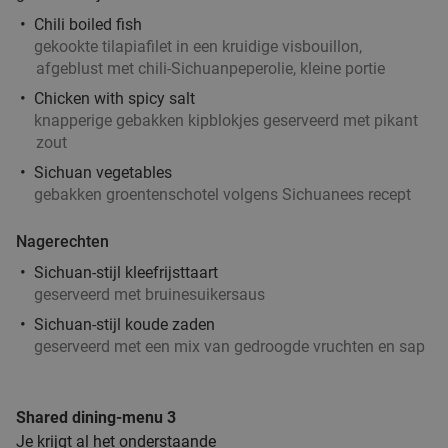
Rotterdam
Chili boiled fish
gekookte tilapiafilet in een kruidige visbouillon,
Vandaag
Morgen
Di
Wo
Do
Vr
Za
afgeblust met chili-Sichuanpeperolie, kleine portie
Chidóz Rotterdam
9.7
star
Chicken with spicy salt
Rotterdam
5 min.
directions_walk
knapperige gebakken kipblokjes geserveerd met pikant
Verkocht: 152
€14
,50
zout
Regulier
€9
,25
Sichuan vegetables
gebakken groentenschotel volgens Sichuanees recept
Nagerechten
Rijsttafel in Amsterdam, Utrecht, Rotterdam,
19%
Sichuan-stijl kleefrijsttaart
Delft of Haarlem
geserveerd met bruinesuikersaus
Vandaag
Morgen
Di
Wo
Do
Vr
Za
Sichuan-stijl koude zaden
Ron Gastrobar Streetfood | Mooie Boules
8.4
star
geserveerd met een mix van gedroogde vruchten en sap
Rotterdam
5 min.
directions_walk
Verkocht: 462
€26
,50
Regulier
Shared dining-menu
3
€21
,50
Je krijgt al het onderstaande