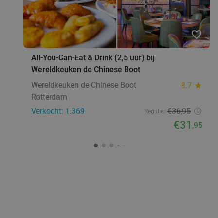
€19
,50
favorite_border
Foodtour in stad naar keuze
60%
All-You-Can-Eat & Drink (2,5 uur) bij
Vandaag
Do
Vr
Za
Wereldkeuken de Chinese Boot
V for Food
10.0
star
Wereldkeuken de Chinese Boot
8.7
star
Rotterdam
9 min.
directions_walk
Rotterdam
Verkocht: 46
€25
Regulier
Verkocht: 1.369
€36
,95
Regulier
€9
,95
€31
,95
3-gangendiner à la carte bij Vegan Pizza Bar
33%
Rotterdam
Vandaag
Di
Wo
Do
Vr
Za
Vegan Pizza Bar Rotterdam
10.0
star
Rotterdam
9 min.
directions_walk