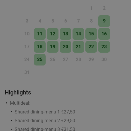
0 min.
directions_walk
1
2
Verkocht: 1.199
€29
,90
Regulier
€21
,50
3
4
5
6
7
8
9
10
11
12
13
14
15
16
High tea (1,5 uur), shared brunch of ontbijt bij
35%
Teds Rotterdam Op 't Dak
17
18
19
20
21
22
23
Morgen
Di
Wo
Do
Vr
Za
24
25
26
27
28
29
30
Teds Rotterdam Op 't Dak
9.3
star
Rotterdam
1 min.
directions_walk
31
Verkocht: 754
€22
,95
Regulier
€14
,95
Highlights
Multideal:
2 cocktails naar keuze bij Grace Rotterdam
58%
Shared dining-menu 1 €27,50
Shared dining-menu 2 €29,50
Morgen
Di
Wo
Do
Vr
Za
Shared dining-menu 3 €31,50