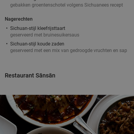
gebakken groentenschotel volgens Sichuanees recept
Verkocht: 1.471
€20
Regulier
€12
,95
Nagerechten
Sichuan-stijl kleefrijsttaart
2 cocktails naar keuze bij Restaurant Ayla in
53%
geserveerd met bruinesuikersaus
hartje Rotterdam
Sichuan-stijl koude zaden
geserveerd met een mix van gedroogde vruchten en sap
Vandaag
Morgen
Di
Wo
Do
Vr
Za
Restaurant Ayla
9.2
star
Rotterdam
5 min.
directions_walk
Restaurant Sānsān
Verkocht: 1.306
€29
,50
Regulier
€14
High tea inclusief onbeperkt thee bij
29%
Anne&Max Rotterdam
Vandaag
Morgen
Di
Wo
Do
Vr
Za