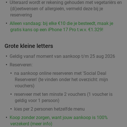
Uiteraard wordt er rekening gehouden met vegetariërs en
Teds Rotterdam Lijnbaan
(di)eetwensen of allergieën, vermeld deze bij je
Morgen
Di
Wo
Do
Vr
Za
reservering
Teds Rotterdam Lijnbaan
9.3
star
Alleen vandaag: bij elke €10 die je besteedt, maak je
Rotterdam
gratis kans op een iPhone 17 Pro t.w.v. €1.329!
2 min.
directions_walk
Verkocht: 320
€22
,95
Regulier
Grote kleine letters
€14
,95
Geldig vanaf moment van aankoop t/m 25 aug 2026
Reserveren:
2-gangendiner met onbeperkt pizza bij SUGO
51%
na aankoop online reserveren met 'Social Deal
Reserveren' (te vinden onder het overzicht:
mijn
Vandaag
vouchers
)
SUGO Pizza Rotterdam Aert van Nesstraat
9.2
star
reserveer met ten minste 2 vouchers (1 voucher is
geldig voor 1 persoon)
Rotterdam
3 min.
directions_walk
kies per 2 personen hetzelfde menu
Verkocht: 396
€36
,50
Regulier
€17
Koop zonder zorgen, want jouw aankoop is 100%
,95
verzekerd (meer info)