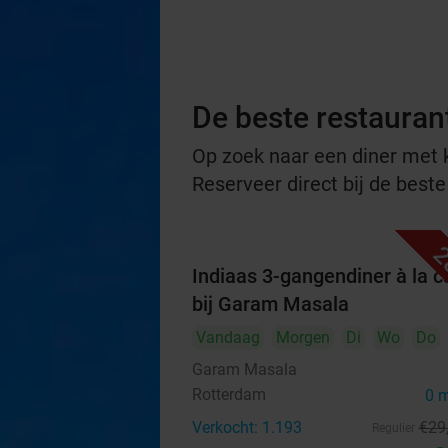
De beste restauran
Op zoek naar een diner met ko
Reserveer direct bij de best
2
Indiaas 3-gangendiner à la c
bij Garam Masala
Vandaag
Morgen
Di
Wo
Do
Garam Masala
Rotterdam
0 
Verkocht: 1.193
€29
Regulier