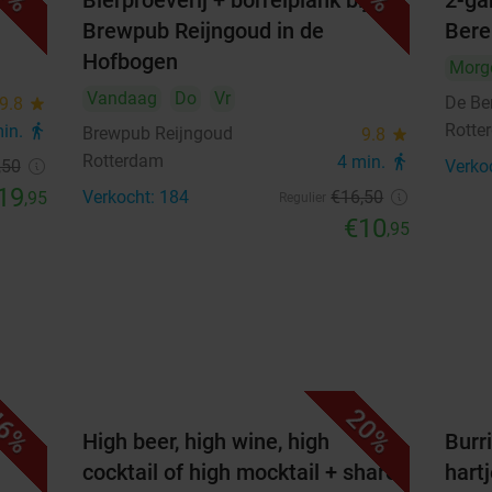
Bierproeverij + borrelplank bij
2-ga
Brewpub Reijngoud in de
Bere
Beschikbaarheid
Hofbogen
Morg
Vandaag
Do
Vr
2
Personen
remove_circle_outline
add_circle_outline
De Be
9.8
star
Rotte
min.
directions_walk
Brewpub Reijngoud
9.8
star
Rotterdam
4 min.
directions_walk
augustus 2026
,50
Verko
19
Verkocht: 184
€16
,50
,95
Regulier
Ma
Di
Wo
Do
Vr
Za
Zo
€10
,95
1
2
3
4
5
6
7
8
9
10
11
12
13
14
15
16
17
18
19
20
21
22
23
6%
20%
High beer, high wine, high
Burri
24
25
26
27
28
29
30
cocktail of high mocktail + shared
hart