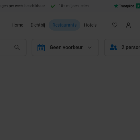
agen per week beschikbaar
10+ miljoen leden
Home
Dichtbij
Restaurants
Hotels
calendar
Geen voorkeur
2 perso