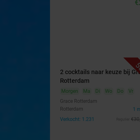
€
5
2 cocktails naar keuze bij Gr
Rotterdam
Morgen
Ma
Di
Wo
Do
Vr
Grace Rotterdam
Rotterdam
1 
Verkocht: 1.231
€30
Regulier