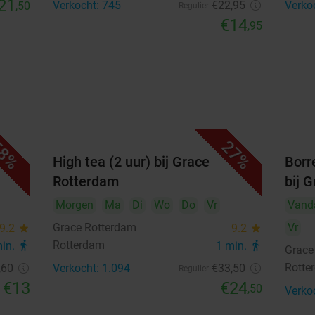
21
Verkocht: 745
€22
,95
Verko
,50
Regulier
€14
,95
8%
27%
ace
High tea (2 uur) bij Grace
Borr
Rotterdam
bij 
Morgen
Ma
Di
Wo
Do
Vr
Vand
Grace Rotterdam
Vr
9.2
star
9.2
star
Rotterdam
min.
directions_walk
1 min.
directions_walk
Grace
Rotte
,60
Verkocht: 1.094
€33
,50
Regulier
€13
€24
,50
Verko