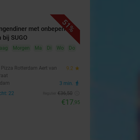
51%
ngendiner met onbeperkt
a bij SUGO
aag
Morgen
Ma
Di
Wo
Do
Pizza Rotterdam Aert van
9.2
star
raat
rdam
3 min.
directions_walk
cht: 22
€36
,50
Regulier
€17
,95