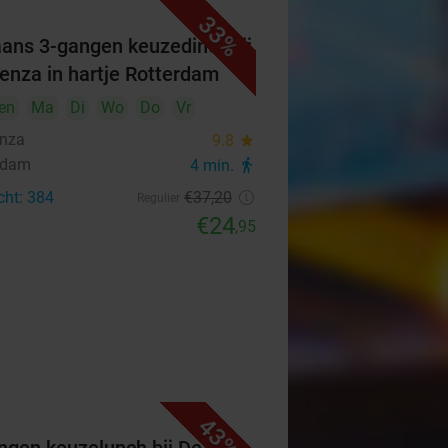
33%
iaans 3-gangen keuzediner bij
senza in hartje Rotterdam
en
Ma
Di
Wo
Do
Vr
enza
9.8
star
rdam
4 min.
directions_walk
cht: 384
€37
,20
Regulier
€24
,95
43%