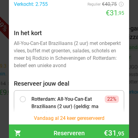
Verkocht: 2.755
€40,75
Regulier
€31
,95
9%
51%
r
2-gangendiner met onbeperkt
2-ga
In het kort
pizza bij SUGO
pizz
All-You-Can-Eat Braziliaans (2 uur) met onbeperkt
Vandaag
Morgen
Vand
vlees, buffet met groenten, salades, schotels en
SUGO Pizza Rotterdam Aert van
Vr
9.2
star
meer bij Rodizio in Scheveningen of Rotterdam:
Nesstraat
beleef een unieke avond
9.3
star
SUGO 
Rotterdam
3 min.
directions_walk
min.
directions_walk
Nesst
Rotte
Verkocht: 394
€36
,50
Reserveer jouw deal
Regulier
€14
€17
€9
,95
Verko
,95
Rotterdam: All-You-Can-Eat
22%
Braziliaans (2 uur) (geldig: ma
t/m do)
Vandaag al 24 keer gereserveerd
€31
Verkocht: 773
€40,75
,95
€31
Reserveren
,95