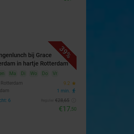
39%
ngenlunch bij Grace
erdam in hartje Rotterdam
en
Ma
Di
Wo
Do
Vr
 Rotterdam
9.2
star
rdam
1 min.
directions_walk
cht: 6
€28
,65
Regulier
€17
,50