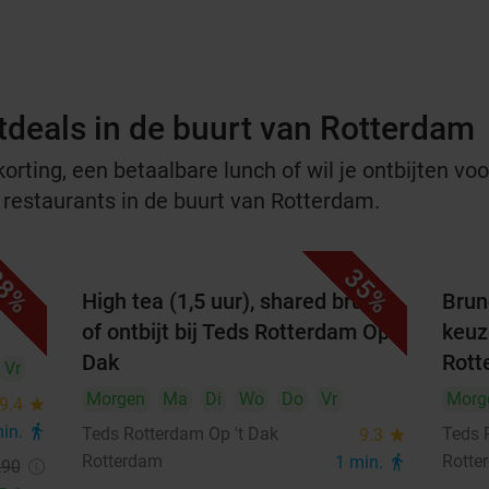
tdeals in de buurt van Rotterdam
rting, een betaalbare lunch of wil je ontbijten voor
e restaurants in de buurt van Rotterdam.
8%
35%
arte
High tea (1,5 uur), shared brunch
Brun
of ontbijt bij Teds Rotterdam Op 't
keuze
Dak
Rott
Vr
Morgen
Ma
Di
Wo
Do
Vr
Morg
9.4
star
min.
directions_walk
Teds Rotterdam Op 't Dak
Teds 
9.3
star
Rotterdam
Rotte
1 min.
directions_walk
,90