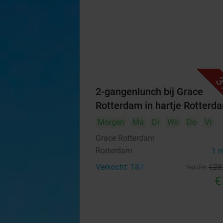
3
2-gangenlunch bij Grace
Rotterdam in hartje Rotterd
Morgen
Ma
Di
Wo
Do
Vr
Grace Rotterdam
Rotterdam
1 
Verkocht: 187
€28
Regulier
€