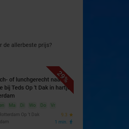
 de allerbeste prijs?
29%
ch- of lunchgerecht naar
 bij Teds Op 't Dak in hartje
erdam
en
Ma
Di
Wo
Do
Vr
Rotterdam Op 't Dak
9.3
star
rdam
1 min.
directions_walk