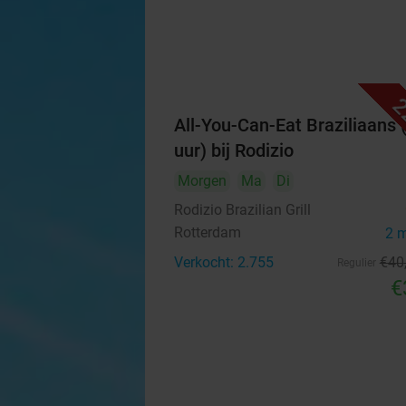
2
All-You-Can-Eat Braziliaans 
uur) bij Rodizio
Morgen
Ma
Di
Rodizio Brazilian Grill
Rotterdam
2 
Verkocht: 2.755
€40
Regulier
€