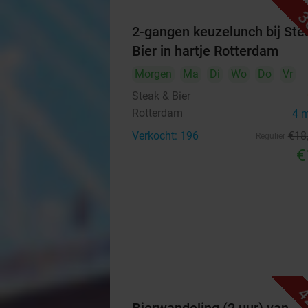
3
2-gangen keuzelunch bij Ste
Bier in hartje Rotterdam
Morgen
Ma
Di
Wo
Do
Vr
Steak & Bier
Rotterdam
4 
Verkocht: 196
€18
Regulier
€
4