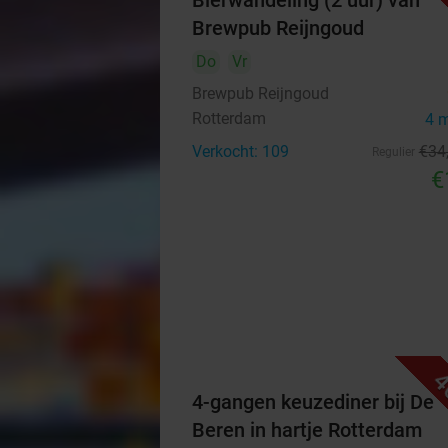
Bierwandeling (2 uur) van
Brewpub Reijngoud
Do
Vr
Brewpub Reijngoud
Rotterdam
4 
Verkocht: 109
€34
Regulier
€
4
4-gangen keuzediner bij De
Beren in hartje Rotterdam