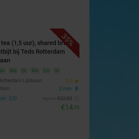
35%
 tea (1,5 uur), shared brunch
ntbijt bij Teds Rotterdam
baan
en
Ma
Di
Wo
Do
Vr
Rotterdam Lijnbaan
9.3
star
rdam
2 min.
directions_walk
cht: 320
€22
,95
Regulier
€14
,95