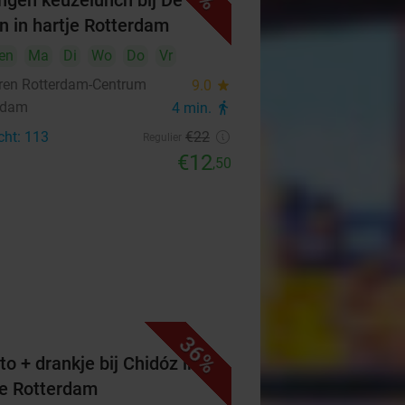
ngen keuzelunch bij De
n in hartje Rotterdam
en
Ma
Di
Wo
Do
Vr
ren Rotterdam-Centrum
9.0
star
rdam
4 min.
directions_walk
cht: 113
€22
Regulier
€12
,50
36%
to + drankje bij Chidóz in
je Rotterdam