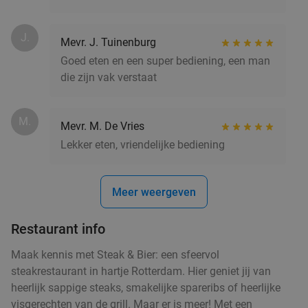
Verkocht: 4.819
€33
Regulier
€19
,90
J.
Mevr. J. Tuinenburg
Goed eten en een super bediening, een man
die zijn vak verstaat
2-gangendiner à la carte bij Happy Italy
35%
Rotterdam Zuid (De Kuip)
M.
Mevr. M. De Vries
Vandaag
Morgen
Za
Zo
Ma
Di
Wo
Lekker eten, vriendelijke bediening
Happy Italy Rotterdam Zuid (De Kuip)
8.1
star
Rotterdam
5 min.
directions_car
Verkocht: 2.424
€20
Meer weergeven
Regulier
€12
,95
Restaurant info
Maak kennis met Steak & Bier: een sfeervol
4-gangen keuzediner bij De Beren
46%
steakrestaurant in hartje Rotterdam. Hier geniet jij van
heerlijk sappige steaks, smakelijke spareribs of heerlijke
Vandaag
Morgen
Za
Zo
Ma
Di
Wo
visgerechten van de grill. Maar er is meer! Met een