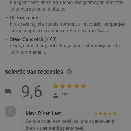
€21
,50
huisgemaakte dressing, rucola, zongedroogde tomaten,
cherrytomaten en pistache
Caesarsalade
kip, dressing, sla, rucola, tomaat, ui, avocado, kappertjes,
Kaapverdisch 3-gangendiner à la carte bij
42%
pompoenpitten, croutons en Parmezaanse kaas
Restobar Ta Lois
Steak Sandwich (+ €3)
Vandaag
Morgen
Za
Zo
Ma
steak, chimichurri, truffelmayonaise, champignon, sla,
komkommer en ui
Restobar Ta Lois
9.3
star
Rotterdam
3 min.
directions_car
Verkocht: 33
€42
,50
Regulier
Selectie van recensies
info_outlined
€24
,50
9,6
131
Lunch voor 2 bij Fletcher Hotels
40%
P.
Mevr. P. Van Lent
Fletcher Hotels
Genoten van een heerlijke lunch geserveerd
Rotterdam
4 min.
directions_car
door super aardig personeel.