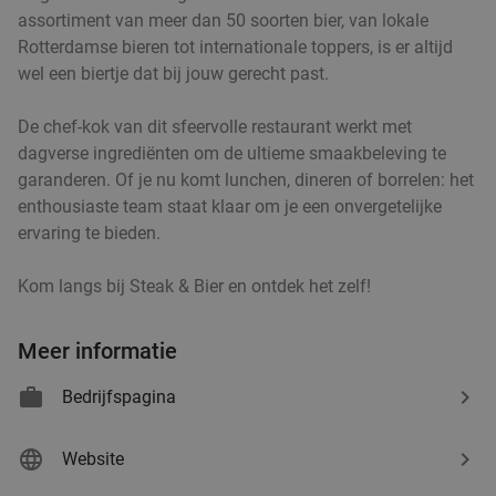
De Beren Rotterdam-Zuid
8.2
star
assortiment van meer dan 50 soorten bier, van lokale
Rotterdam
5 min.
directions_car
Rotterdamse bieren tot internationale toppers, is er altijd
Verkocht: 689
€47
,70
Regulier
wel een biertje dat bij jouw gerecht past.
€25
,95
De chef-kok van dit sfeervolle restaurant werkt met
dagverse ingrediënten om de ultieme smaakbeleving te
2-gangen keuzediner bij Partyboerderij Wapen
39%
garanderen. Of je nu komt lunchen, dineren of borrelen: het
van Degenkamp
enthousiaste team staat klaar om je een onvergetelijke
ervaring te bieden.
Vandaag
Morgen
Za
Zo
Ma
Di
Wo
Partyboerderij Wapen van Degenkamp
9.8
star
Kom langs bij Steak & Bier en ontdek het zelf!
Rotterdam
5 min.
directions_car
Verkocht: 61
€20
,45
Regulier
Meer informatie
€12
,50
Bedrijfspagina
Website
4-gangen keuzediner bij De Beren
46%