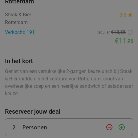
Rotterdam
3-gangendiner à la carte bij VersNul10
35%
Steak & Bier
9.6
star
food
Rotterdam
Morgen
Za
Zo
Ma
Di
Wo
Verkocht: 191
€18,55
Regulier
VersNul10
9.0
star
€11
,95
Rotterdam
2 min.
directions_car
Verkocht: 447
€41
,60
Regulier
food
€26
In het kort
,95
food
food
Geniet van een verrukkelijke 2-gangen keuzelunch bij Steak
& Bier midden in het centrum van Rotterdam: smul van
overheerlijke soep en een heerlijke sandwich of salade naar
2- of 3-gangendiner à la carte bij Curry's
28%
keuze
food
Kralingen
food
food
food
Vandaag
Morgen
Za
Zo
Ma
Di
Wo
Reserveer jouw deal
Curry's Kralingen
9.6
star
food
2
Personen
remove_circle_outline
add_circle_outline
Rotterdam
2 min.
directions_car
fo
Verkocht: 94
€26
,25
Regulier