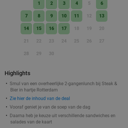
1
2
3
4
5
6
Verkocht: 176
€63
,30
Regulier
€49
,50
7
8
9
10
11
12
13
14
15
16
17
18
19
20
21
22
23
24
25
26
27
Rondvaart (2 uur) door Rotterdam + onbeperkt
24%
spareribs of brunchbuffet bij de Leckers Boot
28
29
30
Za
Zo
De Leckers Boot
9.1
star
Highlights
Rotterdam
2 min.
directions_car
Smul van een overheerlijke 2-gangenlunch bij Steak &
Verkocht: 61
€52
,50
Regulier
Bier in hartje Rotterdam
€39
,95
Zie hier de inhoud van de deal
Vooraf geniet je van de soep van de dag
Daarna heb je keuze uit verschillende sandwiches en
All-You-Can-Eat pizza + rondvaart (2 uur) bij
22%
salades van de kaart
Pizza Cruise Rotterdam