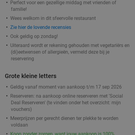
Perfect voor een gezellige middag met vrienden of
Pizza Cruise Rotterdam
familie!
Rotterdam
2 min.
directions_car
Wees welkom in dit sfeervolle restaurant
Verkocht: 609
€39
,50
Regulier
Zie hier de lovende recensies
€30
,95
Ook geldig op zondag!
Uiteraard wordt er rekening gehouden met vegetariërs en
(di)eetwensen of allergieën, vermeld deze bij je
All-You-Can-Eat & Drink (2,5 uur) bij
14%
reservering
Wereldkeuken de Chinese Boot
Vandaag
Morgen
Za
Zo
Ma
Di
Wo
Grote kleine letters
Wereldkeuken de Chinese Boot
8.7
star
Geldig vanaf moment van aankoop t/m 17 sep 2026
Rotterdam
2 min.
directions_car
Reserveren:
na aankoop online reserveren met 'Social
Verkocht: 1.254
€36
,95
Deal Reserveren' (te vinden onder het overzicht:
mijn
Regulier
€31
vouchers
)
,95
Meerprijzen per gerecht dienen ter plekke te worden
voldaan
Koop zonder zorgen, want jouw aankoop is 100%