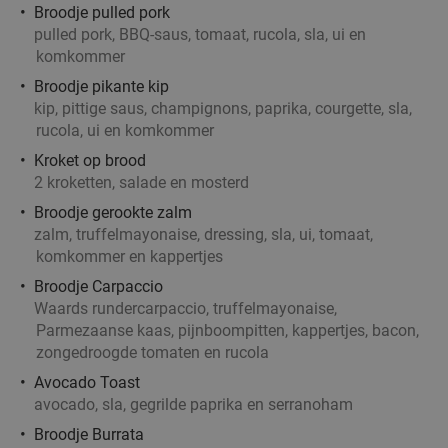
Broodje pulled pork
pulled pork, BBQ-saus, tomaat, rucola, sla, ui en
Dinerbon t.w.v. €30 te besteden bij Turks
34%
komkommer
grillrestaurant
Broodje pikante kip
Vandaag
Morgen
Za
Zo
Ma
Di
Wo
kip, pittige saus, champignons, paprika, courgette, sla,
rucola, ui en komkommer
Turks Restaurant Kasap Rotterdam
8.2
star
Kroket op brood
Rotterdam
3 min.
directions_car
2 kroketten, salade en mosterd
Verkocht: 426
€30
Regulier
Broodje gerookte zalm
€19
,95
zalm, truffelmayonaise, dressing, sla, ui, tomaat,
komkommer en kappertjes
Broodje Carpaccio
3-gangendiner à la carte bij Café Orquídea
37%
Waards rundercarpaccio, truffelmayonaise,
Parmezaanse kaas, pijnboompitten, kappertjes, bacon,
Vandaag
Ma
Wo
zongedroogde tomaten en rucola
Café Orquídea
9.2
star
Avocado Toast
Rotterdam
3 min.
directions_car
avocado, sla, gegrilde paprika en serranoham
Verkocht: 142
€34
,30
Regulier
Broodje Burrata