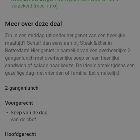
Portugees 3-gangen keuzediner bij Rodrigues
38%
verzekerd (meer info)
Restaurant
Vandaag
Morgen
Di
Wo
Meer over deze deal
Rodrigues Restaurant
9.5
star
Zin in een middag uit onder het genot van een heerlijke
Rotterdam
2 min.
directions_car
maaltijd? Schuif dan eens aan bij Steak & Bier in
Verkocht: 234
€32
,25
Regulier
Rotterdam! Hier geniet je namelijk van een overheerlijke 2-
€19
,95
gangenlunch met overheerlijke soep en een heerlijke
sandwich of salade naar keuze. De ideale break tijdens een
gezellige dag met vrienden of familie. Eet smakelijk!
Indiaas 3-gangen proeverijdiner in Rotterdam
47%
2-gangenlunch
Vandaag
Morgen
Za
Zo
Ma
Di
Wo
Light of India Rotterdam
9.5
star
Voorgerecht
Rotterdam
3 min.
directions_car
Soep van de dag
Verkocht: 177
€36
,90
van de chef
Regulier
€19
,50
Hoofdgerecht