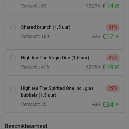
€14
Verkocht: 63
€22,95
,95
Rondvaart (75 min) + onbeperkt pannenkoeken
30%
Shared brunch (1,5 uur)
31%
op De Pannenkoekenboot
€17
Verkocht: 180
€26
,95
De Pannenkoekenboot
9.2
star
Rotterdam
2 min.
directions_car
Verkocht: 4.618
€29
,50
Regulier
High tea The Virgin One (1,5 uur)
27%
€20
,75
€19
Verkocht: 476
€27,50
,95
3-gangendiner van de chef + entree Euromast
22%
High tea The Spirited One incl. glas
29%
bubbels (1,5 uur)
Morgen
Di
Wo
Do
Za
€24
Verkocht: 35
€35
,95
Euromast
9.2
star
Rotterdam
2 min.
directions_car
Beschikbaarheid
Verkocht: 190
€63
,30
Regulier