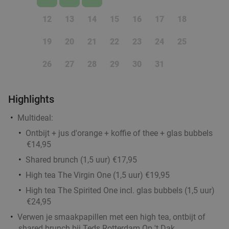
Wo
Do
Vr
12
13
14
15
16
17
18
Rodrigues Restaurant
9.5
star
19
20
21
22
23
24
25
Rotterdam
2 min.
directions_car
Verkocht: 234
€32
,25
Regulier
26
27
28
29
30
31
€19
,95
Highlights
Indiaas 3-gangen proeverijdiner in Rotterdam
47%
Multideal:
Ontbijt + jus d'orange + koffie of thee + glas bubbels
Vandaag
Morgen
Di
Wo
Do
Vr
Za
€14,95
Light of India Rotterdam
9.5
star
Shared brunch (1,5 uur) €17,95
Rotterdam
3 min.
directions_car
High tea The Virgin One (1,5 uur) €19,95
Verkocht: 181
€36
,90
Regulier
High tea The Spirited One incl. glas bubbels (1,5 uur)
€19
,50
€24,95
Verwen je smaakpapillen met een high tea, ontbijt of
shared brunch bij Teds Rotterdam Op 't Dak