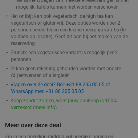
het samenvoegen van meerdere reserveringen is niet
mogelijk, tafels kunnen niet worden verschoven
Het ontbijt kan ook vegetarisch, de high tea kan
vegetarisch of glutenvrij. Deze opties worden per 2
2-gangendiner à la carte bij Happy Italy
personen bereid tegen een kleine meerprijs van €5 (te
35%
voldoen op locatie). Geef dit aan bij het maken van de
Rotterdam Zuid (De Kuip)
reservering
Vandaag
Morgen
Di
Wo
Do
Vr
Za
Brunch: een vegetarische variant is mogelijk per 2
Happy Italy Rotterdam Zuid (De Kuip)
8.1
star
personen
Rotterdam
5 min.
directions_car
Er kan geen rekening gehouden worden met andere
(di)eetwensen of allergieën
Verkocht: 2.495
€20
Regulier
€12
Vragen over de deal? Bel: +31 88 205 05 05 of
,95
WhatsApp met: +31 88 205 05 05
Koop zonder zorgen, want jouw aankoop is 100%
verzekerd (meer info)
4-gangen keuzediner bij De Beren
46%
Vandaag
Morgen
Di
Wo
Do
Vr
Za
Meer over deze deal
De Beren Rotterdam-Zuid
8.2
star
Zin in een gezellige middag vol heerlijke hapjes en
Rotterdam
5 min.
directions_car