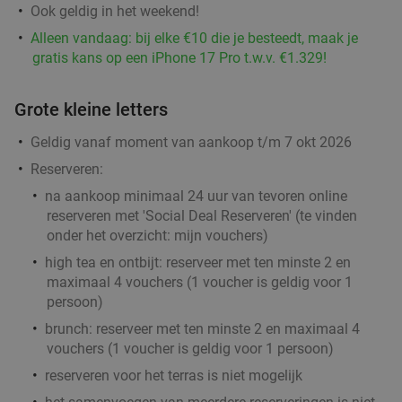
Ook geldig in het weekend!
Alleen vandaag: bij elke €10 die je besteedt, maak je
Kaapverdisch 3-gangendiner à la carte bij
42%
gratis kans op een iPhone 17 Pro t.w.v. €1.329!
Restobar Ta Lois
Vandaag
Do
Vr
Za
Grote kleine letters
Restobar Ta Lois
9.3
star
Geldig vanaf moment van aankoop t/m 7 okt 2026
Rotterdam
3 min.
directions_car
Reserveren:
Verkocht: 48
€42
,50
Regulier
na aankoop
minimaal 24 uur van tevoren
online
€24
,50
reserveren met 'Social Deal Reserveren' (te vinden
onder het overzicht:
mijn vouchers
)
high tea en ontbijt: reserveer met ten minste 2 en
Lunch voor 2 bij Fletcher Hotels
40%
maximaal 4 vouchers (1 voucher is geldig voor 1
persoon)
Fletcher Hotels
brunch: reserveer met ten minste 2 en maximaal 4
Rotterdam
4 min.
directions_car
vouchers (1 voucher is geldig voor 1 persoon)
Verkocht: 4.887
€33
reserveren voor het terras is niet mogelijk
Regulier
€19
,90