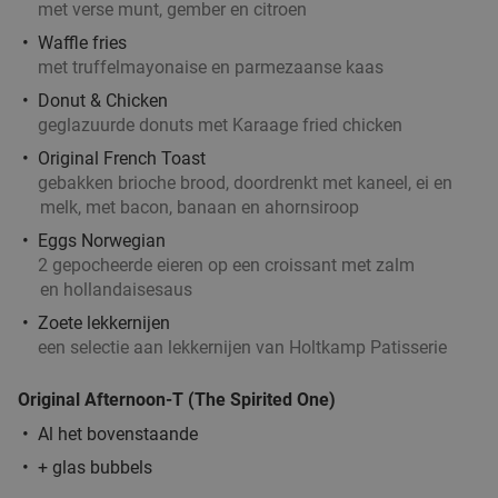
met verse munt, gember en citroen
De Beren Schiedam-Schieveste
9.4
star
Waffle fries
Schiedam
5 min.
directions_car
met truffelmayonaise en parmezaanse kaas
Verkocht: 2.400
€47
,70
Donut & Chicken
Regulier
€25
geglazuurde donuts met Karaage fried chicken
,95
Original French Toast
gebakken brioche brood, doordrenkt met kaneel, ei en
melk, met bacon, banaan en ahornsiroop
High wine (2 uur) bij Het Zalmhuis
32%
Eggs Norwegian
2 gepocheerde eieren op een croissant met zalm
Morgen
Di
Wo
Do
en hollandaisesaus
Zoete lekkernijen
Het Zalmhuis
9.1
star
een selectie aan lekkernijen van Holtkamp Patisserie
Rotterdam
5 min.
directions_car
Verkocht: 458
€47
,50
Regulier
Original Afternoon-T (The Spirited One)
€32
,50
Al het bovenstaande
+ glas bubbels