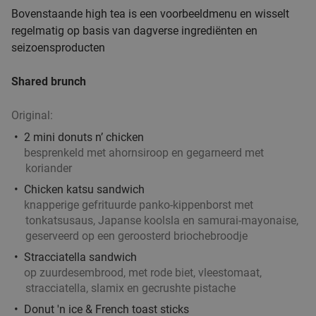
3-gangendiner à la carte bij Café-Restaurant De
43%
Bovenstaande high tea is een voorbeeldmenu en wisselt
Gouden Leeuw
regelmatig op basis van dagverse ingrediënten en
seizoensproducten
Wo
Do
Café-Restaurant De Gouden Leeuw
9.9
star
Shared brunch
Rotterdam
6 min.
directions_car
Verkocht: 425
€37
,60
Original:
Regulier
€21
,50
2 mini donuts n’ chicken
besprenkeld met ahornsiroop en gegarneerd met
koriander
Chicken katsu sandwich
Uitgebreid ontbijt of 2-gangen keuzelunch bij De
43%
knapperige gefrituurde panko-kippenborst met
Beren in Rotterdam-Alexandrium
tonkatsusaus, Japanse koolsla en samurai-mayonaise,
Vandaag
Morgen
Di
Wo
Do
Vr
Za
geserveerd op een geroosterd briochebroodje
Stracciatella sandwich
Restaurant De Beren Rotterdam-
9.4
star
op zuurdesembrood, met rode biet, vleestomaat,
Alexandrium
stracciatella, slamix en gecrushte pistache
Rotterdam
6 min.
directions_car
Donut 'n ice & French toast sticks
Verkocht: 1.764
€22
Regulier