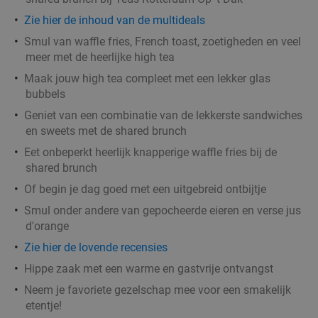
Dinerbon t.w.v. €30 te besteden bij Turks
34%
Zie hier de inhoud van de multideals
grillrestaurant
Smul van waffle fries, French toast, zoetigheden en veel
Vandaag
Morgen
Di
Wo
Do
Vr
Za
meer met de heerlijke high tea
Turks Restaurant Kasap Rotterdam
8.2
star
Maak jouw high tea compleet met een lekker glas
Rotterdam
3 min.
directions_car
bubbels
Geniet van een combinatie van de lekkerste sandwiches
Verkocht: 426
€30
Regulier
en sweets met de shared brunch
€19
,95
Eet onbeperkt heerlijk knapperige waffle fries bij de
shared brunch
Of begin je dag goed met een uitgebreid ontbijtje
3-gangendiner à la carte bij Café Orquídea
37%
Smul onder andere van gepocheerde eieren en verse jus
Morgen
Wo
Do
d'orange
Café Orquídea
9.2
star
Zie hier de lovende recensies
Rotterdam
3 min.
directions_car
Hippe zaak met een warme en gastvrije ontvangst
Verkocht: 142
€34
,30
Regulier
Neem je favoriete gezelschap mee voor een smakelijk
€21
,50
etentje!