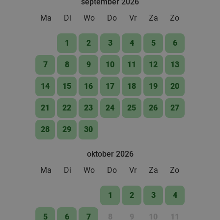
september 2026
Rotterdam
2 min.
directions_car
Ma
Di
Wo
Do
Vr
Za
Zo
Verkocht: 693
€39
,50
Regulier
€30
,95
1
2
3
4
5
6
7
8
9
10
11
12
13
All-You-Can-Eat & Drink (2,5 uur) bij
14%
14
15
16
17
18
19
20
Wereldkeuken de Chinese Boot
Vandaag
Morgen
Di
Wo
Do
Vr
Za
21
22
23
24
25
26
27
Wereldkeuken de Chinese Boot
8.7
star
28
29
30
Rotterdam
2 min.
directions_car
Verkocht: 1.369
€36
,95
Regulier
oktober 2026
€31
,95
Ma
Di
Wo
Do
Vr
Za
Zo
1
2
3
4
Portugees 3-gangen keuzediner bij Rodrigues
38%
5
6
7
8
9
10
11
Restaurant