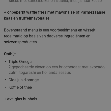
sticks met kaneelsuiker en Nutella, met ijs naar keuze
Capelle aan den IJssel
7 min.
directions_car
Verkocht: 1.120
€25
,50
Regulier
+ onbeperkt waffle fries met mayonaise of Parmezaanse
€20
,95
kaas en truffelmayonaise
Bovenstaand menu is een voorbeeldmenu en wisselt
regelmatig op basis van dagverse ingrediënten en
Turks 3-gangen keuzediner bij Parla
seizoensproducten
29%
Restaurant
Ontbijt
Vandaag
Morgen
Wo
Do
Vr
Za
Triple Omega
Parla Restaurant
9.5
star
2 gepocheerde eieren op een briochetoast met avocado,
Schiedam
7 min.
directions_car
zalm, togarashi en hollandaisesaus
Verkocht: 75
€37
,85
Glas jus d'orange
Regulier
€26
,95
Koffie of thee
+ evt. glas bubbels
Mixed grill of Libanese proeverij voor 2, 3 of 4
50%