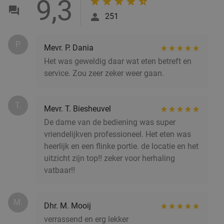
9,3
251
Hollandse pannenkoek naar keuze + dessert van
34%
de chef
P.
Mevr. P. Dania
Di
Wo
Do
Vr
Het was geweldig daar wat eten betreft en
Restaurant De Wensboom (Frittella
9.8
star
service. Zou zeer zeker weer gaan.
Barendrecht)
Barendrecht
9 min.
directions_car
T.
Verkocht: 91
€21
,95
Regulier
Mevr. T. Biesheuvel
€14
,50
De dame van de bediening was super
vriendelijkven professioneel. Het eten was
heerlijk en een flinke portie. de locatie en het
uitzicht zijn top!! zeker voor herhaling
Rijstttafel of 3-gangendiner á la carte
40%
vatbaar!!
Vandaag
Morgen
Wo
Do
Vr
Za
Naab Restaurant
9.3
star
M.
Dhr. M. Mooij
Barendrecht
10 min.
directions_car
verrassend en erg lekker