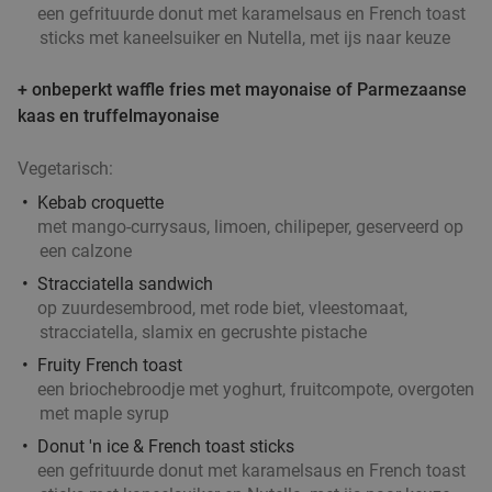
een gefrituurde donut met karamelsaus en French toast
€12
,50
sticks met kaneelsuiker en Nutella, met ijs naar keuze
+ onbeperkt waffle fries met mayonaise of Parmezaanse
kaas en truffelmayonaise
All-You-Can-Eat sushi & grill (2 uur) bij Fuji Fuji
21%
Vegetarisch:
Vandaag
Morgen
Di
Wo
Do
Vr
Za
Kebab croquette
Fuji Fuji Sushi & Grill
9.3
star
met mango-currysaus, limoen, chilipeper, geserveerd op
Capelle aan den IJssel
7 min.
directions_car
een calzone
Verkocht: 3.055
€37
,50
Regulier
Stracciatella sandwich
€29
,50
op zuurdesembrood, met rode biet, vleestomaat,
stracciatella, slamix en gecrushte pistache
Fruity French toast
All-You-Can-Eat-lunch + drank (2 uur) bij
18%
een briochebroodje met yoghurt, fruitcompote, overgoten
Wereldrestaurant Altijd
met maple syrup
Vandaag
Za
Donut 'n ice & French toast sticks
een gefrituurde donut met karamelsaus en French toast
Wereldrestaurant Altijd
9.0
star