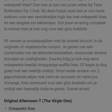
onbeperkt thee? Dan ben je aan het juiste adres bij Teds
Verkocht: 706
€47
,70
Regulier
Rotterdam Op 't Dak. Bij deze hippe zaak ben je van harte
€25
,95
welkom voor een verrukkelijke high tea met onbeperkt thee
en een etagère vol lekkernijen. Om jouw ervaring compleet
te maken kies je ook nog voor een glas bubbels
2-gangen keuzediner bij Partyboerderij Wapen
39%
van Degenkamp
Of verwen je smaakpapillen met de shared brunch, in de
Vandaag
Morgen
Di
Wo
Do
Vr
Za
originele of vegetarische variant. Je geniet van een
combinatie van de lekkerste bestsellers, waaronder diverse
Partyboerderij Wapen van Degenkamp
9.8
star
broodjes en zoetigheden. Daarbij krijg je ook nog eens
Rotterdam
5 min.
directions_car
onbeperkte heerlijk knapperige waffle fries. Of begin je dag
Verkocht: 63
€20
,45
Regulier
goed met een heerlijk ontbijt. Smul onder andere van 2
€12
,50
gepocheerde eitjes met zalm en avocado en verse jus
d'orange. Kies eventueel voor een glas bubbels om je
ontbijt een feestelijk tintje te geven. Geniet ervan!
4-gangen keuzediner bij De Beren
46%
Original Afternoon-T (The Virgin One)
Onbeperkt thee
Vandaag
Morgen
Di
Wo
Do
Vr
Za