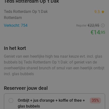
Teds Rotterdam Op 't Dak
Teds Rotterdam Op 't Dak
Vandaag
Morgen
Di
Wo
Do
Vr
Za
9.3
star
food
Rotterdam
VersNul10
9.0
star
Verkocht: 754
€22,95
Rotterdam
2 min.
directions_car
Regulier
€14
,95
Verkocht: 457
€41
,60
Regulier
€26
,95
food
In het kort
food
food
Geniet van een heerlijke high tea naar keuze evt. incl. glas
bubbels bij Teds Rotterdam Op 't Dak: of geniet van de
2- of 3-gangendiner à la carte bij Curry's
28%
overheerlijke shared brunch of smul van een heerlijk ontbijt
Kralingen
incl. glas bubbels
food
Vandaag
Morgen
Di
Wo
Do
Vr
Za
food
food
food
Curry's Kralingen
9.6
star
Reserveer jouw deal
Rotterdam
2 min.
directions_car
food
Ontbijt + jus d'orange + koffie of thee +
35%
Verkocht: 102
€26
,25
Regulier
glas bubbels
€19
fo