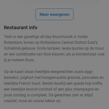
Verkocht: 313
€39
,95
Regulier
€23
,95
Meer weergeven
Warme drank + gebak of ontbijt bij Het Hart van
50%
Restaurant info
Vlaardingen
Teds is een gezellige all-day-brunchzaak in hartje
Vandaag
Morgen
Di
Wo
Do
Vr
Za
Rotterdam, boven op Rotterdams Central District East's
Schieblok-gebouw. Grote lampen, leuke quotes op de muur
Het Hart van Vlaardingen
9.2
star
en een combinatie van fijne kleuren; als je binnenloopt voel
Vlaardingen
10 min.
directions_car
jij je meteen thuis.
Verkocht: 692
€9
,50
Regulier
€4
,75
Op de kaart staan heerlijke eiergerechten zoals eggs
benedict, yoghurt met huisgemaakte granola, pancakes en
heerlijke French toast. Bestel daarbij een goede kop koffie,
een heerlijke brunch-cocktail of een glas champagne en
4-gangen keuzediner bij de Beren Capelle
46%
jouw zondag is compleet. De gerechten zien er altijd
Zandrak
creatief, mooi en vooral lekker uit.
Vandaag
Morgen
Di
Wo
Do
Vr