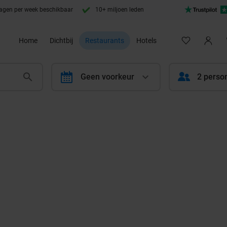
agen per week beschikbaar
10+ miljoen leden
Home
Dichtbij
Restaurants
Hotels
calendar
Geen voorkeur
2 perso