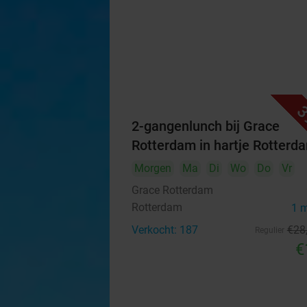
3
2-gangenlunch bij Grace
Rotterdam in hartje Rotterd
Morgen
Ma
Di
Wo
Do
Vr
Grace Rotterdam
Rotterdam
1 
Verkocht: 187
€28
Regulier
€