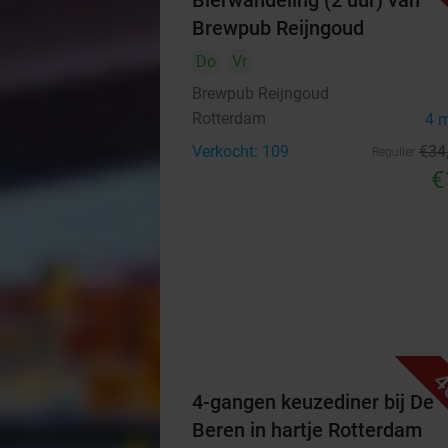
Bierwandeling (2 uur) van
Brewpub Reijngoud
Do
Vr
Brewpub Reijngoud
Rotterdam
4 
Verkocht: 109
€34
Regulier
€
4
4-gangen keuzediner bij De
Beren in hartje Rotterdam