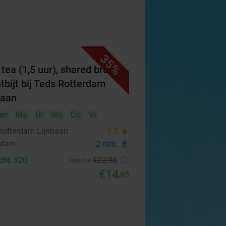
35%
 tea (1,5 uur), shared brunch
ntbijt bij Teds Rotterdam
baan
en
Ma
Di
Wo
Do
Vr
Rotterdam Lijnbaan
9.3
star
rdam
2 min.
directions_walk
cht: 320
€22
,95
Regulier
€14
,95