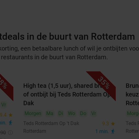
tdeals in de buurt van Rotterdam
rting, een betaalbare lunch of wil je ontbijten voor
e restaurants in de buurt van Rotterdam.
8%
35%
arte
High tea (1,5 uur), shared brunch
Brun
of ontbijt bij Teds Rotterdam Op 't
keuze
Dak
Rott
Vr
Morgen
Ma
Di
Wo
Do
Vr
Morg
9.4
star
min.
directions_walk
Teds Rotterdam Op 't Dak
Teds 
9.3
star
Rotterdam
Rotte
1 min.
directions_walk
,90