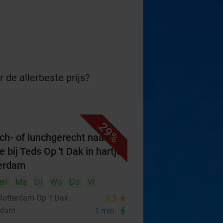
 de allerbeste prijs?
29%
ch- of lunchgerecht naar
 bij Teds Op 't Dak in hartje
erdam
en
Ma
Di
Wo
Do
Vr
Rotterdam Op 't Dak
9.3
star
rdam
1 min.
directions_walk