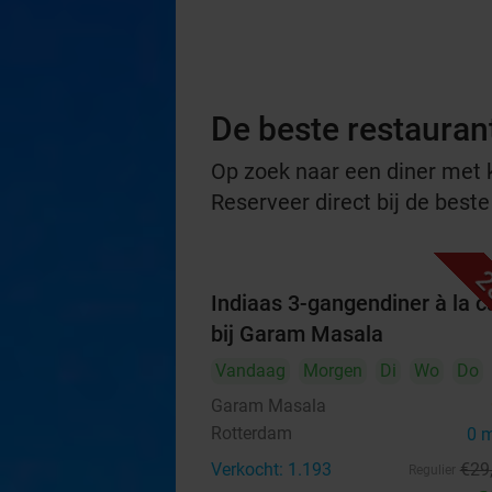
De beste restauran
Op zoek naar een diner met ko
Reserveer direct bij de best
2
Indiaas 3-gangendiner à la c
bij Garam Masala
Vandaag
Morgen
Di
Wo
Do
Garam Masala
Rotterdam
0 
Verkocht: 1.193
€29
Regulier