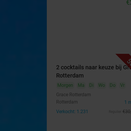
€
5
2 cocktails naar keuze bij Gr
Rotterdam
Morgen
Ma
Di
Wo
Do
Vr
Grace Rotterdam
Rotterdam
1 
Verkocht: 1.231
€30
Regulier