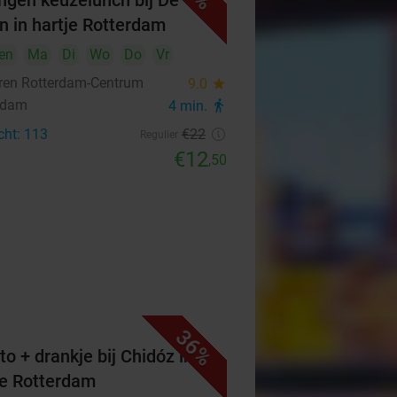
ngen keuzelunch bij De
n in hartje Rotterdam
en
Ma
Di
Wo
Do
Vr
ren Rotterdam-Centrum
9.0
star
rdam
4 min.
directions_walk
cht: 113
€22
Regulier
€12
,50
36%
to + drankje bij Chidóz in
je Rotterdam