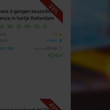
33%
iaans 3-gangen keuzediner bij
senza in hartje Rotterdam
en
Ma
Di
Wo
Do
Vr
enza
9.8
star
rdam
4 min.
directions_walk
cht: 384
€37
,20
Regulier
€24
,95
43%