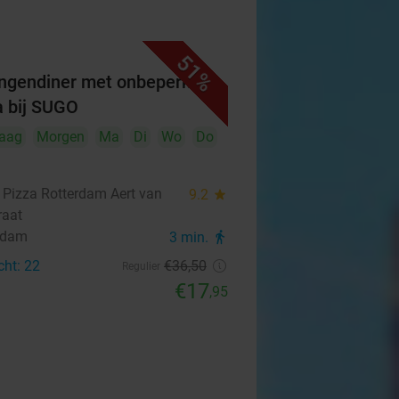
51%
ngendiner met onbeperkt
a bij SUGO
aag
Morgen
Ma
Di
Wo
Do
Pizza Rotterdam Aert van
9.2
star
raat
rdam
3 min.
directions_walk
cht: 22
€36
,50
Regulier
€17
,95