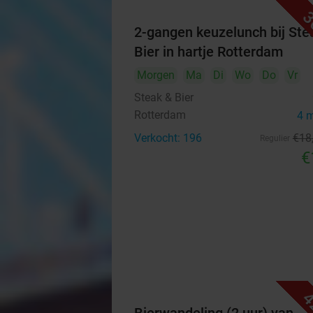
3
2-gangen keuzelunch bij Ste
Bier in hartje Rotterdam
Morgen
Ma
Di
Wo
Do
Vr
Steak & Bier
Rotterdam
4 
Verkocht: 196
€18
Regulier
€
4