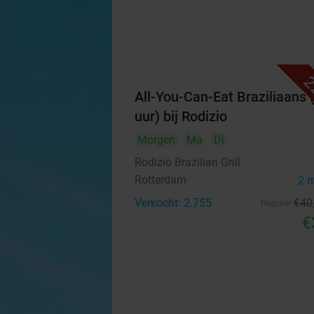
2
All-You-Can-Eat Braziliaans 
uur) bij Rodizio
Morgen
Ma
Di
Rodizio Brazilian Grill
Rotterdam
2 
Verkocht: 2.755
€40
Regulier
€