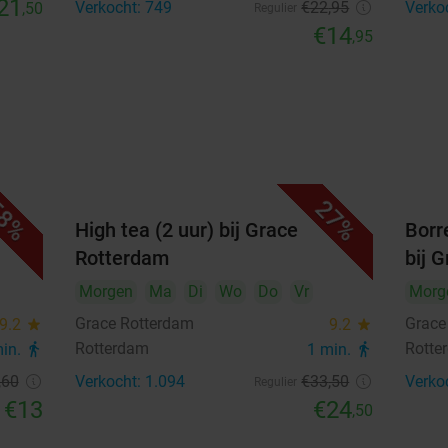
21
Verkocht: 749
€22
,95
Verko
,50
Regulier
€14
,95
8%
27%
ace
High tea (2 uur) bij Grace
Borr
Rotterdam
bij 
Morgen
Ma
Di
Wo
Do
Vr
Morg
Grace Rotterdam
Grace
9.2
star
9.2
star
Rotterdam
Rotte
min.
directions_walk
1 min.
directions_walk
,60
Verkocht: 1.094
€33
,50
Verko
Regulier
€13
€24
,50