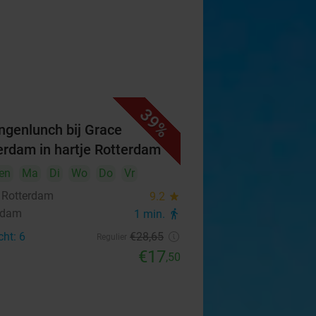
39%
ngenlunch bij Grace
erdam in hartje Rotterdam
en
Ma
Di
Wo
Do
Vr
 Rotterdam
9.2
star
rdam
1 min.
directions_walk
cht: 6
€28
,65
Regulier
€17
,50