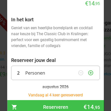
€14
,95
9%
51%
In het kort
r
2-gangendiner met onbeperkt
2-ga
Geniet van een heerlijke borrelplank en cocktail
pizza bij SUGO
pizz
naar keuze bij The Classic Club in Kralingen:
Vandaag
Morgen
Vand
perfect voor een gezellig borrelmoment met
vrienden, familie of collega's
SUGO Pizza Rotterdam Aert van
Vr
9.2
star
Nesstraat
9.3
star
SUGO 
Rotterdam
3 min.
directions_walk
min.
directions_walk
Reserveer jouw deal
Nesst
Rotte
Verkocht: 396
€36
,50
Regulier
€14
€17
2
Personen
remove_circle_outline
add_circle_outline
€9
,95
Verko
,95
augustus 2026
Ma
Vandaag al 4 keer gereserveerd
Di
Wo
Do
Vr
Za
Zo
€14
Reserveren
,95
1
2