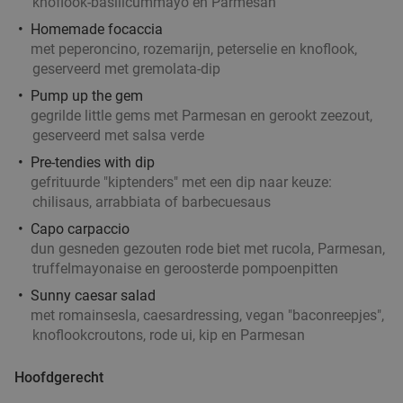
knoflook-basilicummayo en Parmesan
Dinerbon t.w.v. €30 te besteden bij Turks
34%
Homemade focaccia
grillrestaurant
met peperoncino, rozemarijn, peterselie en knoflook,
Vandaag
Morgen
Ma
Di
Wo
Do
Vr
geserveerd met gremolata-dip
Turks Restaurant Kasap Rotterdam
8.2
star
Pump up the gem
gegrilde little gems met Parmesan en gerookt zeezout,
Rotterdam
3 min.
directions_car
geserveerd met salsa verde
Verkocht: 426
€30
Regulier
Pre-tendies with dip
€19
,95
gefrituurde "kiptenders" met een dip naar keuze:
chilisaus, arrabbiata of barbecuesaus
Capo carpaccio
3-gangendiner à la carte bij Café Orquídea
37%
dun gesneden gezouten rode biet met rucola, Parmesan,
truffelmayonaise en geroosterde pompoenpitten
Ma
Wo
Do
Sunny caesar salad
Café Orquídea
9.2
star
met romainsesla, caesardressing, vegan "baconreepjes",
Rotterdam
3 min.
directions_car
knoflookcroutons, rode ui, kip en Parmesan
Verkocht: 142
€34
,30
Regulier
€21
Hoofdgerecht
,50