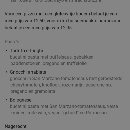
sla, rode ui, knoflookmayo en srirachadrizzle
Verkocht: 704
€47
,70
Regulier
Voor een pizza met een glutenvrije bodem betaal je een
€25
,95
meerprijs van €2,50, voor extra huisgemaakte parmezaan
betaal je een meerprijs van €2,95
2-gangen keuzediner bij Partyboerderij Wapen
39%
Pasta's:
van Degenkamp
Tartufo e funghi
Morgen
Ma
Di
Wo
Do
Vr
bucatini pasta met truffelsaus, gebakken
Partyboerderij Wapen van Degenkamp
9.8
star
paddenstoelen, oregano en truffelolie
Rotterdam
5 min.
directions_car
Gnocchi arrabiata
gnocchi in San Marzano-tomatensaus met geroosterde
Verkocht: 63
€20
,45
Regulier
cherrytomaten, knoflook, rozemarijn, peperoncino,
€12
,50
oregano en gremolata
Bolognese
bucatini pasta met San Marzano-tomatensaus, verse
4-gangen keuzediner bij De Beren
46%
kruiden, rode wijn, vegan "gehakt" en Parmesan
Nagerecht
Vandaag
Morgen
Ma
Di
Wo
Do
Vr