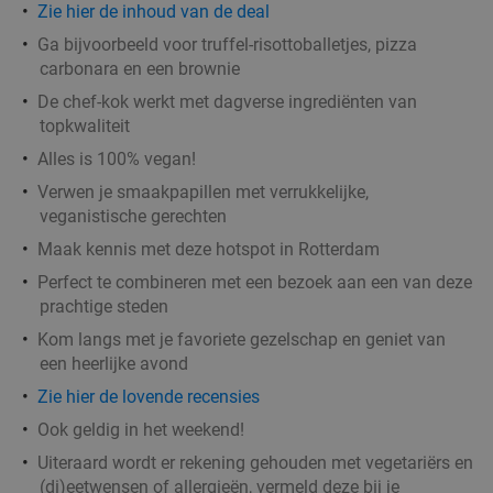
Zie hier de inhoud van de deal
€49
,50
Ga bijvoorbeeld voor truffel-risottoballetjes, pizza
carbonara en een brownie
De chef-kok werkt met dagverse ingrediënten van
topkwaliteit
Rondvaart (2 uur) door Rotterdam + onbeperkt
24%
spareribs of brunchbuffet bij de Leckers Boot
Alles is 100% vegan!
Verwen je smaakpapillen met verrukkelijke,
Morgen
veganistische gerechten
De Leckers Boot
9.1
star
Maak kennis met deze hotspot in Rotterdam
Rotterdam
2 min.
directions_car
Perfect te combineren met een bezoek aan een van deze
Verkocht: 63
€52
,50
Regulier
prachtige steden
€39
,95
Kom langs met je favoriete gezelschap en geniet van
een heerlijke avond
Zie hier de lovende recensies
All-You-Can-Eat pizza + rondvaart (2 uur) bij
22%
Ook geldig in het weekend!
Pizza Cruise Rotterdam
Uiteraard wordt er rekening gehouden met vegetariërs en
Pizza Cruise Rotterdam
(di)eetwensen of allergieën, vermeld deze bij je