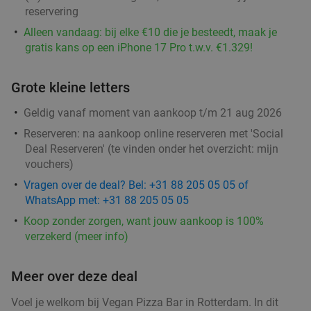
Rotterdam
2 min.
directions_car
reservering
Alleen vandaag: bij elke €10 die je besteedt, maak je
Verkocht: 683
€39
,50
Regulier
gratis kans op een iPhone 17 Pro t.w.v. €1.329!
€30
,95
Grote kleine letters
All-You-Can-Eat & Drink (2,5 uur) bij
14%
Geldig vanaf moment van aankoop t/m 21 aug 2026
Wereldkeuken de Chinese Boot
Reserveren:
na aankoop online reserveren met 'Social
Deal Reserveren' (te vinden onder het overzicht:
mijn
Vandaag
Morgen
Ma
Di
Wo
Do
Vr
vouchers
)
Wereldkeuken de Chinese Boot
8.7
star
Vragen over de deal? Bel: +31 88 205 05 05 of
Rotterdam
2 min.
directions_car
WhatsApp met: +31 88 205 05 05
Verkocht: 1.342
€36
,95
Regulier
Koop zonder zorgen, want jouw aankoop is 100%
€31
,95
verzekerd (meer info)
Meer over deze deal
Portugees 3-gangen keuzediner bij Rodrigues
38%
Voel je welkom bij Vegan Pizza Bar in Rotterdam. In dit
Restaurant