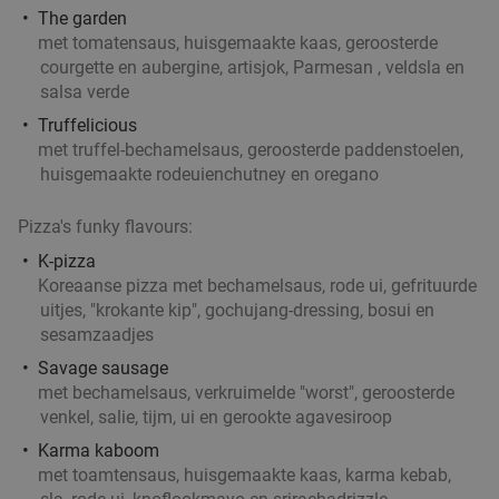
The garden
met tomatensaus, huisgemaakte kaas, geroosterde
courgette en aubergine, artisjok, Parmesan , veldsla en
salsa verde
2-gangendiner à la carte bij Happy Italy
35%
Truffelicious
Rotterdam Zuid (De Kuip)
met truffel-bechamelsaus, geroosterde paddenstoelen,
huisgemaakte rodeuienchutney en oregano
Vandaag
Morgen
Ma
Di
Wo
Do
Vr
Happy Italy Rotterdam Zuid (De Kuip)
8.1
star
Pizza's funky flavours:
Rotterdam
5 min.
directions_car
K-pizza
Verkocht: 2.490
€20
Regulier
Koreaanse pizza met bechamelsaus, rode ui, gefrituurde
€12
,95
uitjes, "krokante kip", gochujang-dressing, bosui en
sesamzaadjes
Savage sausage
met bechamelsaus, verkruimelde "worst", geroosterde
4-gangen keuzediner bij De Beren
46%
venkel, salie, tijm, ui en gerookte agavesiroop
Morgen
Ma
Di
Wo
Do
Vr
Karma kaboom
De Beren Rotterdam-Zuid
8.2
star
met toamtensaus, huisgemaakte kaas, karma kebab,
Rotterdam
5 min.
directions_car