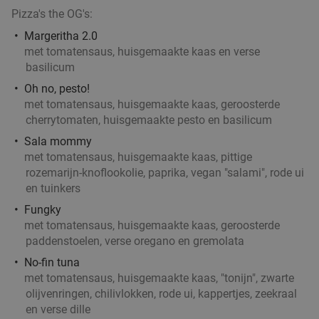
Pizza's the OG's:
Margeritha 2.0
Kaapverdisch 3-gangendiner à la carte bij
42%
met tomatensaus, huisgemaakte kaas en verse
Restobar Ta Lois
basilicum
Vandaag
Morgen
Do
Vr
Oh no, pesto!
met tomatensaus, huisgemaakte kaas, geroosterde
Restobar Ta Lois
9.3
star
cherrytomaten, huisgemaakte pesto en basilicum
Rotterdam
3 min.
directions_car
Sala mommy
Verkocht: 39
€42
,50
Regulier
met tomatensaus, huisgemaakte kaas, pittige
€24
,50
rozemarijn-knoflookolie, paprika, vegan "salami", rode ui
en tuinkers
Fungky
Lunch voor 2 bij Fletcher Hotels
40%
met tomatensaus, huisgemaakte kaas, geroosterde
paddenstoelen, verse oregano en gremolata
Fletcher Hotels
No-fin tuna
Rotterdam
4 min.
directions_car
met tomatensaus, huisgemaakte kaas, "tonijn", zwarte
olijvenringen, chilivlokken, rode ui, kappertjes, zeekraal
Verkocht: 4.878
€33
Regulier
en verse dille
€19
,90