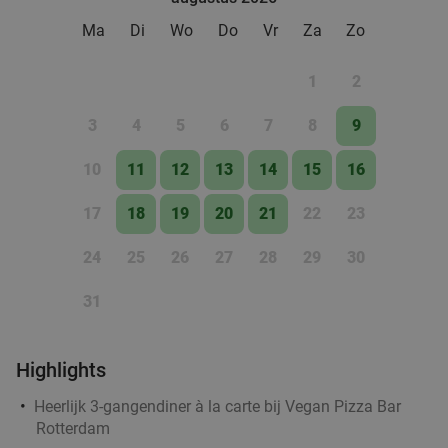
Ma
Di
Wo
Do
Vr
Za
Zo
Rondvaart (75 min) + onbeperkt pannenkoeken
30%
1
2
op De Pannenkoekenboot
3
4
5
6
7
8
9
De Pannenkoekenboot
9.2
star
Rotterdam
2 min.
directions_car
10
11
12
13
14
15
16
Verkocht: 4.569
€29
,50
Regulier
17
18
19
20
21
22
23
€20
,75
24
25
26
27
28
29
30
3-gangendiner van de chef + entree Euromast
22%
31
Ma
Di
Wo
Do
Highlights
Euromast
9.2
star
Rotterdam
Heerlijk 3-gangendiner à la carte bij Vegan Pizza Bar
2 min.
directions_car
Rotterdam
Verkocht: 188
€63
,30
Regulier