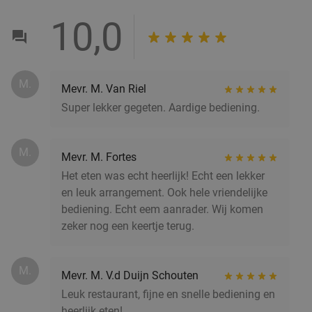
3-gangendiner à la carte bij Café-Restaurant De
43%
10,0
Gouden Leeuw
Wo
Do
Café-Restaurant De Gouden Leeuw
9.9
star
M.
Mevr. M. Van Riel
Rotterdam
6 min.
directions_car
Super lekker gegeten. Aardige bediening.
Verkocht: 423
€37
,60
Regulier
€21
,50
M.
Mevr. M. Fortes
Het eten was echt heerlijk! Echt een lekker
Uitgebreid ontbijt of 2-gangen keuzelunch bij De
43%
en leuk arrangement. Ook hele vriendelijke
Beren in Rotterdam-Alexandrium
bediening. Echt eem aanrader. Wij komen
zeker nog een keertje terug.
Morgen
Ma
Di
Wo
Do
Vr
Restaurant De Beren Rotterdam-
9.4
star
M.
Alexandrium
Mevr. M. V.d Duijn Schouten
Rotterdam
6 min.
directions_car
Leuk restaurant, fijne en snelle bediening en
Verkocht: 1.761
€22
heerlijk eten!
Regulier