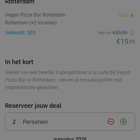
Rotterdam
Vegan Pizza Bar Rotterdam
Vandaag
Morgen
Ma
Di
Wo
Do
Vr
10.0
star
food
Rotterdam (+2 locaties)
VersNul10
9.0
star
Verkocht: 303
€29,95
Rotterdam
2 min.
directions_car
Regulier
€19
,95
Verkocht: 453
€41
,60
Regulier
€26
,95
food
In het kort
food
food
Geniet van een heerlijk 3-gangendiner à la carte bij Vegan
Pizza Bar in Rotterdam: verwen je smaakpapillen met
2- of 3-gangendiner à la carte bij Curry's
28%
veganistische gerechten
Kralingen
food
Vandaag
Morgen
Ma
Di
Wo
Do
Vr
Reserveer jouw deal
food
food
food
Curry's Kralingen
9.6
star
Rotterdam
2 min.
directions_car
2
Personen
remove_circle_outline
add_circle_outline
food
Verkocht: 102
€26
,25
Regulier
€19
fo
augustus 2026