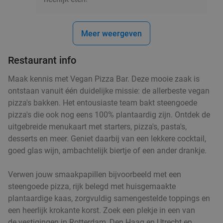
€12
,50
Meer weergeven
Restaurant info
All-You-Can-Eat sushi & grill (2 uur) bij Fuji Fuji
21%
Vandaag
Morgen
Ma
Di
Wo
Do
Vr
Maak kennis met Vegan Pizza Bar. Deze mooie zaak is
ontstaan vanuit één duidelijke missie: de allerbeste vegan
Fuji Fuji Sushi & Grill
9.3
star
pizza's bakken. Het entousiaste team bakt steengoede
Capelle aan den IJssel
7 min.
directions_car
pizza's die ook nog eens 100% plantaardig zijn. Ontdek de
Verkocht: 3.049
€37
,50
Regulier
uitgebreide menukaart met starters, pizza's, pasta's,
€29
,50
desserts en meer. Geniet daarbij van een lekkere cocktail,
goed glas wijn, ambachtelijk biertje of een ander drankje.
All-You-Can-Eat-lunch + drank (2 uur) bij
18%
Verwen jouw smaakpapillen bijvoorbeeld met een
Wereldrestaurant Altijd
steengoede pizza, rijk belegd met huisgemaakte
plantaardige kaas, zorgvuldig samengestelde toppings en
Morgen
een heerlijk krokante korst. Zoek een plekje in een van
Wereldrestaurant Altijd
9.0
star
de vestigingen in Rotterdam, Den Haag en Utrecht en