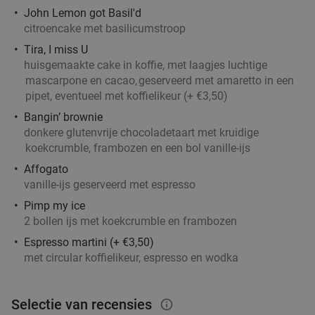
John Lemon got Basil'd
De Beren Schiedam-Schieveste
9.4
star
citroencake met basilicumstroop
Schiedam
5 min.
directions_car
Tira, I miss U
Verkocht: 2.396
€47
,70
Regulier
huisgemaakte cake in koffie, met laagjes luchtige
€25
mascarpone en cacao,
geserveerd met amaretto in een
,95
pipet, eventueel met koffielikeur (+ €3,50)
Bangin’ brownie
donkere glutenvrije chocoladetaart met kruidige
High wine (2 uur) bij Het Zalmhuis
32%
koekcrumble, frambozen en een bol vanille-ijs
Affogato
Morgen
Ma
Di
Wo
Do
vanille-ijs geserveerd met espresso
Het Zalmhuis
9.1
star
Pimp my ice
2 bollen ijs met koekcrumble en frambozen
Rotterdam
5 min.
directions_car
Espresso martini (+ €3,50)
Verkocht: 458
€47
,50
Regulier
met circular koffielikeur, espresso en wodka
€32
,50
Selectie van recensies
info_outlined