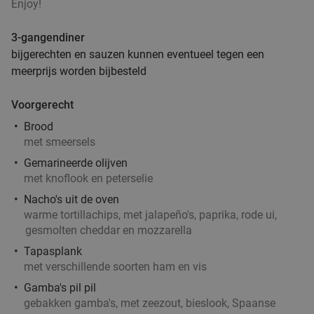
Enjoy!
Rodrigues Restaurant
9.5
star
3-gangendiner
Rotterdam
2 min.
directions_car
bijgerechten en sauzen kunnen eventueel tegen een
Verkocht: 234
€32
,25
Regulier
meerprijs worden bijbesteld
€19
,95
Voorgerecht
Brood
Indiaas 3-gangen proeverijdiner in Rotterdam
47%
met smeersels
Vandaag
Morgen
Di
Wo
Do
Vr
Za
Gemarineerde olijven
met knoflook en peterselie
Light of India Rotterdam
9.5
star
Nacho's uit de oven
Rotterdam
3 min.
directions_car
warme tortillachips, met jalapeño's, paprika, rode ui,
Verkocht: 184
€36
,90
Regulier
gesmolten cheddar en mozzarella
€19
,50
Tapasplank
met verschillende soorten ham en vis
Gamba's pil pil
Dinerbon t.w.v. €30 te besteden bij Turks
34%
gebakken gamba's, met zeezout, bieslook, Spaanse