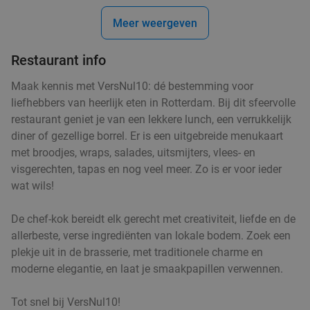
Meer weergeven
Restaurant info
All-You-Can-Eat sushi & grill (2 uur) bij Fuji Fuji
21%
Maak kennis met VersNul10: dé bestemming voor
Vandaag
Morgen
Di
Wo
Do
Vr
Za
liefhebbers van heerlijk eten in Rotterdam. Bij dit sfeervolle
Fuji Fuji Sushi & Grill
9.3
star
restaurant geniet je van een lekkere lunch, een verrukkelijk
Capelle aan den IJssel
7 min.
directions_car
diner of gezellige borrel. Er is een uitgebreide menukaart
Verkocht: 3.075
€37
,50
met broodjes, wraps, salades, uitsmijters, vlees- en
Regulier
€29
visgerechten, tapas en nog veel meer. Zo is er voor ieder
,50
wat wils!
All-You-Can-Eat-lunch + drank (2 uur) bij
18%
De chef-kok bereidt elk gerecht met creativiteit, liefde en de
Wereldrestaurant Altijd
allerbeste, verse ingrediënten van lokale bodem. Zoek een
plekje uit in de brasserie, met traditionele charme en
Za
moderne elegantie, en laat je smaakpapillen verwennen.
Wereldrestaurant Altijd
9.0
star
Capelle aan den IJssel
7 min.
directions_car
Tot snel bij VersNul10!