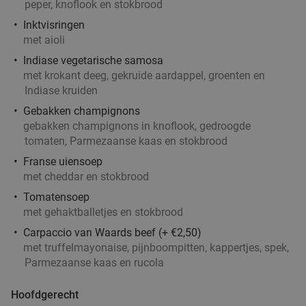
peper, knoflook en stokbrood
grillrestaurant
Inktvisringen
Vandaag
Morgen
Di
Wo
Do
Vr
Za
met aioli
Turks Restaurant Kasap Rotterdam
8.2
star
Indiase vegetarische samosa
Rotterdam
3 min.
directions_car
met krokant deeg, gekruide aardappel, groenten en
Indiase kruiden
Verkocht: 426
€30
Regulier
€19
Gebakken champignons
,95
gebakken champignons in knoflook, gedroogde
tomaten, Parmezaanse kaas en stokbrood
Franse uiensoep
3-gangendiner à la carte bij Café Orquídea
37%
met cheddar en stokbrood
Morgen
Wo
Do
Tomatensoep
Café Orquídea
9.2
star
met gehaktballetjes en stokbrood
Rotterdam
3 min.
directions_car
Carpaccio van Waards beef (+ €2,50)
met truffelmayonaise, pijnboompitten, kappertjes, spek,
Verkocht: 142
€34
,30
Regulier
Parmezaanse kaas en rucola
€21
,50
Hoofdgerecht