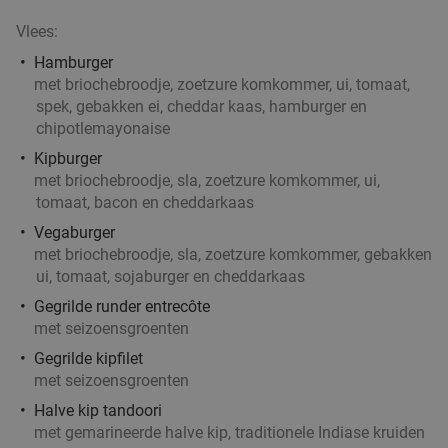
Kaapverdisch 3-gangendiner à la carte bij
42%
Vlees:
Restobar Ta Lois
Hamburger
met briochebroodje, zoetzure komkommer, ui, tomaat,
Vandaag
Do
Vr
Za
spek, gebakken ei, cheddar kaas, hamburger en
Restobar Ta Lois
9.3
star
chipotlemayonaise
Rotterdam
3 min.
directions_car
Kipburger
Verkocht: 48
€42
,50
met briochebroodje, sla, zoetzure komkommer, ui,
Regulier
€24
tomaat, bacon en cheddarkaas
,50
Vegaburger
met briochebroodje, sla, zoetzure komkommer, gebakken
Lunch voor 2 bij Fletcher Hotels
40%
ui, tomaat, sojaburger en cheddarkaas
Gegrilde runder entrecôte
met seizoensgroenten
Fletcher Hotels
Rotterdam
4 min.
directions_car
Gegrilde kipfilet
met seizoensgroenten
Verkocht: 4.900
€33
Regulier
Halve kip tandoori
€19
,90
met gemarineerde halve kip, traditionele Indiase kruiden