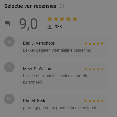
Gouden Leeuw
Selectie van recensies
info_outlined
Wo
Do
9,0
Café-Restaurant De Gouden Leeuw
9.9
star
Rotterdam
6 min.
directions_car
333
Verkocht: 428
€37
,60
Regulier
€21
J.
,50
Dhr. J. Verschoor
Lekker gegeten vriendelijke bediening.
Uitgebreid ontbijt of 2-gangen keuzelunch bij De
43%
S.
Mevr. S. Wilson
Beren in Rotterdam-Alexandrium
Lekker eten, snelle service en aardig
Morgen
Di
Wo
Do
Vr
Za
personeel!
Restaurant De Beren Rotterdam-
9.4
star
Alexandrium
M.
Rotterdam
6 min.
directions_car
Dhr. M. Berk
prima gegeten op goed te bereiken locatie
Verkocht: 1.772
€22
Regulier
€12
,50