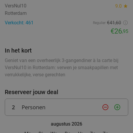
Vandaag
Morgen
Di
Wo
Do
Vr
Za
VersNul10
9.0
star
Rotterdam
VersNul10
9.0
star
food
Rotterdam
Verkocht: 461
€41,60
2 min.
directions_car
Regulier
€26
,95
Verkocht: 461
€41
,60
Regulier
€26
,95
In het kort
food
food
food
Geniet van een overheerlijk 3-gangendiner à la carte bij
VersNul10 in Rotterdam: verwen je smaakpapillen met
2- of 3-gangendiner à la carte bij Curry's
28%
verrukkelijke, verse gerechten
Kralingen
Vandaag
Morgen
Di
Wo
Do
Vr
Za
Reserveer jouw deal
food
Curry's Kralingen
9.6
star
food
food
food
Rotterdam
2 min.
directions_car
2
Personen
remove_circle_outline
add_circle_outline
Verkocht: 102
€26
,25
Regulier
food
€19
augustus 2026
fo