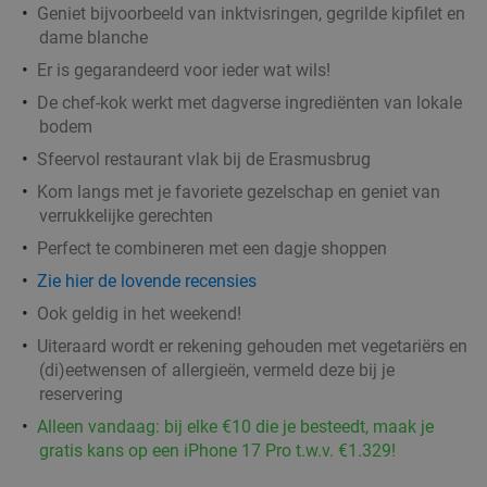
Geniet bijvoorbeeld van inktvisringen, gegrilde kipfilet en
dame blanche
Er is gegarandeerd voor ieder wat wils!
Rondvaart (2 uur) door Rotterdam + onbeperkt
24%
De chef-kok werkt met dagverse ingrediënten van lokale
spareribs of brunchbuffet bij de Leckers Boot
bodem
Sfeervol restaurant vlak bij de Erasmusbrug
Za
Kom langs met je favoriete gezelschap en geniet van
De Leckers Boot
9.1
star
verrukkelijke gerechten
Rotterdam
2 min.
directions_car
Perfect te combineren met een dagje shoppen
Verkocht: 67
€52
,50
Regulier
Zie hier de lovende recensies
€39
,95
Ook geldig in het weekend!
Uiteraard wordt er rekening gehouden met vegetariërs en
(di)eetwensen of allergieën, vermeld deze bij je
All-You-Can-Eat pizza + rondvaart (2 uur) bij
22%
reservering
Pizza Cruise Rotterdam
Alleen vandaag: bij elke €10 die je besteedt, maak je
Pizza Cruise Rotterdam
gratis kans op een iPhone 17 Pro t.w.v. €1.329!
Rotterdam
2 min.
directions_car