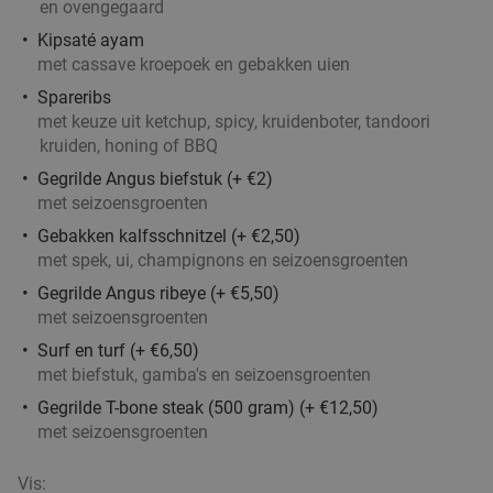
en ovengegaard
Kipsaté ayam
met cassave kroepoek en gebakken uien
2-gangendiner à la carte bij Happy Italy
35%
Spareribs
Rotterdam Zuid (De Kuip)
met keuze uit ketchup, spicy, kruidenboter, tandoori
Vandaag
Morgen
Di
Wo
Do
Vr
Za
kruiden, honing of BBQ
Happy Italy Rotterdam Zuid (De Kuip)
8.1
star
Gegrilde Angus biefstuk (+ €2)
met seizoensgroenten
Rotterdam
5 min.
directions_car
Gebakken kalfsschnitzel (+ €2,50)
Verkocht: 2.537
€20
Regulier
met spek, ui, champignons en seizoensgroenten
€12
,95
Gegrilde Angus ribeye (+ €5,50)
met seizoensgroenten
Surf en turf (+ €6,50)
4-gangen keuzediner bij De Beren
46%
met biefstuk, gamba's en seizoensgroenten
Vandaag
Morgen
Di
Wo
Do
Vr
Za
Gegrilde T-bone steak (500 gram) (+ €12,50)
De Beren Rotterdam-Zuid
met seizoensgroenten
8.2
star
Rotterdam
5 min.
directions_car
Vis: