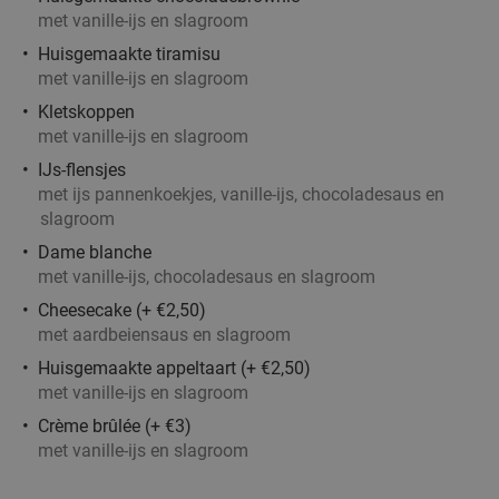
De Beren Schiedam-Schieveste
9.4
star
met vanille-ijs en slagroom
Schiedam
5 min.
directions_car
Huisgemaakte tiramisu
Verkocht: 2.403
€47
,70
Regulier
met vanille-ijs en slagroom
€25
,95
Kletskoppen
met vanille-ijs en slagroom
IJs-flensjes
High wine (2 uur) bij Het Zalmhuis
32%
met ijs pannenkoekjes, vanille-ijs, chocoladesaus en
slagroom
Dame blanche
Morgen
Di
Wo
Do
met vanille-ijs, chocoladesaus en slagroom
Het Zalmhuis
9.1
star
Cheesecake (+ €2,50)
Rotterdam
5 min.
directions_car
met aardbeiensaus en slagroom
Verkocht: 458
€47
,50
Regulier
Huisgemaakte appeltaart (+ €2,50)
€32
,50
met vanille-ijs en slagroom
Crème brûlée (+ €3)
met vanille-ijs en slagroom
3-gangendiner à la carte bij Café-Restaurant De
43%