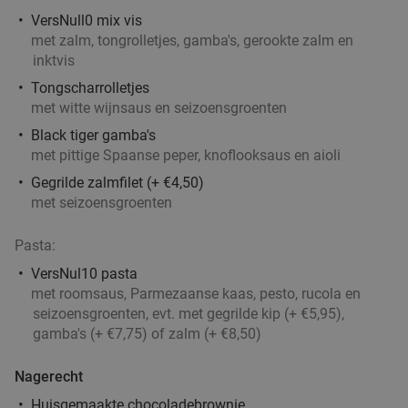
Verkocht: 708
€47
,70
Regulier
VersNull0 mix vis
€25
,95
met zalm, tongrolletjes, gamba's, gerookte zalm en
inktvis
2-gangen keuzediner bij Partyboerderij Wapen
39%
Tongscharrolletjes
van Degenkamp
met witte wijnsaus en seizoensgroenten
Black tiger gamba's
Morgen
Di
Wo
Do
Vr
Za
met pittige Spaanse peper, knoflooksaus en aioli
Partyboerderij Wapen van Degenkamp
9.8
star
Gegrilde zalmfilet (+ €4,50)
Rotterdam
5 min.
directions_car
met seizoensgroenten
Verkocht: 63
€20
,45
Regulier
Pasta:
€12
,50
VersNul10 pasta
met roomsaus, Parmezaanse kaas, pesto, rucola en
seizoensgroenten, evt. met gegrilde kip (+ €5,95),
4-gangen keuzediner bij De Beren
46%
gamba's (+ €7,75) of zalm (+ €8,50)
Nagerecht
Vandaag
Morgen
Di
Wo
Do
Vr
Za
Huisgemaakte chocoladebrownie