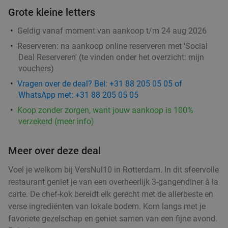
Verkocht: 700
€39
,50
Regulier
Grote kleine letters
€30
,95
Geldig vanaf moment van aankoop t/m 24 aug 2026
Reserveren:
na aankoop online reserveren met 'Social
Deal Reserveren' (te vinden onder het overzicht:
mijn
All-You-Can-Eat & Drink (2,5 uur) bij
14%
vouchers
)
Wereldkeuken de Chinese Boot
Vragen over de deal? Bel: +31 88 205 05 05 of
WhatsApp met: +31 88 205 05 05
Morgen
Di
Wo
Do
Vr
Za
Koop zonder zorgen, want jouw aankoop is 100%
Wereldkeuken de Chinese Boot
8.7
star
verzekerd (meer info)
Rotterdam
2 min.
directions_car
Verkocht: 1.386
€36
,95
Regulier
Meer over deze deal
€31
,95
Voel je welkom bij VersNul10 in Rotterdam. In dit sfeervolle
restaurant geniet je van een overheerlijk 3-gangendiner à la
carte. De chef-kok bereidt elk gerecht met de allerbeste en
Portugees 3-gangen keuzediner bij Rodrigues
38%
verse ingrediënten van lokale bodem. Kom langs met je
Restaurant
favoriete gezelschap en geniet samen van een fijne avond.
Wo
Do
Vr